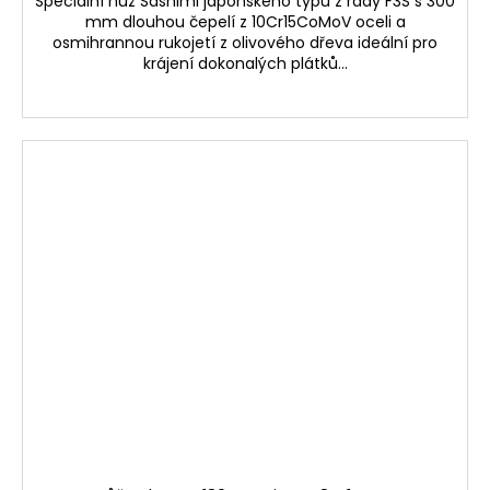
Speciální nůž Sashimi japonského typu z řady F3S s 300
mm dlouhou čepelí z 10Cr15CoMoV oceli a
osmihrannou rukojetí z olivového dřeva ideální pro
krájení dokonalých plátků...