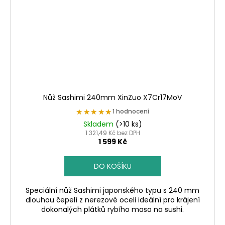
Nůž Sashimi 240mm XinZuo X7Cr17MoV
★★★★★
★★★★★
1 hodnocení
Skladem
(>10 ks)
1 321,49 Kč bez DPH
1 599 Kč
DO KOŠÍKU
Speciální nůž Sashimi japonského typu s 240 mm
dlouhou čepelí z nerezové oceli ideální pro krájení
dokonalých plátků rybího masa na sushi.