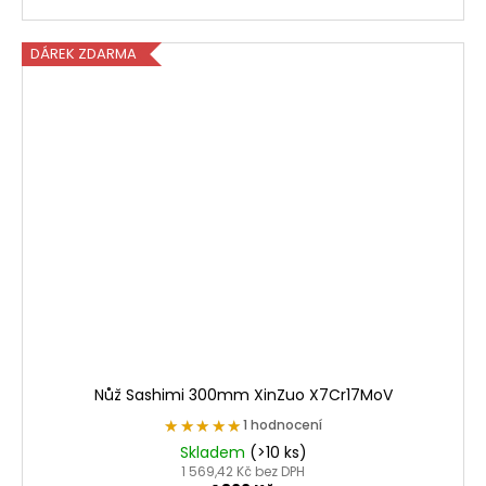
DÁREK ZDARMA
Nůž Sashimi 300mm XinZuo X7Cr17MoV
★★★★★
★★★★★
1 hodnocení
Skladem
(>10 ks)
1 569,42 Kč bez DPH