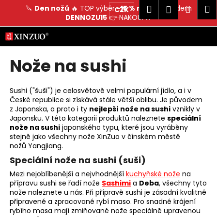
K
Hledat
Náku
M
Přihlášen
🔪
Den nožů
🔥 TOP výběr
-15 % na vše
s kódem
CZK
o
DENNOZU15
👉
NAKOUPIT
Zpět
Zpět
košík
š
Přejít
na
í
obsah
C
k
Nože na sushi
o
p
o
Sushi ("šuši") je celosvětově velmi populární jídlo, a i v
České republice si získává stále větší oblibu. Je původem
t
z Japonska, a proto i ty
nejlepší nože na sushi
vznikly v
ř
Japonsku. V této kategorii produktů naleznete
speciální
e
nože na sushi
japonského typu, které jsou vyráběny
stejně jako všechny nože XinZuo v čínském městě
b
nožů
Yangjiang.
u
Speciální nože na sushi (suši)
j
Mezi nejoblíbenější a nejvhodnější
kuchyňské nože
na
e
přípravu sushi se řadí nože
Sashimi
a
Deba
, všechny tyto
t
nože naleznete u nás. Při přípravě sushi je zásadní kvalitně
e
připravené a zpracované rybí maso. Pro snadné krájení
rybího masa mají zmiňované nože speciálně upravenou
n