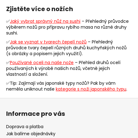
v
Zjistěte více o nožích
l
á
✅
Jaký vybrat správný nůž na sushi
– Přehledný průvodce
d
výběrem nožů pro přípravu rybího masa na různé druhy
a
sushi.
c
✅
Jak se vyznat v tvarech čepelí nožů
– Přehledný
í
průvodce tvary čepelí různých druhů kuchyňských nožů
p
(s obrázky a popisem jejich využití).
r
✅
Používané oceli na naše nože
– Přehled druhů ocelí
v
používaných k výrobě našich nožů, včetně jejich
k
vlastností a složení.
y
✅Tip: Zajímají vás japonské typy nožů? Pak by vám
v
neměla uniknout naše
kategorie s noži japonského typu
.
ý
p
Z
i
á
s
Informace pro vás
p
u
a
Doprava a platba
t
Jak balíme objednávky