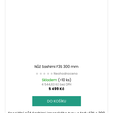
Nůž Sashimi F3S 300 mm
★★★★★
★★★★★
Neohodnoceno
Skladem
(>10 ks)
4 544,63 Kč bez DPH
5 499 Kč
DO KOŠÍKU