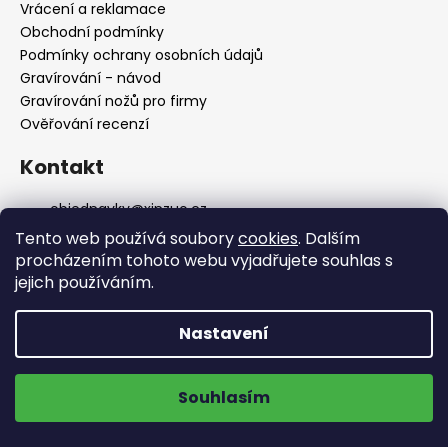
í
Vrácení a reklamace
Obchodní podmínky
Podmínky ochrany osobních údajů
Gravírování - návod
Gravírování nožů pro firmy
Ověřování recenzí
Kontakt
objednavky
@
xinzuo.cz
XinZuo na Facebooku
Tento web používá soubory
cookies
. Dalším
xinzuocr
procházením tohoto webu vyjadřujete souhlas s
jejich používáním.
Jsme i v dalších zemích
Nastavení
🔥 Nové produkty 🔥
Doprava zdarma na výdejní místa
Souhlasím
ZOBRAZIT NOVINKY