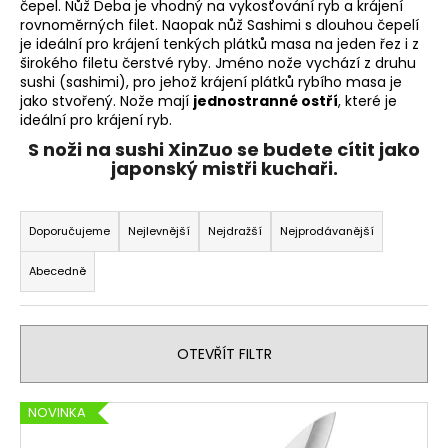
čepel. Nůž Deba je vhodný na vykosťování ryb a krájení
a
rovnoměrných filet. Naopak nůž Sashimi s dlouhou čepelí
je ideální pro krájení tenkých plátků masa na jeden řez i z
j
širokého filetu čerstvé ryby. Jméno nože vychází z druhu
í
sushi (sashimi), pro jehož krájení plátků rybího masa je
t
jako stvořený. Nože mají
jednostranné ostří
, které je
ideální pro krájení ryb.
?
S noži na sushi XinZuo se budete cítit jako
japonský mistři kuchaři.
Ř
a
HLEDAT
Doporučujeme
Nejlevnější
Nejdražší
Nejprodávanější
z
Abecedně
e
n
D
í
o
OTEVŘÍT FILTR
p
p
o
r
r
V
o
NOVINKA
u
ý
d