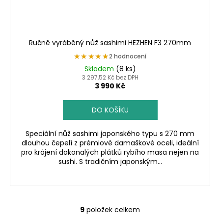
Ručně vyráběný nůž sashimi HEZHEN F3 270mm
★★★★★
★★★★★
2 hodnocení
Skladem
(8 ks)
3 297,52 Kč bez DPH
3 990 Kč
DO KOŠÍKU
Speciální nůž sashimi japonského typu s 270 mm
dlouhou čepelí z prémiové damaškové oceli, ideální
pro krájení dokonalých plátků rybího masa nejen na
sushi. S tradičním japonským...
9
položek celkem
O