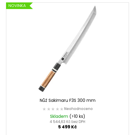
NOVINKA
Nůž Sakimaru F3S 300 mm
★★★★★
★★★★★
Neohodnoceno
Skladem
(>10 ks)
4 544,63 Kč bez DPH
5 499 Kč