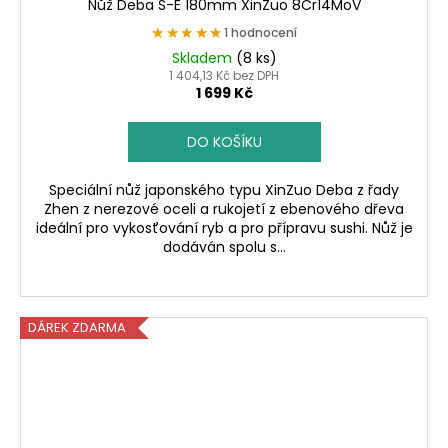
Nůž Deba S-E 180mm XinZuo 8Cr14MoV
★★★★★
★★★★★
1 hodnocení
Skladem
(8 ks)
1 404,13 Kč bez DPH
1 699 Kč
DO KOŠÍKU
Speciální nůž japonského typu XinZuo Deba z řady
Zhen z nerezové oceli a rukojetí z ebenového dřeva
ideální pro vykosťování ryb a pro přípravu sushi. Nůž je
dodáván spolu s...
DÁREK ZDARMA