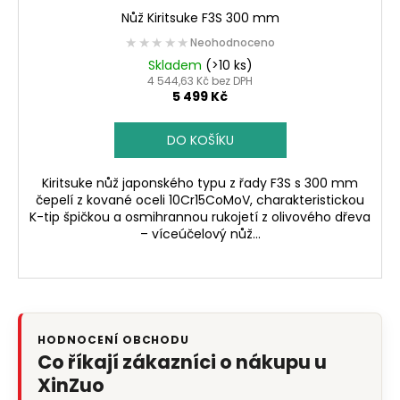
Nůž Kiritsuke F3S 300 mm
★★★★★
★★★★★
Neohodnoceno
Skladem
(>10 ks)
4 544,63 Kč bez DPH
5 499 Kč
DO KOŠÍKU
Kiritsuke nůž japonského typu z řady F3S s 300 mm
čepelí z kované oceli 10Cr15CoMoV, charakteristickou
K-tip špičkou a osmihrannou rukojetí z olivového dřeva
– víceúčelový nůž...
HODNOCENÍ OBCHODU
Co říkají zákazníci o nákupu u
XinZuo