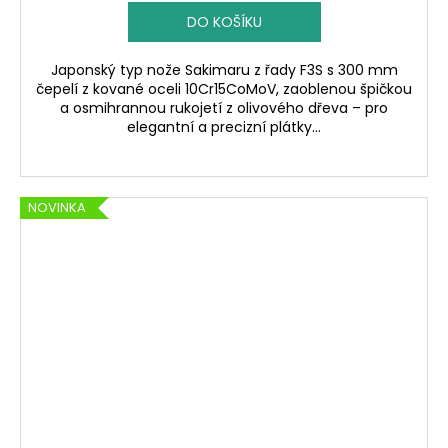
DO KOŠÍKU
Japonský typ nože Sakimaru z řady F3S s 300 mm
čepelí z kované oceli 10Cr15CoMoV, zaoblenou špičkou
a osmihrannou rukojetí z olivového dřeva – pro
elegantní a precizní plátky...
NOVINKA