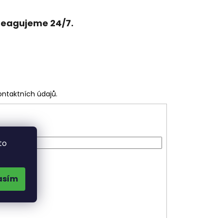
reagujeme 24/7.
ontaktních údajů.
to
asím