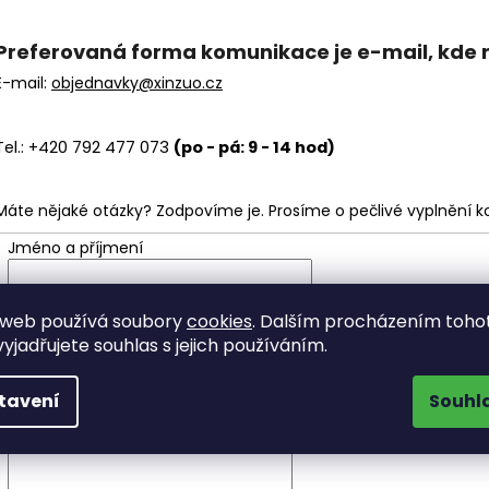
Preferovaná forma komunikace je e-mail, kde 
E-mail:
objednavky@xinzuo.cz
Tel.: +420 792 477 073
(po - pá: 9 - 14 hod)
Máte nějaké otázky? Zodpovíme je. Prosíme o pečlivé vyplnění k
Jméno a příjmení
E-mail
 web používá soubory
cookies
. Dalším procházením toho
yjadřujete souhlas s jejich používáním.
Zpráva
tavení
Souhl