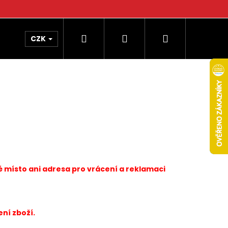
Hledat
Přihlášení
Nákupní
CZK
košík
é místo ani adresa pro vrácení a reklamaci
ní zboží.