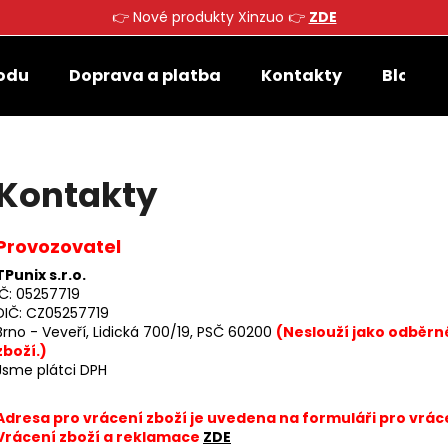
👉 Nové produkty Xinzuo 👉
ZDE
odu
Doprava a platba
Kontakty
Blog
Co potřebujete najít?
Kontakty
HLEDAT
Provozovatel
Doporučujeme
TPunix s.r.o.
IČ: 05257719
DIČ: CZ05257719
Brno - Veveří, Lidická 700/19, PSČ 60200
(Neslouží jako odběrn
zboží.)
Jsme plátci DPH
Adresa pro vrácení zboží je uvedena na formuláři pro vráce
Vrácení zboží a reklamace
ZDE