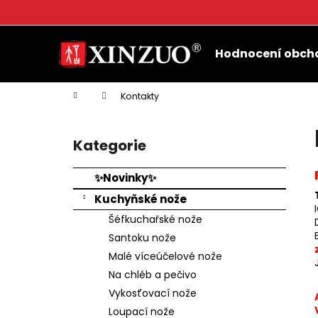
K
o
Přejít
Zpět
Zpět
š
na
Hodnocení obch
do
do
obsah
í
k
obchodu
obchodu
Domů
Kontakty
P
o
Kategorie
Přeskočit
s
kategorie
t
✨Novinky✨
r
Kuchyňské nože
a
Šéfkuchařské nože
n
Santoku nože
n
Malé víceúčelové nože
í
Na chléb a pečivo
p
Vykosťovací nože
a
Loupací nože