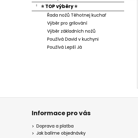
⭐ TOP výběry ⭐
Řada nožů Těhotnej kuchař
Výběr pro grilování
Výběr základních nožů
Používá David v kuchyni
Používá Lepší Já
Z
á
Informace pro vás
p
a
Doprava a platba
t
Jak balíme objednávky