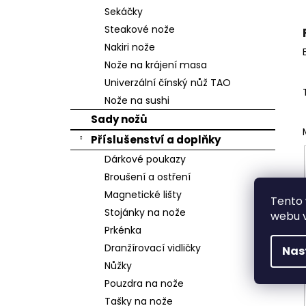
n
Sekáčky
e
Steakové nože
l
Nakiri nože
Nože na krájení masa
Univerzální čínský nůž TAO
Nože na sushi
Sady nožů
Příslušenství a doplňky
Dárkové poukazy
Broušení a ostření
Magnetické lišty
Tento
Stojánky na nože
webu v
Prkénka
Dranžírovací vidličky
Nas
Nůžky
Pouzdra na nože
Tašky na nože