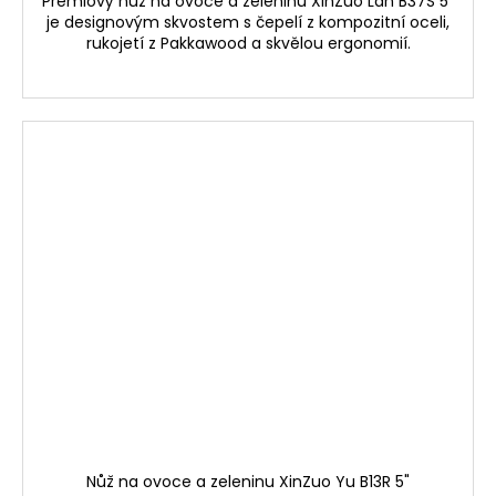
Prémiový nůž na ovoce a zeleninu XinZuo Lan B37S 5"
je designovým skvostem s čepelí z kompozitní oceli,
rukojetí z Pakkawood a skvělou ergonomií.
Nůž na ovoce a zeleninu XinZuo Yu B13R 5"