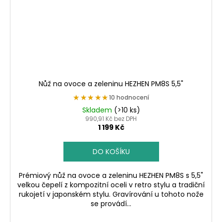
Nůž na ovoce a zeleninu HEZHEN PM8S 5,5"
★★★★★
★★★★★
10 hodnocení
Skladem
(>10 ks)
990,91 Kč bez DPH
1 199 Kč
DO KOŠÍKU
Prémiový nůž na ovoce a zeleninu HEZHEN PM8S s 5,5"
velkou čepelí z kompozitní oceli v retro stylu a tradiční
rukojetí v japonském stylu. Gravírování u tohoto nože
se provádí...