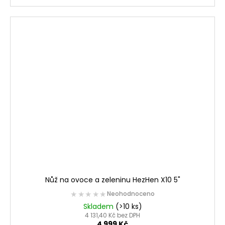
Nůž na ovoce a zeleninu HezHen X10 5"
★★★★★
★★★★★
Neohodnoceno
Skladem
(>10 ks)
4 131,40 Kč bez DPH
4 999 Kč