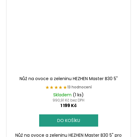
Nůž na ovoce a zeleninu HEZHEN Master B30 5"
★★★★★
★★★★★
13 hodnocení
Skladem
(1 ks)
990,91 Kč bez DPH
1 199 Kč
DO KOŠÍKU
Nůž na ovoce a zeleninu HEZHEN Master B30 5" pro