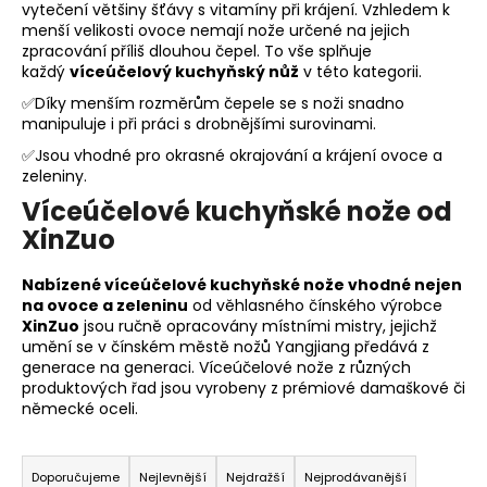
vytečení většiny šťávy s vitamíny při krájení. Vzhledem k
a
menší velikosti ovoce nemají nože určené na jejich
j
zpracování příliš dlouhou čepel. To vše splňuje
každý
víceúčelový kuchyňský nůž
v této kategorii.
í
✅Díky menším rozměrům čepele se s noži snadno
t
manipuluje i při práci s drobnějšími surovinami.
?
✅Jsou vhodné pro okrasné okrajování a krájení ovoce a
zeleniny.
Víceúčelové kuchyňské nože od
XinZuo
HLEDAT
Nabízené víceúčelové kuchyňské nože vhodné nejen
na ovoce a zeleninu
od věhlasného čínského výrobce
XinZuo
jsou ručně opracovány místními mistry, jejichž
D
umění se v čínském městě nožů
Yangjiang předává z
o
generace na generaci. Víceúčelové nože z různých
produktových řad jsou vyrobeny z prémiové damaškové či
p
německé oceli.
o
r
Ř
u
a
Doporučujeme
Nejlevnější
Nejdražší
Nejprodávanější