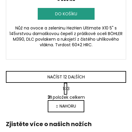
DO KOŠÍKU
Nůž na ovoce a zeleninu HezHen Ultimate X10 5" s
145vrstvou damaškovou čepelí z práškové oceli BÖHLER
M390, DLC povlakem a rukojetí z čistého uhlíkového
vlákna. Tvrdost 60±2 HRC.
NAČÍST 12 DALŠÍCH
S
1
3
t
O
r
31
položek celkem
v
á
NAHORU
l
n
k
á
o
d
Zjistěte více o našich nožích
v
a
á