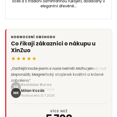
oceli a s tradiční osmihrannou rukojetí, dodávaný v
elegantní dřevěné...
HODNOCENÍ OBCHODU
Co říkají zákazníci o nákupu u
XinZuo
★★★★★
„Ostřejší nože jsem v ruce neměl. Mohu jen
doporučit. Magnetický stojánek kvalitní a krásně
zabaleno“
Milan Kozák
MK
Hodnoceno 31.7.2026
VÍCE NEŽ