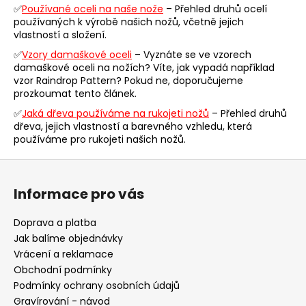
c
n
✅
Používané oceli na naše nože
– Přehled druhů ocelí
í
í
používaných k výrobě našich nožů, včetně jejich
p
vlastností a složení.
r
✅
Vzory damaškové oceli
– Vyznáte se ve vzorech
v
damaškové oceli na nožích? Víte, jak vypadá například
k
vzor Raindrop Pattern? Pokud ne, doporučujeme
y
prozkoumat tento článek.
v
✅
Jaká dřeva používáme na rukojeti nožů
– Přehled druhů
ý
dřeva, jejich vlastností a barevného vzhledu, která
p
používáme pro rukojeti našich nožů.
i
Z
s
u
á
Informace pro vás
p
a
Doprava a platba
t
Jak balíme objednávky
í
Vrácení a reklamace
Obchodní podmínky
Podmínky ochrany osobních údajů
Gravírování - návod