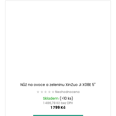
Nůž na ovoce a zeleninu XinZuo Ji X08E 5"
★★★★★
★★★★★
Neohodnoceno
Skladem
(>10 ks)
1 486,78 Kč bez DPH
1 799 Kč