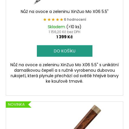
t
ů
Nůž na ovoce a zeleninu XinZuo Mo X06 5.5"
★★★★★
★★★★★
6 hodnocení
Skladem
(>10 ks)
1 156,20 Kč bez DPH
1 399 Kč
DO KOŠÍKU
Nůž na ovoce a zeleninu XinZuo Mo X06 5.5" s unikátní
damaškovou čepelí a s ručně vyrobenou dubovou
rukojetí, která plynule přechází od světlé hřejivé barvy
ke kouřově tmavé.
NOVINKA