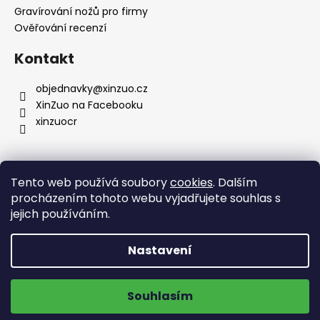
Gravírování nožů pro firmy
Ověřování recenzí
Kontakt
objednavky
@
xinzuo.cz
XinZuo na Facebooku
xinzuocr
Jsme i v dalších zemích
Tento web používá soubory
cookies
. Dalším
procházením tohoto webu vyjadřujete souhlas s
jejich používáním.
Nastavení
🔥 Nové produkty 🔥
Doprava zdarma na výdejní místa
Souhlasím
ZOBRAZIT NOVINKY
Vytvořil Shoptet