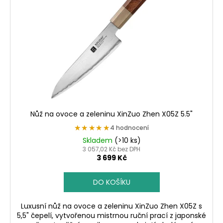
Nůž na ovoce a zeleninu XinZuo Zhen X05Z 5.5"
★★★★★
★★★★★
4 hodnocení
Skladem
(>10 ks)
3 057,02 Kč bez DPH
3 699 Kč
DO KOŠÍKU
Luxusní nůž na ovoce a zeleninu XinZuo Zhen X05Z s
5,5" čepelí, vytvořenou mistrnou ruční prací z japonské