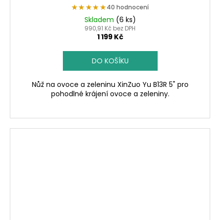
★★★★★
★★★★★
40 hodnocení
Skladem
(6 ks)
990,91 Kč bez DPH
1 199 Kč
DO KOŠÍKU
Nůž na ovoce a zeleninu XinZuo Yu B13R 5" pro
pohodlné krájení ovoce a zeleniny.