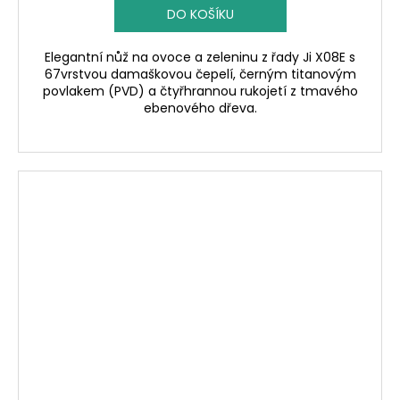
DO KOŠÍKU
Elegantní nůž na ovoce a zeleninu z řady Ji X08E s
67vrstvou damaškovou čepelí, černým titanovým
povlakem (PVD) a čtyřhrannou rukojetí z tmavého
ebenového dřeva.