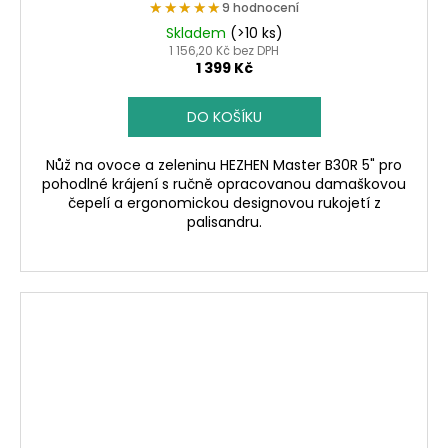
★★★★★
★★★★★
9 hodnocení
Skladem
(>10 ks)
1 156,20 Kč bez DPH
1 399 Kč
DO KOŠÍKU
Nůž na ovoce a zeleninu HEZHEN Master B30R 5" pro
pohodlné krájení s ručně opracovanou damaškovou
čepelí a ergonomickou designovou rukojetí z
palisandru.