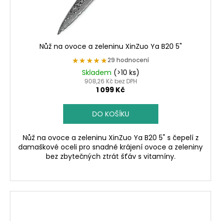
Nůž na ovoce a zeleninu XinZuo Ya B20 5"
★★★★★
★★★★★
29 hodnocení
Skladem
(>10 ks)
908,26 Kč bez DPH
1 099 Kč
DO KOŠÍKU
Nůž na ovoce a zeleninu XinZuo Ya B20 5" s čepelí z
damaškové oceli pro snadné krájení ovoce a zeleniny
bez zbytečných ztrát šťáv s vitamíny.