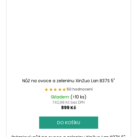
Nůž na ovoce a zeleninu XinZuo Lan B37S 5"
★★★★★
★★★★★
50 hodnocení
Skladem
(>10 ks)
742,98 Kč bez DPH
899 Kč
DO KOŠÍKU