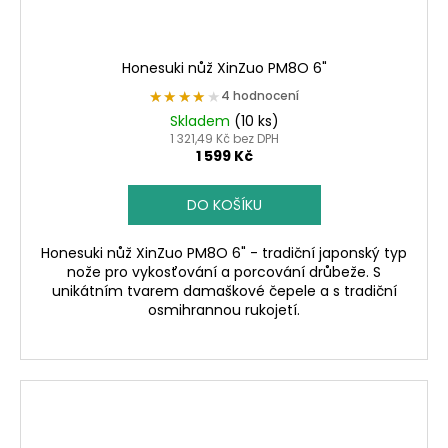
Honesuki nůž XinZuo PM8O 6"
★★★★★
★★★★★
4 hodnocení
Skladem
(10 ks)
1 321,49 Kč bez DPH
1 599 Kč
DO KOŠÍKU
Honesuki nůž XinZuo PM8O 6" - tradiční japonský typ
nože pro vykosťování a porcování drůbeže. S
unikátním tvarem damaškové čepele a s tradiční
osmihrannou rukojetí.