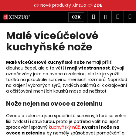
K
👉 Nové produkty Xinzuo 👉
ZDE
o
Přejít
Zpět
Zpět
Hledat
Náku
M
Přihlášen
CZK
š
na
obsah
í
košík
Malé víceúčelové
C
k
o
kuchyňské nože
p
o
Malé víceúčelové kuchyňské nože
nemají příliš
t
dlouhou čepel, ale o to větší
mají všestrannost
. Bývají
ř
označovány jako na ovoce a zeleninu, ale lze je využít
e
takřka na jakoukoliv surovinu menších rozměrů. Například
na krájení vybraných sýrů, tvrdých salámů či k okrajování
b
a očišťování menších kousků masa od nečistot.
u
Nože nejen na ovoce a zeleninu
j
e
Ovoce a zelenina jsou specifické suroviny, které se velmi
t
liší tvrdostí i strukturou, proto je potřeba volit na jejich
e
zpracování správný
kuchyňský nůž
.
Kvalitní nože na
ovoce a zeleninu
by neměly způsobovat pomačkání a
n