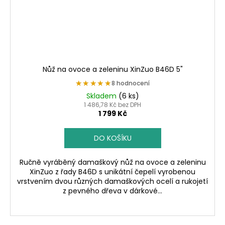
Nůž na ovoce a zeleninu XinZuo B46D 5"
★★★★★
★★★★★
8 hodnocení
Skladem
(6 ks)
1 486,78 Kč bez DPH
1 799 Kč
DO KOŠÍKU
Ručně vyráběný damaškový nůž na ovoce a zeleninu
XinZuo z řady B46D s unikátní čepelí vyrobenou
vrstvením dvou různých damaškových ocelí a rukojetí
z pevného dřeva v dárkové...