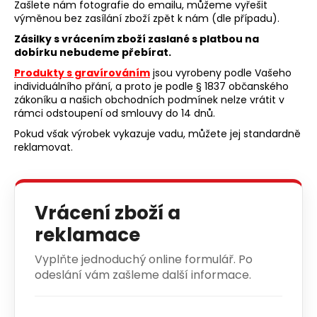
Zašlete nám fotografie do emailu, můžeme vyřešit
a
výměnou bez zasílání zboží zpět k nám (dle případu).
j
Zásilky s vrácením zboží zaslané s platbou na
í
dobírku nebudeme přebírat.
t
Produkty s gravírováním
jsou vyrobeny podle Vašeho
individuálního přání, a proto je podle § 1837 občanského
?
zákoníku a našich obchodních podmínek nelze vrátit v
rámci odstoupení od smlouvy do 14 dnů.
Pokud však výrobek vykazuje vadu, můžete jej standardně
reklamovat.
HLEDAT
Vrácení zboží a
D
reklamace
o
p
Vyplňte jednoduchý online formulář. Po
o
odeslání vám zašleme další informace.
r
u