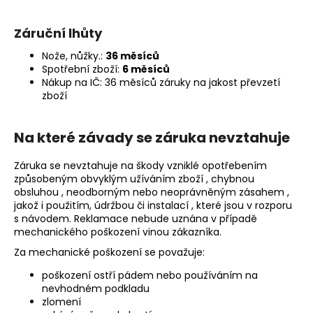
Záruční lhůty
Nože, nůžky.:
36 měsíců
Spotřební zboží:
6 měsíců
Nákup na IČ: 36 měsíců záruky na jakost převzetí
zboží
Na které závady se záruka nevztahuje
Záruka se nevztahuje na škody vzniklé opotřebením
způsobeným obvyklým užíváním zboží , chybnou
obsluhou , neodborným nebo neoprávněným zásahem ,
jakož i použitím, údržbou či instalací , které jsou v rozporu
s návodem. Reklamace nebude uznána v případě
mechanického poškození vinou zákazníka.
Za mechanické poškození se považuje:
poškození ostří pádem nebo používáním na
nevhodném podkladu
zlomení