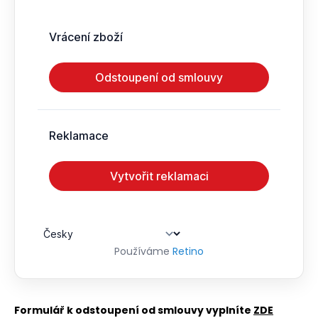
č
u
j
e
m
e
Používáme
Retino
Formulář k odstoupení od smlouvy vyplníte
ZDE