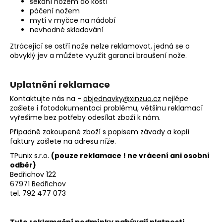
sekání nožem do kostí
páčení nožem
mytí v myčce na nádobí
nevhodné skladování
Ztrácející se ostří nože nelze reklamovat, jedná se o
obvyklý jev a můžete využít garanci broušení nože.
Uplatnění reklamace
Kontaktujte nás na -
objednavky@xinzuo.cz
nejlépe
zašlete i fotodokumentaci problému, většinu reklamací
vyřešíme bez potřeby odesílat zboží k nám.
Případně zakoupené zboží s popisem závady a kopií
faktury zašlete na adresu níže.
TPunix s.r.o.
(pouze reklamace ! ne vrácení ani osobní
odběr)
Bedřichov 122
67971 Bedřichov
tel. 792 477 073
Tyto reklamační podmínky nabývají platnosti