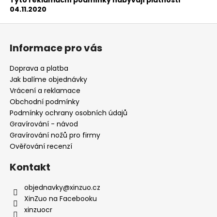
04.11.2020
Z
á
Informace pro vás
p
a
Doprava a platba
t
Jak balíme objednávky
í
Vrácení a reklamace
Obchodní podmínky
Podmínky ochrany osobních údajů
Gravírování - návod
Gravírování nožů pro firmy
Ověřování recenzí
Kontakt
objednavky
@
xinzuo.cz
XinZuo na Facebooku
xinzuocr