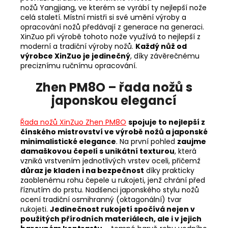
nožů
Yangjiang, ve kterém se vyrábí ty nejlepší nože
celá staletí. Místní mistři si své umění výroby a
opracování nožů předávají z generace na generaci.
XinZuo při výrobě tohoto nože využívá to nejlepší z
moderní a tradiční výroby nožů.
Každý nůž od
výrobce XinZuo je jedinečný
, díky závěrečnému
preciznímu ručnímu opracování.
Zhen PM8O – řada nožů s
japonskou elegancí
Řada nožů XinZuo Zhen PM8O
spojuje to nejlepší z
čínského mistrovství ve výrobě nožů a japonské
minimalistické elegance
. Na první pohled
zaujme
damaškovou čepelí s unikátní texturou
, která
vzniká vrstvením jednotlivých vrstev oceli, přičemž
důraz je kladen i na bezpečnost
díky prakticky
zaoblenému rohu čepele u rukojeti, jenž chrání před
říznutím do prstu. Nadšenci japonského stylu nožů
ocení tradiční osmihranný (oktagonální) tvar
rukojeti.
Jedinečnost rukojetí spočívá nejen v
použitých přírodních materiálech, ale i v jejich