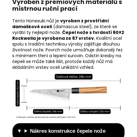
Vyroben z prémiových materiálů s
mistrnou ruční prací
Tento Honesuki nůž je
vyroben z prvotřídní
damaškové oceli
(damascus steel), ze které se
vyrábí ty nejlepší nože.
Čepel nože s tvrdostí 60±2
Rockwella je vyrobena ze 67 vrstev.
Kvalitní ocel
spolu s tradiční technikou výroby zajišťuje dlouhou
životnost nože. Povrch nože umožňuje dokonalý řez
s minimem tření a lepení surovin. Odstín kresby na
čepeli se může také lišit, protože každý nůž má
skládáním vrstev oceli unikátní vzhled.
Nákres konstrukce čepele nože