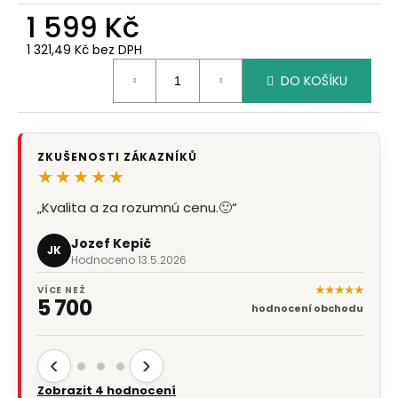
1 599 Kč
1 321,49 Kč bez DPH
Měrná
DO KOŠÍKU
cena:
ZKUŠENOSTI ZÁKAZNÍKŮ
★★★★★
„Kvalita a za rozumnú cenu.🙂“
Jozef Kepič
JK
Hodnoceno 13.5.2026
★★★★★
VÍCE NEŽ
5 700
hodnocení obchodu
‹
›
Zobrazit 4 hodnocení