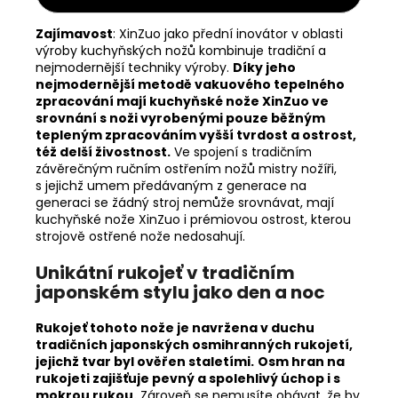
Zajímavost
:
XinZuo jako přední inovátor v oblasti
výroby kuchyňských nožů kombinuje tradiční a
nejmodernější techniky výroby.
Díky jeho
nejmodernější metodě vakuového tepelného
zpracování mají kuchyňské nože XinZuo ve
srovnání s noži vyrobenými pouze běžným
tepleným zpracováním vyšší tvrdost a ostrost,
též delší živostnost.
Ve spojení s tradičním
závěrečným ručním ostřením nožů mistry nožíři,
s jejichž umem předávaným z generace na
generaci se žádný stroj nemůže srovnávat, mají
kuchyňské nože XinZuo i prémiovou ostrost, kterou
strojově ostřené nože nedosahují.
Unikátní rukojeť v tradičním
japonském stylu jako den a noc
Rukojeť tohoto nože je navržena v duchu
tradičních japonských osmihranných rukojetí,
jejichž tvar byl ověřen staletími.
Osm hran na
rukojeti zajišťuje pevný a spolehlivý úchop i s
mokrou rukou.
Zároveň se nemusíte obávat, že by