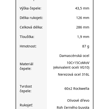
Výška čepele:
43,5 mm
Délka rukojeti:
126 mm
Celková délka:
286 mm
Tloušťka:
1,9 mm
Hmotnost:
87 g
Damascénská ocel
10Cr15CoMoV
Materiál
(ekvivalent oceli VG10)
čepele:
Nerezová ocel 316L
Tvrdost
60±2 Rockwella
čepele:
Olivové dřevo
Rukojeť:
Roh černého buvola