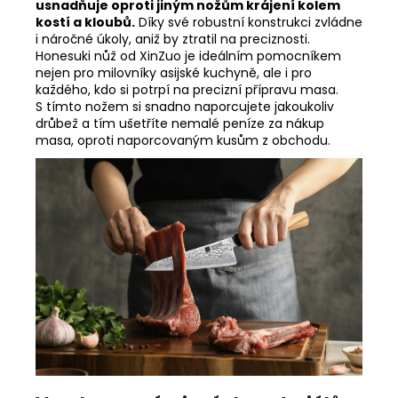
usnadňuje oproti jiným nožům krájení kolem
kostí a kloubů.
Díky své robustní konstrukci zvládne
i náročné úkoly, aniž by ztratil na preciznosti.
Honesuki nůž od XinZuo je ideálním pomocníkem
nejen pro milovníky asijské kuchyně, ale i pro
každého, kdo si potrpí na precizní přípravu masa.
S tímto nožem si snadno naporcujete jakoukoliv
drůbež a tím ušetříte nemalé peníze za nákup
masa, oproti naporcovaným kusům z obchodu.