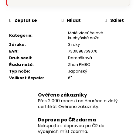
Zeptat se
Hlídat
Sdílet
Malé víceúčelové
Kategorie
:
kuchyňské nože
Záruka
:
3 roky
EAN
:
7331898769070
Druh oceli
:
Damašková
Řada nožů
:
Zhen PM8O
Typ nože
:
Japonský
Velikost čepele
:
6"
Ověřeno zákazníky
Přes 2 000 recenzí na Heuréce a zlatý
certifikát Ověřeno zákazníky.
Doprava po ČR zdarma
Nakupujte s dopravou po ČR do
výdejních míst zdarma.