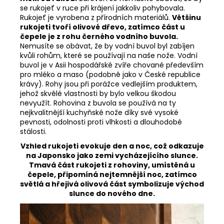
se rukojeť v ruce při krájení jakkoliv pohybovala.
Rukojeť je vyrobena z přírodních materiálů.
Většinu
rukojeti tvoří olivové dřevo, zatímco část u
čepele je z rohu černého vodního buvola.
Nemusíte se obávat, že by vodní buvol byl zabíjen
kvůli rohům, které se používají na naše nože. Vodní
buvol je v Asii hospodářské zvíře chované především
pro mléko a maso (podobně jako v České republice
krávy). Rohy jsou při porážce vedlejším produktem,
jehož skvělé vlastnosti by bylo velkou škodou
nevyužít. Rohovina z buvola se používá na ty
nejkvalitnější kuchyňské nože díky své vysoké
pevnosti, odolnosti proti vlhkosti a dlouhodobé
stálosti.
Vzhled rukojeti evokuje den a noc, což odkazuje
na Japonsko jako zemi vycházejícího slunce.
Tmavá část rukojeti z rohoviny, umístěná u
čepele, připomíná nejtemnější noc, zatímco
světlá a hřejivá olivová část symbolizuje východ
slunce do nového dne.