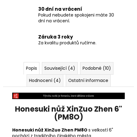
30 dní na vrácení
Pokud nebudete spokojeni máte 30
dní na vrácení.
Záruka 3 roky
Za kvalitu produktů ručíme.
Popis
Související (4)
Podobné (10)
Hodnocení (4)
Ostatní informace
Honesuki nůž XinZuo Zhen 6"
(PM8O)
Honesuki nůž XinZuo Zhen PM8O
s velkostí
6"
pochází z tradičního čínského města