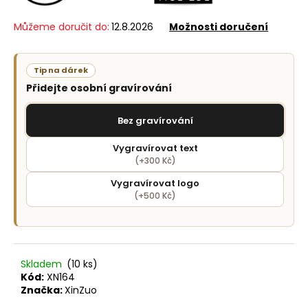
č
u
Můžeme doručit do:
12.8.2026
Možnosti doručení
j
e
m
Tip na dárek
e
Přidejte osobní gravírování
Bez gravírování
Vygravírovat text
(+300 Kč)
Vygravírovat logo
(+500 Kč)
Skladem
(10 ks)
Kód:
XN164
Značka:
XinZuo