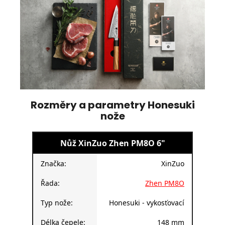
Rozměry a parametry Honesuki
nože
Nůž XinZuo Zhen PM8O 6"
Značka:
XinZuo
Řada:
Zhen PM8O
Typ nože:
Honesuki - vykosťovací
Délka čepele:
148 mm