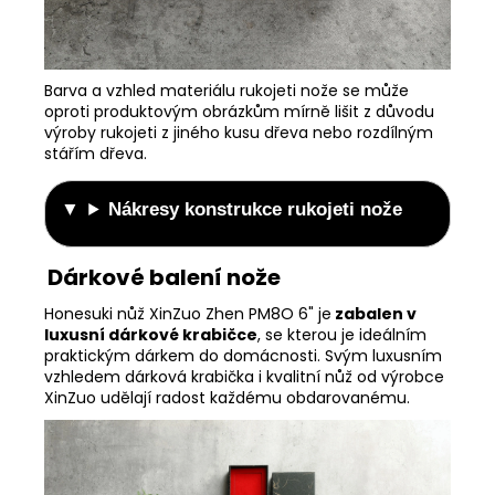
Barva a vzhled materiálu rukojeti nože se může
oproti produktovým obrázkům mírně lišit z důvodu
výroby rukojeti z jiného kusu dřeva nebo rozdílným
stářím dřeva.
Nákresy konstrukce rukojeti nože
Dárkové balení nože
Honesuki nůž XinZuo Zhen PM8O 6" je
zabalen v
luxusní dárkové krabičce
, se kterou je ideálním
praktickým dárkem do domácnosti. Svým luxusním
vzhledem dárková krabička i kvalitní nůž od výrobce
XinZuo udělají radost každému obdarovanému.