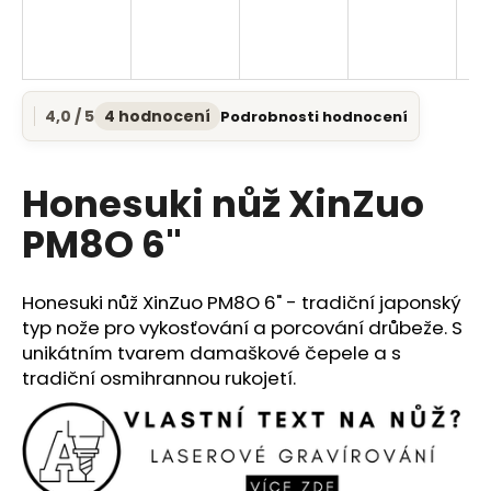
a
j
í
t
4,0 / 5
4 hodnocení
Podrobnosti hodnocení
Průměrné
?
hodnocení
produktu
je
Honesuki nůž XinZuo
4,0
z
PM8O 6"
5
HLEDAT
hvězdiček.
Honesuki nůž XinZuo PM8O 6" - tradiční japonský
typ nože pro vykosťování a porcování drůbeže. S
D
unikátním tvarem damaškové čepele a s
o
tradiční osmihrannou rukojetí.
p
o
r
u