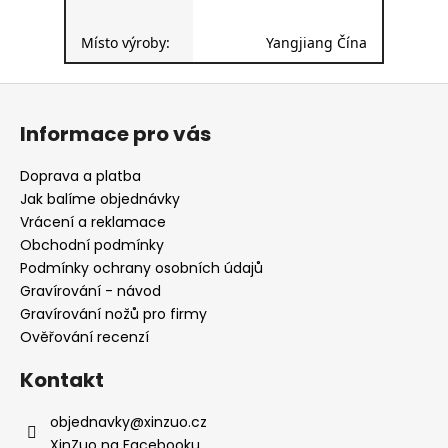
Místo výroby:
Yangjiang Čína
Z
á
Informace pro vás
p
a
Doprava a platba
t
Jak balíme objednávky
í
Vrácení a reklamace
Obchodní podmínky
Podmínky ochrany osobních údajů
Gravírování - návod
Gravírování nožů pro firmy
Ověřování recenzí
Kontakt
objednavky
@
xinzuo.cz
XinZuo na Facebooku