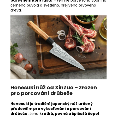
barevném kontrastu
– temné barvě rohu vodního
černého buvola a světlého, hřejivého olivového
dřeva.
Honesuki nůž od XinZuo – zrozen
pro porcování drůbeže
Honesuki je tradiční japonský nůž určený
především pro vykosťování a porcování
drůbeže.
Jeho
krátká, pevná a špičatá čepel