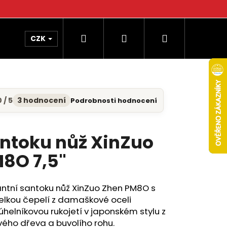
Hledat
Přihlášení
Nákupní
CZK
košík
 / 5
3 hodnocení
Podrobnosti hodnocení
měrné
nocení
uktu
ntoku nůž XinZuo
8O 7,5"
diček.
ntní santoku nůž XinZuo Zhen PM8O s
velkou čepelí z damaškové oceli
helníkovou rukojetí v japonském stylu z
vého dřeva a buvolího rohu.