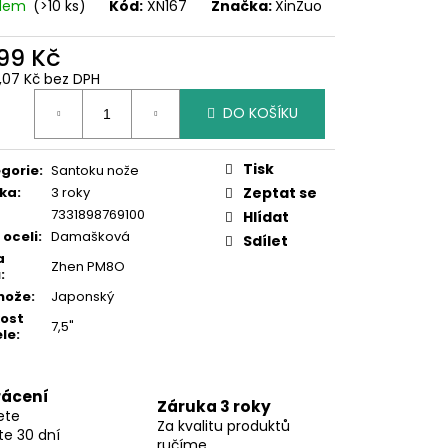
adem
(>10 ks)
Kód:
XN167
Značka:
XinZuo
999 Kč
2,07 Kč bez DPH
ná
DO KOŠÍKU
:
Tisk
gorie
:
Santoku nože
ka
:
3 roky
Zeptat se
7331898769100
Hlídat
 oceli
:
Damašková
Sdílet
a
Zhen PM8O
ů
:
nože
:
Japonský
kost
7,5"
le
:
rácení
Záruka 3 roky
ete
Za kvalitu produktů
te 30 dní
ručíme.