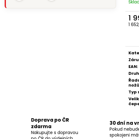
Skl
1 
1 65
Měr
cena
Kate
Záru
EAN
:
Druh
Řad
nož
Typ 
Veli
čepe
Doprava po ČR
30 dní na v
zdarma
Pokud nebud
Nakupujte s dopravou
spokojeni má
po ČR do výdejních