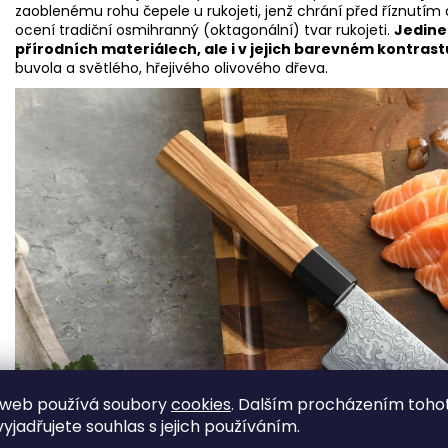
zaoblenému rohu čepele u rukojeti, jenž chrání před říznutím
ocení tradiční osmihranný (oktagonální) tvar rukojeti.
Jedine
přírodních materiálech, ale i v jejich barevném kontrast
buvola a světlého, hřejivého olivového dřeva.
 web používá soubory
cookies
. Dalším procházením toho
yjadřujete souhlas s jejich používáním.