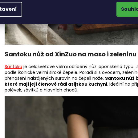
tavení
Souhl
Santoku nůž od XinZuo na maso i zeleninu
Santoku
je celosvětově velmi oblíbený nůž japonského typu. 
podle ikonické velmi široké čepele. Poradí si s ovocem, zele
přenášení nakrájených surovin na čepeli nože.
Santoku nůž b
které mají její členové rádi asijskou kuchyni
. Ideální na p
polévek, závitků a hlavních chodů.