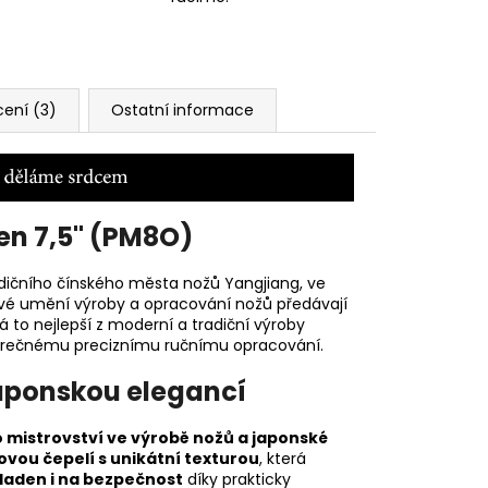
ení (3)
Ostatní informace
en 7,5" (PM8O)
radičního čínského města nožů
Yangjiang, ve
si své umění výroby a opracování nožů předávají
 to nejlepší z moderní a tradiční výroby
věrečnému preciznímu ručnímu opracování.
aponskou elegancí
ho mistrovství ve výrobě nožů a japonské
ou čepelí s unikátní texturou
, která
kladen i na bezpečnost
díky prakticky