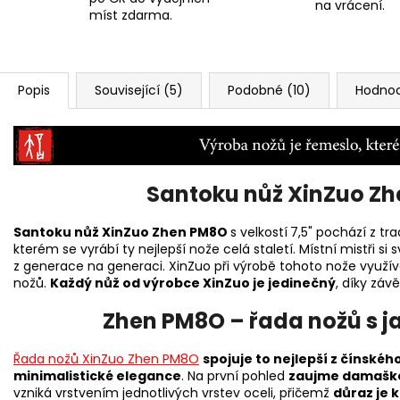
na vrácení.
míst zdarma.
Popis
Související (5)
Podobné (10)
Hodnoc
Santoku nůž XinZuo Zh
Santoku nůž XinZuo Zhen PM8O
s velkostí
7,5" pochází z t
kterém se vyrábí ty nejlepší nože celá staletí. Místní mistři 
z generace na generaci. XinZuo při výrobě tohoto nože využívá
nožů.
Každý nůž od výrobce XinZuo je jedinečný
, díky zá
Zhen PM8O – řada nožů s j
Řada nožů XinZuo Zhen PM8O
spojuje to nejlepší z čínské
minimalistické elegance
. Na první pohled
zaujme damaškov
vzniká vrstvením jednotlivých vrstev oceli, přičemž
důraz je 