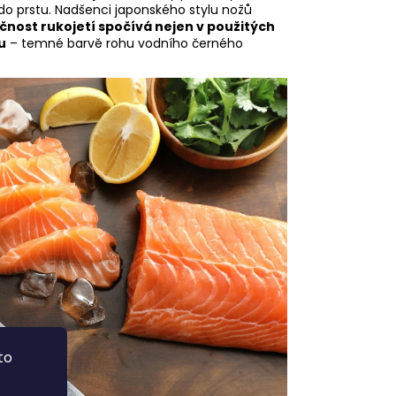
 do prstu. Nadšenci japonského stylu nožů
čnost rukojetí spočívá nejen v použitých
u
– temné barvě rohu vodního černého
to