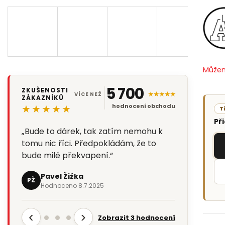
Můžem
5 700
ZKUŠENOSTI
★★★★★
VÍCE NEŽ
ZÁKAZNÍKŮ
★★★★★
hodnocení obchodu
T
Př
„Bude to dárek, tak zatím nemohu k
tomu nic říci. Předpokládám, že to
bude milé překvapení.“
Pavel Žižka
PŽ
Hodnoceno 8.7.2025
‹
›
Zobrazit 3 hodnocení