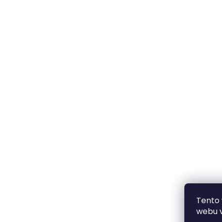
Tento
webu v