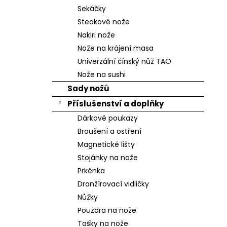
n
Sekáčky
e
Steakové nože
l
Nakiri nože
Nože na krájení masa
Univerzální čínský nůž TAO
Nože na sushi
Sady nožů
Příslušenství a doplňky
Dárkové poukazy
Broušení a ostření
Magnetické lišty
Stojánky na nože
Prkénka
Dranžírovací vidličky
Nůžky
Pouzdra na nože
Tašky na nože