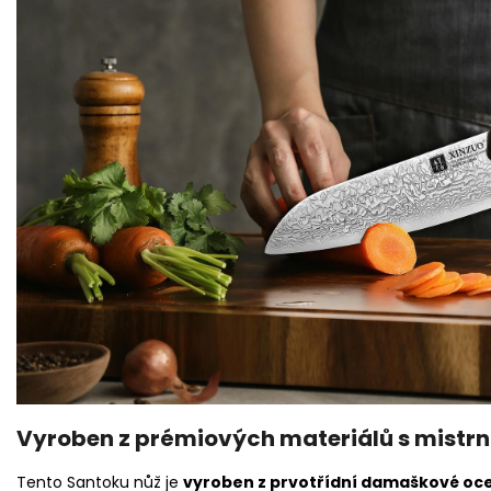
Vyroben z prémiových materiálů s mistrn
Tento Santoku nůž je
vyroben z prvotřídní damaškové oce