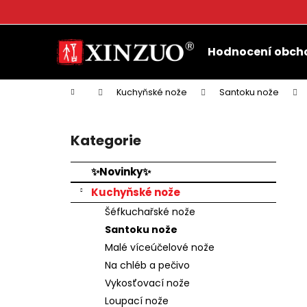
K
o
Přejít
Zpět
Zpět
š
na
Hodnocení obch
do
do
obsah
í
k
obchodu
obchodu
Domů
Kuchyňské nože
Santoku nože
P
o
Kategorie
Přeskočit
s
kategorie
t
✨Novinky✨
r
Kuchyňské nože
a
Šéfkuchařské nože
n
Santoku nože
n
Malé víceúčelové nože
í
Na chléb a pečivo
p
Vykosťovací nože
a
Loupací nože