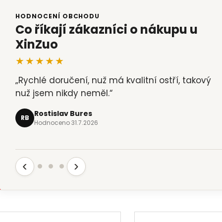
HODNOCENÍ OBCHODU
Co říkají zákazníci o nákupu u
XinZuo
★★★★★
„Rychlé doručení, nuž má kvalitní ostří, takový
„Ostřejší nože jsem v ruce neměl. Mohu jen
nuž jsem nikdy neměl.“
doporučit. Magnetický stojánek kvalitní a krásně
zabaleno“
Rostislav Bures
RB
Hodnoceno 31.7.2026
Milan Kozák
MK
Hodnoceno 31.7.2026
‹
›