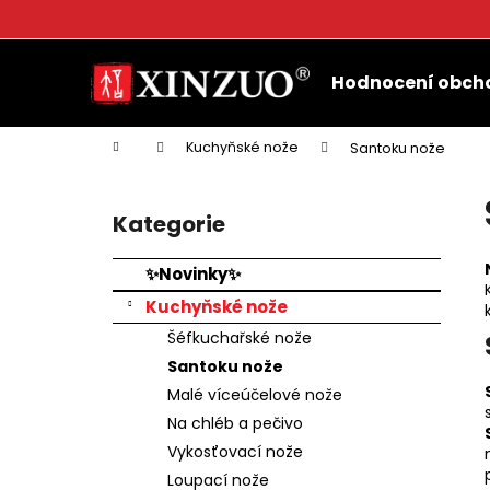
K
o
Přejít
Zpět
Zpět
š
na
Hodnocení obch
do
do
obsah
í
k
obchodu
obchodu
Domů
Kuchyňské nože
Santoku nože
P
o
Kategorie
Přeskočit
s
kategorie
t
✨Novinky✨
r
Kuchyňské nože
a
Šéfkuchařské nože
n
Santoku nože
n
Malé víceúčelové nože
í
Na chléb a pečivo
p
Vykosťovací nože
a
Loupací nože