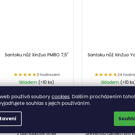
Santoku nůž XinZuo PM8O 7,5"
Santoku nůž XinZuo Ya
★★★★★
★★★★★
★★★★★
★★★★★
3 hodnocení
24 hodno
Skladem
(>10 ks)
Skladem
(>10 ks
1 652,07 Kč bez DPH
1 569,42 Kč bez DP
1 999 Kč
1 899 Kč
 web používá soubory
cookies
. Dalším procházením toho
yjadřujete souhlas s jejich používáním.
DO KOŠÍKU
DO KOŠÍKU
tavení
Souhl
Elegantní santoku nůž XinZuo
Santoku nůž XinZuo Ya 
Zhen PM8O s 7,5" velkou čepelí
damaškové oceli a s k
z damaškové oceli
dřevěnou rukojetí pro 