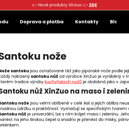
👉 Nové produkty Xinzuo 👉
ZDE
odu
Doprava a platba
Kontakty
Blog
Co potřebujete najít?
Santoku nože
HLEDAT
Nože santoku
jsou označované též jako japonské nože podle jeji
Každý nabízený
santoku nůž
od výrobce XinZuo je vyráběný v 
Doporučujeme
kterém tradice výroby
kuchyňských nožů
je obdobná jako v Jap
Santoku nůž XinZuo na maso i zelen
Santoku nože
jsou velmi oblíbené v celé Asii a jejich obliba neu
snadnou údržbu a praktičnost. Vyznačují se specifickým tvarem s 
Santoku nůž
je univerzální, lze s ním krájet maso i zeleninu. 
nanést na jeho širokou čepel a snadno je přenést do misky, pánve
prkénkem.