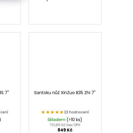
S 7"
Santoku nůž XinZuo B35 Zhi 7"
★★★★★
★★★★★
cení
23 hodnocení
)
Skladem
(>10 ks)
H
701,65 Kč bez DPH
849 Kč