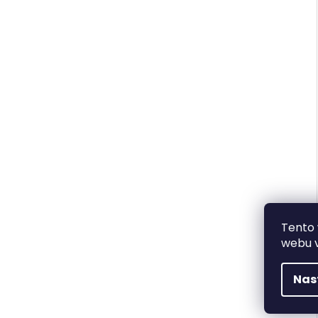
Tento
webu v
Nas