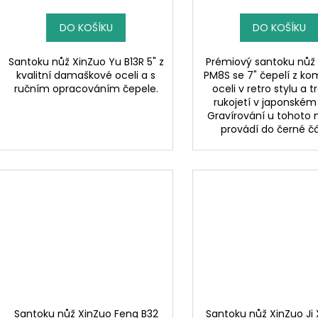
DO KOŠÍKU
DO KOŠÍKU
Santoku nůž XinZuo Yu B13R 5" z
Prémiový santoku nůž
kvalitní damaškové oceli a s
PM8S se 7" čepelí z ko
ručním opracováním čepele.
oceli v retro stylu a t
rukojetí v japonském 
Gravírování u tohoto 
provádí do černé čás
Santoku nůž XinZuo Feng B32
Santoku nůž XinZuo Ji 