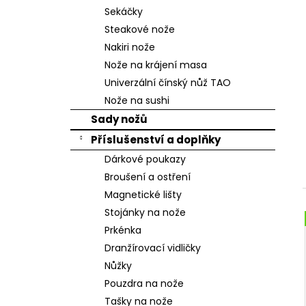
n
Sekáčky
e
Steakové nože
l
Nakiri nože
Nože na krájení masa
Univerzální čínský nůž TAO
Nože na sushi
Sady nožů
Příslušenství a doplňky
Dárkové poukazy
Broušení a ostření
Magnetické lišty
Stojánky na nože
Prkénka
Dranžírovací vidličky
Nůžky
Pouzdra na nože
Tašky na nože