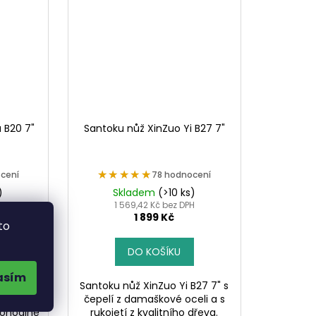
 B20 7"
Santoku nůž XinZuo Yi B27 7"
★★★★★
★★★★★
cení
78 hodnocení
)
Skladem
(>10 ks)
H
1 569,42 Kč bez DPH
1 899 Kč
to
DO KOŠÍKU
asím
B20 7" z
Santoku nůž XinZuo Yi B27 7" s
valitní
čepelí z damaškové oceli a s
pohodlné
rukojetí z kvalitního dřeva.