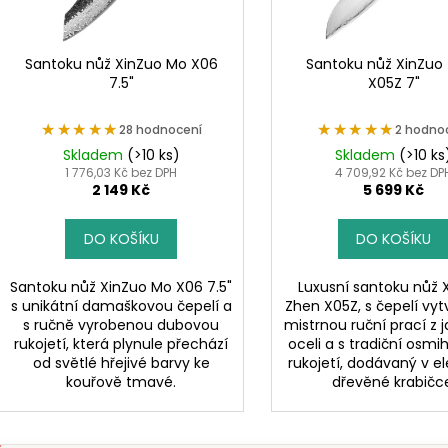
d
r
u
o
k
d
Santoku nůž XinZuo Mo X06
Santoku nůž XinZuo
t
7.5"
X05Z 7"
u
ů
k
★★★★★
★★★★★
★★★★★
★★★★★
28 hodnocení
2 hodno
t
Skladem
(>10 ks)
Skladem
(>10 ks
ů
1 776,03 Kč bez DPH
4 709,92 Kč bez DP
2 149 Kč
5 699 Kč
DO KOŠÍKU
DO KOŠÍKU
Santoku nůž XinZuo Mo X06 7.5"
Luxusní santoku nůž 
s unikátní damaškovou čepelí a
Zhen X05Z, s čepelí vy
s ručně vyrobenou dubovou
mistrnou ruční prací z 
rukojetí, která plynule přechází
oceli a s tradiční osm
od světlé hřejivé barvy ke
rukojetí, dodávaný v e
kouřově tmavé.
dřevěné krabičc