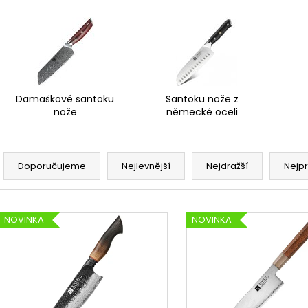
Damaškové santoku
Santoku nože z
nože
německé oceli
Ř
a
Doporučujeme
Nejlevnější
Nejdražší
Nejp
z
e
V
n
NOVINKA
NOVINKA
ý
í
p
p
i
r
s
o
p