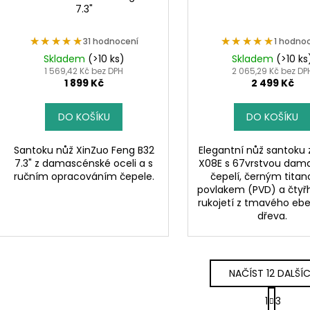
7.3"
★★★★★
★★★★★
★★★★★
★★★★★
31 hodnocení
1 hodno
Skladem
(>10 ks)
Skladem
(>10 ks
1 569,42 Kč bez DPH
2 065,29 Kč bez DP
1 899 Kč
2 499 Kč
DO KOŠÍKU
DO KOŠÍKU
Santoku nůž XinZuo Feng B32
Elegantní nůž santoku z
7.3" z damascénské oceli a s
X08E s 67vrstvou dam
ručním opracováním čepele.
čepelí, černým tita
povlakem (PVD) a čty
rukojetí z tmavého eb
dřeva.
NAČÍST 12 DALŠÍ
S
1
3
t