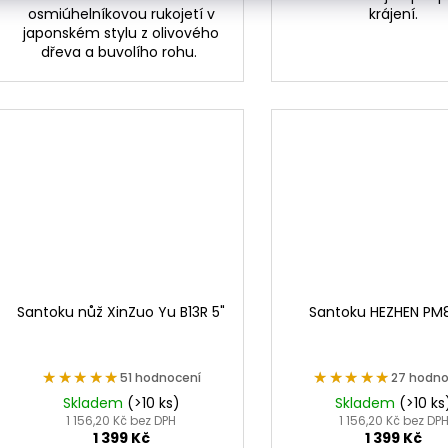
osmiúhelníkovou rukojetí v
krájení.
japonském stylu z olivového
dřeva a buvolího rohu.
Santoku nůž XinZuo Yu B13R 5"
Santoku HEZHEN PM8
★★★★★
★★★★★
★★★★★
★★★★★
51 hodnocení
27 hodno
Skladem
(>10 ks)
Skladem
(>10 ks
1 156,20 Kč bez DPH
1 156,20 Kč bez DP
1 399 Kč
1 399 Kč