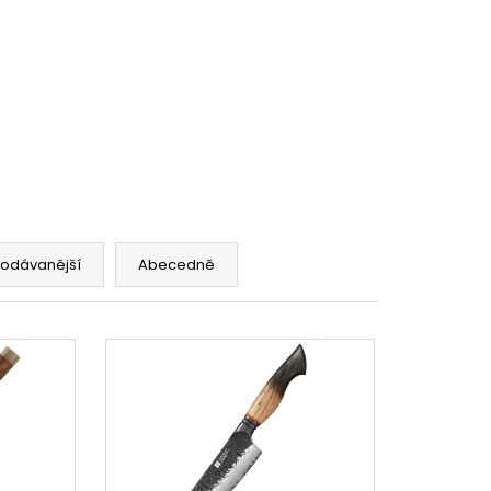
rodávanější
Abecedně