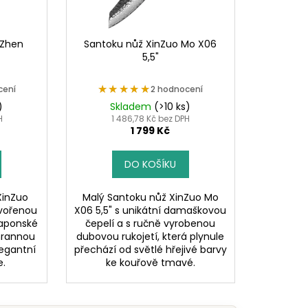
 Zhen
Santoku nůž XinZuo Mo X06
5,5"
★★★★★
★★★★★
cení
2 hodnocení
)
Skladem
(>10 ks)
H
1 486,78 Kč bez DPH
1 799 Kč
DO KOŠÍKU
XinZuo
Malý Santoku nůž XinZuo Mo
tvořenou
X06 5,5" s unikátní damaškovou
japonské
čepelí a s ručně vyrobenou
ihrannou
dubovou rukojetí, která plynule
legantní
přechází od světlé hřejivé barvy
e.
ke kouřově tmavé.