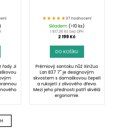
★★★★★
★★★★★
cení
37 hodnocení
)
Skladem
(>10 ks)
H
1 817,36 Kč bez DPH
2 199 Kč
DO KOŠÍKU
 řady Ji
Prémiový santoku nůž XinZuo
aškovou
Lan B37 7" je designovým
novým
skvostem s damaškovou čepelí
řhrannou
a rukojetí z olivového dřeva.
enového
Mezi jeho přednosti patří skvělá
ergonomie.
CH