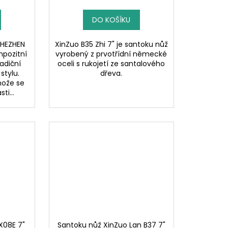
DO KOŠÍKU
 HEZHEN
XinZuo B35 Zhi 7" je santoku nůž
mpozitní
vyrobený z prvotřídní německé
radiční
oceli s rukojetí ze santalového
stylu.
dřeva.
nože se
ti...
X08E 7"
Santoku nůž XinZuo Lan B37 7"