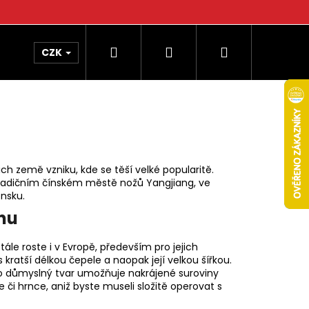
Hledat
Přihlášení
Nákupní
CZK
košík
ch země vzniku, kde se těší velké popularitě.
tradičním čínském městě nožů
Yangjiang, ve
onsku.
inu
stále roste i v Evropě, především pro jejich
kratší délkou čepele a naopak její velkou šířkou.
Jeho důmyslný tvar umožňuje nakrájené suroviny
 či hrnce, aniž byste museli složitě operovat s