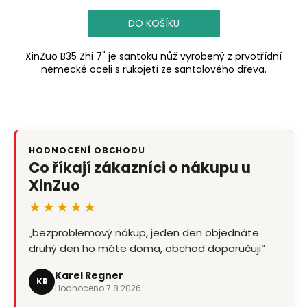
DO KOŠÍKU
XinZuo B35 Zhi 7" je santoku nůž vyrobený z prvotřídní
německé oceli s rukojetí ze santalového dřeva.
HODNOCENÍ OBCHODU
Co říkají zákazníci o nákupu u
XinZuo
★★★★★
„bezproblemový nákup, jeden den objednáte
druhý den ho máte doma, obchod doporučuji“
Karel Regner
KR
Hodnoceno 7.8.2026