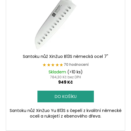
p
r
o
d
u
k
t
ů
Santoku nůž XinZuo B13S německá ocel 7"
★★★★★
★★★★★
70 hodnocení
Skladem
(>10 ks)
784,30 Kč bez DPH
949 Kč
DO KOŠÍKU
Santoku nůž XinZuo Yu B13S s čepelí z kvalitní německé
oceli a rukojetí z ebenového dřeva.