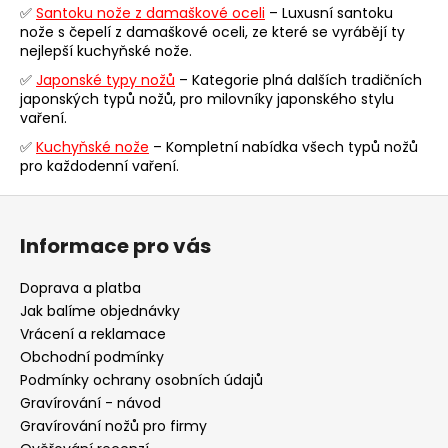
✅
Santoku nože z damaškové oceli
c
– Luxusní santoku
nože s čepelí z damaškové oceli, ze které se vyrábějí ty
í
nejlepší kuchyňské nože.
p
r
✅
Japonské typy nožů
– Kategorie plná dalších tradičních
japonských typů nožů, pro milovníky japonského stylu
v
vaření.
k
y
✅
Kuchyňské nože
– Kompletní nabídka všech typů nožů
pro každodenní vaření.
v
ý
Z
p
á
i
Informace pro vás
p
s
u
a
Doprava a platba
t
Jak balíme objednávky
í
Vrácení a reklamace
Obchodní podmínky
Podmínky ochrany osobních údajů
Gravírování - návod
Gravírování nožů pro firmy