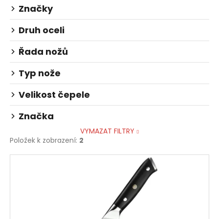
t
č
Značky
ů
u
j
Druh oceli
e
m
Řada nožů
e
Typ nože
Velikost čepele
Značka
VYMAZAT FILTRY
Položek k zobrazení:
2
V
ý
p
i
s