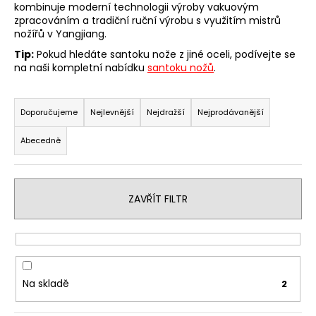
kombinuje moderní technologii výroby vakuovým
a
zpracováním a tradiční ruční výrobu s využitím mistrů
j
nožířů v Yangjiang.
í
Tip:
Pokud hledáte santoku nože z jiné oceli, podívejte se
na naši kompletní nabídku
santoku nožů
.
t
?
Ř
a
Doporučujeme
Nejlevnější
Nejdražší
Nejprodávanější
z
Abecedně
e
HLEDAT
n
í
ZAVŘÍT FILTR
p
r
D
o
o
p
d
o
u
Na skladě
2
r
k
u