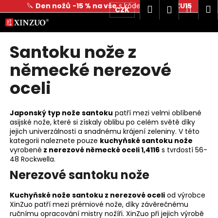
K
🔪
Den nožů
-15 % na vše
s kódem
DENNOZU15
Hledat
Náku
M
Přihlášen
CZK
o
Přejít
Zpět
Zpět
košík
na
š
obsah
í
Santoku nože z
C
k
o
německé nerezové
p
oceli
o
t
Japonský typ nože santoku
patří mezi velmi oblíbené
ř
asijské nože, které si získaly oblibu po celém světě díky
e
jejich univerzálnosti a snadnému krájení zeleniny. V této
b
kategorii naleznete pouze
kuchyňské santoku nože
vyrobené
z nerezové německé oceli 1,4116
s tvrdostí 56-
u
48
Rockwella.
j
Nerezové santoku nože
e
t
Kuchyňské nože santoku z nerezové oceli
od výrobce
e
XinZuo patří mezi prémiové nože, díky závěrečnému
ručnímu opracování mistry nožíři. XinZuo při jejich výrobě
n