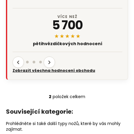
VÍCE NEŽ
5 700
★★★★★
pětihvězdičkových hodnocení
‹
›
Zobrazit všechna hodnocení obchodu
2
položek celkem
O
v
Související kategorie:
l
á
Prohlédněte si také další typy nožů, které by vás mohly
d
zajímat.
a