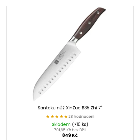
Santoku nůž XinZuo B35 Zhi 7"
★★★★★
★★★★★
23 hodnocení
Skladem
(>10 ks)
701,65 Kč bez DPH
849 Kč