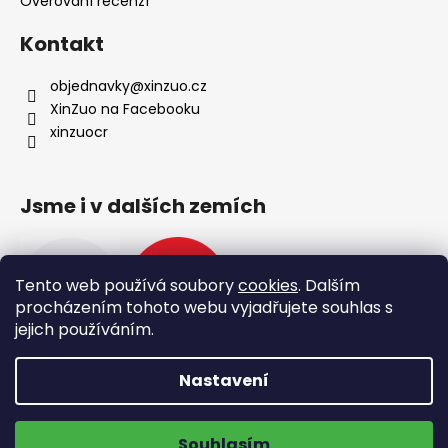
Ověřování recenzí
Kontakt
objednavky
@
xinzuo.cz
XinZuo na Facebooku
xinzuocr
Jsme i v dalších zemích
Tento web používá soubory
cookies
. Dalším
procházením tohoto webu vyjadřujete souhlas s
jejich používáním.
Nastavení
Vytvořil Shoptet
🔪 Oslavte s námi den nožů 🔥
-15 % na všechny produkty
Copyright 2026
XinZuo
. Všechna práva vyhrazena.
Souhlasím
Upravit nastavení cookies