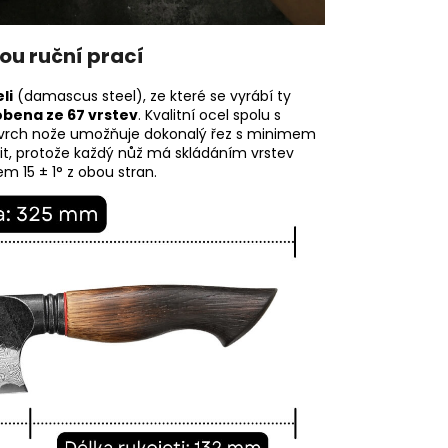
ou ruční prací
li
(damascus steel), ze které se vyrábí ty
obena ze 67 vrstev
. Kvalitní ocel spolu s
 Povrch nože umožňuje dokonalý řez s minimem
išit, protože každý nůž má skládáním vrstev
em 15 ± 1° z obou stran.