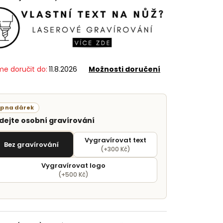
e doručit do:
11.8.2026
Možnosti doručení
ip na dárek
idejte osobní gravírování
Vygravírovat text
Bez gravírování
(+300 Kč)
Vygravírovat logo
(+500 Kč)