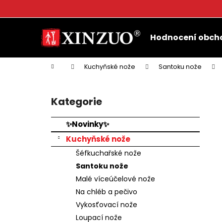
K
o
Přejít
Zpět
Zpět
š
na
Hodnocení obch
do
do
obsah
í
k
obchodu
obchodu
Domů
Kuchyňské nože
Santoku nože
P
o
Kategorie
Přeskočit
s
kategorie
t
✨Novinky✨
r
Kuchyňské nože
a
Šéfkuchařské nože
n
Santoku nože
n
Malé víceúčelové nože
í
Na chléb a pečivo
p
Vykosťovací nože
a
Loupací nože