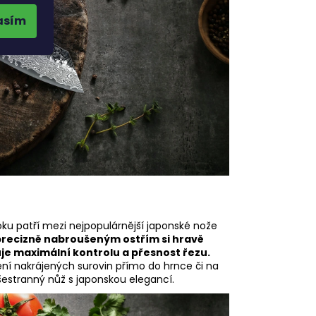
asím
oku patří mezi nejpopulárnější japonské nože
 precizně nabroušeným ostřím si hravě
uje maximální kontrolu a přesnost řezu.
ní nakrájených surovin přímo do hrnce či na
šestranný nůž s japonskou elegancí.