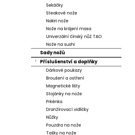
n
Sekáčky
e
Steakové nože
l
Nakiri nože
Nože na krájení masa
Univerzální čínský nůž TAO
Nože na sushi
Sady nožů
Příslušenství a doplňky
Dárkové poukazy
Broušení a ostření
Magnetické lišty
Stojánky na nože
Prkénka
Dranžírovací vidličky
Nůžky
Pouzdra na nože
Tašky na nože