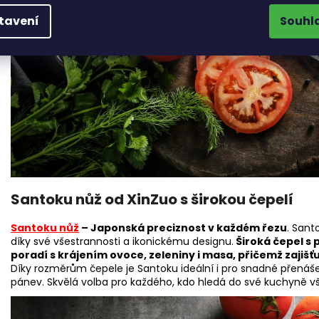
tavení
Souhl
Santoku nůž od XinZuo s širokou čepelí
Santoku nůž
– Japonská preciznost v každém řezu
. Sant
díky své všestrannosti a ikonickému designu.
Široká čepel s
poradí s krájením ovoce, zeleniny i masa, přičemž zajišť
Díky rozměrům čepele je Santoku ideální i pro snadné přenáše
pánev. Skvělá volba pro každého, kdo hledá do své kuchyně v