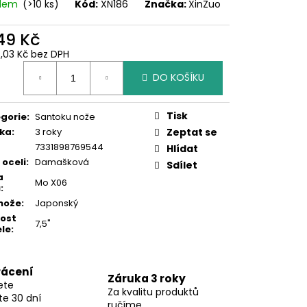
adem
(>10 ks)
Kód:
XN186
Značka:
XinZuo
149 Kč
6,03 Kč bez DPH
ná
DO KOŠÍKU
:
Tisk
gorie
:
Santoku nože
ka
:
3 roky
Zeptat se
7331898769544
Hlídat
 oceli
:
Damašková
Sdílet
a
Mo X06
ů
:
nože
:
Japonský
kost
7,5"
le
:
rácení
Záruka 3 roky
ete
Za kvalitu produktů
te 30 dní
ručíme.