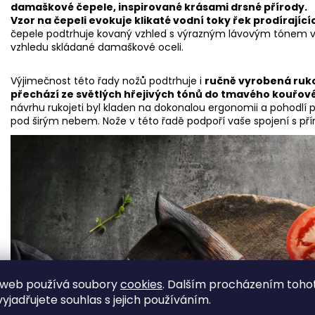
damaškové čepele, inspirované krásami drsné přírody.
Vzor na čepeli evokuje klikaté vodní toky řek prodírající
čepele podtrhuje kovaný vzhled s výrazným lávovým tónem v h
vzhledu skládané damaškové oceli.
Výjimečnost této řady nožů podtrhuje i
ručně vyrobená ruko
přechází ze světlých hřejivých tónů do tmavého kouřo
návrhu rukojeti byl kladen na dokonalou ergonomii a pohodlí p
pod širým nebem. Nože v této řadě podpoří vaše spojení s pří
 web používá soubory
cookies
. Dalším procházením toho
yjadřujete souhlas s jejich používáním.