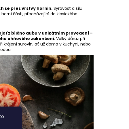
ch se přes vrstvy hornin.
Syrovost a sílu
orní části, přecházející do klasického
jeť z bílého dubu v unikátním provedení –
vého ohňového zakončení.
Velký důraz při
ři krájení surovin, ať už doma v kuchyni, nebo
rodou.
to