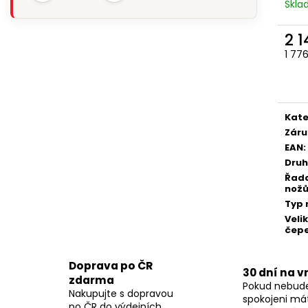
Skl
2 
1 77
Měr
cena
Kate
Záru
EAN
:
Druh
Řad
nož
Typ 
Veli
čepe
Doprava po ČR
30 dní na v
zdarma
Pokud nebud
Nakupujte s dopravou
spokojeni má
po ČR do výdejních