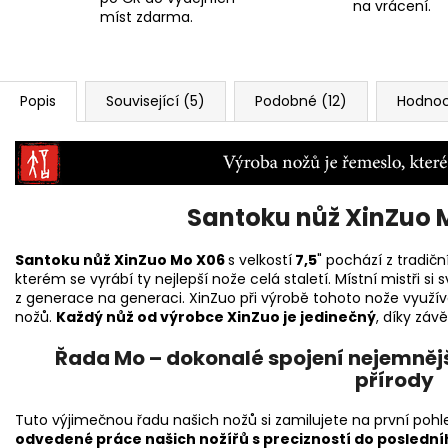
na vrácení.
míst zdarma.
Popis
Související (5)
Podobné (12)
Hodnoc
Santoku nůž XinZuo M
Santoku nůž XinZuo Mo X06
s velkostí
7,5
" pochází z tradi
kterém se vyrábí ty nejlepší nože celá staletí. Místní mistři 
z generace na generaci. XinZuo při výrobě tohoto nože využívá
nožů.
Každý nůž od výrobce XinZuo je jedinečný
, díky zá
Řada Mo – dokonalé spojení nejemnějš
přírody
Tuto výjimečnou řadu našich nožů si zamilujete na první pohl
odvedené práce našich nožířů s precizností do poslední