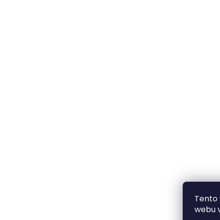
Tento
webu v