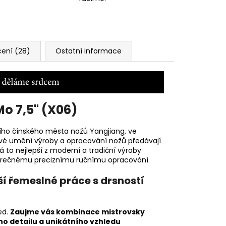
ení (28)
Ostatní informace
o 7,5" (X06)
čního čínského města nožů
Yangjiang, ve
si své umění výroby a opracování nožů předávají
 to nejlepší z moderní a tradiční výroby
věrečnému preciznímu ručnímu opracování.
í řemeslné práce s drsností
ed.
Zaujme vás kombinace mistrovsky
ho detailu a unikátního vzhledu