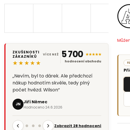
Můžem
5 700
ZKUŠENOSTI
★★★★★
VÍCE NEŽ
ZÁKAZNÍKŮ
★★★★★
hodnocení obchodu
T
Př
„Nevím, byl to dárek. Ale předchozí
nákup hodnotím skvěle, tedy plný
počet hvězd. Wilson“
Jiří Němec
JN
Hodnoceno 24.6.2026
‹
›
Zobrazit 28 hodnocení