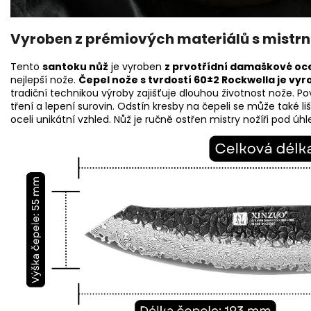
Vyroben z prémiových materiálů s mistrn
Tento
santoku nůž
je vyroben
z prvotřídní damaškové oce
nejlepší nože.
Čepel nože s tvrdostí 60±2 Rockwella je vyr
tradiční technikou výroby zajišťuje dlouhou životnost nože.
tření a lepení surovin. Odstín kresby na čepeli se může také l
oceli unikátní vzhled. Nůž je ručně ostřen mistry nožíři pod úhl