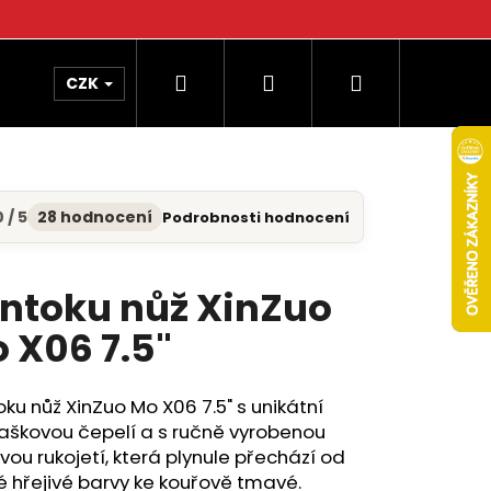
Hledat
Přihlášení
Nákupní
CZK
košík
 / 5
28 hodnocení
Podrobnosti hodnocení
měrné
nocení
uktu
ntoku nůž XinZuo
 X06 7.5"
diček.
ku nůž XinZuo Mo X06 7.5" s unikátní
škovou čepelí a s ručně vyrobenou
ou rukojetí, která plynule přechází od
é hřejivé barvy ke kouřově tmavé.