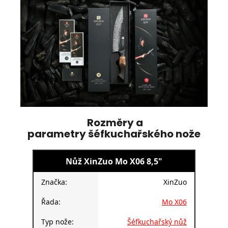
Rozměry a
parametry šéfkuchařského nože
Nůž XinZuo Mo X06 8,5"
Značka:
XinZuo
Řada:
Mo X06
Typ nože:
Šéfkuchařský nůž