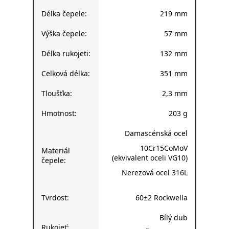
Délka čepele:
219 mm
Výška čepele:
57 mm
Délka rukojeti:
132 mm
Celková délka:
351 mm
Tloušťka:
2,3 mm
Hmotnost:
203 g
Damascénská ocel
10Cr15CoMoV
Materiál
(ekvivalent oceli VG10)
čepele:
Nerezová ocel 316L
Tvrdost:
60±2 Rockwella
Bílý dub
Rukojeť: