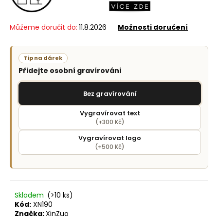
č
u
j
Můžeme doručit do:
11.8.2026
Možnosti doručení
e
m
e
Tip na dárek
Přidejte osobní gravírování
Bez gravírování
Vygravírovat text
(+300 Kč)
Vygravírovat logo
(+500 Kč)
Skladem
(>10 ks)
Kód:
XN190
Značka:
XinZuo