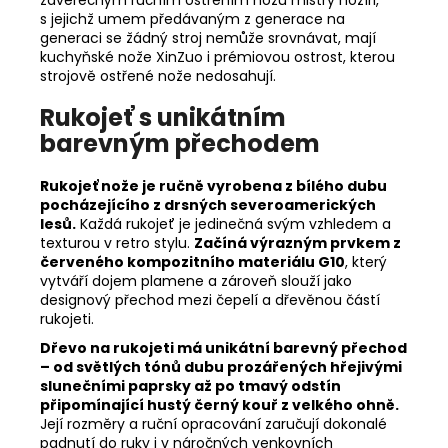
s jejichž umem předávaným z generace na
generaci se žádný stroj nemůže srovnávat, mají
kuchyňské nože XinZuo i prémiovou ostrost, kterou
strojově ostřené nože nedosahují.
Rukojeť s unikátním
barevným přechodem
Rukojeť nože je ručně vyrobena z bílého dubu
pocházejícího z drsných severoamerických
lesů.
Každá rukojeť je jedinečná svým vzhledem a
texturou v retro stylu.
Začíná výrazným prvkem z
červeného kompozitního materiálu G10
, který
vytváří dojem plamene a zároveň slouží jako
designový přechod mezi čepelí a dřevěnou částí
rukojeti.
Dřevo na rukojeti má unikátní barevný přechod
– od světlých tónů dubu prozářených hřejivými
slunečními paprsky až po tmavý odstín
připomínající hustý černý kouř z velkého ohně.
Její rozměry a ruční opracování zaručují dokonalé
padnutí do ruky i v náročných venkovních