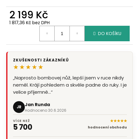
2 199 Kč
1 817,36 Kč bez DPH
Měrná
DO KOŠÍKU
cena:
ZKUŠENOSTI ZÁKAZNÍKŮ
★★★★★
„Naprosto bombovej nůž, lepší jsem v ruce nikdy
neměl. Krájí pohledem a skvěle padne do ruky. I je
velice příjemně…“
Jan Runda
JR
Hodnoceno 30.6.2026
★★★★★
VÍCE NEŽ
5 700
hodnocení obchodu