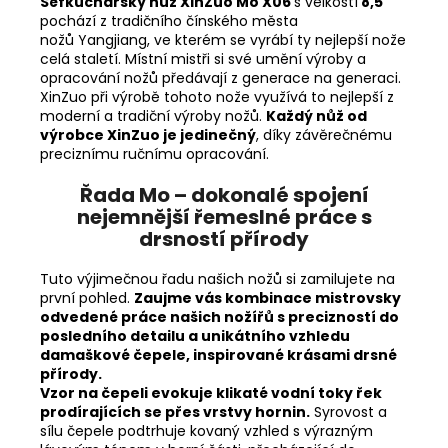
Šéfkuchařský nůž XinZuo Mo X06
s velkostí
8,5
"
pochází z tradičního čínského města
nožů
Yangjiang, ve kterém se vyrábí ty nejlepší nože
celá staletí. Místní mistři si své umění výroby a
opracování nožů předávají z generace na generaci.
XinZuo při výrobě tohoto nože využívá to nejlepší z
moderní a tradiční výroby nožů.
Každý nůž od
výrobce XinZuo je jedinečný
, díky závěrečnému
preciznímu ručnímu opracování.
Řada Mo – dokonalé spojení
nejemnější řemeslné práce s
drsností přírody
Tuto výjimečnou řadu našich nožů si zamilujete na
první pohled.
Zaujme vás kombinace mistrovsky
odvedené práce našich nožířů s precizností do
posledního detailu a unikátního vzhledu
damaškové čepele, inspirované krásami drsné
přírody.
Vzor na čepeli evokuje klikaté vodní toky řek
prodírajících se přes vrstvy hornin.
Syrovost a
sílu čepele podtrhuje kovaný vzhled s výrazným