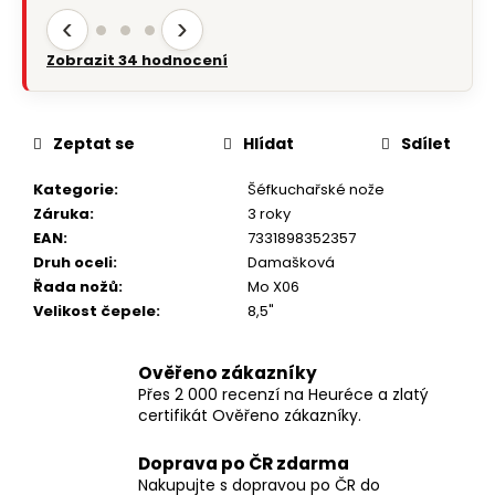
‹
›
Zobrazit 34 hodnocení
Zeptat se
Hlídat
Sdílet
Kategorie
:
Šéfkuchařské nože
Záruka
:
3 roky
EAN
:
7331898352357
Druh oceli
:
Damašková
Řada nožů
:
Mo X06
Velikost čepele
:
8,5"
Ověřeno zákazníky
Přes 2 000 recenzí na Heuréce a zlatý
certifikát Ověřeno zákazníky.
Doprava po ČR zdarma
Nakupujte s dopravou po ČR do