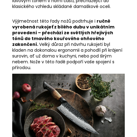
lávovým tónem v horní části, přecházející do
klasického vzhledu skládané damaškové oceli.
Výjimečnost této řady nožů podtrhuje i
ručně
vyrobená rukojeť z bílého dubu v unikátním
provedení – přechází ze světlých hřejivých
tónů do tmavého kouřového ohňového
zakončení.
Velký důraz při návrhu rukojeti byl
kladen na dokonalou ergonomii a pohodlí při krájení
surovin, ať už doma v kuchyni, nebo pod širým
nebem. Nože v této řadě podpoří vaše spojení s
přírodou.