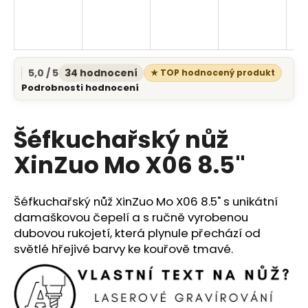
a
j
í
t
5,0 / 5
34 hodnocení
★ TOP hodnocený produkt
Průměrné
?
Podrobnosti hodnocení
hodnocení
produktu
je
Šéfkuchařský nůž
5,0
z
XinZuo Mo X06 8.5"
5
HLEDAT
hvězdiček.
Šéfkuchařský nůž XinZuo Mo X06 8.5" s unikátní
damaškovou čepelí a s ručně vyrobenou
D
dubovou rukojetí, která plynule přechází od
o
p
světlé hřejivé barvy ke kouřově tmavé.
o
r
u