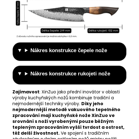
Nákres konstrukce čepele nože
Nákres konstrukce rukojeti nože
Zajímavost
:
XinZuo jako přední inovátor v oblasti
výroby kuchyňských nožů kombinuje tradiční a
nejmodernější techniky výroby.
Díky jeho
nejmodernější metodě vakuového tepelného
zpracování mají kuchyňské nože XinZuo ve
srovnání s noži vyrobenými pouze běžným
tepleným zpracováním vyšší tvrdost a ostrost,
též delší živostnost.
Ve spojení s tradičním
závěrečným ručním ostřením nožů mistry nožíři,