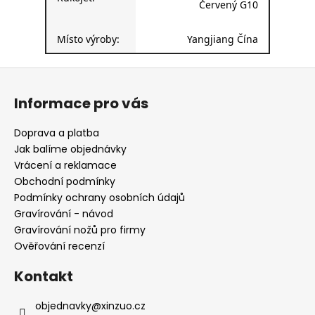
Červený G10
Místo výroby:
Yangjiang Čína
Z
á
Informace pro vás
p
a
Doprava a platba
t
Jak balíme objednávky
í
Vrácení a reklamace
Obchodní podmínky
Podmínky ochrany osobních údajů
Gravírování - návod
Gravírování nožů pro firmy
Ověřování recenzí
Kontakt
objednavky
@
xinzuo.cz