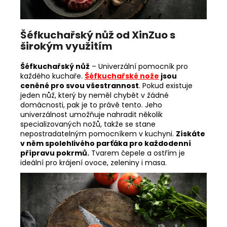
Šéfkuchařský nůž od XinZuo s
širokým využitím
Šéfkuchařský nůž
– Univerzální pomocník pro
každého kuchaře.
Šéfkuchařské nože
jsou
ceněné pro svou všestrannost
. Pokud existuje
jeden nůž, který by neměl chybět v žádné
domácnosti, pak je to právě tento. Jeho
univerzálnost umožňuje nahradit několik
specializovaných nožů, takže se stane
nepostradatelným pomocníkem v kuchyni.
Získáte
v něm spolehlivého parťáka pro každodenní
přípravu pokrmů.
Tvarem čepele a ostřím je
ideální pro krájení ovoce, zeleniny i masa.