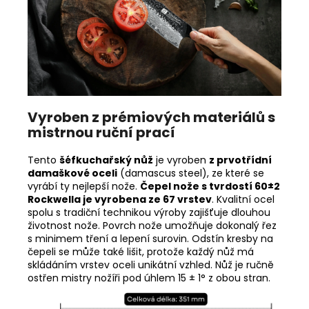
Vyroben z prémiových materiálů s
mistrnou ruční prací
Tento
š
éfkuchařský nůž
je vyroben
z prvotřídní
damaškové oceli
(damascus steel), ze které se
vyrábí ty nejlepší nože.
Čepel nože s tvrdostí 60±2
Rockwella je vyrobena ze 67 vrstev
. Kvalitní ocel
spolu s tradiční technikou výroby zajišťuje dlouhou
životnost nože. Povrch nože umožňuje dokonalý řez
s minimem tření a lepení surovin. Odstín kresby na
čepeli se může také lišit, protože každý nůž má
skládáním vrstev oceli unikátní vzhled. Nůž je ručně
ostřen mistry nožíři pod úhlem 15 ± 1° z obou stran.