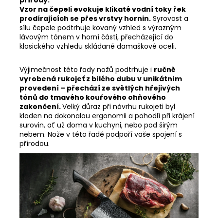
Vzor na čepeli evokuje klikaté vodní toky řek
prodírajících se přes vrstvy hornin.
Syrovost a
sílu čepele podtrhuje kovaný vzhled s výrazným
lávovým tónem v horní části, přecházející do
klasického vzhledu skládané damaškové oceli.
Výjimečnost této řady nožů podtrhuje i
ručně
vyrobená rukojeť z bílého dubu v unikátním
provedení – přechází ze světlých hřejivých
tónů do tmavého kouřového ohňového
zakončení.
Velký důraz při návrhu rukojeti byl
kladen na dokonalou ergonomii a pohodlí při krájení
surovin, ať už doma v kuchyni, nebo pod širým
nebem. Nože v této řadě podpoří vaše spojení s
přírodou.