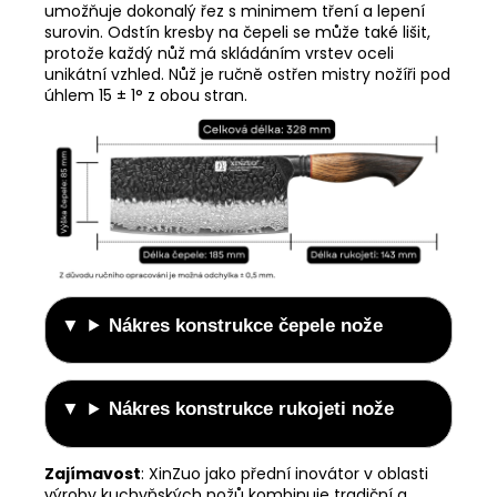
umožňuje dokonalý řez s minimem tření a lepení
surovin. Odstín kresby na čepeli se může také lišit,
protože každý nůž má skládáním vrstev oceli
unikátní vzhled. Nůž je ručně ostřen mistry nožíři pod
úhlem 15 ± 1° z obou stran.
Nákres konstrukce čepele nože
Nákres konstrukce rukojeti nože
Zajímavost
:
XinZuo jako přední inovátor v oblasti
výroby kuchyňských nožů kombinuje tradiční a