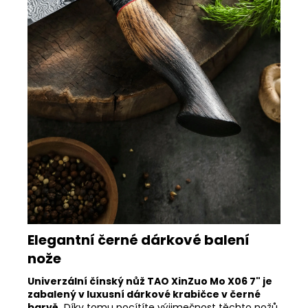
Elegantní černé dárkové balení
nože
Univerzální čínský nůž TAO XinZuo Mo X06 7" je
zabalený v luxusní dárkové krabičce v černé
barvě.
Díky tomu pocítíte výjimečnost těchto nožů