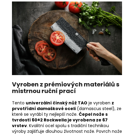
Vyroben z prémiových materiálů s
mistrnou ruční prací
Tento
univerzální čínský nůž TAO
je vyroben
z
prvotřídní damaškové oceli
(damascus steel), ze
které se vyrábí ty nejlepší nože.
Čepel nože s
tvrdostí 60±2 Rockwella je vyrobena ze 67
vrstev
. Kvalitní ocel spolu s tradiční technikou
výroby zajišťuje dlouhou životnost nože. Povrch nože