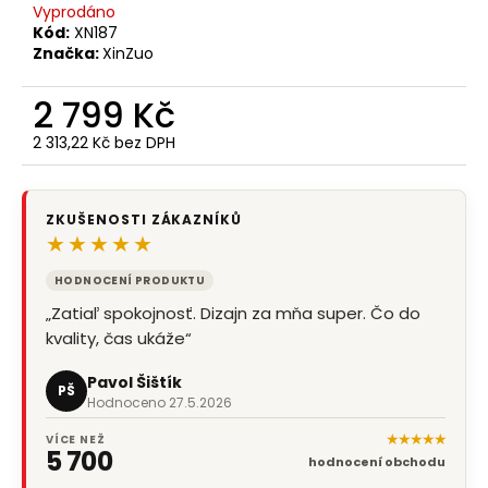
Vyprodáno
Kód:
XN187
Značka:
XinZuo
2 799 Kč
2 313,22 Kč bez DPH
Měrná
cena:
ZKUŠENOSTI ZÁKAZNÍKŮ
★★★★★
HODNOCENÍ PRODUKTU
„Zatiaľ spokojnosť. Dizajn za mňa super. Čo do
kvality, čas ukáže“
Pavol Šištík
PŠ
Hodnoceno 27.5.2026
★★★★★
VÍCE NEŽ
5 700
hodnocení obchodu