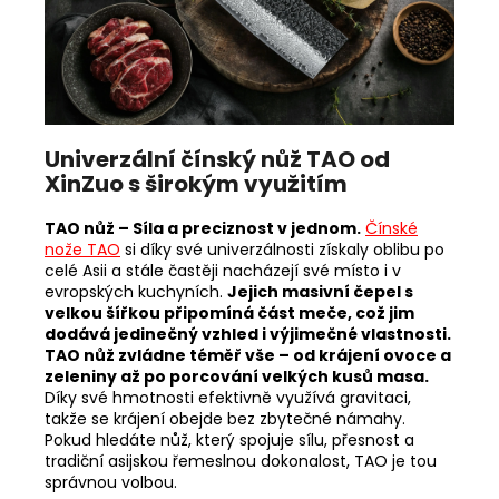
Univerzální čínský nůž TAO od
XinZuo s širokým využitím
TAO nůž – Síla a preciznost v jednom.
Čínské
nože TAO
si díky své univerzálnosti získaly oblibu po
celé Asii a stále častěji nacházejí své místo i v
evropských kuchyních.
Jejich masivní čepel s
velkou šířkou připomíná část meče, což jim
dodává jedinečný vzhled i výjimečné vlastnosti.
TAO nůž zvládne téměř vše – od krájení ovoce a
zeleniny až po porcování velkých kusů masa.
Díky své hmotnosti efektivně využívá gravitaci,
takže se krájení obejde bez zbytečné námahy.
Pokud hledáte nůž, který spojuje sílu, přesnost a
tradiční asijskou řemeslnou dokonalost, TAO je tou
správnou volbou.