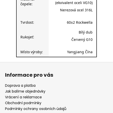
(ekvivalent oceli VG10)
čepele:
Nerezová ocel 316L
Tvrdost:
60±2 Rockwella
Bílý dub
Rukojeť:
Červený G10
Místo výroby:
Yangjiang Čína
Z
á
Informace pro vás
p
a
Doprava a platba
t
Jak balíme objednávky
í
Vrácení a reklamace
Obchodní podmínky
Podmínky ochrany osobních údajů