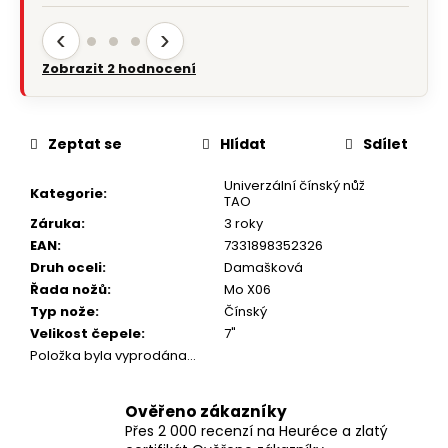
‹
›
Zobrazit 2 hodnocení
Zeptat se
Hlídat
Sdílet
Univerzální čínský nůž
Kategorie
:
TAO
Záruka
:
3 roky
EAN
:
7331898352326
Druh oceli
:
Damašková
Řada nožů
:
Mo X06
Typ nože
:
Čínský
Velikost čepele
:
7"
Položka byla vyprodána…
Ověřeno zákazníky
Přes 2 000 recenzí na Heuréce a zlatý