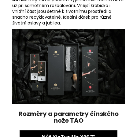
už při samotném rozbalování. Vnější krabička i
vnitřní část jsou šetrné k životnímu prostředí a
snadno recyklovatelné. Ideální dárek pro různé
životní oslavy a jubilea.
Rozměry a parametry čínského
nože TAO
Nůž XinZuo Mo X06 7"