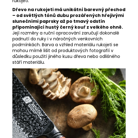
rukojeti.
Dřevo na rukojeti má unikátní barevný přechod
– od světlých tónů dubu prozářených hřejivými
slunečními paprsky až po tmavý odstín
připomínající hustý černý kouř z velkého ohně.
Její rozměry a ruční opracování zaručují dokonalé
padnutí do ruky i v náročných venkovních
podmínkách. Barva a vzhled materiálu rukojeti se
mohou mírně lišit od produktových fotografií v
důsledku použití jiného kusu dřeva nebo odlišného
stáří materiálu.