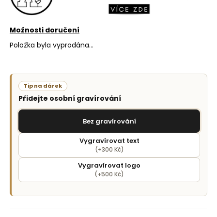
č
u
j
Možnosti doručení
e
m
Položka byla vyprodána…
e
Tip na dárek
Přidejte osobní gravírování
Bez gravírování
Vygravírovat text
(+300 Kč)
Vygravírovat logo
(+500 Kč)