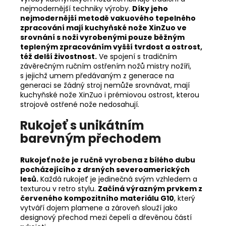
nejmodernější techniky výroby.
Díky jeho
nejmodernější metodě vakuového tepelného
zpracování mají kuchyňské nože XinZuo ve
srovnání s noži vyrobenými pouze běžným
tepleným zpracováním vyšší tvrdost a ostrost,
též delší živostnost.
Ve spojení s tradičním
závěrečným ručním ostřením nožů mistry nožíři,
s jejichž umem předávaným z generace na
generaci se žádný stroj nemůže srovnávat, mají
kuchyňské nože XinZuo i prémiovou ostrost, kterou
strojově ostřené nože nedosahují.
Rukojeť s unikátním
barevným přechodem
Rukojeť nože je ručně vyrobena z bílého dubu
pocházejícího z drsných severoamerických
lesů.
Každá rukojeť je jedinečná svým vzhledem a
texturou v retro stylu.
Začíná výrazným prvkem z
červeného kompozitního materiálu G10
, který
vytváří dojem plamene a zároveň slouží jako
designový přechod mezi čepelí a dřevěnou částí