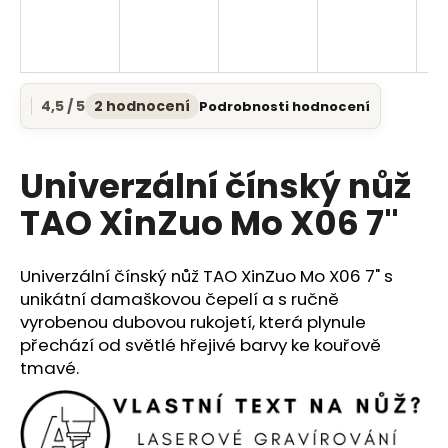
a
j
í
t
4,5 / 5
2 hodnocení
Podrobnosti hodnocení
Průměrné
?
hodnocení
produktu
je
Univerzální čínský nůž
4,5
z
TAO XinZuo Mo X06 7"
5
HLEDAT
hvězdiček.
Univerzální čínský nůž TAO XinZuo Mo X06 7" s
unikátní damaškovou čepelí a s ručně
D
vyrobenou dubovou rukojetí, která plynule
o
přechází od světlé hřejivé barvy ke kouřově
p
tmavé.
o
r
u