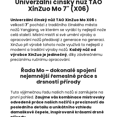
Univerzální čínský nůž TAO
XinZuo Mo 7" (X06)
Univerzální čínský nůž TAO XinZuo Mo X06
s
velkostí
7
" pochází z tradičního čínského města
nožů
Yangjiang, ve kterém se vyrábí ty nejlepší nože
celá staletí. Místní mistři si své umění výroby a
opracování nožů předávají z generace na generaci.
XinZuo při výrobě tohoto nože využívá to nejlepší z
moderní a tradiční výroby nožů.
Každý nůž od
výrobce XinZuo je jedinečný
, díky závěrečnému
preciznímu ručnímu opracování.
Řada Mo – dokonalé spojení
nejemnější řemeslné práce s
drsností přírody
Tuto výjimečnou řadu našich nožů si zamilujete na
první pohled.
Zaujme vás kombinace mistrovsky
odvedené práce našich nožířů s precizností do
posledního detailu a unikátního vzhledu
damaškové čepele, inspirované krásami drsné
přírody.