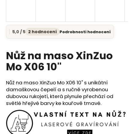
a
j
í
t
5,0 / 5
2 hodnocení
Podrobnosti hodnocení
Průměrné
?
hodnocení
produktu
je
Nůž na maso XinZuo
5,0
z
Mo X06 10"
5
HLEDAT
hvězdiček.
Nůž na maso XinZuo Mo X06 10" s unikátní
damaškovou čepelí a s ručně vyrobenou
D
dubovou rukojetí, která plynule přechází od
o
světlé hřejivé barvy ke kouřově tmavé.
p
o
r
u