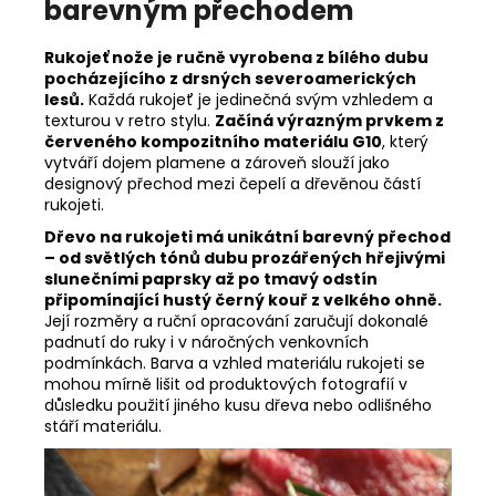
barevným přechodem
Rukojeť nože je ručně vyrobena z bílého dubu
pocházejícího z drsných severoamerických
lesů.
Každá rukojeť je jedinečná svým vzhledem a
texturou v retro stylu.
Začíná výrazným prvkem z
červeného kompozitního materiálu G10
, který
vytváří dojem plamene a zároveň slouží jako
designový přechod mezi čepelí a dřevěnou částí
rukojeti.
Dřevo na rukojeti má unikátní barevný přechod
– od světlých tónů dubu prozářených hřejivými
slunečními paprsky až po tmavý odstín
připomínající hustý černý kouř z velkého ohně.
Její rozměry a ruční opracování zaručují dokonalé
padnutí do ruky i v náročných venkovních
podmínkách. Barva a vzhled materiálu rukojeti se
mohou mírně lišit od produktových fotografií v
důsledku použití jiného kusu dřeva nebo odlišného
stáří materiálu.