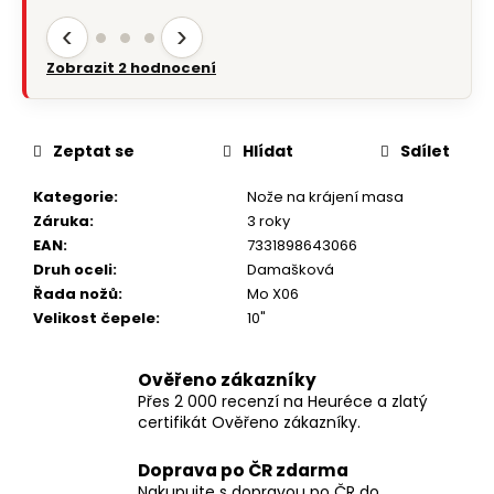
‹
›
Zobrazit 2 hodnocení
Zeptat se
Hlídat
Sdílet
Kategorie
:
Nože na krájení masa
Záruka
:
3 roky
EAN
:
7331898643066
Druh oceli
:
Damašková
Řada nožů
:
Mo X06
Velikost čepele
:
10"
Ověřeno zákazníky
Přes 2 000 recenzí na Heuréce a zlatý
certifikát Ověřeno zákazníky.
Doprava po ČR zdarma
Nakupujte s dopravou po ČR do