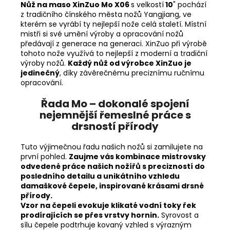
Nůž na maso XinZuo Mo X06
s velkostí
10
" pochází
z tradičního čínského města nožů
Yangjiang, ve
kterém se vyrábí ty nejlepší nože celá staletí. Místní
mistři si své umění výroby a opracování nožů
předávají z generace na generaci. XinZuo při výrobě
tohoto nože využívá to nejlepší z moderní a tradiční
výroby nožů.
Každý nůž od výrobce XinZuo je
jedinečný
, díky závěrečnému preciznímu ručnímu
opracování.
Řada Mo – dokonalé spojení
nejemnější řemeslné práce s
drsností přírody
Tuto výjimečnou řadu našich nožů si zamilujete na
první pohled.
Zaujme vás kombinace mistrovsky
odvedené práce našich nožířů s precizností do
posledního detailu a unikátního vzhledu
damaškové čepele, inspirované krásami drsné
přírody.
Vzor na čepeli evokuje klikaté vodní toky řek
prodírajících se přes vrstvy hornin.
Syrovost a
sílu čepele podtrhuje kovaný vzhled s výrazným