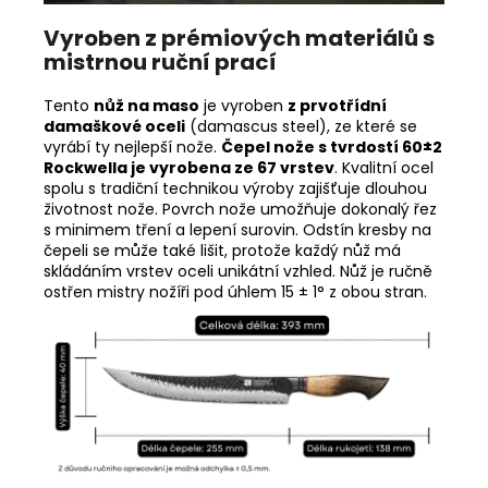
Vyroben z prémiových materiálů s
mistrnou ruční prací
Tento
nůž
na maso
je vyroben
z prvotřídní
damaškové oceli
(damascus steel), ze které se
vyrábí ty nejlepší nože.
Čepel nože s tvrdostí 60±2
Rockwella je vyrobena ze 67 vrstev
. Kvalitní ocel
spolu s tradiční technikou výroby zajišťuje dlouhou
životnost nože. Povrch nože umožňuje dokonalý řez
s minimem tření a lepení surovin. Odstín kresby na
čepeli se může také lišit, protože každý nůž má
skládáním vrstev oceli unikátní vzhled. Nůž je ručně
ostřen mistry nožíři pod úhlem 15 ± 1° z obou stran.