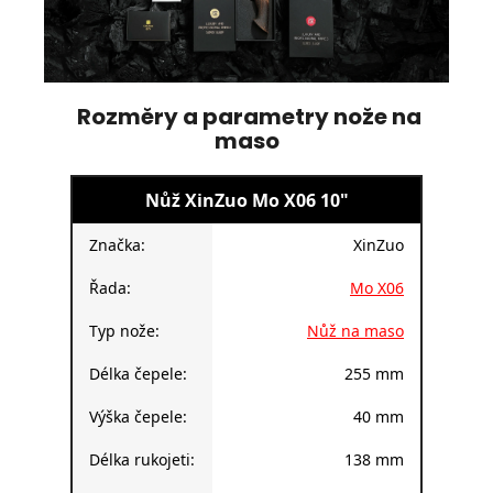
Rozměry a parametry nože na
maso
Nůž XinZuo Mo X06 10"
Značka:
XinZuo
Řada:
Mo X06
Typ nože:
Nůž na maso
Délka čepele:
255 mm
Výška čepele:
40 mm
Délka rukojeti:
138 mm