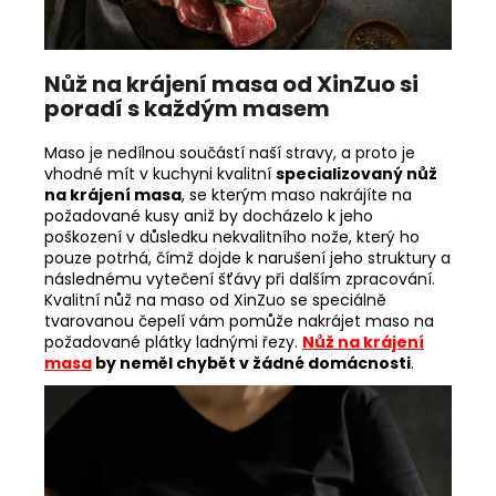
Nůž na krájení masa od XinZuo si
poradí s každým masem
Maso je nedílnou součástí naší stravy, a proto je
vhodné mít v kuchyni kvalitní
specializovaný nůž
na krájení masa
, se kterým maso nakrájíte na
požadované kusy aniž by docházelo k jeho
poškození v důsledku nekvalitního nože, který ho
pouze potrhá, čímž dojde k narušení jeho struktury a
následnému vytečení šťávy při dalším zpracování.
Kvalitní nůž na maso od XinZuo se speciálně
tvarovanou čepelí vám pomůže nakrájet maso na
požadované plátky ladnými řezy.
Nůž na krájení
masa
by neměl chybět v žádné domácnosti
.