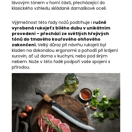
lávovým tónem v horní části, přecházející do
klasického vzhledu skládané damaškové oceli.
Výjimečnost této řady nožů podtrhuje i
ručně
vyrobená rukojeť z bílého dubu v unikátním
provedení – přechází ze světlých hřejivých
tónů do tmavého kouřového ohňového
zakončení.
Velký důraz při návrhu rukojeti byl
kladen na dokonalou ergonomii a pohodlí při krájení
surovin, ať už doma v kuchyni, nebo pod širým
nebem. Nože v této řadě podpoří vaše spojení s
přírodou.