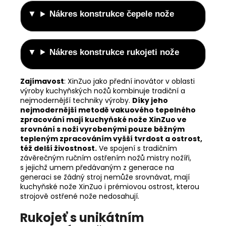
Nákres konstrukce čepele nože
Nákres konstrukce rukojeti nože
Zajímavost
:
XinZuo jako přední inovátor v oblasti
výroby kuchyňských nožů kombinuje tradiční a
nejmodernější techniky výroby.
Díky jeho
nejmodernější metodě vakuového tepelného
zpracování mají kuchyňské nože XinZuo ve
srovnání s noži vyrobenými pouze běžným
tepleným zpracováním vyšší tvrdost a ostrost,
též delší živostnost.
Ve spojení s tradičním
závěrečným ručním ostřením nožů mistry nožíři,
s jejichž umem předávaným z generace na
generaci se žádný stroj nemůže srovnávat, mají
kuchyňské nože XinZuo i prémiovou ostrost, kterou
strojově ostřené nože nedosahují.
Rukojeť s unikátním