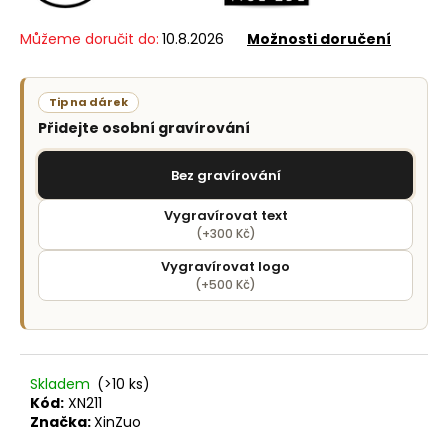
č
u
Můžeme doručit do:
10.8.2026
Možnosti doručení
j
e
m
Tip na dárek
e
Přidejte osobní gravírování
Bez gravírování
Vygravírovat text
(+300 Kč)
Vygravírovat logo
(+500 Kč)
Skladem
(>10 ks)
Kód:
XN211
Značka:
XinZuo