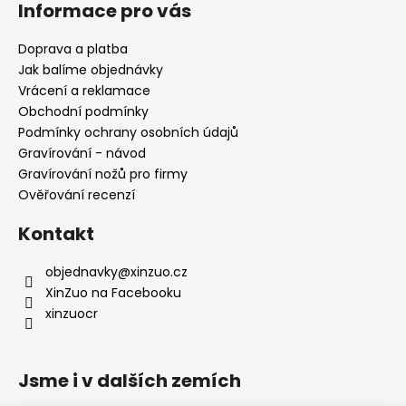
Informace pro vás
p
a
Doprava a platba
t
Jak balíme objednávky
í
Vrácení a reklamace
Obchodní podmínky
Podmínky ochrany osobních údajů
Gravírování - návod
Gravírování nožů pro firmy
Ověřování recenzí
Kontakt
objednavky
@
xinzuo.cz
XinZuo na Facebooku
xinzuocr
Jsme i v dalších zemích