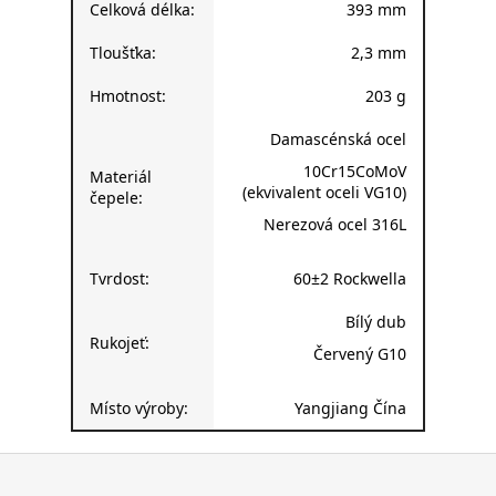
Celková délka:
393 mm
Tloušťka:
2,3 mm
Hmotnost:
203 g
Damascénská ocel
10Cr15CoMoV
Materiál
(ekvivalent oceli VG10)
čepele:
Nerezová ocel 316L
Tvrdost:
60±2 Rockwella
Bílý dub
Rukojeť:
Červený G10
Místo výroby:
Yangjiang Čína
Z
á