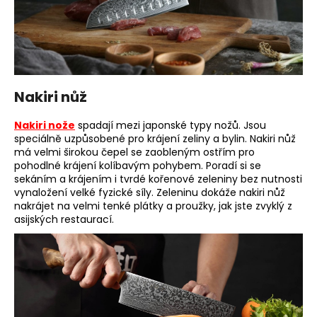
Nakiri nůž
Nakiri nože
spadají mezi japonské typy nožů. Jsou
speciálně uzpůsobené pro krájení zeliny a bylin. Nakiri nůž
má velmi širokou čepel se zaobleným ostřím pro
pohodlné krájení kolíbavým pohybem. Poradí si se
sekáním a krájením i tvrdé kořenové zeleniny bez nutnosti
vynaložení velké fyzické síly. Zeleninu dokáže nakiri nůž
nakrájet na velmi tenké plátky a proužky, jak jste zvyklý z
asijských restaurací.