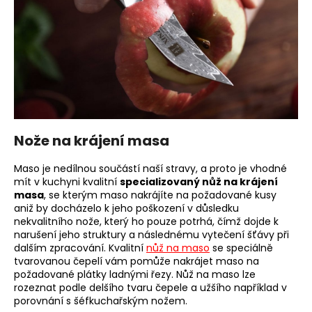
Nože na krájení masa
Maso je nedílnou součástí naší stravy, a proto je vhodné
mít v kuchyni kvalitní
specializovaný nůž na krájení
masa
, se kterým maso nakrájíte na požadované kusy
aniž by docházelo k jeho poškození v důsledku
nekvalitního nože, který ho pouze potrhá, čímž dojde k
narušení jeho struktury a následnému vytečení šťávy při
dalším zpracování. Kvalitní
nůž na maso
se speciálně
tvarovanou čepelí vám pomůže nakrájet maso na
požadované plátky ladnými řezy. Nůž na maso lze
rozeznat podle delšího tvaru čepele a užšího například v
porovnání s šéfkuchařským nožem.