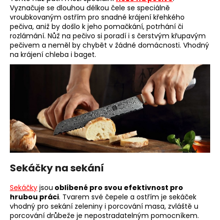
Vyznačuje se dlouhou délkou čele se speciálně
vroubkovaným ostřím pro snadné krájení křehkého
pečiva, aniž by došlo k jeho pomačkání, potrhání či
rozlámání. Nůž na pečivo si poradí i s čerstvým křupavým
pečivem a neměl by chybět v žádné domácnosti. Vhodný
na krájení chleba i baget.
Sekáčky na sekání
Sekáčky
jsou
oblíbené pro svou efektivnost pro
hrubou práci
. Tvarem své čepele a ostřím je sekáček
vhodný pro sekání zeleniny i porcování masa, zvláště u
porcování drůbeže je nepostradatelným pomocníkem.