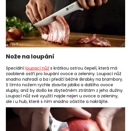
Nože na loupání
Speciální
loupací nůž
s krátkou ostrou čepelí, která má
zaoblené ostří pro loupání ovoce a zeleniny. Loupací nůž
snadno nahradí a ba i předčí běžné škrabky na brambory.
S tímto nožem rychle zbavíte jablka a dalšího ovoce
slupky, aniž by došlo ke zbytečném ztrátám z jeho dužiny.
Loupací nůž své využití najde nejen u ovoce a zeleniny,
ale i u hub, které s ním snadno očistíte a nakrájíte.