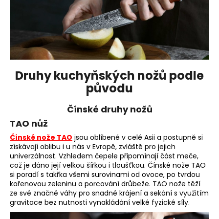
Druhy kuchyňských nožů podle
původu
Čínské druhy nožů
TAO nůž
Čínské nože TAO
jsou oblíbené v celé Asii a postupně si
získávají oblibu i u nás v Evropě, zvláště pro jejich
univerzálnost. Vzhledem čepele připomínají část meče,
což je dáno její velkou šířkou i tloušťkou. Čínské nože TAO
si poradí s takřka všemi surovinami od ovoce, po tvrdou
kořenovou zeleninu a porcování drůbeže. TAO nože těží
ze své značné váhy pro snadné krájení a sekání s využitím
gravitace bez nutnosti vynakládání velké fyzické síly.