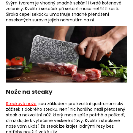
Svým tvarem je vhodný snadné sekání i tvrdé kořenové
zeleniny. Kvalitní sekáček při sekání masa netříští kosti.
Široká čepel sekáčku umožňuje snadné přenášení
nasekaných surovin jejich nahrnutím na ni.
Nože na steaky
Steakové nože
jsou základem pro kvalitní gastronomický
zážitek z dobrého steaku. Není nic horšího nežli přetažený
steak a nekvalitní nůž, který maso spíše potrhá a poškodí,
čímž dojde k vytečené veškeré šťávy. Kvalitní steakové
nože vám ukáží, že steak lze krájet ladnými řezy bez
potřeby použití velké síly.