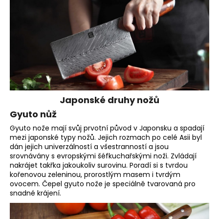
Japonské druhy nožů
Gyuto nůž
Gyuto nože mají svůj prvotní původ v Japonsku a spadají
mezi japonské typy nožů. Jejich rozmach po celé Asii byl
dán jejich univerzálností a všestranností a jsou
srovnávány s evropskými šéfkuchařskými noži. Zvládají
nakrájet takřka jakoukoliv surovinu. Poradí si s tvrdou
kořenovou zeleninou, prorostlým masem i tvrdým
ovocem. Čepel gyuto nože je speciálně tvarovaná pro
snadné krájení.