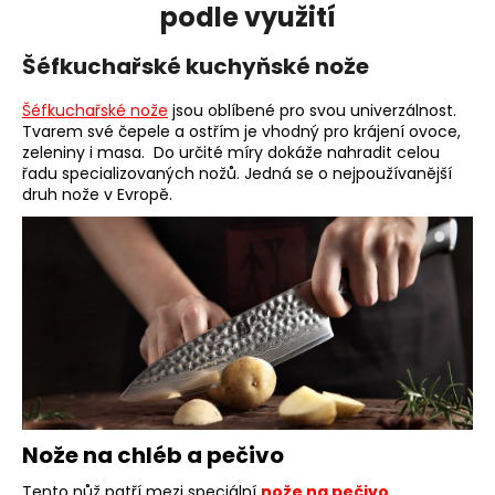
č
podle využití
u
j
Šéfkuchařské kuchyňské nože
e
m
Šéfkuchařské nože
jsou oblíbené pro svou univerzálnost.
e
Tvarem své čepele a ostřím je vhodný pro krájení ovoce,
zeleniny i masa. Do určité míry dokáže nahradit celou
řadu specializovaných nožů. Jedná se o nejpoužívanější
druh nože v Evropě.
Nože na chléb a pečivo
Tento nůž patří mezi speciální
nože na pečivo
.