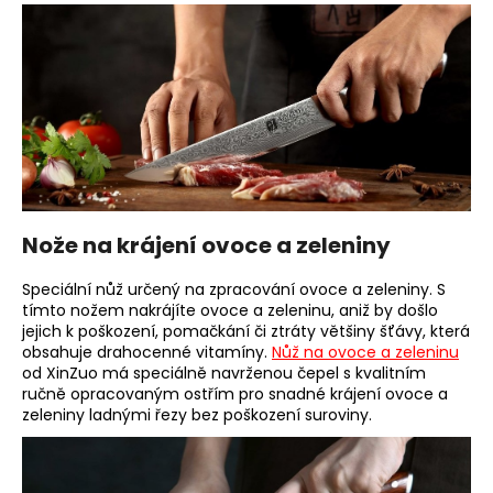
Nože na krájení ovoce a zeleniny
Speciální nůž určený na zpracování ovoce a zeleniny. S
tímto nožem nakrájíte ovoce a zeleninu, aniž by došlo
jejich k poškození, pomačkání či ztráty většiny šťávy, která
obsahuje drahocenné vitamíny.
Nůž na ovoce a zeleninu
od XinZuo má speciálně navrženou čepel s kvalitním
ručně opracovaným ostřím pro snadné krájení ovoce a
zeleniny ladnými řezy bez poškození suroviny.