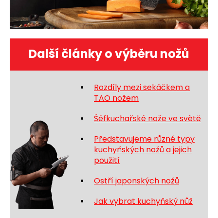
Další články o výběru nožů
Rozdíly mezi sekáčkem a
TAO nožem
Šéfkuchařské nože ve světě
Představujeme různé typy
kuchyňských nožů a jejich
použití
Ostří japonských nožů
Jak vybrat kuchyňský nůž