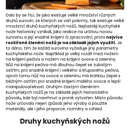
a
j
Dalo by se říci, že jako existuje velké množství různých
druhů surovin, ze kterých se vaří pokrmy, tak existuje velké
í
množství druhů kuchyňských nožů. Nejčastěji kuchyňské
t
nože historicky vznikali, jako reakce na určitou novou
?
surovinu a její snadné krájení či zpracování, proto
nejvíce
rozšířené členění nožů je na základě jejich využití
. Je
to dáno, tím že každá surovina vyžaduje jiný parametry
kuchyňského nože. Například je velký rozdíl mezi nožem
na krájení pečiva a nožem na krájení ovoce a zeleniny.
Nůž na krájení pečiva má dlouhou čepel se zubatým
HLEDAT
ostřím, pro snadné krájení i velkého a křupavého pečiva,
oproti tomu nůž na ovoce a zeleninu má krátkou čepel s
běžným ostřím pro snadné krájení malého ovoce a lepší
manipulovatelnost. Druhým častým členěním
D
kuchyňských nožů je na základě jejich historického
původu, kde byl navrhnut a prvně vytvořen. Místo původu
o
nože určovalo nejen způsob jeho výroby a použité
p
materiály, ale i jeho proporce, rozměry a vzhled.
o
r
Druhy kuchyňských nožů
u