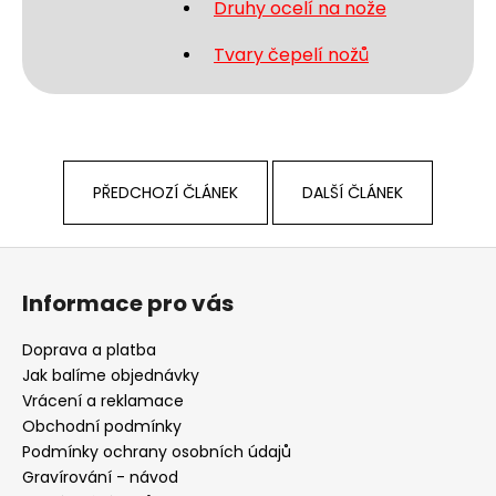
Druhy ocelí na nože
Tvary čepelí nožů
PŘEDCHOZÍ ČLÁNEK
DALŠÍ ČLÁNEK
Z
á
Informace pro vás
p
a
Doprava a platba
t
Jak balíme objednávky
í
Vrácení a reklamace
Obchodní podmínky
Podmínky ochrany osobních údajů
Gravírování - návod