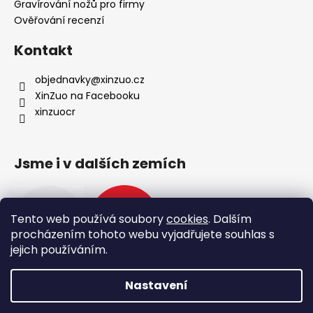
Gravírování nožů pro firmy
Ověřování recenzí
Kontakt
objednavky
@
xinzuo.cz
XinZuo na Facebooku
xinzuocr
Jsme i v dalších zemích
Tento web používá soubory
cookies
. Dalším
procházením tohoto webu vyjadřujete souhlas s
jejich používáním.
Nastavení
Vytvořil Shoptet
🔥 Nové produkty 🔥