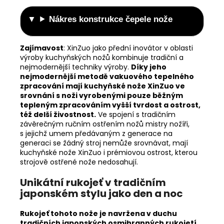
Nákres konstrukce čepele nože
Zajímavost
:
XinZuo jako přední inovátor v oblasti
výroby kuchyňských nožů kombinuje tradiční a
nejmodernější techniky výroby.
Díky jeho
nejmodernější metodě vakuového tepelného
zpracování mají kuchyňské nože XinZuo ve
srovnání s noži vyrobenými pouze běžným
tepleným zpracováním vyšší tvrdost a ostrost,
též delší živostnost.
Ve spojení s tradičním
závěrečným ručním ostřením nožů mistry nožíři,
s jejichž umem předávaným z generace na
generaci se žádný stroj nemůže srovnávat, mají
kuchyňské nože XinZuo i prémiovou ostrost, kterou
strojově ostřené nože nedosahují.
Unikátní rukojeť v tradičním
japonském stylu jako den a noc