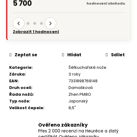
★★★★★
VÍCE NEŽ
5 700
hodnocení obchodu
‹
›
Zobrazit hodnocení obchodu
Zeptat se
Hlídat
Sdílet
Kategorie
:
Šéfkuchařské nože
Záruka
:
3 roky
EAN
:
7331898769148
Druh oceli
:
Damašková
Řada nožů
:
Zhen PM8O
Typ nože
:
Japonský
Velikost čepele
:
8,5"
Ověřeno zákazníky