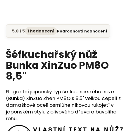
a
j
í
t
5,0 / 5
1 hodnocení
Podrobnosti hodnocení
Průměrné
?
hodnocení
produktu
je
Šéfkuchařský nůž
5,0
z
Bunka XinZuo PM8O
5
HLEDAT
8,5"
hvězdiček.
Elegantní japonský typ šéfkuchařského nože
D
(Bunka) XinZuo Zhen PM8O s 8,5" velkou čepelí z
o
damaškové oceli osmiúhelníkovou rukojetí v
p
japonském stylu z olivového dřeva a buvolího
o
rohu.
r
u