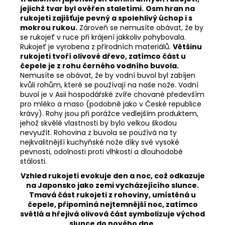
Rukojeť tohoto nože je navržena v duchu
tradičních japonských osmihranných rukojetí,
jejichž tvar byl ověřen staletími.
Osm hran na
rukojeti zajišťuje pevný a spolehlivý úchop i s
mokrou rukou.
Zároveň se nemusíte obávat, že by
se rukojeť v ruce při krájení jakkoliv pohybovala.
Rukojeť je vyrobena z přírodních materiálů.
Většinu
rukojeti tvoří olivové dřevo, zatímco část u
čepele je z rohu černého vodního buvola.
Nemusíte se obávat, že by vodní buvol byl zabíjen
kvůli rohům, které se používají na naše nože. Vodní
buvol je v Asii hospodářské zvíře chované především
pro mléko a maso (podobně jako v České republice
krávy). Rohy jsou při porážce vedlejším produktem,
jehož skvělé vlastnosti by bylo velkou škodou
nevyužít. Rohovina z buvola se používá na ty
nejkvalitnější kuchyňské nože díky své vysoké
pevnosti, odolnosti proti vlhkosti a dlouhodobé
stálosti.
Vzhled rukojeti evokuje den a noc, což odkazuje
na Japonsko jako zemi vycházejícího slunce.
Tmavá část rukojeti z rohoviny, umístěná u
čepele, připomíná nejtemnější noc, zatímco