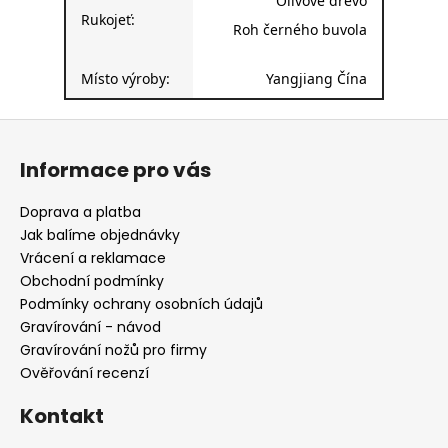
Olivové dřevo
Rukojeť:
Roh černého buvola
Místo výroby:
Yangjiang Čína
Z
á
Informace pro vás
p
a
Doprava a platba
t
Jak balíme objednávky
í
Vrácení a reklamace
Obchodní podmínky
Podmínky ochrany osobních údajů
Gravírování - návod
Gravírování nožů pro firmy
Ověřování recenzí
Kontakt