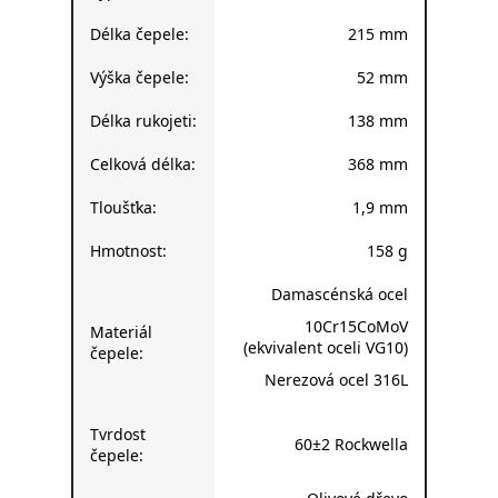
Typ nože:
Bunka nůž
Délka čepele:
215 mm
Výška čepele:
52 mm
Délka rukojeti:
138 mm
Celková délka:
368 mm
Tloušťka:
1,9 mm
Hmotnost:
158 g
Damascénská ocel
10Cr15CoMoV
Materiál
(ekvivalent oceli VG10)
čepele:
Nerezová ocel 316L
Tvrdost
60±2 Rockwella
čepele: