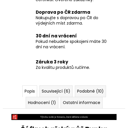
Přes 2 000 recenzí na Heuréce a zlatý
certifikát Ověřeno zákazníky.
Doprava po ČR zdarma
Nakupujte s dopravou po ČR do
výdejních míst zdarma.
30 dní na vrácení
Pokud nebudete spokojeni máte 30
dní na vrácení.
Záruka 3 roky
Za kvalitu produktů ručíme.
Popis
Související (6)
Podobné (10)
Hodnocení (1)
Ostatní informace