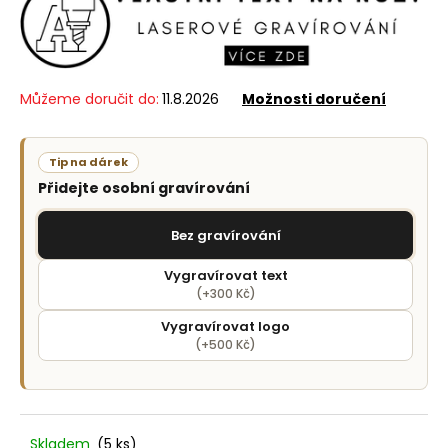
č
u
j
e
m
Můžeme doručit do:
11.8.2026
Možnosti doručení
e
Tip na dárek
Přidejte osobní gravírování
Bez gravírování
Vygravírovat text
(+300 Kč)
Vygravírovat logo
(+500 Kč)
Skladem
(5 ks)