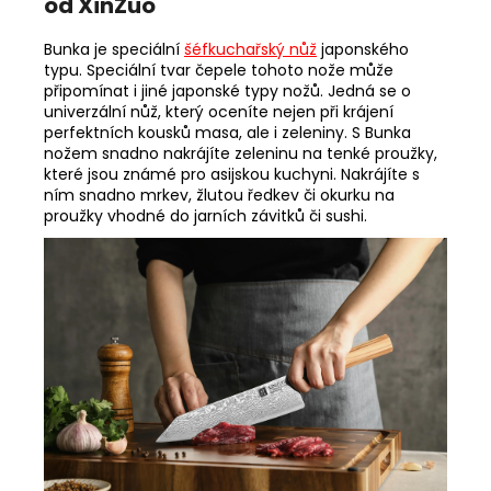
Speciální šéfkuchařský nůž Bunka
od XinZuo
Bunka je speciální
šéfkuchařský nůž
japonského
typu. Speciální tvar čepele tohoto nože může
připomínat i jiné japonské typy nožů. Jedná se o
univerzální nůž, který oceníte nejen při krájení
perfektních kousků masa, ale i zeleniny. S Bunka
nožem snadno nakrájíte zeleninu na tenké proužky,
které jsou známé pro asijskou kuchyni. Nakrájíte s
ním snadno mrkev, žlutou ředkev či okurku na
proužky vhodné do jarních závitků či sushi.