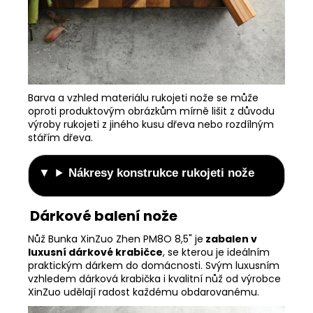
Barva a vzhled materiálu rukojeti nože se může
oproti produktovým obrázkům mírně lišit z důvodu
výroby rukojeti z jiného kusu dřeva nebo rozdílným
stářím dřeva.
Nákresy konstrukce rukojeti nože
Dárkové balení nože
Nůž Bunka XinZuo Zhen PM8O 8,5" je
zabalen v
luxusní dárkové krabičce
, se kterou je ideálním
praktickým dárkem do domácnosti. Svým luxusním
vzhledem dárková krabička i kvalitní nůž od výrobce
XinZuo udělají radost každému obdarovanému.