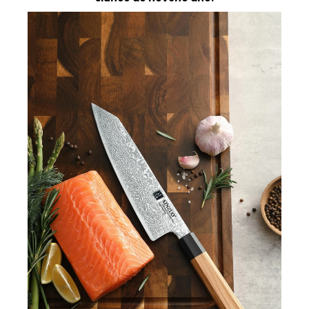
světlá a hřejivá olivová část symbolizuje východ
slunce do nového dne.