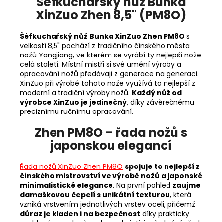
Šéfkuchařský nůž Bunka
XinZuo Zhen 8,5" (PM8O)
Šéfkuchařský nůž Bunka XinZuo Zhen PM8O
s
velkostí
8,5" pochází z tradičního čínského města
nožů
Yangjiang, ve kterém se vyrábí ty nejlepší nože
celá staletí. Místní mistři si své umění výroby a
opracování nožů předávají z generace na generaci.
XinZuo při výrobě tohoto nože využívá to nejlepší z
moderní a tradiční výroby nožů.
Každý nůž od
výrobce XinZuo je jedinečný
, díky závěrečnému
preciznímu ručnímu opracování.
Zhen PM8O – řada nožů s
japonskou elegancí
Řada nožů XinZuo Zhen PM8O
spojuje to nejlepší z
čínského mistrovství ve výrobě nožů a japonské
minimalistické elegance
. Na první pohled
zaujme
damaškovou čepelí s unikátní texturou
, která
vzniká vrstvením jednotlivých vrstev oceli, přičemž