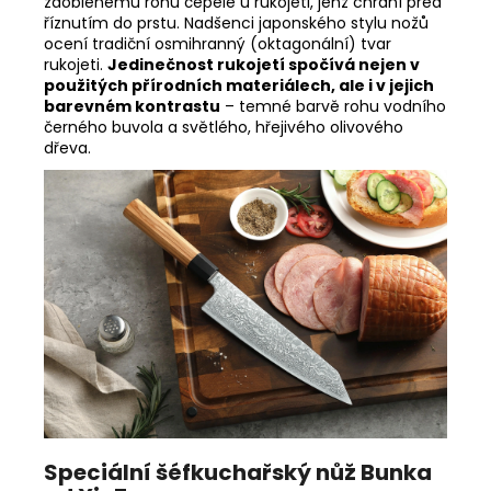
důraz je kladen i na bezpečnost
díky prakticky
zaoblenému rohu čepele u rukojeti, jenž chrání před
říznutím do prstu. Nadšenci japonského stylu nožů
ocení tradiční osmihranný (oktagonální) tvar
rukojeti.
Jedinečnost rukojetí spočívá nejen v
použitých přírodních materiálech, ale i v jejich
barevném kontrastu
– temné barvě rohu vodního
černého buvola a světlého, hřejivého olivového
dřeva.