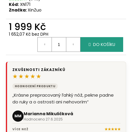
Kód:
XN171
Značka:
XinZuo
1 999 Kč
1 652,07 Kč bez DPH
Měrná
DO KOŠÍKU
cena:
ZKUŠENOSTI ZÁKAZNÍKŮ
★★★★★
HODNOCENÍ OBCHODU
„objednávka č.42610461 - magnetická lišta na
nože- jeden den objednána a druhy den
odpoledne k odebrání (Zásilkovna).…“
Karel Sima
KS
Hodnoceno 6.8.2026