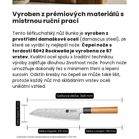
Vyroben z prémiových materiálů s
mistrnou ruční prací
Tento šéfkuchařský nůž Bunka je
vyroben z
prvotřídní damaškové oceli
(damascus steel), ze
které se vyrábí ty nejlepší nože.
Čepel nože s
tvrdostí 60±2 Rockwella je vyrobena ze 67
vrstev.
Kvalitní ocel spolu s tradiční technikou
výroby zajišťuje dlouhou životnost nože. Povrch nože
umožňuje dokonalý řez s minimem tření a lepení
surovin. Odstín kresby na čepeli se může také lišit,
protože každý nůž má skládáním vrstev oceli
unikátní vzhled.