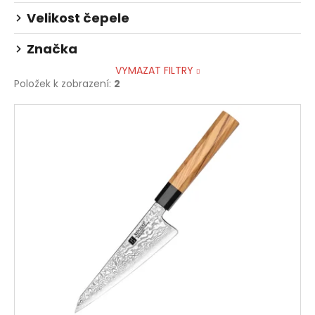
Velikost čepele
Značka
VYMAZAT FILTRY
Položek k zobrazení:
2
V
ý
p
i
s
p
r
o
d
u
k
t