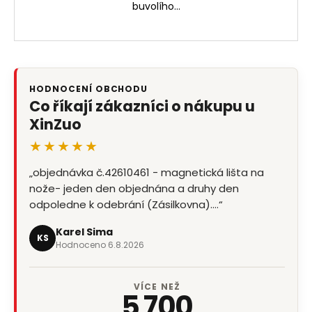
buvolího...
HODNOCENÍ OBCHODU
Co říkají zákazníci o nákupu u
XinZuo
★★★★★
„objednávka č.42610461 - magnetická lišta na
nože- jeden den objednána a druhy den
odpoledne k odebrání (Zásilkovna).…“
Karel Sima
KS
Hodnoceno 6.8.2026
VÍCE NEŽ
5 700