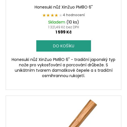
ů
Honesuki nůž XinZuo PM8O 6"
★★★★★
★★★★★
4 hodnocení
Skladem
(10 ks)
1 321,49 Kč bez DPH
1 599 Kč
DO KOŠÍKU
Honesuki nůž XinZuo PM8O 6" - tradiční japonský typ
nože pro vykosťování a porcování drůbeže. S
unikátním tvarem damaškové čepele a s tradiční
osmihrannou rukojetí.