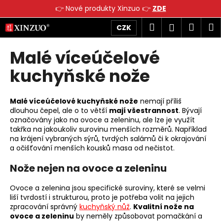
K
👉 Nové produkty Xinzuo 👉
ZDE
o
Přejít
Zpět
Zpět
Hledat
Náku
M
Přihlášen
CZK
š
na
obsah
í
košík
Malé víceúčelové
C
k
o
kuchyňské nože
p
o
Malé víceúčelové kuchyňské nože
nemají příliš
t
dlouhou čepel, ale o to větší
mají všestrannost
. Bývají
ř
označovány jako na ovoce a zeleninu, ale lze je využít
e
takřka na jakoukoliv surovinu menších rozměrů. Například
na krájení vybraných sýrů, tvrdých salámů či k okrajování
b
a očišťování menších kousků masa od nečistot.
u
Nože nejen na ovoce a zeleninu
j
e
Ovoce a zelenina jsou specifické suroviny, které se velmi
t
liší tvrdostí i strukturou, proto je potřeba volit na jejich
e
zpracování správný
kuchyňský nůž
.
Kvalitní nože na
ovoce a zeleninu
by neměly způsobovat pomačkání a
n