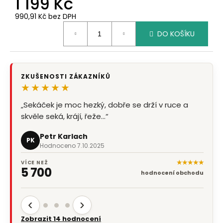
1 199 Kč
990,91 Kč bez DPH
Měrná
DO KOŠÍKU
cena:
ZKUŠENOSTI ZÁKAZNÍKŮ
★★★★★
„Sekáček je moc hezký, dobře se drží v ruce a
skvěle seká, krájí, řeže...“
Petr Karlach
PK
Hodnoceno 7.10.2025
★★★★★
VÍCE NEŽ
5 700
hodnocení obchodu
‹
›
Zobrazit 14 hodnocení