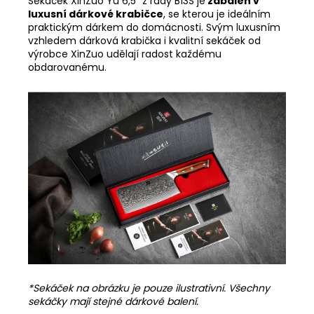
Sekáček XinZuo Yu 6,5" z řady B13S je
zabalen v
luxusní dárkové krabičce
, se kterou je ideálním
praktickým dárkem do domácnosti. Svým luxusním
vzhledem dárková krabička i kvalitní sekáček od
výrobce XinZuo udělají radost každému
obdarovanému.
*Sekáček na obrázku je pouze ilustrativní. Všechny
sekáčky mají stejné dárkové balení.