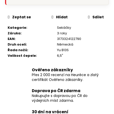
Zeptat se
Hlídat
Sdílet
Kategorie
:
Sekáčky
Záruka
:
3 roky
EAN
:
3173324122790
Druh oceli
:
Německá
Řada nožů
:
Yu B13S
Velikost čepele
:
6,5"
Ověřeno zákazníky
Přes 2 000 recenzí na Heuréce a zlatý
certifikát Ověřeno zákazníky.
Doprava po ČR zdarma
Nakupujte s dopravou po ČR do
výdejních míst zdarma.
30 dní na vrácení