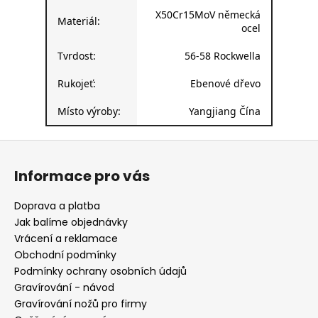
X50Cr15MoV německá
Materiál:
ocel
Tvrdost:
56-58 Rockwella
Rukojeť:
Ebenové dřevo
Místo výroby:
Yangjiang Čína
Z
á
Informace pro vás
p
a
Doprava a platba
t
Jak balíme objednávky
í
Vrácení a reklamace
Obchodní podmínky
Podmínky ochrany osobních údajů
Gravírování - návod
Gravírování nožů pro firmy