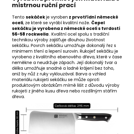
mistrnou ruční prací
Tento
sekáček
je vyroben
z prvotřídní německé
oceli
, ze které se vyrábí kvalitní nože.
Čepel
sekáčku je vyrobena z německé oceli s tvrdostí
56-58 rockwella
. Kvalitní ocel spolu s tradiční
technikou výroby zajišťuje dlouhou životnost
sekáčku. Povrch sekáčku umožňuje dokonalý řez s
minimem tření a lepení surovin. Rukojeť sekáčku je
vyrobena z kvalitního ebenového dřeva, které v čase
neměkne a neudržuje zápach. Její dokonalý tvar a
délka umožňuje snadné a ladné krájení bez toho,
aniž by nůž z ruky vyklouzával.
Barva a vzhled
materiálu rukojeti sekáčku se může oproti
produktovým obrázkům mírně lišit z důvodu výroby
rukojeti z jiného kusu dřeva nebo rozdílným stářím
dřeva.