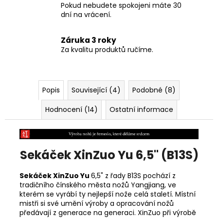
Pokud nebudete spokojeni máte 30
dní na vrácení.
Záruka 3 roky
Za kvalitu produktů ručíme.
Popis
Související (4)
Podobné (8)
Hodnocení (14)
Ostatní informace
Sekáček XinZuo Yu 6,5" (B13S)
Sekáček XinZuo Yu
6,5" z řady B13S pochází z
tradičního čínského města nožů
Yangjiang, ve
kterém se vyrábí ty nejlepší nože celá staletí. Místní
mistři si své umění výroby a opracování nožů
předávají z generace na generaci. XinZuo při výrobě