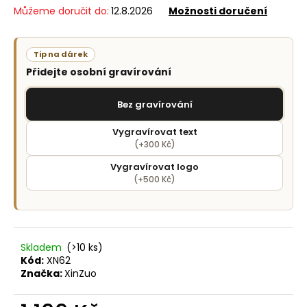
č
Můžeme doručit do:
12.8.2026
Možnosti doručení
u
j
e
Tip na dárek
m
Přidejte osobní gravírování
e
Bez gravírování
Vygravírovat text
(+300 Kč)
Vygravírovat logo
(+500 Kč)
Skladem
(>10 ks)
Kód:
XN62
Značka:
XinZuo