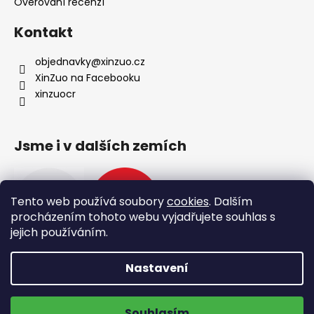
Ověřování recenzí
Kontakt
objednavky
@
xinzuo.cz
XinZuo na Facebooku
xinzuocr
Jsme i v dalších zemích
Tento web používá soubory
cookies
. Dalším
procházením tohoto webu vyjadřujete souhlas s
jejich používáním.
Nastavení
🔥 Nové produkty 🔥
Vytvořil Shoptet
Doprava zdarma na výdejní místa
Copyright 2026
XinZuo
. Všechna práva vyhrazena.
Souhlasím
Upravit nastavení cookies