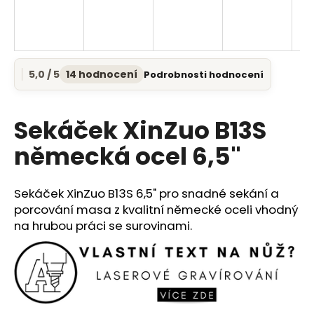
a
j
í
t
5,0 / 5
14 hodnocení
Podrobnosti hodnocení
Průměrné
?
hodnocení
produktu
je
Sekáček XinZuo B13S
5,0
z
německá ocel 6,5"
5
HLEDAT
hvězdiček.
Sekáček XinZuo B13S 6,5" pro snadné sekání a
porcování masa z kvalitní německé oceli vhodný
D
na hrubou práci se surovinami.
o
p
o
r
u