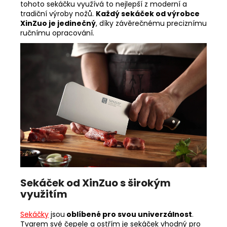
tohoto sekáčku využívá to nejlepší z moderní a
tradiční výroby nožů.
Každý sekáček od výrobce
XinZuo je jedinečný
, díky závěrečnému preciznímu
ručnímu opracování.
Sekáček od XinZuo s širokým
využitím
Sekáčky
jsou
oblíbené pro svou univerzálnost
.
Tvarem své čepele a ostřím je sekáček vhodný pro