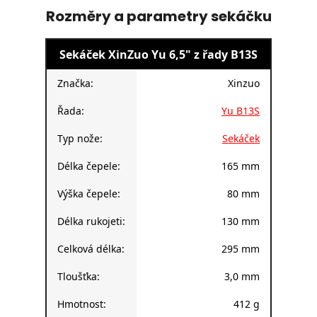
Rozměry a parametry sekáčku
Sekáček XinZuo Yu 6,5" z řady B13S
Značka:
Xinzuo
Řada:
Yu B13S
Typ nože:
Sekáček
Délka čepele:
165 mm
Výška čepele:
80 mm
Délka rukojeti:
130 mm
Celková délka:
295 mm
Tloušťka:
3,0 mm
Hmotnost:
412 g