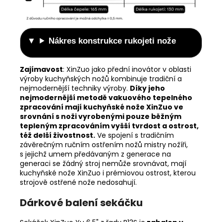
Nákres konstrukce rukojeti nože
Zajímavost
:
XinZuo jako přední inovátor v oblasti
výroby kuchyňských nožů kombinuje tradiční a
nejmodernější techniky výroby.
Díky jeho
nejmodernější metodě vakuového tepelného
zpracování mají kuchyňské nože XinZuo ve
srovnání s noži vyrobenými pouze běžným
tepleným zpracováním vyšší tvrdost a ostrost,
též delší živostnost.
Ve spojení s tradičním
závěrečným ručním ostřením nožů mistry nožíři,
s jejichž umem předávaným z generace na
generaci se žádný stroj nemůže srovnávat, mají
kuchyňské nože XinZuo i prémiovou ostrost, kterou
strojově ostřené nože nedosahují.
Dárkové balení sekáčku