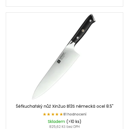
Šéfkuchařský nůž XinZuo B13S německá ocel 8.5"
★★★★★
★★★★★
81 hodnocení
Skladem
(>10 ks)
825,62 Kč bez DPH