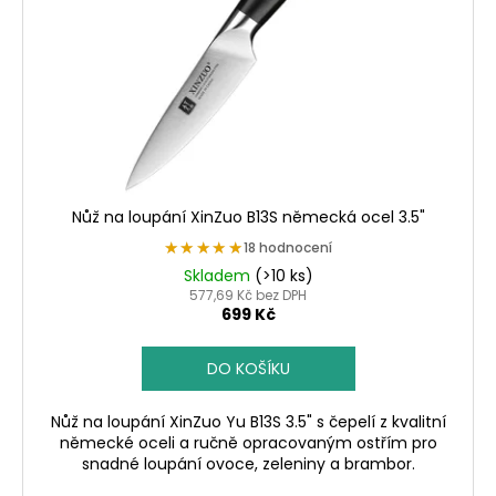
Nůž na loupání XinZuo B13S německá ocel 3.5"
★★★★★
★★★★★
18 hodnocení
Skladem
(>10 ks)
577,69 Kč bez DPH
699 Kč
DO KOŠÍKU
Nůž na loupání XinZuo Yu B13S 3.5" s čepelí z kvalitní
německé oceli a ručně opracovaným ostřím pro
snadné loupání ovoce, zeleniny a brambor.