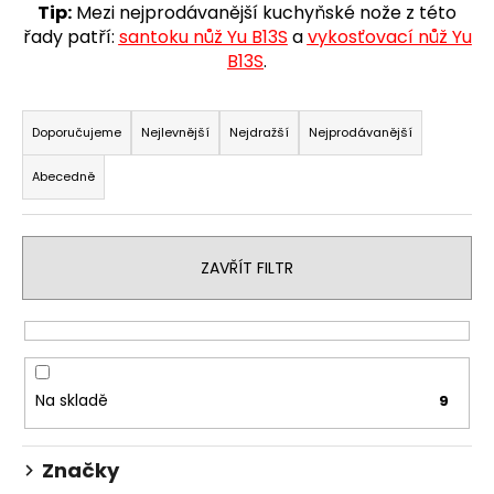
Tip:
Mezi nejprodávanější kuchyňské nože z této
a
řady patří:
santoku nůž Yu B13S
a
vykosťovací nůž Yu
j
B13S
.
í
Ř
t
a
Doporučujeme
Nejlevnější
Nejdražší
Nejprodávanější
?
z
Abecedně
e
n
í
HLEDAT
ZAVŘÍT FILTR
p
r
o
D
d
o
u
p
Na skladě
9
k
o
r
t
Značky
u
ů