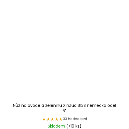
Nůž na ovoce a zeleninu XinZuo B13S německá ocel
5"
★★★★★
★★★★★
33 hodnocení
Skladem
(>10 ks)