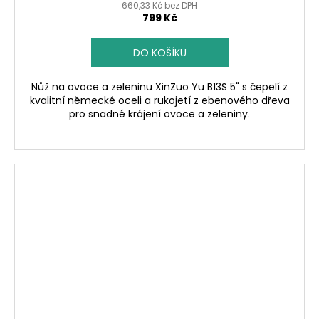
660,33 Kč bez DPH
799 Kč
DO KOŠÍKU
Nůž na ovoce a zeleninu XinZuo Yu B13S 5" s čepelí z
kvalitní německé oceli a rukojetí z ebenového dřeva
pro snadné krájení ovoce a zeleniny.