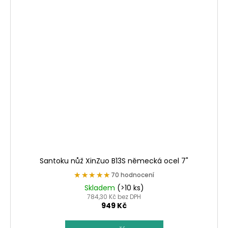
Santoku nůž XinZuo B13S německá ocel 7"
★★★★★
★★★★★
70 hodnocení
Skladem
(>10 ks)
784,30 Kč bez DPH
949 Kč