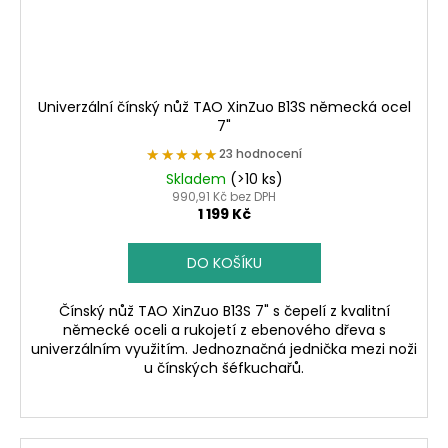
Univerzální čínský nůž TAO XinZuo B13S německá ocel
7"
★★★★★
★★★★★
23 hodnocení
Skladem
(>10 ks)
990,91 Kč bez DPH
1 199 Kč
DO KOŠÍKU
Čínský nůž TAO XinZuo B13S 7" s čepelí z kvalitní
německé oceli a rukojetí z ebenového dřeva s
univerzálním využitím. Jednoznačná jednička mezi noži
u čínských šéfkuchařů.