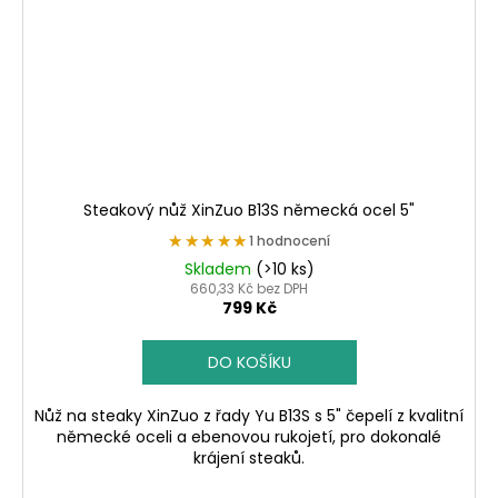
Steakový nůž XinZuo B13S německá ocel 5"
★★★★★
★★★★★
1 hodnocení
Skladem
(>10 ks)
660,33 Kč bez DPH
799 Kč
DO KOŠÍKU
Nůž na steaky XinZuo z řady Yu B13S s 5" čepelí z kvalitní
německé oceli a ebenovou rukojetí, pro dokonalé
krájení steaků.