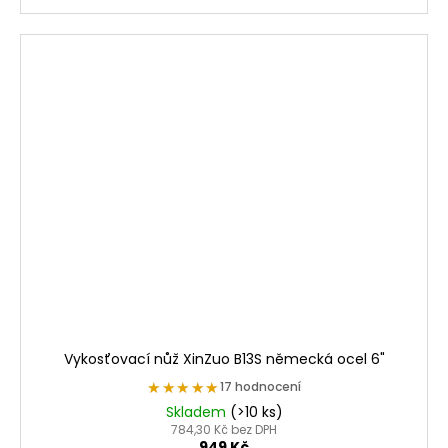
Vykosťovací nůž XinZuo B13S německá ocel 6"
★★★★★
★★★★★
17 hodnocení
Skladem
(>10 ks)
784,30 Kč bez DPH
949 Kč