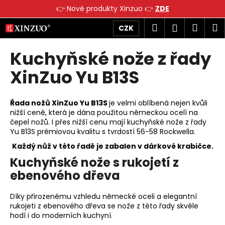
K
👉 Nové produkty Xinzuo 👉
ZDE
o
Přejít
Zpět
Zpět
Hledat
Náku
M
Přihlášen
CZK
š
na
obsah
í
košík
Kuchyňské nože z řady
C
k
o
XinZuo Yu B13S
p
o
Řada nožů XinZuo Yu B13S
je velmi oblíbená nejen kvůli
t
nižší ceně, která je dána použitou německou ocelí na
ř
čepel nožů. I přes nižší cenu mají kuchyňské nože z řady
e
Yu B13S prémiovou kvalitu s tvrdostí 56-58 Rockwella.
b
Každý nůž v této řadě je zabalen v dárkové krabičce.
u
Kuchyňské nože s rukojetí z
j
ebenového dřeva
e
t
Díky přirozenému vzhledu německé oceli a elegantní
rukojeti z ebenového dřeva se nože z této řady skvěle
e
hodí i do moderních kuchyní.
n