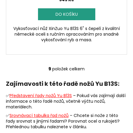
DO KOŠÍKU
Vykosťovací nůž XinZuo Yu B13S 6" s čepelí z kvalitní
německé oceli s ručním opracováním pro snadné
vykosťování ryb a masa.
9
položek celkem
O
v
Zajímavosti k této řadě nožů Yu B13S:
l
á
✅
Představení řady nožů Yu B13S
– Pokud vás zajímají další
d
informace o této řadě nožů, včetně výčtu nožů,
a
materiálech.
c
✅
Srovnávací tabulka řad nožů
– Chcete si nože z této
í
řady srovnat s jinými řadami? Porovnat ocel a rukojeti?
p
Přehlednou tabulku naleznete v článku.
r