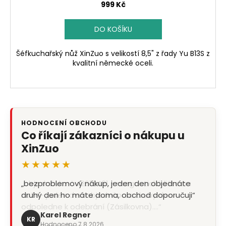
999 Kč
DO KOŠÍKU
Šéfkuchařský nůž XinZuo s velikostí 8,5" z řady Yu B13S z
kvalitní německé oceli.
HODNOCENÍ OBCHODU
Co říkají zákazníci o nákupu u
XinZuo
★★★★★
„objednávka č.42610461 - magnetická lišta na
nože- jeden den objednána a druhy den
odpoledne k odebrání (Zásilkovna).…“