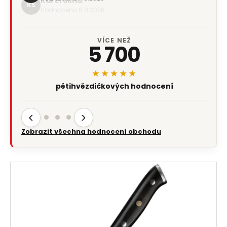
Karel Sima
KS
Hodnoceno 6.8.2026
VÍCE NEŽ
5 700
★★★★★
pětihvězdičkových hodnocení
‹
›
Zobrazit všechna hodnocení obchodu