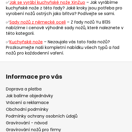
✅
Jak se vyrábí kuchyňské nože XinZuo
– Jak vyrábíme
v
kuchyňské nože z této řady? Jaké kroky jsou potřeba pro
k
vyrobení nožů ostrých jako břitva? Podívejte se sami.
y
✅
Sady nožů z německé oceli
– Z řady nožů Yu B13S
v
nabízíme i cenově výhodné sady nožů, které naleznete v
ý
této kategorii.
p
✅
Kuchyňské nože
– Nezaujala vás tato řada nožů?
i
Prozkoumejte naši kompletní nabídku všech typů a řad
s
nožů pro každodenní vaření.
u
Z
á
Informace pro vás
p
a
Doprava a platba
t
Jak balíme objednávky
í
Vrácení a reklamace
Obchodní podmínky
Podmínky ochrany osobních údajů
Gravírování - návod
Gravírování nožů pro firmy