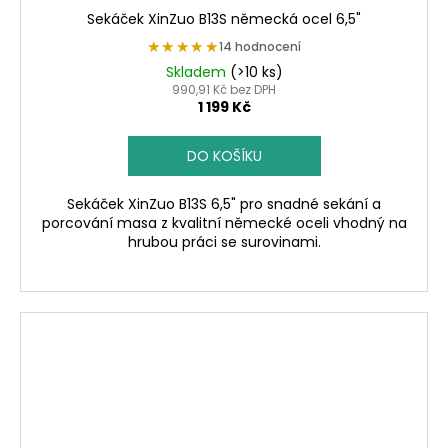
Sekáček XinZuo B13S německá ocel 6,5"
★★★★★
★★★★★
14 hodnocení
Skladem
(>10 ks)
990,91 Kč bez DPH
1 199 Kč
DO KOŠÍKU
Sekáček XinZuo B13S 6,5" pro snadné sekání a
porcování masa z kvalitní německé oceli vhodný na
hrubou práci se surovinami.