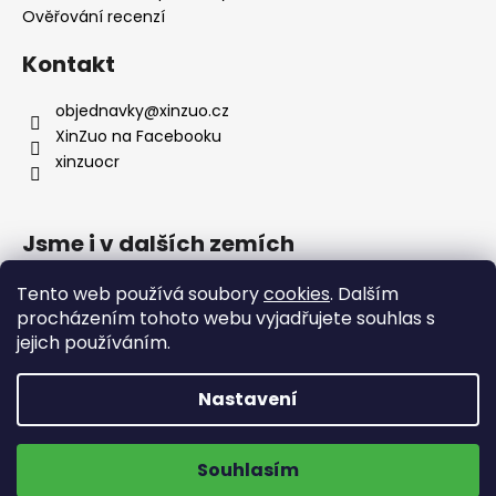
Ověřování recenzí
Kontakt
objednavky
@
xinzuo.cz
XinZuo na Facebooku
xinzuocr
Jsme i v dalších zemích
Tento web používá soubory
cookies
. Dalším
procházením tohoto webu vyjadřujete souhlas s
jejich používáním.
Nastavení
🔥 Nové produkty 🔥
Doprava zdarma na výdejní místa
Vytvořil Shoptet
Souhlasím
ZOBRAZIT NOVINKY
Copyright 2026
XinZuo
. Všechna práva vyhrazena.