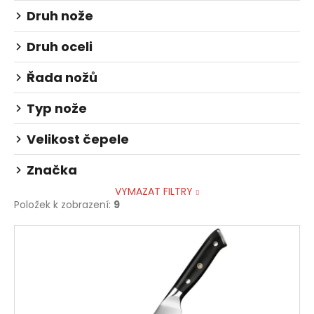
č
Druh nože
u
j
Druh oceli
e
m
Řada nožů
e
Typ nože
Velikost čepele
Značka
VYMAZAT FILTRY
Položek k zobrazení:
9
V
ý
p
i
s