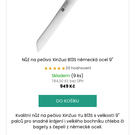
p
r
o
d
u
k
t
ů
Nůž na pečivo XinZuo B13S německá ocel 9"
★★★★★
★★★★★
20 hodnocení
Skladem
(9 ks)
784,30 Kč bez DPH
949 Kč
DO KOŠÍKU
Kvalitní nůž na pečivo XinZuo Yu B13S s velikostí 9"
palců pro snadné krájení i velkého bochníku chleba či
bagety s čepelí z německé oceli.