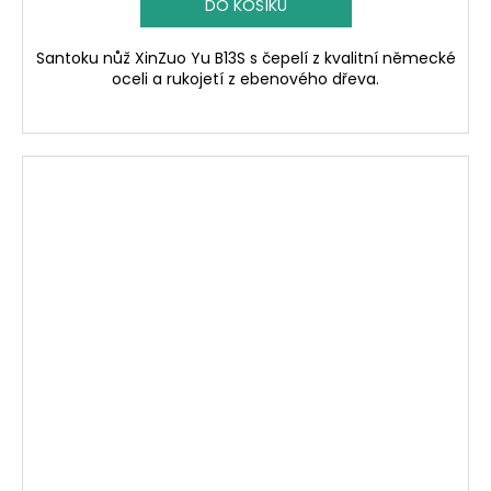
DO KOŠÍKU
Santoku nůž XinZuo Yu B13S s čepelí z kvalitní německé
oceli a rukojetí z ebenového dřeva.