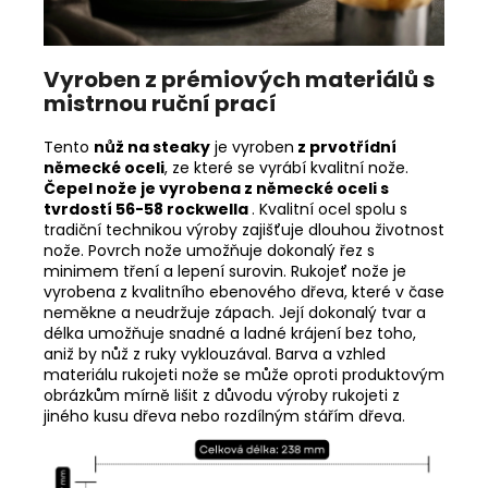
Vyroben z prémiových materiálů s
mistrnou ruční prací
Tento
nůž na steaky
je vyroben
z prvotřídní
německé oceli
, ze které se vyrábí kvalitní nože.
Čepel nože je vyrobena z německé oceli s
tvrdostí 56-58 rockwella
. Kvalitní ocel spolu s
tradiční technikou výroby zajišťuje dlouhou životnost
nože. Povrch nože umožňuje dokonalý řez s
minimem tření a lepení surovin. Rukojeť nože je
vyrobena z kvalitního ebenového dřeva, které v čase
neměkne a neudržuje zápach. Její dokonalý tvar a
délka umožňuje snadné a ladné krájení bez toho,
aniž by nůž z ruky vyklouzával.
Barva a vzhled
materiálu rukojeti nože se může oproti produktovým
obrázkům mírně lišit z důvodu výroby rukojeti z
jiného kusu dřeva nebo rozdílným stářím dřeva.