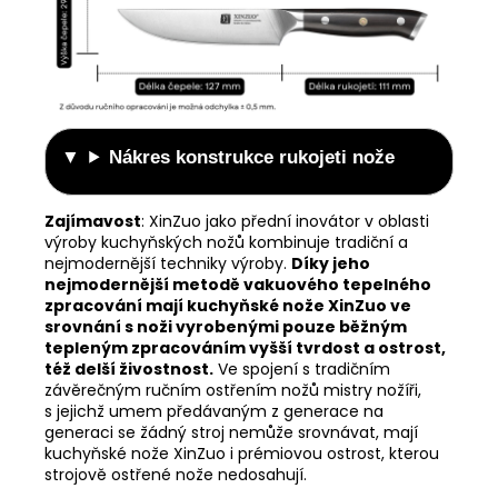
Nákres konstrukce rukojeti nože
Zajímavost
: XinZuo jako přední inovátor v oblasti
výroby kuchyňských nožů kombinuje tradiční a
nejmodernější techniky výroby.
Díky jeho
nejmodernější metodě vakuového tepelného
zpracování mají kuchyňské nože XinZuo ve
srovnání s noži vyrobenými pouze běžným
tepleným zpracováním vyšší tvrdost a ostrost,
též delší živostnost.
Ve spojení s tradičním
závěrečným ručním ostřením nožů mistry nožíři,
s jejichž umem předávaným z generace na
generaci se žádný stroj nemůže srovnávat, mají
kuchyňské nože XinZuo i prémiovou ostrost, kterou
strojově ostřené nože nedosahují.