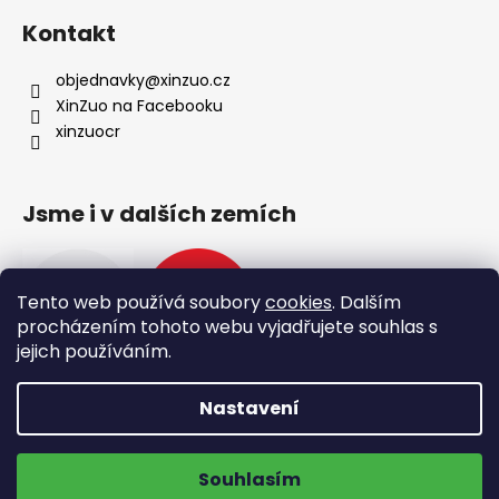
Kontakt
objednavky
@
xinzuo.cz
XinZuo na Facebooku
xinzuocr
Jsme i v dalších zemích
Tento web používá soubory
cookies
. Dalším
procházením tohoto webu vyjadřujete souhlas s
jejich používáním.
Nastavení
Vytvořil Shoptet
🔥 Nové produkty 🔥
Doprava zdarma na výdejní místa
Copyright 2026
XinZuo
. Všechna práva vyhrazena.
Souhlasím
Upravit nastavení cookies
ZOBRAZIT NOVINKY