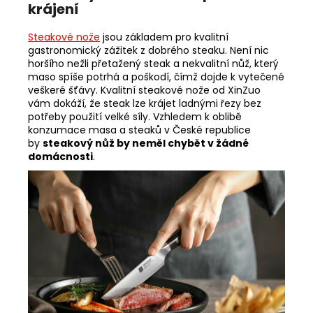
krájení
Steakové nože
jsou základem pro kvalitní
gastronomický zážitek z dobrého steaku. Není nic
horšího nežli přetažený steak a nekvalitní nůž, který
maso spíše potrhá a poškodí, čímž dojde k vytečené
veškeré šťávy. Kvalitní steakové nože od XinZuo
vám dokáží, že steak lze krájet ladnými řezy bez
potřeby použití velké síly. Vzhledem k oblibě
konzumace masa a steaků v České republice
by
steakový nůž by neměl chybět v žádné
domácnosti
.