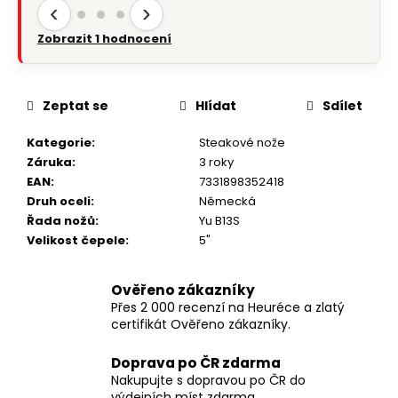
‹
›
Zobrazit 1 hodnocení
Zeptat se
Hlídat
Sdílet
Kategorie
:
Steakové nože
Záruka
:
3 roky
EAN
:
7331898352418
Druh oceli
:
Německá
Řada nožů
:
Yu B13S
Velikost čepele
:
5"
Ověřeno zákazníky
Přes 2 000 recenzí na Heuréce a zlatý
certifikát Ověřeno zákazníky.
Doprava po ČR zdarma
Nakupujte s dopravou po ČR do
výdejních míst zdarma.