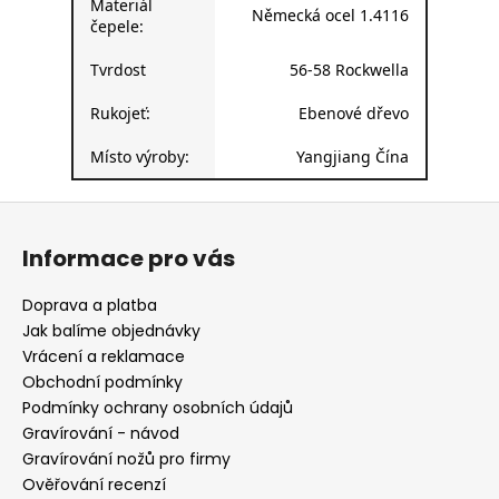
Materiál
Německá ocel 1.4116
čepele:
Tvrdost
56-58 Rockwella
Rukojeť:
Ebenové dřevo
Místo výroby:
Yangjiang Čína
Z
á
Informace pro vás
p
a
Doprava a platba
t
Jak balíme objednávky
í
Vrácení a reklamace
Obchodní podmínky
Podmínky ochrany osobních údajů
Gravírování - návod
Gravírování nožů pro firmy
Ověřování recenzí