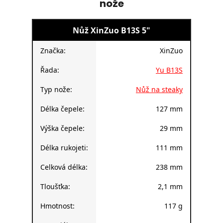
nože
Nůž XinZuo B13S 5"
Značka:
XinZuo
Řada:
Yu B13S
Typ nože:
Nůž na steaky
Délka čepele:
127 mm
Výška čepele:
29 mm
Délka rukojeti:
111 mm
Celková délka:
238 mm
Tloušťka:
2,1 mm
Hmotnost:
117 g