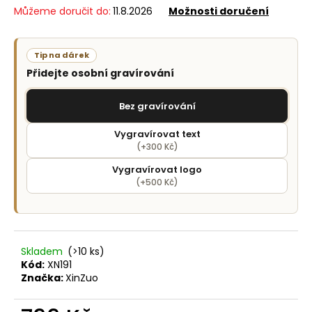
č
Můžeme doručit do:
11.8.2026
Možnosti doručení
u
j
e
Tip na dárek
m
Přidejte osobní gravírování
e
Bez gravírování
Vygravírovat text
(+300 Kč)
Vygravírovat logo
(+500 Kč)
Skladem
(>10 ks)
Kód:
XN191
Značka:
XinZuo