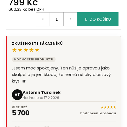
799 Kč
660,33 Kč bez DPH
Měrná
DO KOŠÍKU
cena:
ZKUŠENOSTI ZÁKAZNÍKŮ
★★★★★
HODNOCENÍ PRODUKTU
„Jsem moc spokojený. Ten nůž je opravdu jako
skalpel a je jen škoda, že nemá nějaký plastový
kryt. !!!“
Antonín Turčinek
AT
Hodnoceno 17.2.2026
★★★★★
VÍCE NEŽ
5 700
hodnocení obchodu