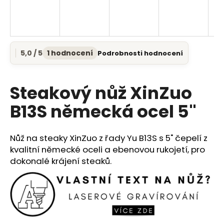
a
j
í
t
5,0 / 5
1 hodnocení
Podrobnosti hodnocení
Průměrné
?
hodnocení
produktu
je
Steakový nůž XinZuo
5,0
z
B13S německá ocel 5"
5
HLEDAT
hvězdiček.
Nůž na steaky XinZuo z řady Yu B13S s 5" čepelí z
kvalitní německé oceli a ebenovou rukojetí, pro
D
dokonalé krájení steaků.
o
p
o
r
u