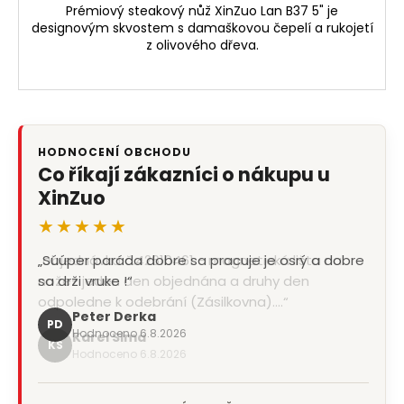
Prémiový steakový nůž XinZuo Lan B37 5" je
designovým skvostem s damaškovou čepelí a rukojetí
z olivového dřeva.
HODNOCENÍ OBCHODU
Co říkají zákazníci o nákupu u
XinZuo
★★★★★
„Súúper paráda dobre sa pracuje je osrý a dobre
sa drži vruke !“
Peter Derka
PD
Hodnoceno 6.8.2026