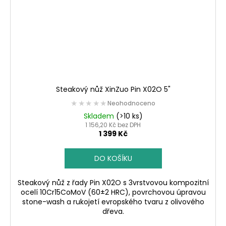
Steakový nůž XinZuo Pin X02O 5"
★★★★★
★★★★★
Neohodnoceno
Skladem
(>10 ks)
1 156,20 Kč bez DPH
1 399 Kč
DO KOŠÍKU
Steakový nůž z řady Pin X02O s 3vrstvovou kompozitní
ocelí 10Cr15CoMoV (60±2 HRC), povrchovou úpravou
stone-wash a rukojetí evropského tvaru z olivového
dřeva.