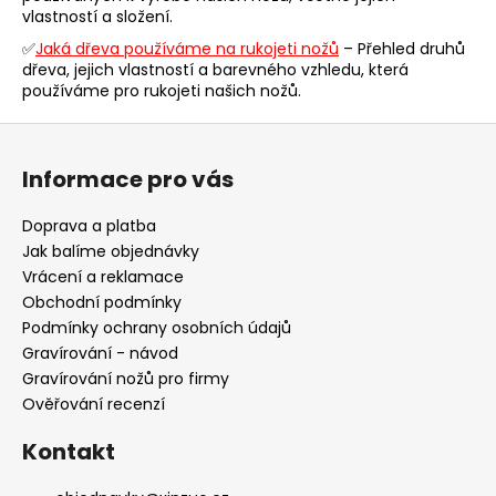
v
vlastností a složení.
k
y
✅
Jaká dřeva používáme na rukojeti nožů
– Přehled druhů
dřeva, jejich vlastností a barevného vzhledu, která
v
používáme pro rukojeti našich nožů.
ý
p
Z
i
á
s
Informace pro vás
p
u
a
Doprava a platba
t
Jak balíme objednávky
í
Vrácení a reklamace
Obchodní podmínky
Podmínky ochrany osobních údajů
Gravírování - návod
Gravírování nožů pro firmy
Ověřování recenzí
Kontakt