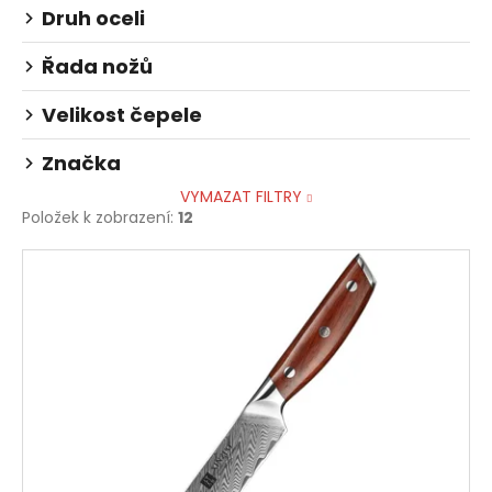
č
Druh oceli
u
j
Řada nožů
e
m
Velikost čepele
e
Značka
VYMAZAT FILTRY
Položek k zobrazení:
12
V
ý
p
i
s
p
r
o
d