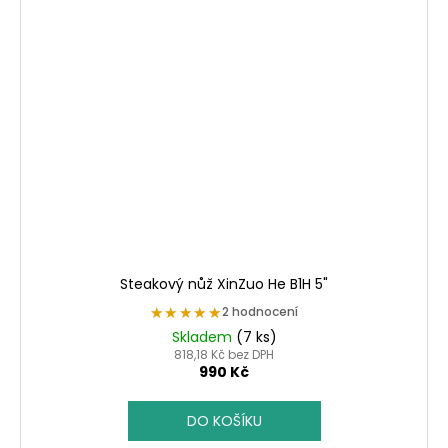
Steakový nůž XinZuo He B1H 5"
★★★★★
★★★★★
2 hodnocení
Skladem
(7 ks)
818,18 Kč bez DPH
990 Kč
DO KOŠÍKU