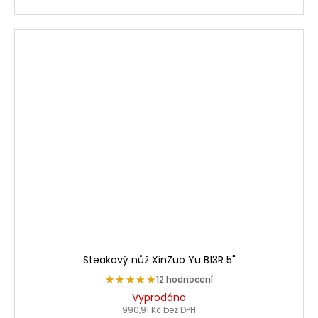
Steakový nůž XinZuo Yu B13R 5"
★★★★★
★★★★★
12 hodnocení
Vyprodáno
990,91 Kč bez DPH