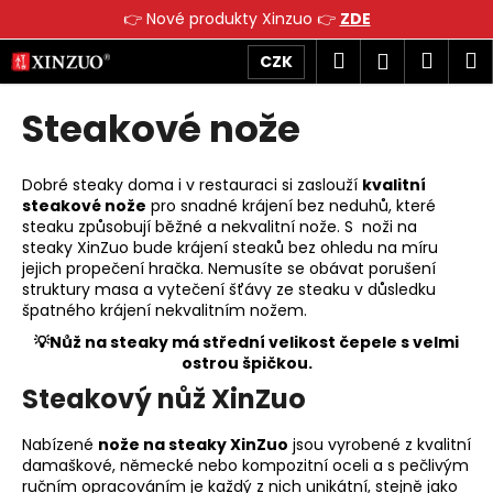
K
👉 Nové produkty Xinzuo 👉
ZDE
o
Přejít
Zpět
Zpět
Hledat
Náku
M
Přihlášen
CZK
š
na
obsah
í
košík
Steakové nože
C
k
o
p
Dobré steaky doma i v restauraci si zaslouží
kvalitní
o
steakové nože
pro snadné krájení bez neduhů, které
steaku způsobují běžné a nekvalitní nože. S noži na
t
steaky XinZuo bude krájení steaků bez ohledu na míru
ř
jejich propečení hračka. Nemusíte se obávat porušení
e
struktury masa a vytečení šťávy ze steaku v důsledku
špatného krájení nekvalitním nožem.
b
💡Nůž na steaky má střední velikost čepele s velmi
u
ostrou špičkou.
j
Steakový nůž XinZuo
e
t
Nabízené
nože na steaky XinZuo
jsou vyrobené z kvalitní
e
damaškové, německé nebo kompozitní oceli a s pečlivým
n
ručním opracováním je každý z nich unikátní, stejně jako