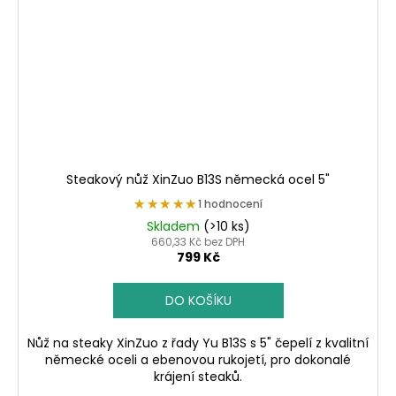
Steakový nůž XinZuo B13S německá ocel 5"
★★★★★
★★★★★
1 hodnocení
Skladem
(>10 ks)
660,33 Kč bez DPH
799 Kč
DO KOŠÍKU
Nůž na steaky XinZuo z řady Yu B13S s 5" čepelí z kvalitní
německé oceli a ebenovou rukojetí, pro dokonalé
krájení steaků.