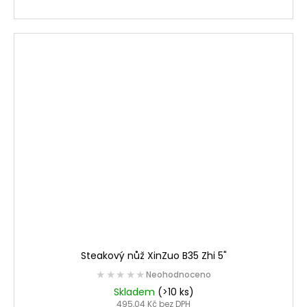
Steakový nůž XinZuo B35 Zhi 5"
★★★★★
★★★★★
Neohodnoceno
Skladem
(>10 ks)
495,04 Kč bez DPH