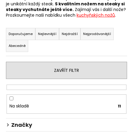
je unikátní každý steak.
S kvalitním nožem na steaky si
a
steaky vychutnáte ještě více.
Zajímají vás i další nože?
j
Prozkoumejte naši nabídku všech
kuchyňských nožů
.
í
Ř
t
a
Doporučujeme
Nejlevnější
Nejdražší
Nejprodávanější
?
z
Abecedně
e
n
í
HLEDAT
ZAVŘÍT FILTR
p
r
o
D
d
o
u
Na skladě
11
p
k
o
t
r
Značky
ů
u