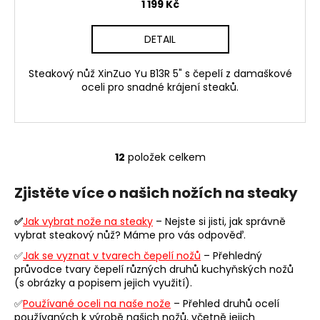
1 199 Kč
DETAIL
Steakový nůž XinZuo Yu B13R 5" s čepelí z damaškové
oceli pro snadné krájení steaků.
12
položek celkem
O
v
Zjistěte více o našich nožích na steaky
l
á
✅
Jak vybrat nože na steaky
– Nejste si jisti, jak správně
d
vybrat steakový nůž? Máme pro vás odpověď.
a
✅
Jak se vyznat v tvarech čepelí nožů
c
– Přehledný
průvodce tvary čepelí různých druhů kuchyňských nožů
í
(s obrázky a popisem jejich využití).
p
r
✅
Používané oceli na naše nože
– Přehled druhů ocelí
používaných k výrobě našich nožů, včetně jejich