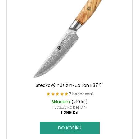
Steakový nůž XinZuo Lan B37 5"
★★★★★
★★★★★
7 hodnocení
Skladem
(>10 ks)
1 073,55 Kč bez DPH
1 299 Kč
DO KOŠÍKU