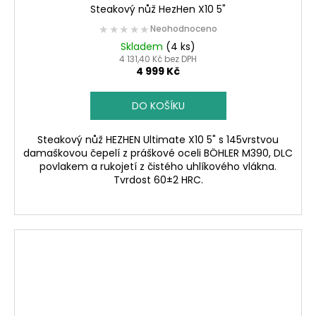
Steakový nůž HezHen X10 5"
★★★★★
★★★★★
Neohodnoceno
Skladem
(4 ks)
4 131,40 Kč bez DPH
4 999 Kč
DO KOŠÍKU
Steakový nůž HEZHEN Ultimate X10 5" s 145vrstvou
damaškovou čepelí z práškové oceli BÖHLER M390, DLC
povlakem a rukojetí z čistého uhlíkového vlákna.
Tvrdost 60±2 HRC.