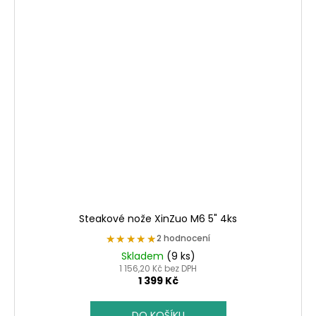
Steakové nože XinZuo M6 5" 4ks
★★★★★
★★★★★
2 hodnocení
Skladem
(9 ks)
1 156,20 Kč bez DPH
1 399 Kč
DO KOŠÍKU