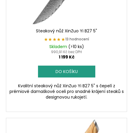
u
k
t
ů
Steakový nůž XinZuo Yi B27 5"
★★★★★
★★★★★
13 hodnocení
Skladem
(>10 ks)
990,91 Kč bez DPH
1 199 Kč
DO KOŠÍKU
Kvalitní steakový nůž XinZuo Yi B27 5" s čepelí z
prémiové damaškové oceli pro snadné krájení steaků s
designovou rukojetí.