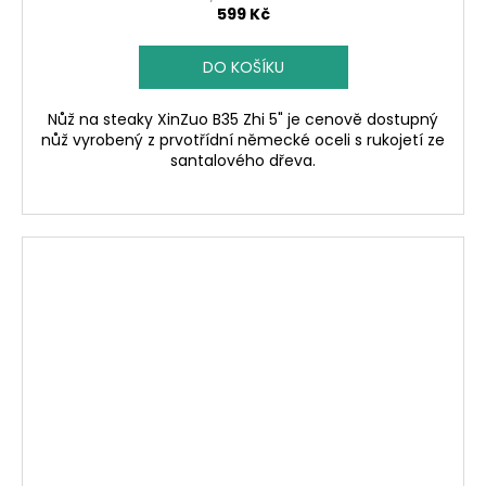
599 Kč
DO KOŠÍKU
Nůž na steaky XinZuo B35 Zhi 5" je cenově dostupný
nůž vyrobený z prvotřídní německé oceli s rukojetí ze
santalového dřeva.