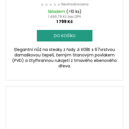
★★★★★
★★★★★
Neohodnoceno
Skladem
(>10 ks)
1 486,78 Kč bez DPH
1 799 Kč
DO KOŠÍKU
Elegantní nůž na steaky z řady Ji X08E s 67vrstvou
damaškovou čepelí, černým titanovým povlakem
(PVD) a čtyřhrannou rukojetí z tmavého ebenového
dřeva.