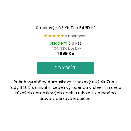
Steakový nůž XinZuo B46D 5"
★★★★★
★★★★★
6 hodnocení
Skladem
(10 ks)
1 404,13 Kč bez DPH
1 699 Kč
DO KOŠÍKU
Ručně vyráběný damaškový steakový nůž XinZuo z
řady B46D s unikátní čepelí vyrobenou vrstvením dvou
různých damaškových ocelí a rukojetí z pevného
dřeva v dárkové krabičce.