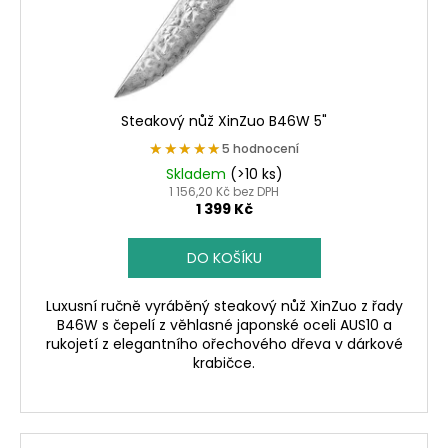
Steakový nůž XinZuo B46W 5"
★★★★★
★★★★★
5 hodnocení
Skladem
(>10 ks)
1 156,20 Kč bez DPH
1 399 Kč
DO KOŠÍKU
Luxusní ručně vyráběný steakový nůž XinZuo z řady
B46W s čepelí z věhlasné japonské oceli AUS10 a
rukojetí z elegantního ořechového dřeva v dárkové
krabičce.