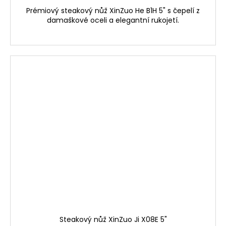
Prémiový steakový nůž XinZuo He B1H 5" s čepelí z
damaškové oceli a elegantní rukojetí.
Steakový nůž XinZuo Ji X08E 5"