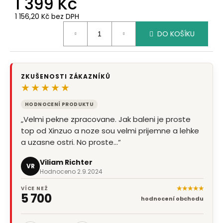
1 399 Kč
1 156,20 Kč bez DPH
Měrná
DO KOŠÍKU
cena:
ZKUŠENOSTI ZÁKAZNÍKŮ
★★★★★
HODNOCENÍ PRODUKTU
„Velmi pekne zpracovane. Jak baleni je proste
top od Xinzuo a noze sou velmi prijemne a lehke
a uzasne ostri. No proste…“
Viliam Richter
VR
Hodnoceno 2.9.2024
★★★★★
VÍCE NEŽ
5 700
hodnocení obchodu