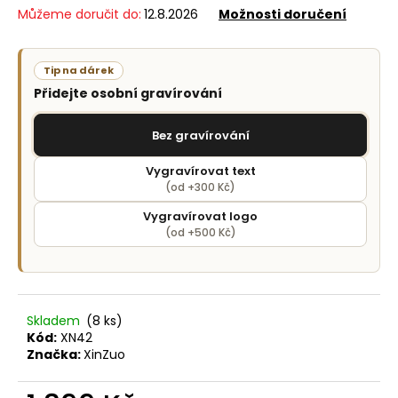
č
Můžeme doručit do:
12.8.2026
Možnosti doručení
u
j
e
Tip na dárek
m
Přidejte osobní gravírování
e
Bez gravírování
Vygravírovat text
(od +300 Kč)
Vygravírovat logo
(od +500 Kč)
Skladem
(8 ks)
Kód:
XN42
Značka:
XinZuo