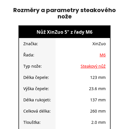
Rozměry a parametry steakového
nože
Nůž XinZuo 5" z řady M6
Značka:
XinZuo
Řada:
M6
Typ nože:
Steakový nůž
Délka čepele:
123 mm
Výška čepele:
23.6 mm
Délka rukojeti:
137 mm
Celková délka:
260 mm
Tloušťka:
2.0 mm