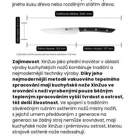
jiného kusu dřeva nebo rozdílným stářím dřeva.
Zajímavost
:
XinZuo jako přední inovátor v oblasti
výroby kuchyňských nožů kombinuje tradiční a
nejmodernější techniky výroby.
Díky jeho
nejmodernější metodě vakuového tepelného
zpracování mají kuchyňské nože XinZuo ve
srovnání s noži vyrobenými pouze běžným
tepleným zpracováním vyšší tvrdost a ostrost,
též delší živostnost.
Ve spojení s tradičním
závěrečným ručním ostřením nožů mistry nožíři,
s jejichž umem předávaným z generace na
generaci se žádný stroj nemůže srovnávat, mají
kuchyňské nože XinZuo i prémiovou ostrost, kterou
strojově ostřené nože nedosahují.