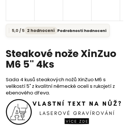
a
j
í
t
5,0 / 5
2 hodnocení
Podrobnosti hodnocení
Průměrné
?
hodnocení
produktu
je
Steakové nože XinZuo
5,0
z
M6 5" 4ks
5
HLEDAT
hvězdiček.
Sada 4 kusů steakových nožů XinZuo M6 s
velikostí 5" z kvalitní německé oceli s rukojetí z
D
ebenového dřeva.
o
p
o
r
u