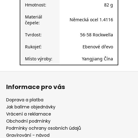
Hmotnost:
82 g
Materiál
Německá ocel 1.4116
čepele:
Tvrdost:
56-58 Rockwella
Rukojeť:
Ebenové dřevo
Místo výroby:
Yangjiang Čína
Z
á
Informace pro vás
p
a
Doprava a platba
t
Jak balíme objednávky
í
Vrácení a reklamace
Obchodní podmínky
Podmínky ochrany osobních údajů
Gravírování - návod