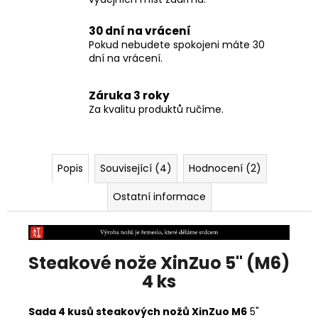
30 dní na vrácení
Pokud nebudete spokojeni máte 30
dní na vrácení.
Záruka 3 roky
Za kvalitu produktů ručíme.
Popis
Související (4)
Hodnocení (2)
Ostatní informace
Steakové nože XinZuo 5" (M6)
4 ks
Sada 4 kusů steakových nožů XinZuo M6
5"