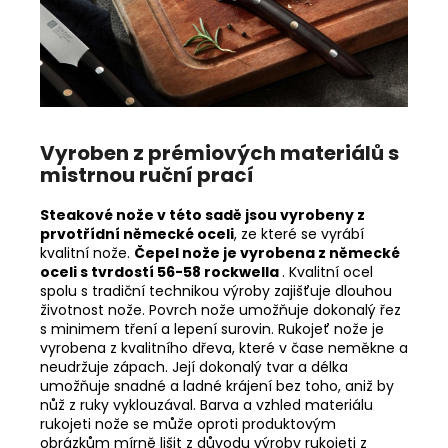
Vyroben z prémiových materiálů s
mistrnou ruční prací
Steakové nože v této sadě jsou vyrobeny
z
prvotřídní německé oceli
, ze které se vyrábí
kvalitní nože.
Čepel nože je vyrobena z německé
oceli s tvrdostí 56-58 rockwella
. Kvalitní ocel
spolu s tradiční technikou výroby zajišťuje dlouhou
životnost nože. Povrch nože umožňuje dokonalý řez
s minimem tření a lepení surovin. Rukojeť nože je
vyrobena z kvalitního dřeva, které v čase neměkne a
neudržuje zápach. Její dokonalý tvar a délka
umožňuje snadné a ladné krájení bez toho, aniž by
nůž z ruky vyklouzával.
Barva a vzhled materiálu
rukojeti nože se může oproti produktovým
obrázkům mírně lišit z důvodu výroby rukojeti z