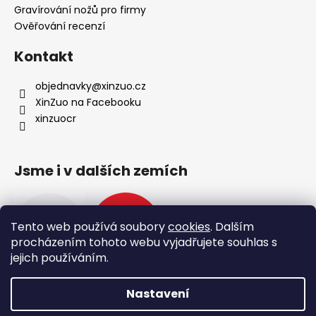
Gravírování nožů pro firmy
Ověřování recenzí
Kontakt
objednavky
@
xinzuo.cz
XinZuo na Facebooku
xinzuocr
Jsme i v dalších zemích
Tento web používá soubory
cookies
. Dalším
procházením tohoto webu vyjadřujete souhlas s
jejich používáním.
Nastavení
🔥 Nové produkty 🔥
Vytvořil Shoptet