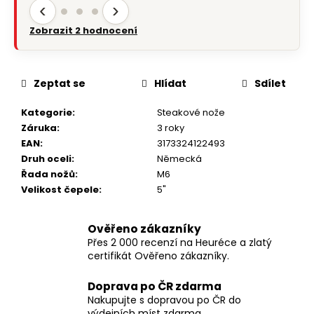
‹
›
Zobrazit 2 hodnocení
Zeptat se
Hlídat
Sdílet
Kategorie
:
Steakové nože
Záruka
:
3 roky
EAN
:
3173324122493
Druh oceli
:
Německá
Řada nožů
:
M6
Velikost čepele
:
5"
Ověřeno zákazníky
Přes 2 000 recenzí na Heuréce a zlatý
certifikát Ověřeno zákazníky.
Doprava po ČR zdarma
Nakupujte s dopravou po ČR do
výdejních míst zdarma.