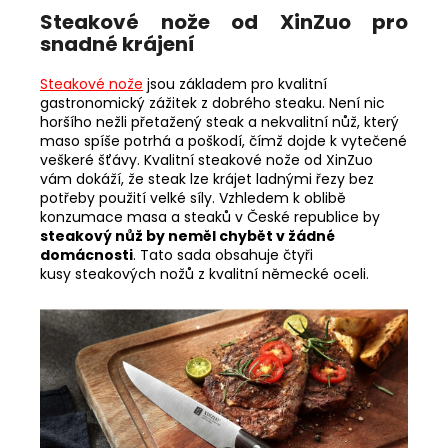
Steakové nože od XinZuo pro
snadné krájení
Steakové nože
jsou základem pro kvalitní
gastronomický zážitek z dobrého steaku. Není nic
horšího nežli přetažený steak a nekvalitní nůž, který
maso spíše potrhá a poškodí, čímž dojde k vytečené
veškeré šťávy. Kvalitní steakové nože od XinZuo
vám dokáží, že steak lze krájet ladnými řezy bez
potřeby použití velké síly. Vzhledem k oblibě
konzumace masa a steaků v České republice by
steakový nůž by neměl chybět v žádné
domácnosti
. Tato sada obsahuje čtyři
kusy steakových nožů z kvalitní německé oceli.