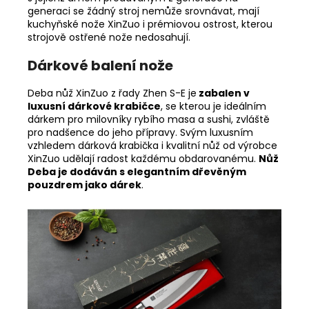
generaci se žádný stroj nemůže srovnávat, mají
kuchyňské nože XinZuo i prémiovou ostrost, kterou
strojově ostřené nože nedosahují.
Dárkové balení nože
Deba nůž XinZuo z řady Zhen S-E je
zabalen v
luxusní dárkové krabičce
, se kterou je ideálním
dárkem pro milovníky rybího masa a sushi, zvláště
pro nadšence do jeho přípravy. Svým luxusním
vzhledem dárková krabička i kvalitní nůž od výrobce
XinZuo udělají radost každému obdarovanému.
Nůž
Deba je dodáván s elegantním dřevěným
pouzdrem jako dárek
.