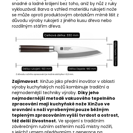
snadné a ladné krájení bez toho, aniž by nůž z ruky
vyklouzával.
Barva a vzhled materiálu rukojeti nože
se může oproti produktovým obrázkům mírně lišit z
důvodu výroby rukojeti z jiného kusu dřeva nebo
rozdílným stářím dřeva.
Zajímavost
: XinZuo jako přední inovátor v oblasti
výroby kuchyňských nožů kombinuje tradiční a
nejmodernější techniky výroby.
Díky jeho
nejmodernější metodě vakuového tepelného
zpracování mají kuchyňské nože XinZuo ve
srovnání s noži vyrobenými pouze běžným
tepleným zpracováním vyšší tvrdost a ostrost,
též delší živostnost.
Ve spojení s tradičním
závěrečným ručním ostřením nožů mistry nožíři,
s jejichž umem předávaným z generace na