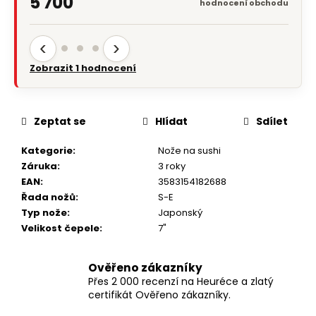
5 700
hodnocení obchodu
‹
›
Zobrazit 1 hodnocení
Zeptat se
Hlídat
Sdílet
Kategorie
:
Nože na sushi
Záruka
:
3 roky
EAN
:
3583154182688
Řada nožů
:
S-E
Typ nože
:
Japonský
Velikost čepele
:
7"
Ověřeno zákazníky
Přes 2 000 recenzí na Heuréce a zlatý
certifikát Ověřeno zákazníky.