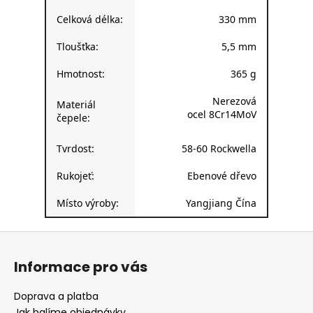
Celková délka:
330 mm
Tloušťka:
5,5 mm
Hmotnost:
365 g
Nerezová
Materiál
ocel 8Cr14MoV
čepele:
Tvrdost:
58-60 Rockwella
Rukojeť:
Ebenové dřevo
Místo výroby:
Yangjiang Čína
Z
á
Informace pro vás
p
a
Doprava a platba
t
Jak balíme objednávky