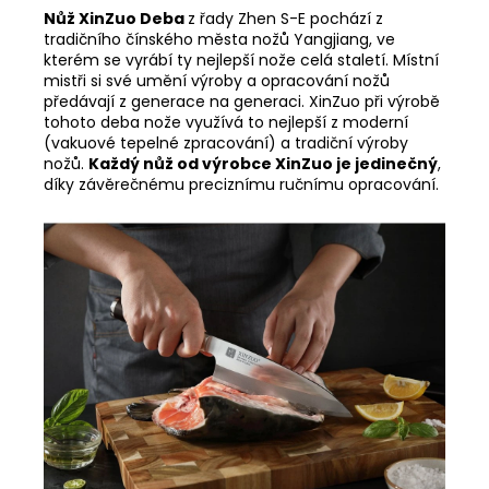
Nůž XinZuo Deba
z řady Zhen S-E pochází z
tradičního čínského města nožů
Yangjiang, ve
kterém se vyrábí ty nejlepší nože celá staletí. Místní
mistři si své umění výroby a opracování nožů
předávají z generace na generaci. XinZuo při výrobě
tohoto deba nože využívá to nejlepší z moderní
(vakuové tepelné zpracování) a tradiční výroby
nožů.
Každý nůž od výrobce XinZuo je jedinečný
,
díky závěrečnému preciznímu ručnímu opracování.