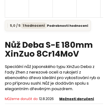
a
j
í
t
5,0 / 5
1 hodnocení
Podrobnosti hodnocení
Průměrné
?
hodnocení
produktu
je
Nůž Deba S-E 180mm
5,0
z
XinZuo 8Cr14MoV
5
HLEDAT
hvězdiček.
Speciální nůž japonského typu XinZuo Deba z
řady Zhen z nerezové oceli a rukojetí z
D
ebenového dřeva ideální pro vykosťování ryb a
o
pro přípravu sushi. Nůž je dodáván spolu s
p
elegantním dřevěným pouzdrem.
o
r
Můžeme doručit do:
12.8.2026
Možnosti doručení
u