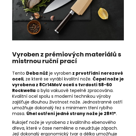
Vyroben z prémiových materiálů s
mistrnou ruční prací
Tento
Deba nůž
je vyroben
z prvotřídní nerezové
oceli
, ze které se vyrábí kvalitní nože.
Čepel nože je
vyrobena z 8Cr14MoV oceli s tvrdostí 58-60
Rockwella
a byla vakuově tepelně zpracována.
Kvalitní ocel spolu s moderní technikou výroby
zajišťuje dlouhou životnost nože. Jednostranné ostří
umožňuje dokonalý řez s minimem tření rybího
masa.
Úhel ostření jedné strany nože je 28±1°
.
Rukojeť nože je vyrobena z kvalitního ebenového
dřeva, které v čase neměkne a neudržuje zápach.
Její dokonalý ergonomický tvar a délka umožňuje