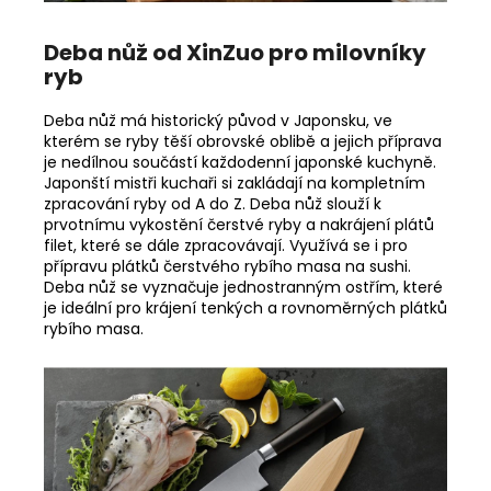
Deba nůž od XinZuo pro milovníky
ryb
Deba nůž má historický původ v Japonsku, ve
kterém se ryby těší obrovské oblibě a jejich příprava
je nedílnou součástí každodenní japonské kuchyně.
Japonští mistři kuchaři si zakládají na kompletním
zpracování ryby od A do Z. Deba nůž slouží k
prvotnímu vykostění čerstvé ryby a nakrájení plátů
filet, které se dále zpracovávají. Využívá se i pro
přípravu plátků čerstvého rybího masa na sushi.
Deba nůž se vyznačuje jednostranným ostřím, které
je ideální pro krájení tenkých a rovnoměrných plátků
rybího masa.