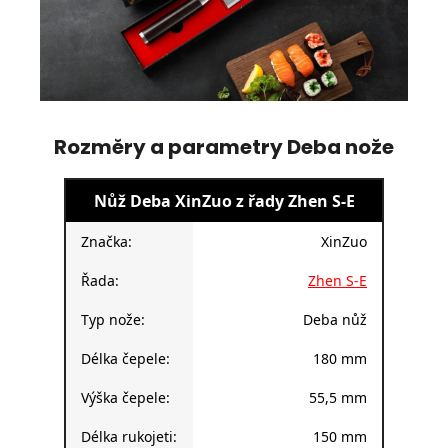
Rozměry a parametry Deba nože
Nůž Deba XinZuo z řady Zhen S-E
Značka:
XinZuo
Řada:
Zhen S-E
Typ nože:
Deba nůž
Délka čepele:
180 mm
Výška čepele:
55,5 mm
Délka rukojeti:
150 mm