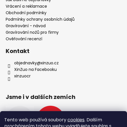
í
Vrácení a reklamace
Obchodní podmínky
Podmínky ochrany osobních údajů
Gravírování - návod
Gravírování nožů pro firmy
Ověřování recenzí
Kontakt
objednavky
@
xinzuo.cz
XinZuo na Facebooku
xinzuocr
Jsme i v dalších zemích
Tento web používá soubory
cookies
. Dalším
procházením tohoto webu vyjadřujete souhlas s