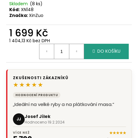
č
Skladem
(8 ks)
u
Kód:
XN148
j
Značka:
XinZuo
e
m
1 699 Kč
e
1 404,13 Kč bez DPH
Měrná
DO KOŠÍKU
cena:
ZKUŠENOSTI ZÁKAZNÍKŮ
★★★★★
HODNOCENÍ PRODUKTU
„Ideální na velké ryby a na plátkování masa.“
Josef Jílek
JJ
Hodnoceno 19.2.2024
★★★★★
VÍCE NEŽ