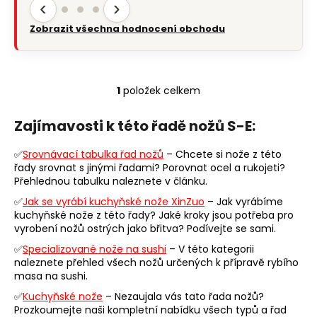
‹
›
Zobrazit všechna hodnocení obchodu
1
položek celkem
O
v
Zajímavosti k této řadě nožů S-E:
l
á
✅
Srovnávací tabulka řad nožů
– Chcete si nože z této
d
řady srovnat s jinými řadami? Porovnat ocel a rukojeti?
a
Přehlednou tabulku naleznete v článku.
c
✅
Jak se vyrábí kuchyňské nože XinZuo
– Jak vyrábíme
í
kuchyňské nože z této řady? Jaké kroky jsou potřeba pro
p
vyrobení nožů ostrých jako břitva? Podívejte se sami.
r
✅
Specializované nože na sushi
– V této kategorii
v
naleznete přehled všech nožů určených k přípravě rybího
k
masa na sushi.
y
✅
Kuchyňské nože
– Nezaujala vás tato řada nožů?
v
Prozkoumejte naši kompletní nabídku všech typů a řad
ý