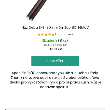
d
u
k
t
ů
Nůž Deba S-E 180mm XinZuo 8Cr14MoV
★★★★★
★★★★★
1 hodnocení
Skladem
(8 ks)
1 404,13 Kč bez DPH
1 699 Kč
DO KOŠÍKU
Speciální nůž japonského typu XinZuo Deba z řady
Zhen z nerezové oceli a rukojetí z ebenového dřeva
ideální pro vykosťování ryb a pro přípravu sushi. Nůž je
dodáván spolu s...