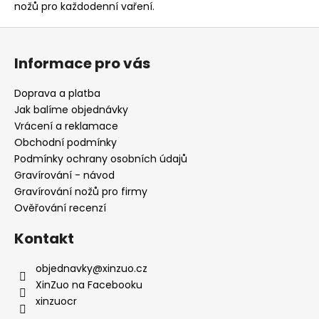
nožů pro každodenní vaření.
p
i
Z
s
á
u
Informace pro vás
p
a
Doprava a platba
t
Jak balíme objednávky
í
Vrácení a reklamace
Obchodní podmínky
Podmínky ochrany osobních údajů
Gravírování - návod
Gravírování nožů pro firmy
Ověřování recenzí
Kontakt
objednavky
@
xinzuo.cz
XinZuo na Facebooku
xinzuocr