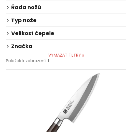
č
u
Řada nožů
j
e
Typ nože
m
e
Velikost čepele
Značka
VYMAZAT FILTRY
Položek k zobrazení:
1
V
ý
p
i
s
p
r
o