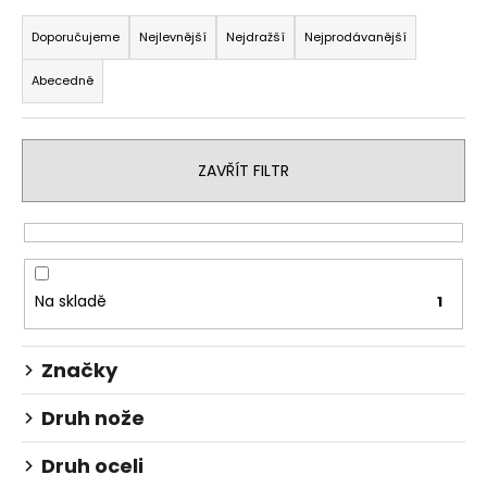
Ř
a
a
Doporučujeme
Nejlevnější
Nejdražší
Nejprodávanější
j
z
í
Abecedně
e
t
n
?
í
ZAVŘÍT FILTR
p
r
o
HLEDAT
d
u
Na skladě
1
k
D
t
o
Značky
ů
p
o
Druh nože
r
u
Druh oceli