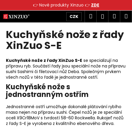
K
👉 Nové produkty Xinzuo 👉
ZDE
o
Přejít
Zpět
Zpět
Hledat
Náku
M
Přihlášen
CZK
š
na
obsah
í
košík
Kuchyňské nože z řady
C
k
o
XinZuo S-E
p
o
Kuchyňské nože z řady XinZuo S-E
se specializují na
t
přípravu ryb. Součástí řady jsou speciální nože na přípravu
ř
sushi Sashimi či filetovací nůž Deba. Společným prvkem
e
všech nožů v této řadě je jednostranné ostří.
b
Kuchyňské nože s
u
jednostranným ostřím
j
Jednostranné ostří umožňuje dokonalé plátování rybího
e
masa nejen na přípravu sushi. Čepel nožů je ze speciální
t
oceli X9Cr18MoV s tvrdostí 58-60 Rockwella. Rukojeť nožů
e
z řady S-E je vyrobena z kvalitního ebenového dřeva.
n