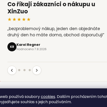
Co říkají zákazníci o nákupu u
XinZuo
★★★★★
„bezproblemový nákup, jeden den objednáte
„objednávka č.42610461 - magnetická lišta na
druhý den ho máte doma, obchod doporučuji“
nože- jeden den objednána a druhy den
odpoledne k odebrání (Zásilkovna).…“
Karel Regner
KR
Hodnoceno 7.8.2026
Karel Sima
KS
Hodnoceno 6.8.2026
‹
›
NEJPRODÁVANĚJŠÍ
NOVINKA
 web používá soubory
cookies
. Dalším procházením toho
yjadřujete souhlas s jejich používáním.