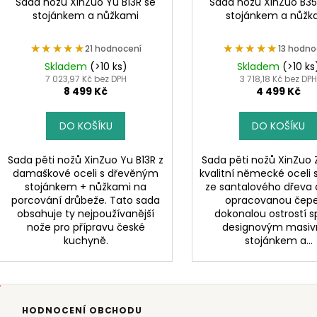
d
Sada nožů XinZuo Yu B13R se
Sada nožů XinZuo B35
t
stojánkem a nůžkami
stojánkem a nůžk
u
ů
k
★★★★★
★★★★★
★★★★★
★★★★★
21 hodnocení
13 hodno
t
Skladem
(>10 ks)
Skladem
(>10 ks
ů
7 023,97 Kč bez DPH
3 718,18 Kč bez DP
8 499 Kč
4 499 Kč
DO KOŠÍKU
DO KOŠÍKU
Sada pěti nožů XinZuo Yu B13R z
Sada pěti nožů XinZuo Z
damaškové oceli s dřevěným
kvalitní německé oceli s
stojánkem + nůžkami na
ze santalového dřeva 
porcování drůbeže. Tato sada
opracovanou čepel
obsahuje ty nejpoužívanější
dokonalou ostrostí s
nože pro přípravu české
designovým masi
kuchyně.
stojánkem a...
HODNOCENÍ OBCHODU