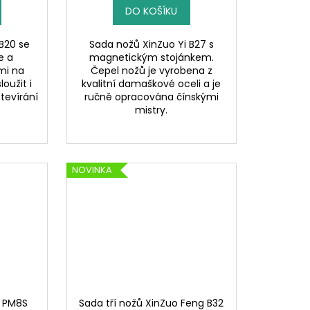
DO KOŠÍKU
B20 se
Sada nožů XinZuo Yi B27 s
e a
magnetickým stojánkem.
mi na
Čepel nožů je vyrobena z
oužit i
kvalitní damaškové oceli a je
tevírání
ručně opracována čínskými
mistry.
NOVINKA
n PM8S
Sada tří nožů XinZuo Feng B32