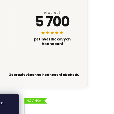
VÍCE NEŽ
5 700
★★★★★
pětihvězdičkových
hodnocení
Zobrazit všechna hodnocení obchodu
NOVINKA
to