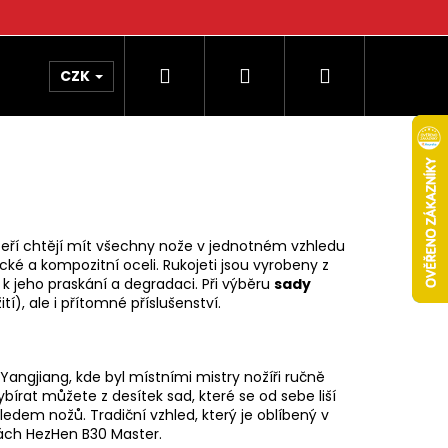
Hledat
Přihlášení
Nákupní
CZK
košík
kteří chtějí mít všechny nože v jednotném vzhledu
 a kompozitní oceli. Rukojeti jsou vyrobeny z
 k jeho praskání a degradaci. Při výběru
sady
tí), ale i přítomné příslušenství.
ngjiang, kde byl místními mistry nožíři ručně
bírat můžete z desítek sad, které se od sebe liší
ledem nožů. Tradiční vzhled, který je oblíbený v
dách HezHen B30 Master.