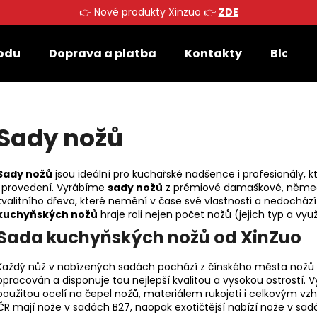
👉 Nové produkty Xinzuo 👉
ZDE
odu
Doprava a platba
Kontakty
Blog
Co potřebujete najít?
Sady nožů
HLEDAT
Sady nožů
jsou ideální pro kuchařské nadšence i profesionály, 
i provedení. Vyrábíme
sady nožů
z prémiové damaškové, německé
Doporučujeme
kvalitního dřeva, které nemění v čase své vlastnosti a nedochází
kuchyňských nožů
hraje roli nejen počet nožů (jejich typ a využi
Sada kuchyňských nožů od XinZuo
Každý nůž v nabízených sadách pochází z čínského města nožů Ya
opracován a disponuje tou nejlepší kvalitou a vysokou ostrostí. Vy
použitou ocelí na čepel nožů, materiálem rukojeti i celkovým vzh
ČR mají nože v sadách B27, naopak exotičtější nabízí nože v sa