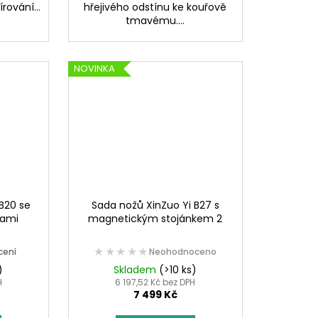
rování...
hřejivého odstínu ke kouřově
tmavému....
NOVINKA
B20 se
Sada nožů XinZuo Yi B27 s
kami
magnetickým stojánkem 2
★★★★★
★★★★★
cení
Neohodnoceno
)
Skladem
(>10 ks)
H
6 197,52 Kč bez DPH
7 499 Kč