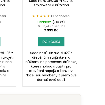
 Zhi se
Sada nožů XinZuo Yi B27 se
ami
stojánkem a nůžkami
★★★★★
★★★★★
cení
42 hodnocení
)
Skladem
(>10 ks)
H
6 610,74 Kč bez DPH
7 999 Kč
DO KOŠÍKU
hi B35 z
Sada nožů XinZuo Yi B27 s
 rukojetí
dřevěným stojánkem a
a ručně
nůžkami na porcování drůbeže,
í s
které mohou sloužit i pro
polu s
otevírání nápojů a konzerv.
vním
Nože jsou vyrobeny z prémiové
damaškové oceli.