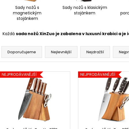
Sady nožů s
Sady nožů s klasickým
magnetickým
stojánkem
por
stojánkem
Každá
sada nožů XinZuo je zabalena v luxusní krabici a j
Ř
a
Doporučujeme
Nejlevnější
Nejdražší
Nejp
z
e
V
n
NEJPRODÁVANĚJŠÍ
NEJPRODÁVANĚJŠÍ
ý
í
p
p
i
r
s
o
p
d
r
u
o
k