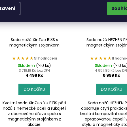
tavení
Souhl
Sada nožů XinZuo B13S s
Sada nožů HEZHEN P
magnetickým stojánkem
magnetickým stoj
★★★★★
★★★★★
★★★★★
★★★★★
51 hodnocení
11 hodno
Skladem
(>10 ks)
Skladem
(>10 ks
3 718,18 Kč bez DPH
4 957,85 Kč bez DP
4 499 Kč
5 999 Kč
DO KOŠÍKU
DO KOŠÍKU
Kvalitní sada XinZuo Yu B13S pěti
Sada nožů HEZHEN 
nožů z německé oceli a rukojetí
obsahuje čtyři praktick
z ebenového dřeva spolu s
kvalitní kompozitní ocel
magnetickým stojánkem z
opracovanou čepelí v
akácie.
stylu a magnetický sto