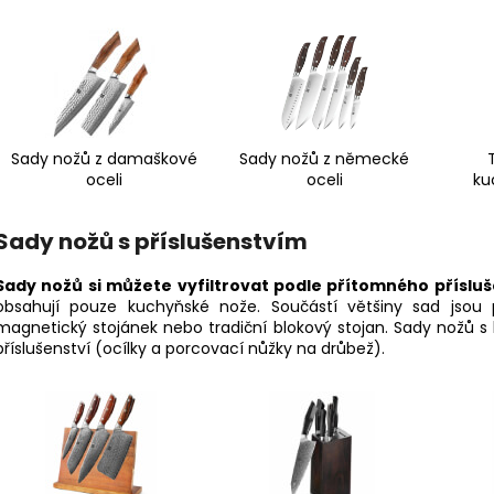
Sady nožů z damaškové
Sady nožů z německé
oceli
oceli
ku
Sady nožů s příslušenstvím
Sady nožů si můžete vyfiltrovat podle přítomného přísluš
obsahují pouze kuchyňské nože. Součástí většiny sad jsou 
magnetický stojánek nebo tradiční blokový stojan. Sady nožů s
příslušenství (ocílky a porcovací nůžky na drůbež).