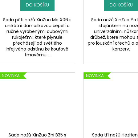
DO KOŠÍKU
DO KOŠÍKU
Sada pěti nožů XinZuo Mo X06 s
Sada nožů XinZuo Ya 
unikátní damaškovou čepelí a
stojánkem na nož
ručně vyrobenými dubovými
univerzálními nůžka
rukojeťmi, které plynule
drůbež, které mohou sl
přecházejí od světlého
pro louskání ořechů a o
hřejivého odstínu ke kouřově
konzerv.
tmavému....
NOVINKA
NOVINKA
Sada nožů XinZuo Zhi B35 s
Sada tří nožů HezHe