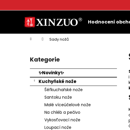
K
o
Přejít
Zpět
Zpět
š
na
Hodnocení obch
do
do
obsah
í
k
obchodu
obchodu
Domů
Sady nožů
P
o
Kategorie
Přeskočit
s
kategorie
t
✨Novinky✨
r
Kuchyňské nože
a
Šéfkuchařské nože
n
Santoku nože
n
Malé víceúčelové nože
í
Na chléb a pečivo
p
Vykosťovací nože
a
Loupací nože