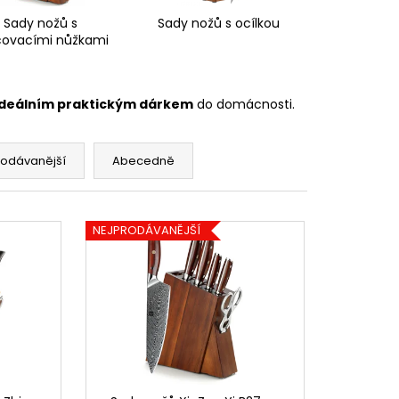
Sady nožů s
Sady nožů s ocílkou
covacími nůžkami
e ideálním praktickým dárkem
do domácnosti.
rodávanější
Abecedně
NEJPRODÁVANĚJŠÍ