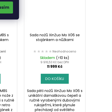
asím
M8S s
Sada nožů XinZuo Mo X06 se
ánkem
stojánkem a nůžkami
★★★★★
★★★★★
cení
Neohodnoceno
)
Skladem
(>10 ks)
H
9 916,53 Kč bez DPH
11 999 Kč
DO KOŠÍKU
PM8S
Sada pěti nožů XinZuo Mo X06 s
é nože z
unikátní damaškovou čepelí a
i s ručně
ručně vyrobenými dubovými
 retro
rukojeťmi, které plynule
jánek z
přecházejí od světlého