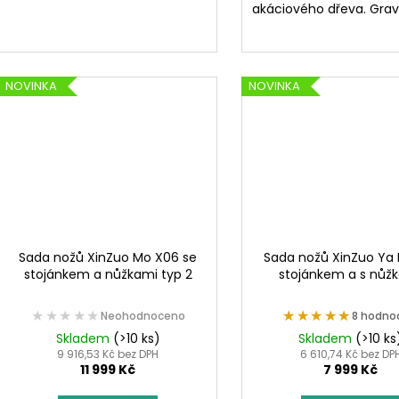
akáciového dřeva. Graví
NOVINKA
NOVINKA
Sada nožů XinZuo Mo X06 se
Sada nožů XinZuo Ya 
stojánkem a nůžkami typ 2
stojánkem a s nůž
★★★★★
★★★★★
★★★★★
★★★★★
Neohodnoceno
8 hodno
Skladem
(>10 ks)
Skladem
(>10 ks
9 916,53 Kč bez DPH
6 610,74 Kč bez DP
11 999 Kč
7 999 Kč