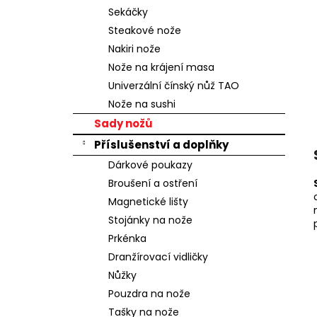
n
Sekáčky
e
Steakové nože
l
Nakiri nože
Nože na krájení masa
Univerzální čínský nůž TAO
Nože na sushi
Sady nožů
Příslušenství a doplňky
Dárkové poukazy
Broušení a ostření
Magnetické lišty
Stojánky na nože
Prkénka
Dranžírovací vidličky
Nůžky
Pouzdra na nože
Tašky na nože