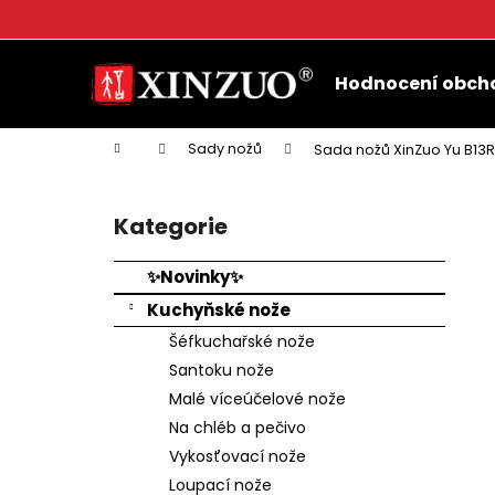
K
o
Přejít
Zpět
Zpět
š
na
Hodnocení obch
do
do
obsah
í
k
obchodu
obchodu
Domů
Sady nožů
Sada nožů XinZuo Yu B13
P
o
Kategorie
Přeskočit
s
kategorie
t
✨Novinky✨
r
Kuchyňské nože
a
Šéfkuchařské nože
n
Santoku nože
n
Malé víceúčelové nože
í
Na chléb a pečivo
p
Vykosťovací nože
a
Loupací nože