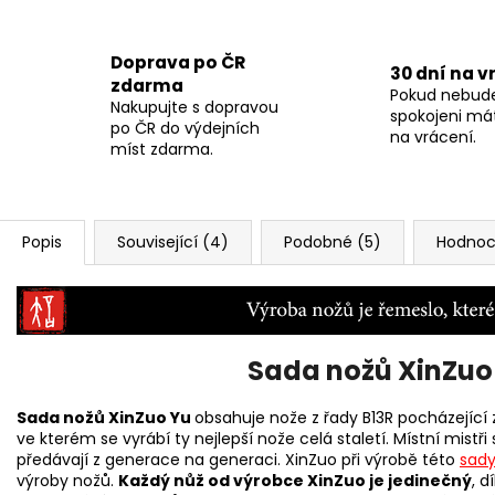
Doprava po ČR
30 dní na v
zdarma
Pokud nebud
Nakupujte s dopravou
spokojeni má
po ČR do výdejních
na vrácení.
míst zdarma.
Popis
Související (4)
Podobné (5)
Hodnoce
Sada nožů XinZuo 
Sada nožů XinZuo Yu
obsahuje nože z řady B13R pocházející
ve kterém se vyrábí ty nejlepší nože celá staletí. Místní mist
předávají z generace na generaci. XinZuo při výrobě této
sady
výroby nožů.
Každý nůž od výrobce XinZuo je jedinečný
, 