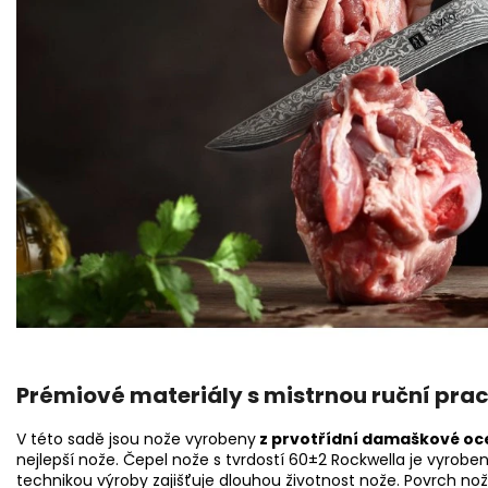
Prémiové materiály s mistrnou ruční prac
V této sadě jsou nože vyrobeny
z prvotřídní damaškové oce
nejlepší nože. Čepel nože s tvrdostí 60±2 Rockwella je vyrobena
technikou výroby zajišťuje dlouhou životnost nože. Povrch n