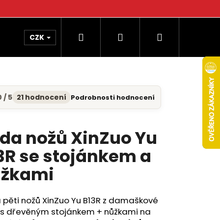
Hledat
Přihlášení
Nákupní
CZK
košík
 / 5
21 hodnocení
Podrobnosti hodnocení
měrné
nocení
uktu
da nožů XinZuo Yu
3R se stojánkem a
diček.
žkami
 pěti nožů XinZuo Yu B13R z damaškové
i s dřevěným stojánkem + nůžkami na