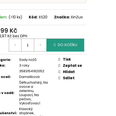
adem
(>10 ks)
Kód:
XS20
Značka:
XinZuo
499 Kč
3,97 Kč bez DPH
ná
DO KOŠÍKU
:
Tisk
gorie
:
Sady nožů
ka
:
3 roky
Zeptat se
3583154192052
Hlídat
 oceli
:
Damašková
Sdílet
Šéfkuchařský
,
Na
ovoce a
zeleninu
,
 v sadě
:
Loupací
,
Na
pečivo
,
Vykosťovací
Klasický
lušenství
:
stojánek
,