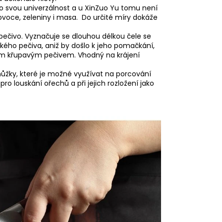
ro svou univerzálnost a u XinZuo Yu tomu není
 ovoce, zeleniny i masa. Do určité míry dokáže
 pečivo. Vyznačuje se dlouhou délkou čele se
ého pečiva, aniž by došlo k jeho pomačkání,
tvým křupavým pečivem. Vhodný na krájení
nůžky, které je možné využívat na porcování
ro louskání ořechů a při jejich rozložení jako