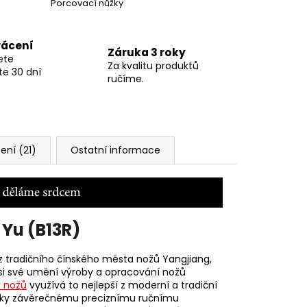
Porcovací nůžky
rácení
Záruka 3 roky
ete
Za kvalitu produktů
te 30 dní
ručíme.
ní (21)
Ostatní informace
Yu (B13R)
 z tradičního čínského města nožů
Yangjiang,
ři si své umění výroby a opracování nožů
 nožů
využívá to nejlepší z moderní a tradiční
díky závěrečnému preciznímu ručnímu