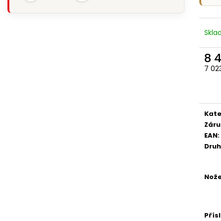
Skl
8 
7 02
Měr
cena
Kate
Záru
EAN
:
Druh
Nože
Přís