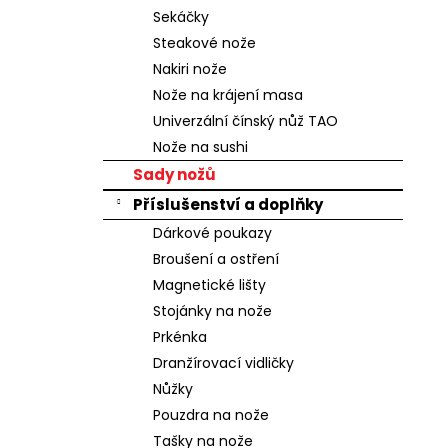
n
Sekáčky
e
Steakové nože
l
Nakiri nože
Nože na krájení masa
Univerzální čínský nůž TAO
Nože na sushi
Sady nožů
Příslušenství a doplňky
Dárkové poukazy
Broušení a ostření
Magnetické lišty
Stojánky na nože
Prkénka
Dranžírovací vidličky
Nůžky
Pouzdra na nože
Tašky na nože