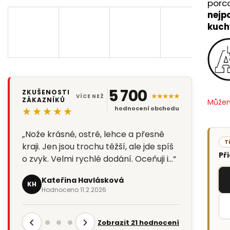
porc
nejp
kuch
5 700
ZKUŠENOSTI
★★★★★
VÍCE NEŽ
ZÁKAZNÍKŮ
Můžem
★★★★★
hodnocení obchodu
„Nože krásné, ostré, lehce a přesně
T
kraji. Jen jsou trochu těžší, ale jde spíš
Př
o zvyk. Velmi rychlé dodání. Oceňuji i…“
Kateřina Havlásková
KH
Hodnoceno 11.2.2026
‹
›
Zobrazit 21 hodnocení