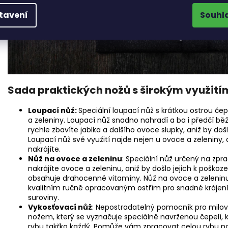
tavení
Souhl
Sada praktických nožů s širokým využití
Loupací nůž:
Speciální loupací nůž s krátkou ostrou čep
a zeleniny. Loupací nůž snadno nahradí a ba i předčí b
rychle zbavíte jablka a dalšího ovoce slupky, aniž by do
Loupací nůž své využití najde nejen u ovoce a zeleniny, a
nakrájíte.
Nůž na ovoce a zeleninu
: Speciální nůž určený na zp
nakrájíte ovoce a zeleninu, aniž by došlo jejich k poškoz
obsahuje drahocenné vitamíny. Nůž na ovoce a zelenin
kvalitním ručně opracovaným ostřím pro snadné krájení
suroviny.
Vykosťovací nůž
: Nepostradatelný pomocník pro milo
nožem, který se vyznačuje speciálně navrženou čepelí, k
rybu takřka každý. Pomůže vám zpracovat celou rybu na