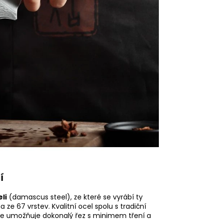
í
li
(damascus steel), ze které se vyrábí ty
 ze 67 vrstev. Kvalitní ocel spolu s tradiční
ože umožňuje dokonalý řez s minimem tření a