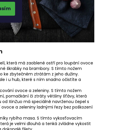
asím
m
elí, která má zaoblené ostří pro loupání ovoce
ěžné škrabky na brambory. S tímto nožem
šlo ke zbytečném ztrátám z jeho dužiny.
le i u hub, které s ním snadno očistíte a
racování ovoce a zeleniny. S tímto nožem
ení, pomačkání či ztráty většiny šťávy, která
u od XinZuo má speciálně navrženou čepel s
 ovoce a zeleniny ladnými řezy bez poškození
vníky rybího masa. S tímto vykosťovacím
terá je velmi dlouhá a tenká zvládne vykostit
 dokonalé filety.