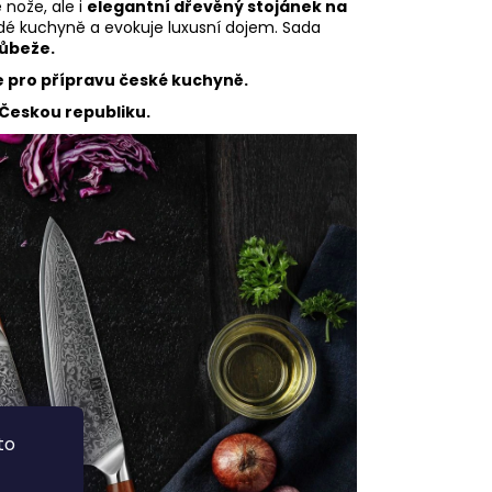
nože, ale i
elegantní dřevěný stojánek na
dé kuchyně a evokuje luxusní dojem. Sada
růbeže.
e pro přípravu české kuchyně.
 Českou republiku.
to