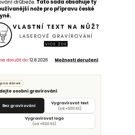
ování drůbeže.
Tato sada obsahuje ty
oužívanější nože pro přípravu české
yně.
e doručit do:
12.8.2026
Možnosti doručení
ip na dárek
idejte osobní gravírování
Vygravírovat text
Bez gravírování
(od +300 Kč)
Vygravírovat logo
(od +500 Kč)