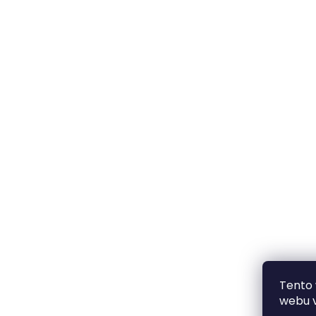
Tento
webu v