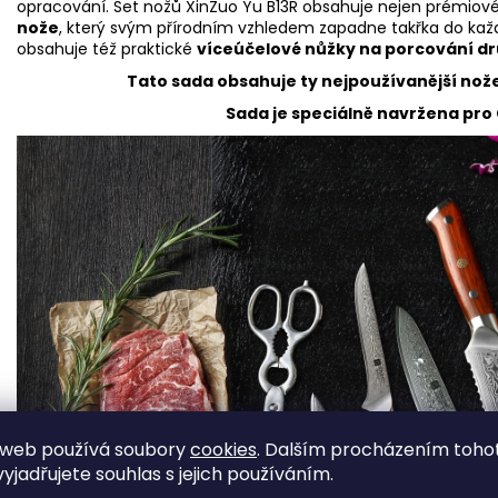
opracování. Set nožů XinZuo Yu B13R
obsahuje nejen prémiové 
nože
, který svým přírodním vzhledem zapadne takřka do kaž
obsahuje též praktické
víceúčelové nůžky na porcování d
Tato sada obsahuje ty nejpoužívanější nož
Sada je speciálně navržena pro
 web používá soubory
cookies
. Dalším procházením toho
yjadřujete souhlas s jejich používáním.