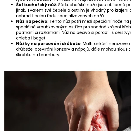
Šéfkuchařský nůž
: Šéfkuchařské nože jsou oblíbené p
jinak. Tvarem své čepele a ostřím je vhodný pro krájení
nahradit celou řadu specializovaných nožů.
Nůž na pečivo
: Tento nůž patří mezi speciální nože na
speciálně vroubkovaným ostřím pro snadné krájení křehk
potrhání či rozlámání. Nůž na pečivo si poradí i s čers
chleba i baget.
Nůžky na porcování drůbeže
: Multifunkční nerezové 
drůbeže, otevírání konzerv a nápojů, dále mohou sloužit p
škrabka na brambory.