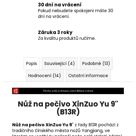
30 dní na vrácení
Pokud nebudete spokojeni máte 30
dní na vrácení.
Záruka 3 roky
Za kvalitu produktů ručíme.
Popis
Související (4)
Podobné (13)
Hodnocení (14)
Ostatní informace
Nůž na pečivo XinZuo Yu 9"
(B13R)
Nůž na pečivo XinZuo Yu 9
" z řady B13R pochází z
tradičního čínského města nožů
Yangjiang, ve