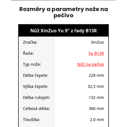
Rozměry a parametry nože na
pečivo
Nůž XinZuo Yu 9" z řady B13R
Značka:
XinZuo
Řada:
Yu B13R
Typ nože:
Nůž na pečivo
Délka čepele:
228 mm
Výška čepele:
32,5 mm
Délka rukojeti:
132 mm
Celková délka:
360 mm
Tloušťka:
2.0 mm