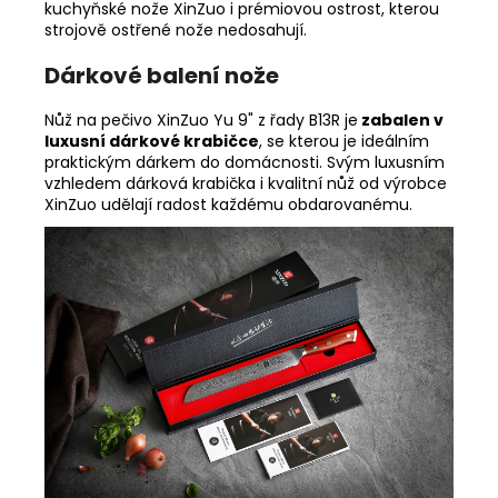
kuchyňské nože XinZuo i prémiovou ostrost, kterou
strojově ostřené nože nedosahují.
Dárkové balení nože
Nůž na pečivo XinZuo Yu 9" z řady B13R je
zabalen v
luxusní dárkové krabičce
, se kterou je ideálním
praktickým dárkem do domácnosti. Svým luxusním
vzhledem dárková krabička i kvalitní nůž od výrobce
XinZuo udělají radost každému obdarovanému.