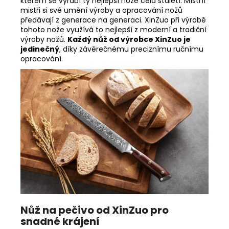
kterém se vyrábí ty nejlepší nože celá staletí. Místní
mistři si své umění výroby a opracování nožů
předávají z generace na generaci. XinZuo při výrobě
tohoto nože využívá to nejlepší z moderní a tradiční
výroby nožů.
Každý nůž od výrobce XinZuo je
jedinečný
, díky závěrečnému preciznímu ručnímu
opracování.
Nůž na pečivo od XinZuo pro
snadné krájení