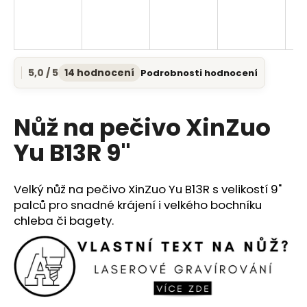
a
j
í
t
5,0 / 5
14 hodnocení
Podrobnosti hodnocení
Průměrné
?
hodnocení
produktu
je
Nůž na pečivo XinZuo
5,0
z
Yu B13R 9"
5
HLEDAT
hvězdiček.
Velký nůž na pečivo XinZuo Yu B13R s velikostí 9"
palců pro snadné krájení i velkého bochníku
D
chleba či bagety.
o
p
o
r
u