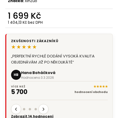
Značka:
XinZuo
1 699 Kč
1 404,13 Kč bez DPH
Měrná
cena:
ZKUŠENOSTI ZÁKAZNÍKŮ
★★★★★
„PERFEKTNÍ RYCHLÉ DODÁNÍ VYSOKÁ KVALITA
OBJEDNÁVÁM JIŽ PO NĚKOLIKÁTÉ“
Hana Boháčková
HB
Hodnoceno 3.3.2026
★★★★★
VÍCE NEŽ
5 700
hodnocení obchodu
‹
›
Zobrazit 14 hodnocení