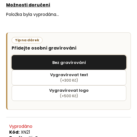
č
Možnosti doručení
u
j
Položka byla vyprodána…
e
m
e
Tip na dárek
Přidejte osobní gravírování
Bez gravírování
Vygravírovat text
(+300 Kč)
Vygravírovat logo
(+500 Kč)
Vyprodáno
Kód:
XN21