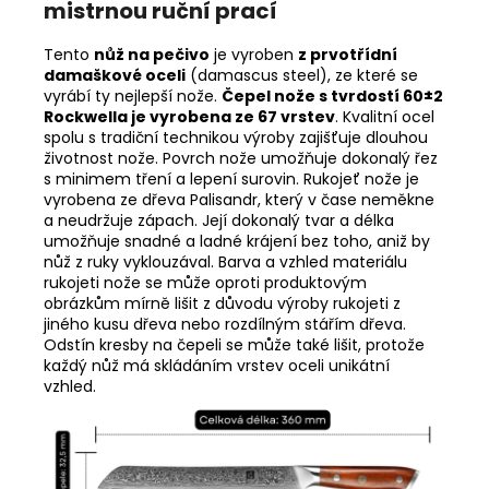
mistrnou ruční prací
Tento
nůž na pečivo
je vyroben
z prvotřídní
damaškové oceli
(damascus steel), ze které se
vyrábí ty nejlepší nože.
Čepel nože s tvrdostí 60±2
Rockwella je vyrobena ze 67 vrstev
. Kvalitní ocel
spolu s tradiční technikou výroby zajišťuje dlouhou
životnost nože. Povrch nože umožňuje dokonalý řez
s minimem tření a lepení surovin. Rukojeť nože je
vyrobena ze dřeva Palisandr, který v čase neměkne
a neudržuje zápach. Její dokonalý tvar a délka
umožňuje snadné a ladné krájení bez toho, aniž by
nůž z ruky vyklouzával. Barva a vzhled materiálu
rukojeti nože se může oproti produktovým
obrázkům mírně lišit z důvodu výroby rukojeti z
jiného kusu dřeva nebo rozdílným stářím dřeva.
Odstín kresby na čepeli se může také lišit, protože
každý nůž má skládáním vrstev oceli unikátní
vzhled.