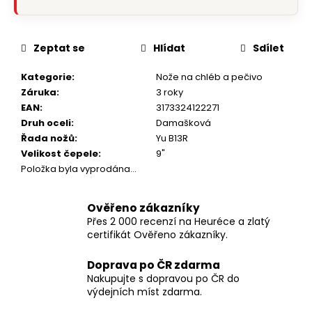
Zeptat se
Hlídat
Sdílet
Kategorie
:
Nože na chléb a pečivo
Záruka
:
3 roky
EAN
:
3173324122271
Druh oceli
:
Damašková
Řada nožů
:
Yu B13R
Velikost čepele
:
9"
Položka byla vyprodána…
Ověřeno zákazníky
Přes 2 000 recenzí na Heuréce a zlatý
certifikát Ověřeno zákazníky.
Doprava po ČR zdarma
Nakupujte s dopravou po ČR do
výdejních míst zdarma.