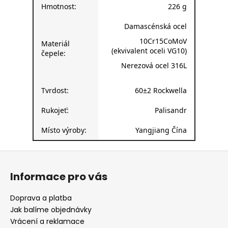
Hmotnost:
226 g
Damascénská ocel
10Cr15CoMoV
Materiál
(ekvivalent oceli VG10)
čepele:
Nerezová ocel 316L
Tvrdost:
60±2 Rockwella
Rukojeť:
Palisandr
Místo výroby:
Yangjiang Čína
Z
á
Informace pro vás
p
a
Doprava a platba
t
Jak balíme objednávky
í
Vrácení a reklamace