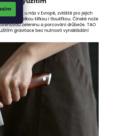
irokým využitím
asím
ají oblibu i u nás v Evropě, zvláště pro jejich
áno její velkou šířkou i tloušťkou. Čínské nože
 kořenovou zeleninu a porcování drůbeže. TAO
yužitím gravitace bez nutnosti vynakládání