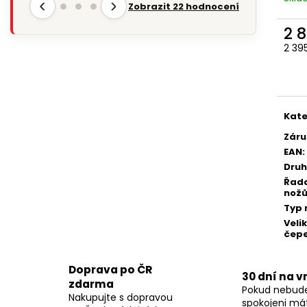
‹
›
Zobrazit 22 hodnocení
2 
2 39
Měr
cena
Kate
Záru
EAN
:
Druh
Řad
nož
Typ 
Veli
čepe
Doprava po ČR
30 dní na v
zdarma
Pokud nebud
Nakupujte s dopravou
spokojeni má