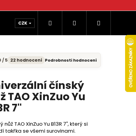
Hledat
Přihlášení
Nákupní
CZK
košík
 / 5
22 hodnocení
Podrobnosti hodnocení
měrné
nocení
uktu
iverzální čínský
ž TAO XinZuo Yu
diček.
3R 7"
ý nůž TAO XinZuo Yu B13R 7", který si
í takřka se všemi surovinami.