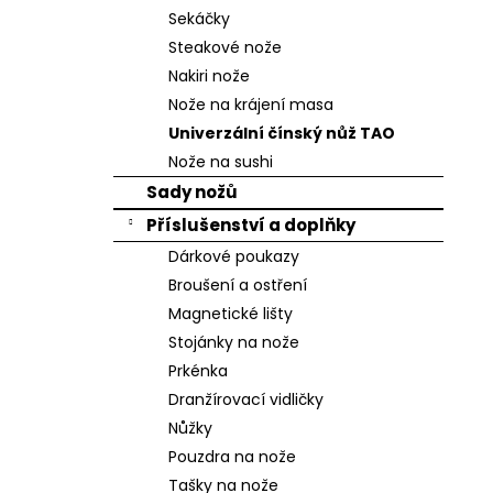
n
Sekáčky
e
Steakové nože
l
Nakiri nože
Nože na krájení masa
Univerzální čínský nůž TAO
Nože na sushi
Sady nožů
Příslušenství a doplňky
Dárkové poukazy
Broušení a ostření
Magnetické lišty
Stojánky na nože
Prkénka
Dranžírovací vidličky
Nůžky
Pouzdra na nože
Tašky na nože