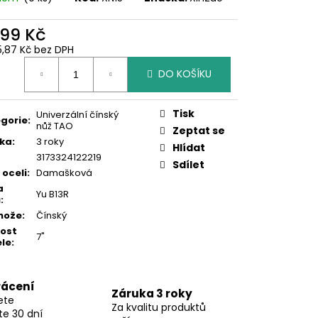
899 Kč
5,87 Kč bez DPH
ná
DO KOŠÍKU
:
Tisk
Univerzální čínský
gorie
:
nůž TAO
Zeptat se
ka
:
3 roky
Hlídat
3173324122219
Sdílet
 oceli
:
Damašková
a
Yu B13R
ů
:
nože
:
Čínský
kost
7"
le
:
rácení
Záruka 3 roky
ete
Za kvalitu produktů
te 30 dní