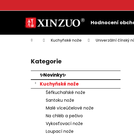
K
o
Přejít
Zpět
Zpět
š
na
Hodnocení obch
do
do
obsah
í
k
obchodu
obchodu
Domů
Kuchyňské nože
Univerzální čínský 
P
o
Kategorie
Přeskočit
s
kategorie
t
✨Novinky✨
r
Kuchyňské nože
a
Šéfkuchařské nože
n
Santoku nože
n
Malé víceúčelové nože
í
Na chléb a pečivo
p
Vykosťovací nože
a
Loupací nože