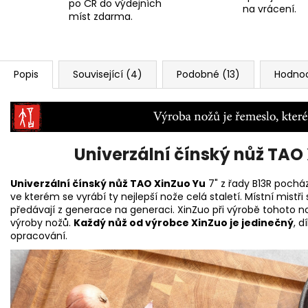
po ČR do výdejních
na vrácení.
míst zdarma.
Popis
Související (4)
Podobné (13)
Hodnoc
Univerzální čínský nůž TAO 
Univerzální čínský nůž TAO XinZuo Yu
7" z řady B13R pochá
ve kterém se vyrábí ty nejlepší nože celá staletí. Místní mist
předávají z generace na generaci. XinZuo při výrobě tohoto no
výroby nožů.
Každý nůž od výrobce XinZuo je jedinečný
, 
opracování.