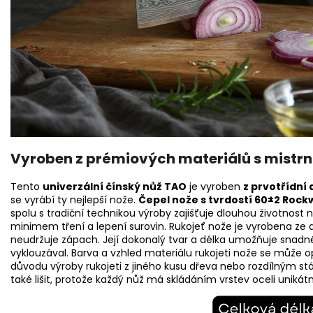
Vyroben z prémiových materiálů s mistrn
Tento
univerzální čínský nůž TAO
je vyroben
z prvotřídní
se vyrábí ty nejlepší nože.
Čepel nože s tvrdostí 60±2 Rockw
spolu s tradiční technikou výroby zajišťuje dlouhou životnost
minimem tření a lepení surovin. Rukojeť nože je vyrobena ze 
neudržuje zápach. Její dokonalý tvar a délka umožňuje snadné 
vyklouzával. Barva a vzhled materiálu rukojeti nože se může 
důvodu výroby rukojeti z jiného kusu dřeva nebo rozdílným st
také lišit, protože každý nůž má skládáním vrstev oceli unikátn