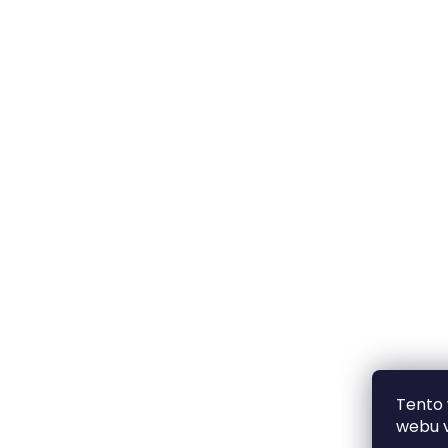
Tento
webu v