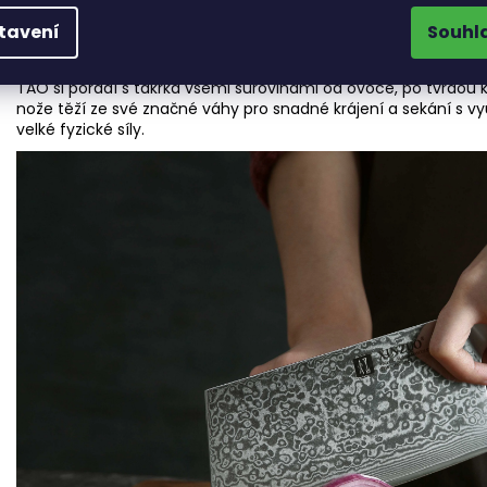
Univerzální čínský nůž TAO od XinZuo s š
tavení
Souhl
Čínské nože TAO
jsou oblíbené v celé Asii a postupně si získáv
univerzálnost. Vzhledem čepele připomínají část meče, což je d
TAO si poradí s takřka všemi surovinami od ovoce, po tvrdou
nože těží ze své značné váhy pro snadné krájení a sekání s v
velké fyzické síly.