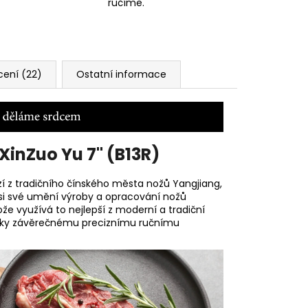
ručíme.
ení (22)
Ostatní informace
XinZuo Yu 7" (B13R)
zí z tradičního čínského města nožů
Yangjiang,
ři si své umění výroby a opracování nožů
že využívá to nejlepší z moderní a tradiční
díky závěrečnému preciznímu ručnímu