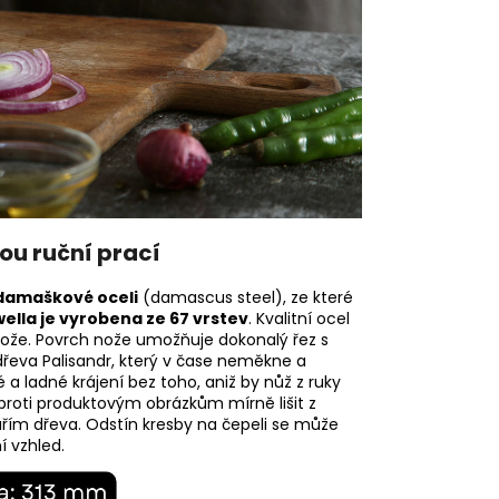
ou ruční prací
 damaškové oceli
(damascus steel), ze které
ella je vyrobena ze 67 vrstev
. Kvalitní ocel
 nože. Povrch nože umožňuje dokonalý řez s
dřeva Palisandr, který v čase neměkne a
a ladné krájení bez toho, aniž by nůž z ruky
oproti produktovým obrázkům mírně lišit z
ářím dřeva. Odstín kresby na čepeli se může
í vzhled.