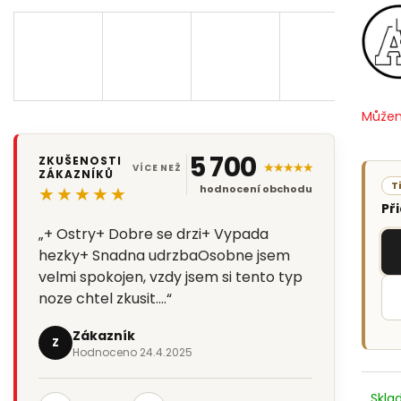
Můžem
5 700
ZKUŠENOSTI
★★★★★
VÍCE NEŽ
ZÁKAZNÍKŮ
T
★★★★★
hodnocení obchodu
Př
„+ Ostry+ Dobre se drzi+ Vypada
hezky+ Snadna udrzbaOsobne jsem
velmi spokojen, vzdy jsem si tento typ
noze chtel zkusit.…“
Zákazník
Z
Hodnoceno 24.4.2025
Skl