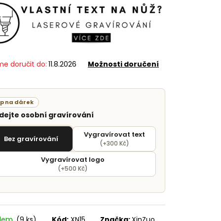
e doručit do:
11.8.2026
Možnosti doručení
ip na dárek
idejte osobní gravírování
Vygravírovat text
Bez gravírování
(+300 Kč)
Vygravírovat logo
(+500 Kč)
adem
(9 ks)
Kód:
XN15
Značka:
XinZuo