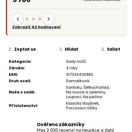
‹
›
Zobrazit 42 hodnocení
Zeptat se
Hlídat
Sdílet
Kategorie
:
Sady nožů
Záruka
:
3 roky
EAN
:
3173324112982
Druh oceli
:
Damašková
Santoku
,
Šéfkuchařský
,
Nože v sadě
:
Na ovoce a zeleninu
,
Loupací
,
Na pečivo
Klasický stojánek
,
Příslušenství
:
Porcovací nůžky
Ověřeno zákazníky
Přes 2 000 recenzí na Heuréce a zlatý