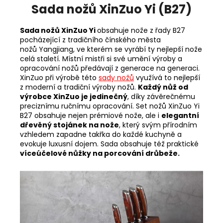
Sada nožů XinZuo Yi (B27)
Sada nožů XinZuo Yi
obsahuje nože z řady B27
pocházející z tradičního čínského města
nožů
Yangjiang, ve kterém se vyrábí ty nejlepší nože
celá staletí. Místní mistři si své umění výroby a
opracování nožů předávají z generace na generaci.
XinZuo při výrobě této
sady nožů
využívá to nejlepší
z moderní a tradiční výroby nožů.
Každý nůž od
výrobce XinZuo je jedinečný
, díky závěrečnému
preciznímu ručnímu opracování. Set nožů XinZuo Yi
B27
obsahuje nejen prémiové nože, ale i
elegantní
dřevěný stojánek na nože
, který svým přírodním
vzhledem zapadne takřka do každé kuchyně a
evokuje luxusní dojem. Sada obsahuje též praktické
víceúčelové nůžky na porcování drůbeže.