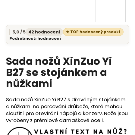
a
j
í
t
5,0 / 5
42 hodnocení
★ TOP hodnocený produkt
Průměrné
?
Podrobnosti hodnocení
hodnocení
produktu
je
Sada nožů XinZuo Yi
5,0
z
B27 se stojánkem a
5
HLEDAT
hvězdiček.
nůžkami
D
Sada nožů XinZuo Yi B27 s dřevěným stojánkem
o
a nůžkami na porcování drůbeže, které mohou
p
sloužit i pro otevírání nápojů a konzerv. Nože jsou
o
vyrobeny z prémiové damaškové oceli.
r
u