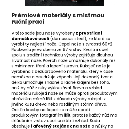
Prémiové materiály s mistrnou
ruční prací
V této sadě jsou nože vyrobeny
z prvotřídní
damaškové oceli
(damascus steel), ze které se
vyrábí ty nejlepší nože. Čepel nože s tvrdostí 60±2
Rockwella je vyrobena ze 67 vrstev. Kvalitní ocel
spolu s tradiční technikou výroby zajišťuje dlouhou
životnost nože. Povrch nože umožňuje dokonalý řez
s minimem tření a lepení surovin. Rukojeť nože je
vyrobena z bezúdržbového materiálu, který v čase
neměkne a neudržuje zápach. Její dokonalý tvar a
délka umožňuje snadné a ladné krájení bez toho,
aniž by nůž z ruky vyklouzával.
Barva a vzhled
materiálu rukojeti nože se může oproti produktovým
obrázkům mírně lišit z důvodu výroby rukojeti z
jiného kusu dřeva nebo rozdílným stářím dřeva.
Odstín kresby na čepeli se může oproti
produktovým fotografiím lišit, protože každý nůž má
skládáním vrstev oceli unikátní vzhled. Sada
obsahuje i
dřevěný stojánek na nože
a nůžky na