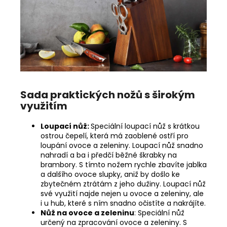
Sada praktických nožů s širokým
využitím
Loupací nůž:
Speciální loupací nůž s krátkou
ostrou čepelí, která má zaoblené ostří pro
loupání ovoce a zeleniny. Loupací nůž snadno
nahradí a ba i předčí běžné škrabky na
brambory. S tímto nožem rychle zbavíte jablka
a dalšího ovoce slupky, aniž by došlo ke
zbytečném ztrátám z jeho dužiny. Loupací nůž
své využití najde nejen u ovoce a zeleniny, ale
i u hub, které s ním snadno očistíte a nakrájíte.
Nůž na ovoce a zeleninu
: Speciální nůž
určený na zpracování ovoce a zeleniny. S