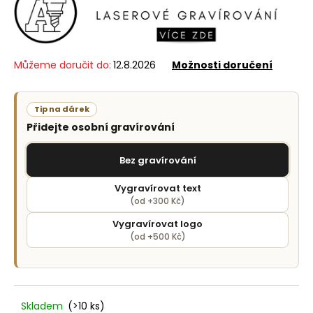
č
u
j
e
m
Můžeme doručit do:
12.8.2026
Možnosti doručení
e
Tip na dárek
Přidejte osobní gravírování
Bez gravírování
Vygravírovat text
(od +300 Kč)
Vygravírovat logo
(od +500 Kč)
Skladem
(>10 ks)