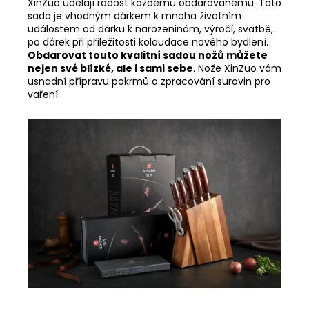
XinZuo udělají radost každému obdarovanému. Tato
sada je vhodným dárkem k mnoha životním
událostem od dárku k narozeninám, výročí, svatbě,
po dárek při příležitosti kolaudace nového bydlení.
Obdarovat touto kvalitní sadou nožů můžete
nejen své blízké, ale i sami sebe
. Nože XinZuo vám
usnadní přípravu pokrmů a zpracování surovin pro
vaření.