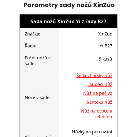
Parametry sady nožů XinZuo
Sada nožů XinZuo Yi z řady B27
Značka:
XinZuo
Řada:
Yi B27
Počet nožů v
5 kusů
sadě:
Šéfkuchařský nůž
Loupací nůž
Nůž na pečivo
Nože v sadě:
Santoku nůž
Nůž na ovoce a
zeleninu
Nůžky na porcování