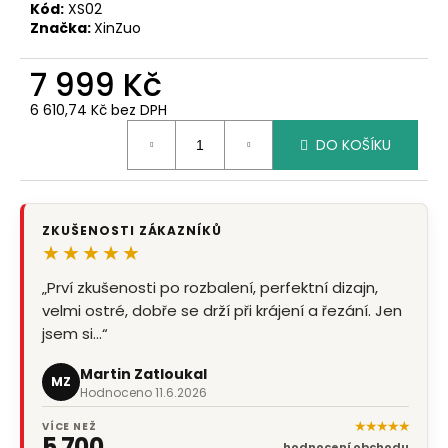
Kód:
XS02
Značka:
XinZuo
7 999 Kč
6 610,74 Kč bez DPH
Měrná
DO KOŠÍKU
cena:
ZKUŠENOSTI ZÁKAZNÍKŮ
★★★★★
„Prví zkušenosti po rozbalení, perfektní dizajn,
velmi ostré, dobře se drží při krájení a řezání. Jen
jsem si…“
Martin Zatloukal
MZ
Hodnoceno 11.6.2026
★★★★★
VÍCE NEŽ
5 700
hodnocení obchodu