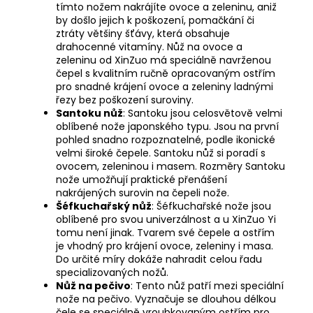
tímto nožem nakrájíte ovoce a zeleninu, aniž
by došlo jejich k poškození, pomačkání či
ztráty většiny šťávy, která obsahuje
drahocenné vitamíny. Nůž na ovoce a
zeleninu od XinZuo má speciálně navrženou
čepel s kvalitním ručně opracovaným ostřím
pro snadné krájení ovoce a zeleniny ladnými
řezy bez poškození suroviny.
Santoku nůž
: Santoku jsou celosvětově velmi
oblíbené nože japonského typu. Jsou na první
pohled snadno rozpoznatelné, podle ikonické
velmi široké čepele. Santoku nůž si poradí s
ovocem, zeleninou i masem. Rozměry Santoku
nože umožňují praktické přenášení
nakrájených surovin na čepeli nože.
Šéfkuchařský nůž
: Šéfkuchařské nože jsou
oblíbené pro svou univerzálnost a u XinZuo Yi
tomu není jinak. Tvarem své čepele a ostřím
je vhodný pro krájení ovoce, zeleniny i masa.
Do určité míry dokáže nahradit celou řadu
specializovaných nožů.
Nůž na pečivo
: Tento nůž patří mezi speciální
nože na pečivo. Vyznačuje se dlouhou délkou
čele se speciálně vroubkovaným ostřím pro