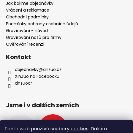
t
Jak balíme objednávky
í
Vrácení a reklamace
Obchodní podmínky
Podmínky ochrany osobních údajů
Gravírování - návod
Gravírování nožů pro firmy
Ověřování recenzí
Kontakt
objednavky
@
xinzuo.cz
XinZuo na Facebooku
xinzuocr
Jsme i v dalších zemích
Tento web používá soubory
cookies
. Dalším