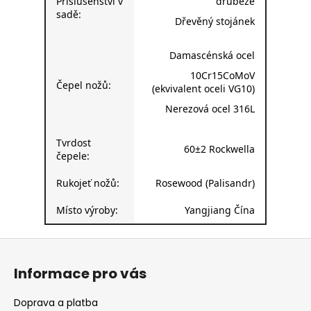
Příslušenství v
drůbeže
sadě:
Dřevěný stojánek
Damascénská ocel
10Cr15CoMoV
Čepel nožů:
(ekvivalent oceli VG10)
Nerezová ocel 316L
Tvrdost
60±2 Rockwella
čepele:
Rukojeť nožů:
Rosewood (Palisandr)
Místo výroby:
Yangjiang Čína
Z
á
Informace pro vás
p
a
Doprava a platba