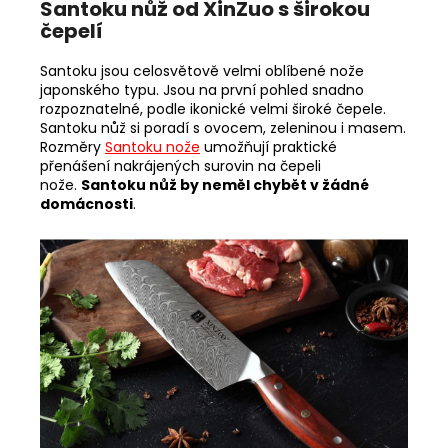
Santoku nůž od XinZuo s širokou
čepelí
Santoku jsou celosvětově velmi oblíbené nože
japonského typu. Jsou na první pohled snadno
rozpoznatelné, podle ikonické velmi široké čepele.
Santoku nůž si poradí s ovocem, zeleninou i masem.
Rozměry
Santoku nože
umožňují praktické
přenášení nakrájených surovin na čepeli
nože.
Santoku nůž by neměl chybět v žádné
domácnosti
.