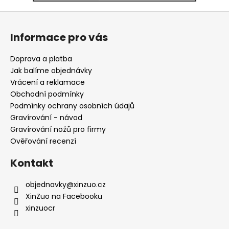
Z
á
Informace pro vás
p
a
Doprava a platba
t
Jak balíme objednávky
í
Vrácení a reklamace
Obchodní podmínky
Podmínky ochrany osobních údajů
Gravírování - návod
Gravírování nožů pro firmy
Ověřování recenzí
Kontakt
objednavky
@
xinzuo.cz
XinZuo na Facebooku
xinzuocr