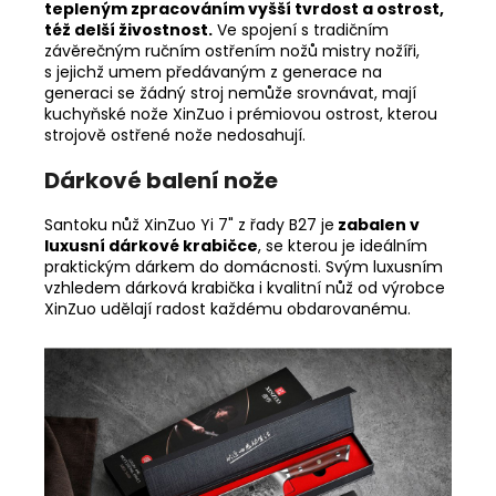
tepleným zpracováním vyšší tvrdost a ostrost,
též delší živostnost.
Ve spojení s tradičním
závěrečným ručním ostřením nožů mistry nožíři,
s jejichž umem předávaným z generace na
generaci se žádný stroj nemůže srovnávat, mají
kuchyňské nože XinZuo i prémiovou ostrost, kterou
strojově ostřené nože nedosahují.
Dárkové balení nože
Santoku nůž XinZuo Yi 7" z řady B27 je
zabalen v
luxusní dárkové krabičce
, se kterou je ideálním
praktickým dárkem do domácnosti. Svým luxusním
vzhledem dárková krabička i kvalitní nůž od výrobce
XinZuo udělají radost každému obdarovanému.