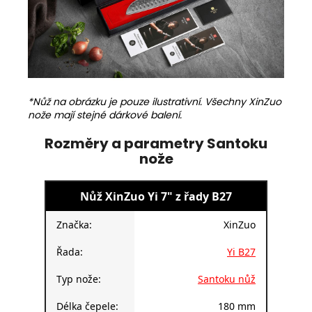
*Nůž na obrázku je pouze ilustrativní. Všechny XinZuo
nože mají stejné dárkové balení.
Rozměry a parametry Santoku
nože
Nůž XinZuo Yi 7" z řady B27
Značka:
XinZuo
Řada:
Yi B27
Typ nože:
Santoku nůž
Délka čepele:
180 mm