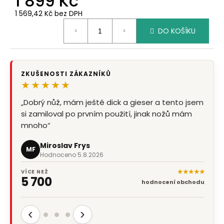
1 899 Kč
1 569,42 Kč bez DPH
Měrná
DO KOŠÍKU
cena:
ZKUŠENOSTI ZÁKAZNÍKŮ
★★★★★
„Dobrý nůž, mám ještě dick a gieser a tento jsem
si zamiloval po prvním použití, jinak nožů mám
mnoho“
Miroslav Frys
MF
Hodnoceno 5.8.2026
★★★★★
VÍCE NEŽ
5 700
hodnocení obchodu
‹
›