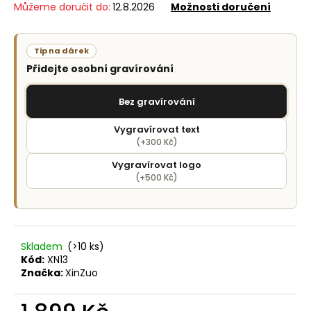
č
Můžeme doručit do:
12.8.2026
Možnosti doručení
u
j
e
Tip na dárek
m
Přidejte osobní gravírování
e
Bez gravírování
Vygravírovat text
(+300 Kč)
Vygravírovat logo
(+500 Kč)
Skladem
(>10 ks)
Kód:
XN13
Značka:
XinZuo