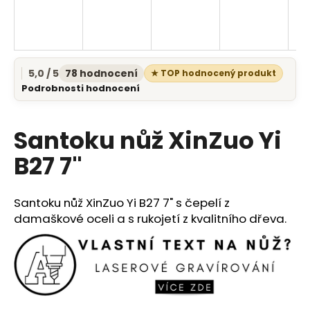
a
j
í
t
5,0 / 5
78 hodnocení
★ TOP hodnocený produkt
Průměrné
?
Podrobnosti hodnocení
hodnocení
produktu
je
Santoku nůž XinZuo Yi
5,0
z
B27 7"
5
HLEDAT
hvězdiček.
Santoku nůž XinZuo Yi B27 7" s čepelí z
damaškové oceli a s rukojetí z kvalitního dřeva.
D
o
p
o
r
u