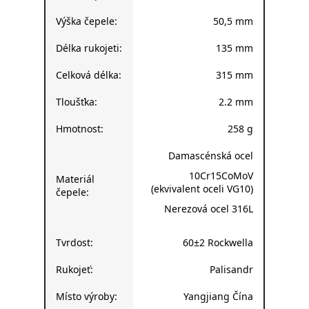
Výška čepele:
50,5 mm
Délka rukojeti:
135 mm
Celková délka:
315 mm
Tloušťka:
2.2 mm
Hmotnost:
258 g
Damascénská ocel
10Cr15CoMoV
Materiál
(ekvivalent oceli VG10)
čepele:
Nerezová ocel 316L
Tvrdost:
60±2 Rockwella
Rukojeť:
Palisandr
Místo výroby:
Yangjiang Čína