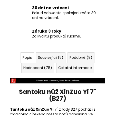
30 dní na vrácení
Pokud nebudete spokojeni máte 30
dní na vrácení.
Záruka 3 roky
Za kvalitu produktů ručíme.
Popis
Související (5)
Podobné (9)
Hodnocení (78)
Ostatní informace
Santoku nůž XinZuo Yi 7"
(B27)
Santoku nůž XinZuo Yi
7" z řady B27 pochází z
tradičního čínského města nožů
Yangjiang, ve