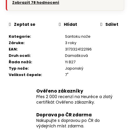
Zobrazit 78 hodnocení
Zeptat se
Hlídat
Sdílet
Kategorie
:
Santoku nože
Záruka
:
3 roky
EAN
:
3173324122196
Druh oceli
:
Damašková
Řada nožů
:
Yi B27
Typ nože
:
Japonský
Velikost čepele
:
7"
Ověřeno zákazníky
Přes 2 000 recenzí na Heuréce a zlatý
certifikát Ověřeno zákazníky.
Doprava po ČR zdarma
Nakupujte s dopravou po ČR do
výdejních míst zdarma.