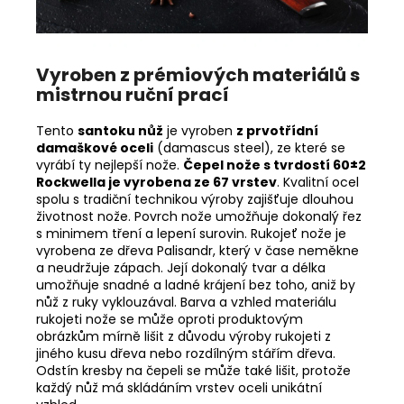
Vyroben z prémiových materiálů s
mistrnou ruční prací
Tento
santoku
nůž
je vyroben
z prvotřídní
damaškové oceli
(damascus steel), ze které se
vyrábí ty nejlepší nože.
Čepel nože s tvrdostí 60±2
Rockwella je vyrobena ze 67 vrstev
. Kvalitní ocel
spolu s tradiční technikou výroby zajišťuje dlouhou
životnost nože. Povrch nože umožňuje dokonalý řez
s minimem tření a lepení surovin. Rukojeť nože je
vyrobena ze dřeva Palisandr, který v čase neměkne
a neudržuje zápach. Její dokonalý tvar a délka
umožňuje snadné a ladné krájení bez toho, aniž by
nůž z ruky vyklouzával. Barva a vzhled materiálu
rukojeti nože se může oproti produktovým
obrázkům mírně lišit z důvodu výroby rukojeti z
jiného kusu dřeva nebo rozdílným stářím dřeva.
Odstín kresby na čepeli se může také lišit, protože
každý nůž má skládáním vrstev oceli unikátní