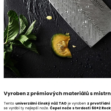
Vyroben z prémiových materiálů s mistrn
Tento
univerzální čínský nůž TAO
je vyroben
z prvotřídn
se vyrábí ty nejlepší nože.
Čepel nože s tvrdostí 60±2 Rock