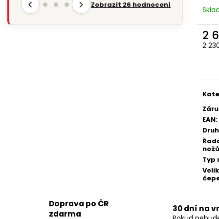
‹
›
Zobrazit 26 hodnocení
Skl
2 
2 23
Měr
cena
Kate
Záru
EAN
:
Druh
Řad
nož
Typ 
Veli
čepe
Doprava po ČR
30 dní na v
zdarma
Pokud nebud