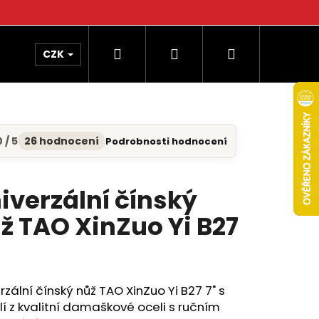
Hledat
Přihlášení
Nákupní
CZK
košík
 / 5
26 hodnocení
Podrobnosti hodnocení
měrné
nocení
uktu
iverzální čínský
ž TAO XinZuo Yi B27
diček.
rzální čínský nůž TAO XinZuo Yi B27 7" s
í z kvalitní damaškové oceli s ručním