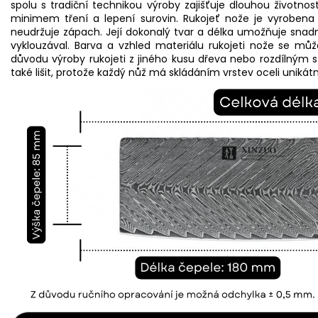
spolu s tradiční technikou výroby zajišťuje dlouhou životn
minimem tření a lepení surovin. Rukojeť nože je vyrobena
neudržuje zápach. Její dokonalý tvar a délka umožňuje snadn
vyklouzával. Barva a vzhled materiálu rukojeti nože se mů
důvodu výroby rukojeti z jiného kusu dřeva nebo rozdílným 
také lišit, protože každý nůž má skládáním vrstev oceli unikátn