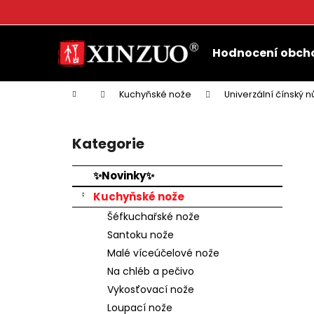
K
o
Přejít
Zpět
Zpět
š
na
Hodnocení obch
do
do
obsah
í
k
obchodu
obchodu
Domů
Kuchyňské nože
Univerzální čínský 
P
o
Kategorie
Přeskočit
s
kategorie
t
✨Novinky✨
r
Kuchyňské nože
a
Šéfkuchařské nože
n
Santoku nože
n
Malé víceúčelové nože
í
Na chléb a pečivo
p
Vykosťovací nože
a
Loupací nože