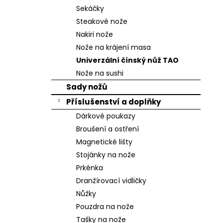
n
Sekáčky
e
Steakové nože
l
Nakiri nože
Nože na krájení masa
Univerzální čínský nůž TAO
Nože na sushi
Sady nožů
Příslušenství a doplňky
Dárkové poukazy
Broušení a ostření
Magnetické lišty
Stojánky na nože
Prkénka
Dranžírovací vidličky
Nůžky
Pouzdra na nože
Tašky na nože