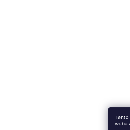
Tento
webu v