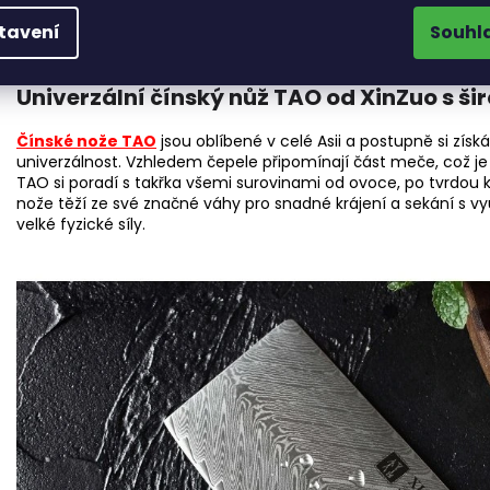
tavení
Souhl
Univerzální čínský nůž TAO od XinZuo s š
Čínské nože TAO
jsou oblíbené v celé Asii a postupně si získáv
univerzálnost. Vzhledem čepele připomínají část meče, což je d
TAO si poradí s takřka všemi surovinami od ovoce, po tvrdou
nože těží ze své značné váhy pro snadné krájení a sekání s v
velké fyzické síly.