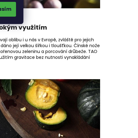
asím
irokým využitím
ají oblibu i u nás v Evropě, zvláště pro jejich
áno její velkou šířkou i tloušťkou. Čínské nože
 kořenovou zeleninu a porcování drůbeže. TAO
yužitím gravitace bez nutnosti vynakládání