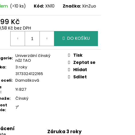
adem
(>10 ks)
Kód:
XN10
Značka:
XinZuo
699 Kč
0,58 Kč bez DPH
ná
DO KOŠÍKU
:
Tisk
Univerzální čínský
gorie
:
nůž TAO
Zeptat se
ka
:
3 roky
Hlídat
3173324122165
Sdílet
 oceli
:
Damašková
a
Yi B27
ů
:
nože
:
Čínský
kost
7"
le
:
rácení
Záruka 3 roky
ete