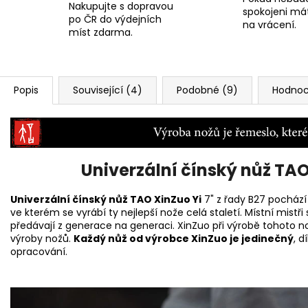
Nakupujte s dopravou
spokojeni má
po ČR do výdejních
na vrácení.
míst zdarma.
Popis
Související (4)
Podobné (9)
Hodnoc
Univerzální čínský nůž TAO
Univerzální čínský nůž TAO XinZuo Yi
7" z řady B27 pochází
ve kterém se vyrábí ty nejlepší nože celá staletí. Místní mist
předávají z generace na generaci. XinZuo při výrobě tohoto no
výroby nožů.
Každý nůž od výrobce XinZuo je jedinečný
, 
opracování.