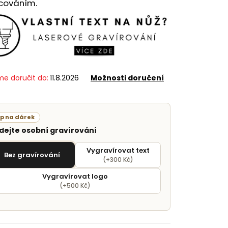
cováním.
e doručit do:
11.8.2026
Možnosti doručení
ip na dárek
idejte osobní gravírování
Vygravírovat text
Bez gravírování
(+300 Kč)
Vygravírovat logo
(+500 Kč)