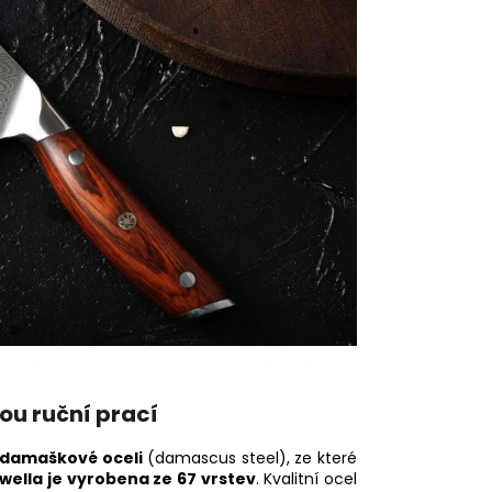
ou ruční prací
í damaškové oceli
(damascus steel), ze které
wella je vyrobena ze 67 vrstev
. Kvalitní ocel