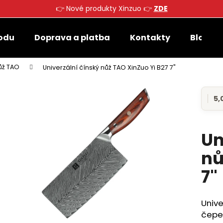
👉 Nové produkty Xinzuo 👉
ZDE
odu
Doprava a platba
Kontakty
Blog
Co potřebujete najít?
nůž TAO
Univerzální čínský nůž TAO XinZuo Yi B27 7"
HLEDAT
5,0
Prů
hod
prod
je
Un
Doporučujeme
5,0
z
nů
5
hvěz
7"
Unive
čepel