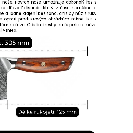
ost nože. Povrch nože umožňuje dokonalý řez s
 ze dřeva Palisandr, který v čase neměkne a
é a ladné krájení bez toho, aniž by nůž z ruky
že oproti produktovým obrázkům mírně lišit z
stářím dřeva. Odstín kresby na čepeli se může
í vzhled.