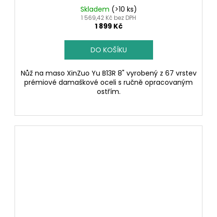
Skladem
(>10 ks)
1 569,42 Kč bez DPH
1 899 Kč
DO KOŠÍKU
Nůž na maso XinZuo Yu B13R 8" vyrobený z 67 vrstev
prémiové damaškové oceli s ručně opracovaným
ostřím.