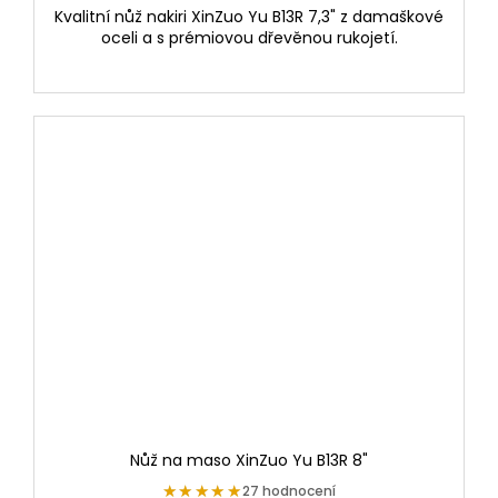
Kvalitní nůž nakiri XinZuo Yu B13R 7,3" z damaškové
oceli a s prémiovou dřevěnou rukojetí.
Nůž na maso XinZuo Yu B13R 8"
★★★★★
★★★★★
27 hodnocení