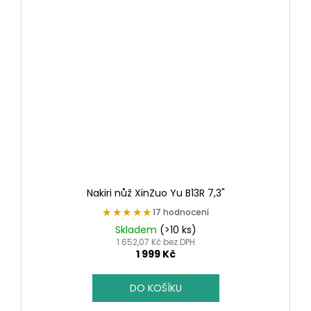
Nakiri nůž XinZuo Yu B13R 7,3"
★★★★★
★★★★★
17 hodnocení
Skladem
(>10 ks)
1 652,07 Kč bez DPH
1 999 Kč
DO KOŠÍKU