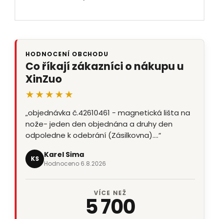
HODNOCENÍ OBCHODU
Co říkají zákazníci o nákupu u
XinZuo
★★★★★
„objednávka č.42610461 - magnetická lišta na
nože- jeden den objednána a druhy den
odpoledne k odebrání (Zásilkovna).…“
Karel Sima
KS
Hodnoceno 6.8.2026
VÍCE NEŽ
5 700