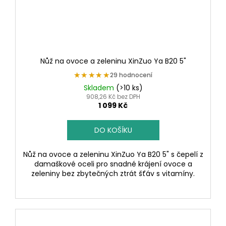
Nůž na ovoce a zeleninu XinZuo Ya B20 5"
★★★★★
★★★★★
29 hodnocení
Skladem
(>10 ks)
908,26 Kč bez DPH
1 099 Kč
DO KOŠÍKU
Nůž na ovoce a zeleninu XinZuo Ya B20 5" s čepelí z
damaškové oceli pro snadné krájení ovoce a
zeleniny bez zbytečných ztrát šťáv s vitamíny.