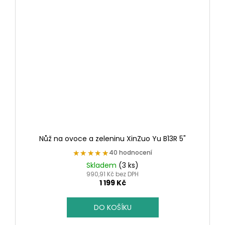
Nůž na ovoce a zeleninu XinZuo Yu B13R 5"
★★★★★
★★★★★
40 hodnocení
Skladem
(3 ks)
990,91 Kč bez DPH
1 199 Kč
DO KOŠÍKU