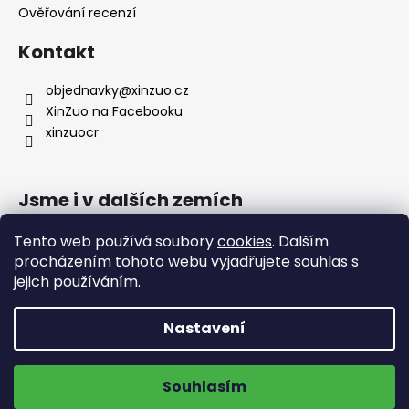
Ověřování recenzí
Kontakt
objednavky
@
xinzuo.cz
XinZuo na Facebooku
xinzuocr
Jsme i v dalších zemích
Tento web používá soubory
cookies
. Dalším
procházením tohoto webu vyjadřujete souhlas s
jejich používáním.
Nastavení
🔥 Nové produkty 🔥
Doprava zdarma na výdejní místa
Vytvořil Shoptet
Souhlasím
ZOBRAZIT NOVINKY
Copyright 2026
XinZuo
. Všechna práva vyhrazena.