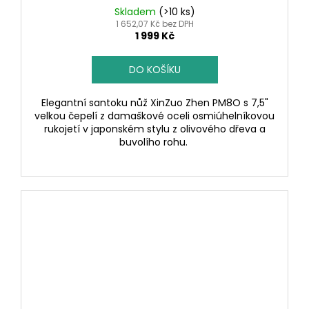
Skladem
(>10 ks)
1 652,07 Kč bez DPH
1 999 Kč
DO KOŠÍKU
Elegantní santoku nůž XinZuo Zhen PM8O s 7,5"
velkou čepelí z damaškové oceli osmiúhelníkovou
rukojetí v japonském stylu z olivového dřeva a
buvolího rohu.