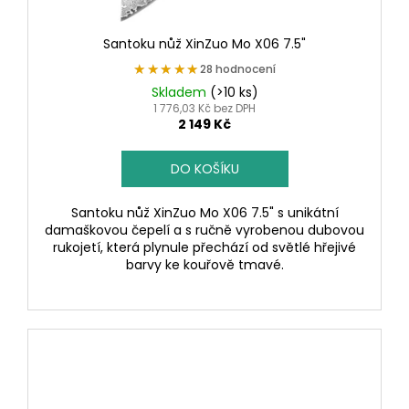
Santoku nůž XinZuo Mo X06 7.5"
★★★★★
★★★★★
28 hodnocení
Skladem
(>10 ks)
1 776,03 Kč bez DPH
2 149 Kč
DO KOŠÍKU
Santoku nůž XinZuo Mo X06 7.5" s unikátní
damaškovou čepelí a s ručně vyrobenou dubovou
rukojetí, která plynule přechází od světlé hřejivé
barvy ke kouřově tmavé.