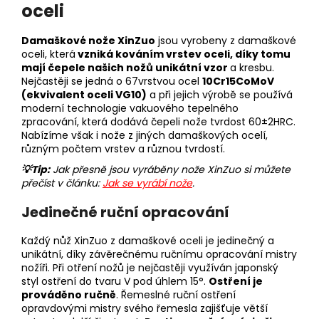
l
oceli
a
j
Damaškové nože XinZuo
jsou vyrobeny z damaškové
í
oceli, která
vzniká kováním vrstev oceli, díky tomu
mají čepele našich nožů unikátní vzor
a kresbu.
t
Nejčastěji se jedná o 67vrstvou ocel
10Cr15CoMoV
?
(ekvivalent oceli VG10)
a při jejich výrobě se používá
moderní technologie vakuového tepelného
zpracování, která dodává čepeli nože tvrdost 60±2HRC.
Nabízíme však i nože z jiných damaškových ocelí,
různým počtem vrstev a různou tvrdostí.
HLEDAT
💡Tip:
Jak přesně jsou vyráběny nože XinZuo si můžete
přečíst v článku:
Jak se vyrábí nože
.
Jedinečné ruční opracování
D
o
Každý nůž XinZuo z damaškové oceli je jedinečný a
unikátní, díky závěrečnému ručnímu opracování mistry
p
nožíři. Při otření nožů je nejčastěji využíván japonský
o
styl ostření do tvaru V pod úhlem 15°.
Ostření je
r
prováděno ručně
. Řemeslné ruční ostření
u
opravdovými mistry svého řemesla zajišťuje větší