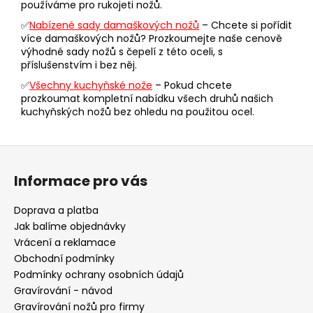
používáme pro rukojeti nožů.
u
✅
Nabízené sady damaškových nožů
– Chcete si pořídit
více damaškových nožů? Prozkoumejte naše cenově
výhodné sady nožů s čepelí z této oceli, s
příslušenstvím i bez něj.
✅
Všechny kuchyňské nože
– Pokud chcete
prozkoumat kompletní nabídku všech druhů našich
kuchyňských nožů bez ohledu na použitou ocel.
Z
á
Informace pro vás
p
a
Doprava a platba
t
Jak balíme objednávky
í
Vrácení a reklamace
Obchodní podmínky
Podmínky ochrany osobních údajů
Gravírování - návod
Gravírování nožů pro firmy