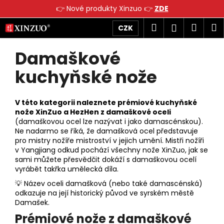
K
👉 Nové produkty Xinzuo 👉
ZDE
o
Přejít
Zpět
Zpět
Hledat
Náku
M
Přihlášen
CZK
š
na
obsah
í
košík
Damaškové
C
P
k
o
o
kuchyňské nože
p
s
o
t
V této kategorii naleznete prémiové kuchyňské
t
r
nože XinZuo a HezHen z damaškové oceli
ř
a
(damaškovou ocel lze nazývat i jako damascénskou).
e
n
Ne nadarmo se říká, že damašková ocel představuje
pro mistry nožíře mistroství v jejich umění. Mistři nožíři
b
n
v Yangjiang odkud pochází všechny nože XinZuo, jak se
u
í
sami můžete přesvědčit dokáží s damaškovou ocelí
j
vyrábět takřka umělecká díla.
p
e
a
💡 Název oceli damašková (nebo také damascénská)
odkazuje na její historický původ ve syrském městě
t
n
Damašek.
e
e
Prémiové nože z damaškové
n