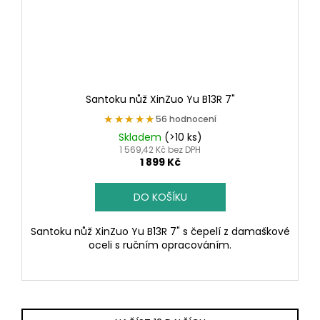
Santoku nůž XinZuo Yu B13R 7"
★★★★★
★★★★★
56 hodnocení
Skladem
(>10 ks)
1 569,42 Kč bez DPH
1 899 Kč
DO KOŠÍKU
Santoku nůž XinZuo Yu B13R 7" s čepelí z damaškové
oceli s ručním opracováním.