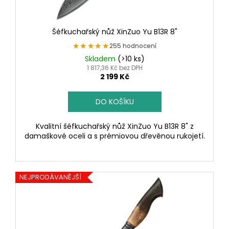
k
t
Šéfkuchařský nůž XinZuo Yu B13R 8"
ů
★★★★★
★★★★★
255 hodnocení
Skladem
(>10 ks)
1 817,36 Kč bez DPH
2 199 Kč
DO KOŠÍKU
Kvalitní šéfkuchařský nůž XinZuo Yu B13R 8" z
damaškové oceli a s prémiovou dřevěnou rukojetí.
NEJPRODÁVANĚJŠÍ