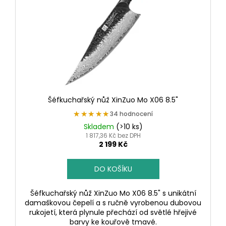
Šéfkuchařský nůž XinZuo Mo X06 8.5"
★★★★★
★★★★★
34 hodnocení
Skladem
(>10 ks)
1 817,36 Kč bez DPH
2 199 Kč
DO KOŠÍKU
Šéfkuchařský nůž XinZuo Mo X06 8.5" s unikátní
damaškovou čepelí a s ručně vyrobenou dubovou
rukojetí, která plynule přechází od světlé hřejivé
barvy ke kouřově tmavé.