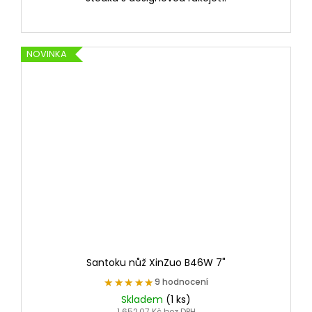
NOVINKA
Santoku nůž XinZuo B46W 7"
★★★★★
★★★★★
9 hodnocení
Skladem
(1 ks)
1 652,07 Kč bez DPH