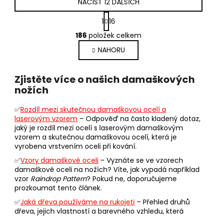
NAČÍST 12 DALŠÍCH
S
1
16
t
O
r
186
položek celkem
v
á
NAHORU
l
n
k
á
o
d
Zjistěte více o našich damaškových
v
a
nožích
á
c
n
í
í
✅
Rozdíl mezi skutečnou damaškovou ocelí a
p
laserovým vzorem
– Odpověď na často kladený dotaz,
r
jaký je rozdíl mezi ocelí s laserovým damaškovým
v
vzorem a skutečnou damaškovou ocelí, která je
k
vyrobena vrstvením oceli při kování.
y
✅
Vzory damaškové oceli
– Vyznáte se ve vzorech
v
damaškové oceli na nožích? Víte, jak vypadá například
ý
vzor
Raindrop Pattern
? Pokud ne, doporučujeme
prozkoumat tento článek.
p
i
✅
Jaká dřeva používáme na rukojeti
– Přehled druhů
s
dřeva, jejich vlastností a barevného vzhledu, která