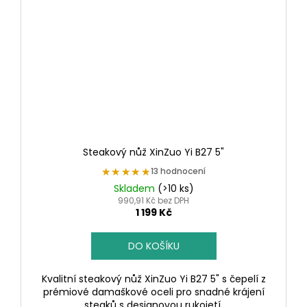
Steakový nůž XinZuo Yi B27 5"
★★★★★
★★★★★
13 hodnocení
Skladem
(>10 ks)
990,91 Kč bez DPH
1 199 Kč
DO KOŠÍKU
Kvalitní steakový nůž XinZuo Yi B27 5" s čepelí z
prémiové damaškové oceli pro snadné krájení
steaků s designovou rukojetí.