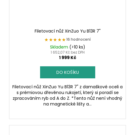
Filetovací nůž XinZuo Yu B13R 7"
★★★★★
★★★★★
16 hodnocení
Skladem
(>10 ks)
1 652,07 Kč bez DPH
1 999 Kč
DO KOŠÍKU
Filetovací nůž XinZuo Yu B13R 7" z damaškové oceli a
s prémiovou dřevěnou rukojetí, který si poradí se
zpracováním ryb od A do Z. *Tento nůž není vhodný
na magnetické lišty a...