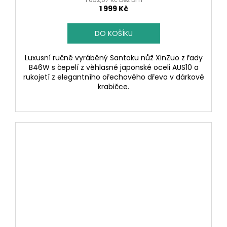
1 999 Kč
DO KOŠÍKU
Luxusní ručně vyráběný Santoku nůž XinZuo z řady
B46W s čepelí z věhlasné japonské oceli AUS10 a
rukojetí z elegantního ořechového dřeva v dárkové
krabičce.