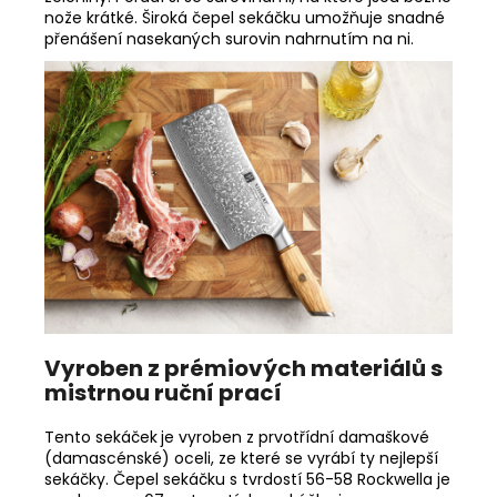
nože krátké. Široká čepel sekáčku umožňuje snadné
přenášení nasekaných surovin nahrnutím na ni.
Vyroben z prémiových materiálů s
mistrnou ruční prací
Tento sekáček
je vyroben z prvotřídní damaškové
(damascénské) oceli, ze které se vyrábí ty nejlepší
sekáčky. Čepel sekáčku s tvrdostí 56-58 Rockwella je