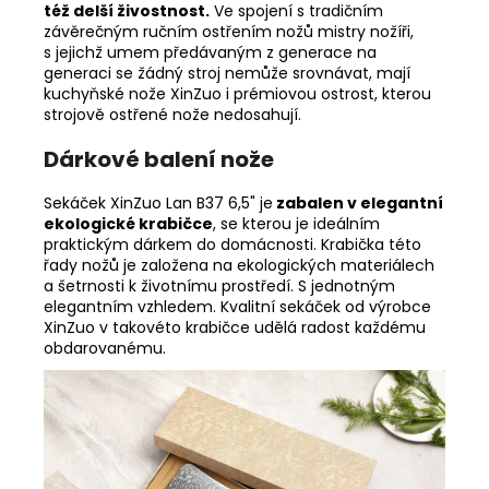
též delší živostnost.
Ve spojení s tradičním
závěrečným ručním ostřením nožů mistry nožíři,
s jejichž umem předávaným z generace na
generaci se žádný stroj nemůže srovnávat, mají
kuchyňské nože XinZuo i prémiovou ostrost, kterou
strojově ostřené nože nedosahují.
Dárkové balení nože
Sekáček XinZuo Lan B37 6,5" je
zabalen v elegantní
ekologické krabičce
, se kterou je ideálním
praktickým dárkem do domácnosti. Krabička této
řady nožů je založena na ekologických materiálech
a šetrnosti k životnímu prostředí. S jednotným
elegantním vzhledem. Kvalitní sekáček od výrobce
XinZuo v takovéto krabičce udělá radost každému
obdarovanému.