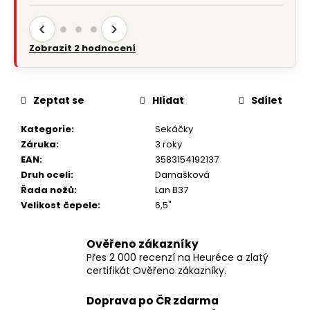
‹
›
Zobrazit 2 hodnocení
Zeptat se
Hlídat
Sdílet
Kategorie
:
Sekáčky
Záruka
:
3 roky
EAN
:
3583154192137
Druh oceli
:
Damašková
Řada nožů
:
Lan B37
Velikost čepele
:
6,5"
Ověřeno zákazníky
Přes 2 000 recenzí na Heuréce a zlatý
certifikát Ověřeno zákazníky.
Doprava po ČR zdarma