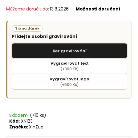
č
u
Můžeme doručit do:
13.8.2026
Možnosti doručení
j
e
m
Tip na dárek
e
Přidejte osobní gravírování
Bez gravírování
Vygravírovat text
(+300 Kč)
Vygravírovat logo
(+500 Kč)
Skladem
(>10 ks)
Kód:
XN123
Značka:
XinZuo