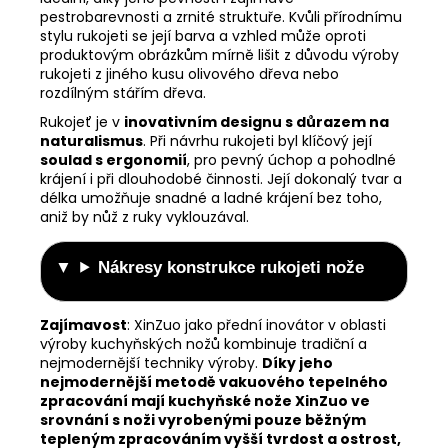
pestrobarevnosti a zrnité struktuře. Kvůli přírodnímu
stylu rukojeti se její barva a vzhled může oproti
produktovým obrázkům mírně lišit z důvodu výroby
rukojeti z jiného kusu olivového dřeva nebo
rozdílným stářím dřeva.
Rukojeť je v
inovativním designu s důrazem na
naturalismus
. Při návrhu rukojeti byl klíčový její
soulad s ergonomií
, pro pevný úchop a pohodlné
krájení i při dlouhodobé činnosti.
Její dokonalý tvar a
délka umožňuje snadné a ladné krájení bez toho,
aniž by nůž z ruky vyklouzával.
Nákresy konstrukce rukojeti nože
Zajímavost
:
XinZuo jako přední inovátor v oblasti
výroby kuchyňských nožů kombinuje tradiční a
nejmodernější techniky výroby.
Díky jeho
nejmodernější metodě vakuového tepelného
zpracování mají kuchyňské nože XinZuo ve
srovnání s noži vyrobenými pouze běžným
tepleným zpracováním vyšší tvrdost a ostrost,