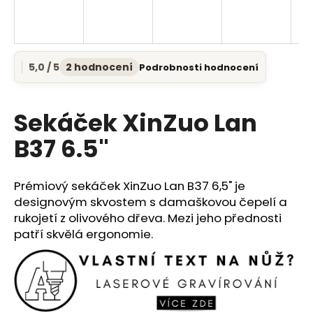
a
j
í
5,0 / 5
2 hodnocení
Podrobnosti hodnocení
t
Průměrné
hodnocení
?
produktu
je
Sekáček XinZuo Lan
5,0
z
B37 6.5"
5
HLEDAT
hvězdiček.
Prémiový sekáček XinZuo Lan B37 6,5" je
designovým skvostem s damaškovou čepelí a
rukojetí z olivového dřeva. Mezi jeho přednosti
D
patří skvělá ergonomie.
o
p
o
r
u