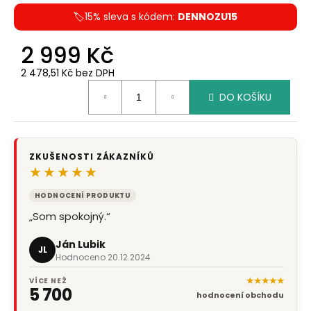
🏷️15% sleva s kódem:
DENNOZU15
2 999 Kč
2 478,51 Kč bez DPH
Měrná
DO KOŠÍKU
cena:
ZKUŠENOSTI ZÁKAZNÍKŮ
★★★★★
HODNOCENÍ PRODUKTU
„Som spokojný.“
Ján Lubik
JL
Hodnoceno 20.12.2024
★★★★★
VÍCE NEŽ
5 700
hodnocení obchodu