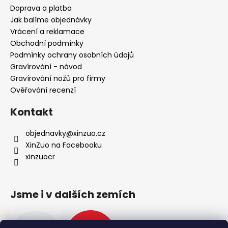
a
Doprava a platba
t
Jak balíme objednávky
í
Vrácení a reklamace
Obchodní podmínky
Podmínky ochrany osobních údajů
Gravírování - návod
Gravírování nožů pro firmy
Ověřování recenzí
Kontakt
objednavky
@
xinzuo.cz
XinZuo na Facebooku
xinzuocr
Jsme i v dalších zemích