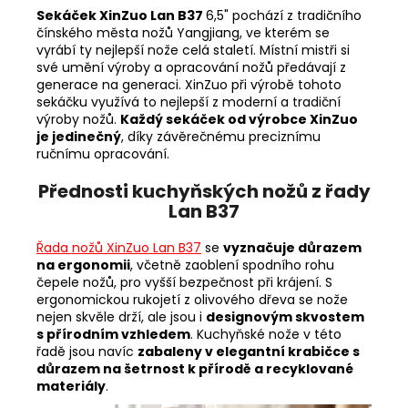
Sekáček XinZuo Lan B37
6,5" pochází z tradičního
čínského města nožů
Yangjiang, ve kterém se
vyrábí ty nejlepší nože celá staletí. Místní mistři si
své umění výroby a opracování nožů předávají z
generace na generaci. XinZuo při výrobě tohoto
sekáčku využívá to nejlepší z moderní a tradiční
výroby nožů.
Každý sekáček od výrobce XinZuo
je jedinečný
, díky závěrečnému preciznímu
ručnímu opracování.
Přednosti kuchyňských nožů z řady
Lan B37
Řada nožů XinZuo Lan B37
se
vyznačuje důrazem
na ergonomii
, včetně zaoblení spodního rohu
čepele nožů, pro vyšší bezpečnost při krájení. S
ergonomickou rukojetí z olivového dřeva se nože
nejen skvěle drží, ale jsou i
designovým skvostem
s přírodním vzhledem
. Kuchyňské nože v této
řadě jsou navíc
zabaleny v elegantní krabičce s
důrazem na šetrnost k přírodě a recyklované
materiály
.