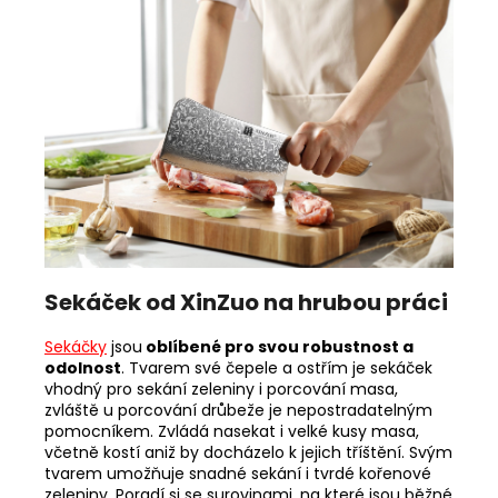
Sekáček od XinZuo na hrubou práci
Sekáčky
jsou
oblíbené pro svou robustnost a
odolnost
. Tvarem své čepele a ostřím je sekáček
vhodný pro sekání zeleniny i porcování masa,
zvláště u porcování drůbeže je nepostradatelným
pomocníkem. Zvládá nasekat i velké kusy masa,
včetně kostí aniž by docházelo k jejich tříštění. Svým
tvarem umožňuje snadné sekání i tvrdé kořenové
zeleniny. Poradí si se surovinami, na které jsou běžné