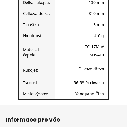
Délka rukojeti:
130 mm
Celková délka:
310 mm
Tloušťka:
3 mm
Hmotnost:
410 g
7Cr17MoV
Materiál
čepele:
SUS410
Olivové dřevo
Rukojeť:
Tvrdost:
56-58 Rockwella
Místo výroby:
Yangjiang Čína
Z
á
Informace pro vás
p