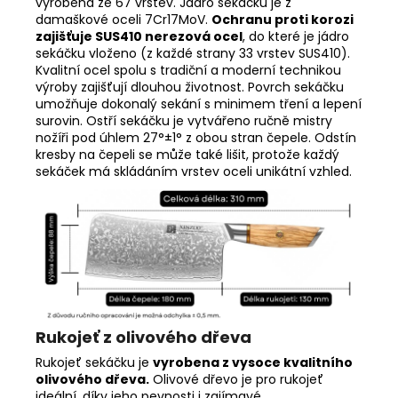
vyrobena ze 67 vrstev. Jádro sekáčku je z
damaškové oceli 7Cr17MoV.
Ochranu proti korozi
zajišťuje SUS410 nerezová ocel
, do které je jádro
sekáčku vloženo (z každé strany 33 vrstev SUS410).
Kvalitní ocel spolu s tradiční a moderní technikou
výroby zajišťují dlouhou životnost. Povrch sekáčku
umožňuje dokonalý sekání s minimem tření a lepení
surovin. Ostří sekáčku je vytvářeno ručně mistry
nožíři pod úhlem 27°±1° z obou stran čepele. Odstín
kresby na čepeli se může také lišit, protože každý
sekáček má skládáním vrstev oceli unikátní vzhled.
Rukojeť z olivového dřeva
Rukojeť sekáčku je
vyrobena z vysoce kvalitního
olivového dřeva.
Olivové dřevo je pro rukojeť
ideální, díky jeho pevnosti i zajímavé