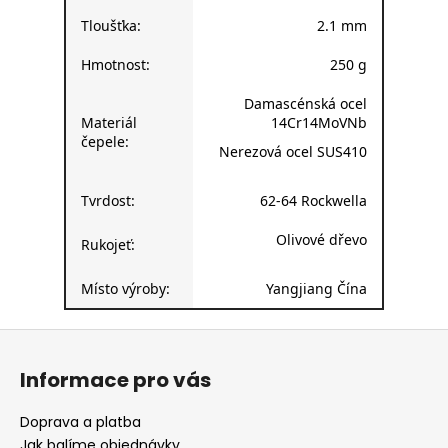
Tloušťka:
2.1 mm
Hmotnost:
250 g
Damascénská ocel
Materiál
14Cr14MoVNb
čepele:
Nerezová ocel SUS410
Tvrdost:
62-64 Rockwella
Olivové dřevo
Rukojeť:
Místo výroby:
Yangjiang Čína
Z
á
Informace pro vás
p
a
Doprava a platba
t
Jak balíme objednávky