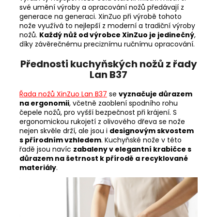
své umění výroby a opracování nožů předávají z
generace na generaci. XinZuo při výrobě tohoto
nože využívá to nejlepší z moderní a tradiční výroby
nožů.
Každý nůž od výrobce XinZuo je jedinečný
,
díky závěrečnému preciznímu ručnímu opracování.
Přednosti kuchyňských nožů z řady
Lan B37
Řada nožů XinZuo Lan B37
se
vyznačuje důrazem
na ergonomii
, včetně zaoblení spodního rohu
čepele nožů, pro vyšší bezpečnost při krájení. S
ergonomickou rukojetí z olivového dřeva se nože
nejen skvěle drží, ale jsou i
designovým skvostem
s přírodním vzhledem
. Kuchyňské nože v této
řadě jsou navíc
zabaleny v elegantní krabičce s
důrazem na šetrnost k přírodě a recyklované
materiály
.