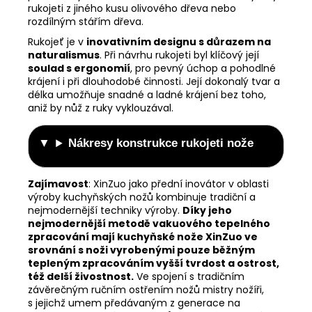
rukojeti z jiného kusu olivového dřeva nebo
rozdílným stářím dřeva.
Rukojeť je v
inovativním designu s důrazem na
naturalismus
. Při návrhu rukojeti byl klíčový její
soulad s ergonomií
, pro pevný úchop a pohodlné
krájení i při dlouhodobé činnosti.
Její dokonalý tvar a
délka umožňuje snadné a ladné krájení bez toho,
aniž by nůž z ruky vyklouzával.
Nákresy konstrukce rukojeti nože
Zajímavost
:
XinZuo jako přední inovátor v oblasti
výroby kuchyňských nožů kombinuje tradiční a
nejmodernější techniky výroby.
Díky jeho
nejmodernější metodě vakuového tepelného
zpracování mají kuchyňské nože XinZuo ve
srovnání s noži vyrobenými pouze běžným
tepleným zpracováním vyšší tvrdost a ostrost,
též delší živostnost.
Ve spojení s tradičním
závěrečným ručním ostřením nožů mistry nožíři,
s jejichž umem předávaným z generace na