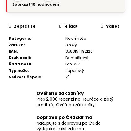
Zobrazit 16 hodnocení
Zeptat se
Hlídat
Sdílet
Kategorie
:
Nakiri nože
Záruka
:
3 roky
EAN
:
3583154192120
Druh oceli
:
Damašková
Řada nožů
:
Lan B37
Typ nože
:
Japonský
Velikost čepele
:
7"
Ověřeno zákazníky
Přes 2 000 recenzí na Heuréce a zlatý
certifikát Ověřeno zákazníky.
Doprava po ČR zdarma
Nakupujte s dopravou po ČR do
výdejních míst zdarma.