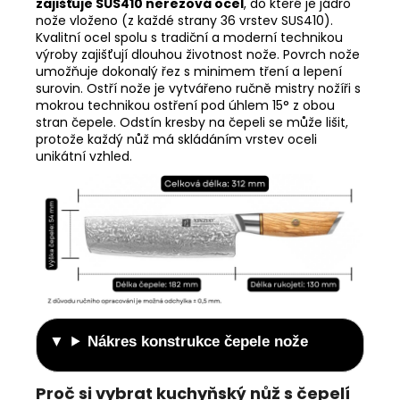
zajišťuje SUS410 nerezová ocel
, do které je jádro
nože vloženo (z každé strany 36 vrstev SUS410).
Kvalitní ocel spolu s tradiční a moderní technikou
výroby zajišťují dlouhou životnost nože. Povrch nože
umožňuje dokonalý řez s minimem tření a lepení
surovin. Ostří nože je vytvářeno ručně mistry nožíři s
mokrou technikou ostření pod úhlem 15° z obou
stran čepele. Odstín kresby na čepeli se může lišit,
protože každý nůž má skládáním vrstev oceli
unikátní vzhled.
Nákres konstrukce čepele nože
Proč si vybrat kuchyňský nůž s čepelí