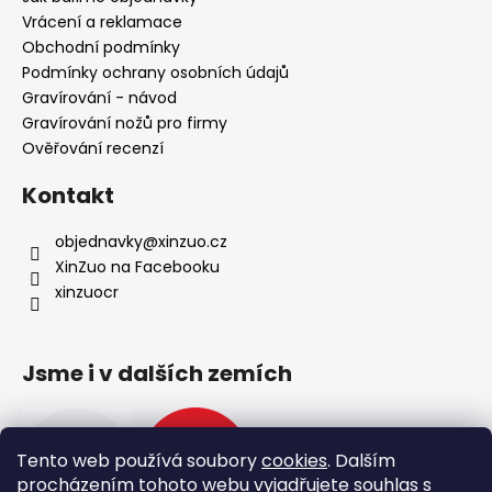
í
Vrácení a reklamace
Obchodní podmínky
Podmínky ochrany osobních údajů
Gravírování - návod
Gravírování nožů pro firmy
Ověřování recenzí
Kontakt
objednavky
@
xinzuo.cz
XinZuo na Facebooku
xinzuocr
Jsme i v dalších zemích
Tento web používá soubory
cookies
. Dalším
procházením tohoto webu vyjadřujete souhlas s