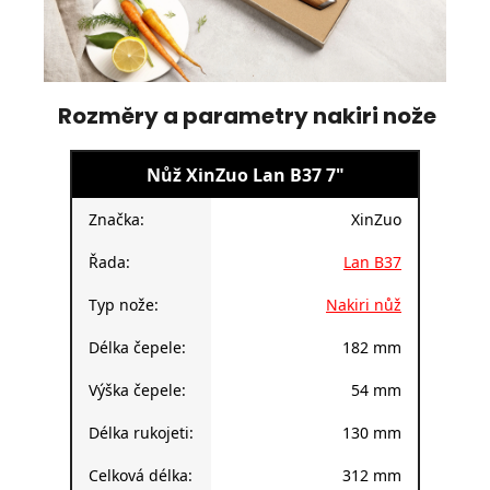
Rozměry a parametry nakiri nože
Nůž XinZuo Lan B37 7"
Značka:
XinZuo
Řada:
Lan B37
Typ nože:
Nakiri nůž
Délka čepele:
182 mm
Výška čepele:
54 mm
Délka rukojeti:
130 mm
Celková délka:
312 mm