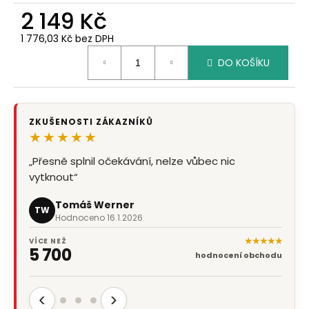
2 149 Kč
1 776,03 Kč bez DPH
Měrná
DO KOŠÍKU
cena:
ZKUŠENOSTI ZÁKAZNÍKŮ
★★★★★
„Přesně splnil očekávání, nelze vůbec nic
vytknout“
Tomáš Werner
TW
Hodnoceno 16.1.2026
★★★★★
VÍCE NEŽ
5 700
hodnocení obchodu
‹
›