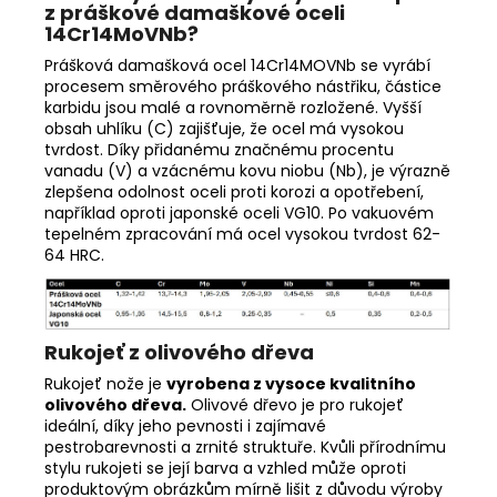
z práškové damaškové oceli
14Cr14MoVNb?
Prášková damašková ocel 14Cr14MOVNb se vyrábí
procesem směrového práškového nástřiku, částice
karbidu jsou malé a rovnoměrně rozložené. Vyšší
obsah uhlíku (C) zajišťuje, že ocel má vysokou
tvrdost. Díky přidanému značnému procentu
vanadu (V) a vzácnému kovu niobu (Nb), je výrazně
zlepšena odolnost oceli proti korozi a opotřebení,
například oproti japonské oceli VG10. Po vakuovém
tepelném zpracování má ocel vysokou tvrdost 62-
64 HRC.
Rukojeť z olivového dřeva
Rukojeť nože je
vyrobena z vysoce kvalitního
olivového dřeva.
Olivové dřevo je pro rukojeť
ideální, díky jeho pevnosti i zajímavé
pestrobarevnosti a zrnité struktuře. Kvůli přírodnímu
stylu rukojeti se její barva a vzhled může oproti
produktovým obrázkům mírně lišit z důvodu výroby