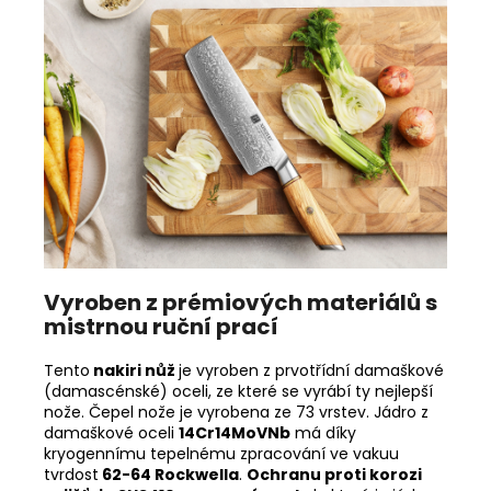
Vyroben z prémiových materiálů s
mistrnou ruční prací
Tento
nakiri
nůž
j
e vyroben z prvotřídní damaškové
(damascénské) oceli, ze které se vyrábí ty nejlepší
nože. Čepel nože je vyrobena ze 73 vrstev. Jádro z
damaškové oceli
14Cr14MoVNb
má
díky
kryogennímu tepelnému zpracování ve vakuu
tvrdost
62-64 Rockwella
.
Ochranu proti korozi