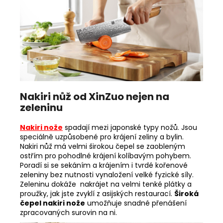
Nakiri nůž od XinZuo nejen na
zeleninu
Nakiri nože
spadají mezi japonské typy nožů. Jsou
speciálně uzpůsobené pro krájení zeliny a bylin.
Nakiri nůž má velmi širokou čepel se zaobleným
ostřím pro pohodlné krájení kolíbavým pohybem.
Poradí si se sekáním a krájením i tvrdé kořenové
zeleniny bez nutnosti vynaložení velké fyzické síly.
Zeleninu dokáže nakrájet na velmi tenké plátky a
proužky, jak jste zvyklí z asijských restaurací.
Široká
čepel nakiri nože
umožňuje snadné přenášení
zpracovaných surovin na ni.