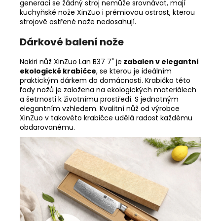
generaci se žádný stroj nemůže srovnávat, mají
kuchyňské nože XinZuo i prémiovou ostrost, kterou
strojově ostřené nože nedosahují.
Dárkové balení nože
Nakiri nůž XinZuo Lan B37 7" je
zabalen v elegantní
ekologické krabičce
, se kterou je ideálním
praktickým dárkem do domácnosti. Krabička této
řady nožů je založena na ekologických materiálech
a šetrnosti k životnímu prostředí. S jednotným
elegantním vzhledem. Kvalitní nůž od výrobce
XinZuo v takovéto krabičce udělá radost každému
obdarovanému.