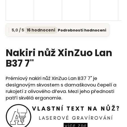
a
j
í
t
5,0 / 5
16 hodnocení
Podrobnosti hodnocení
Průměrné
?
hodnocení
produktu
je
Nakiri nůž XinZuo Lan
5,0
z
B37 7"
5
HLEDAT
hvězdiček.
Prémiový nakiri nůž XinZuo Lan B37 7" je
designovým skvostem s damaškovou čepelí a
D
rukojetí z olivového dřeva. Mezi jeho přednosti
o
patří skvělá ergonomie.
p
o
r
u