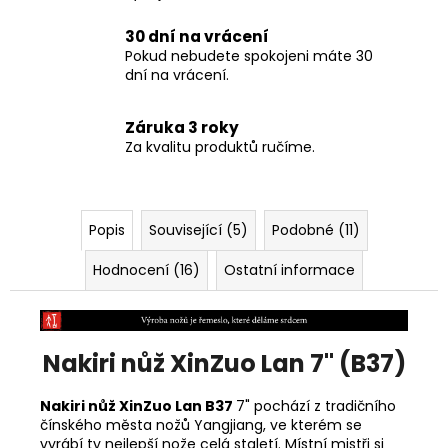
30 dní na vrácení
Pokud nebudete spokojeni máte 30
dní na vrácení.
Záruka 3 roky
Za kvalitu produktů ručíme.
Popis
Související (5)
Podobné (11)
Hodnocení (16)
Ostatní informace
Nakiri nůž XinZuo Lan 7" (B37)
Nakiri nůž XinZuo Lan B37
7" pochází z tradičního
čínského města nožů
Yangjiang, ve kterém se
vyrábí ty nejlepší nože celá staletí. Místní mistři si