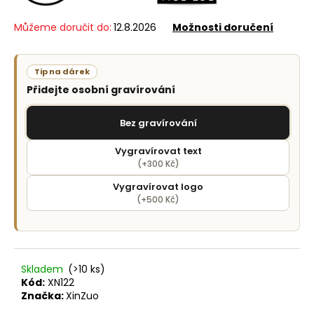
č
u
Můžeme doručit do:
12.8.2026
Možnosti doručení
j
e
m
Tip na dárek
e
Přidejte osobní gravírování
Bez gravírování
Vygravírovat text
(+300 Kč)
Vygravírovat logo
(+500 Kč)
Skladem
(>10 ks)
Kód:
XN122
Značka:
XinZuo