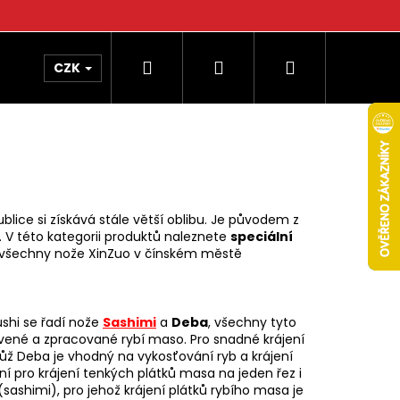
Hledat
Přihlášení
Nákupní
CZK
košík
publice si získává stále větší oblibu. Je původem z
. V této kategorii produktů naleznete
speciální
o všechny nože XinZuo v čínském městě
shi se řadí nože
Sashimi
a
Deba
, všechny tyto
ravené a zpracované rybí maso. Pro snadné krájení
ž Deba je vhodný na vykosťování ryb a krájení
ní pro krájení tenkých plátků masa na jeden řez i
(sashimi), pro jehož krájení plátků rybího masa je