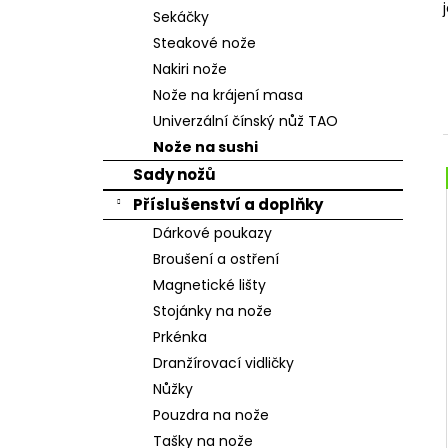
n
Sekáčky
e
Steakové nože
l
Nakiri nože
Nože na krájení masa
Univerzální čínský nůž TAO
Nože na sushi
Sady nožů
Příslušenství a doplňky
Dárkové poukazy
Broušení a ostření
Magnetické lišty
Stojánky na nože
Prkénka
Dranžírovací vidličky
Nůžky
Pouzdra na nože
Tašky na nože