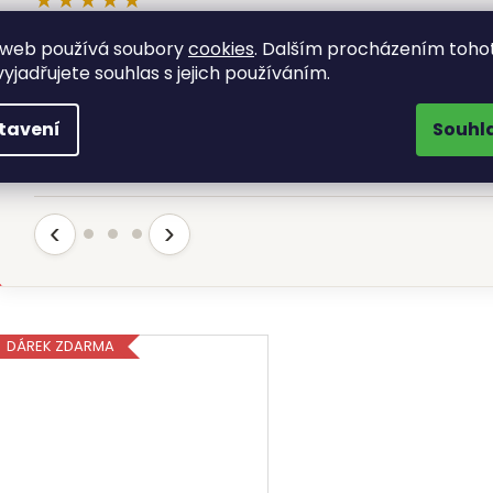
„bezproblemový nákup, jeden den objednáte
 web používá soubory
cookies
. Dalším procházením toho
druhý den ho máte doma, obchod doporučuji“
yjadřujete souhlas s jejich používáním.
Karel Regner
tavení
Souhl
KR
Hodnoceno 7.8.2026
‹
›
DÁREK ZDARMA