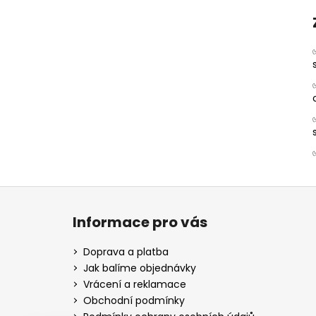
Z
á
Informace pro vás
p
a
Doprava a platba
t
Jak balíme objednávky
í
Vrácení a reklamace
Obchodní podmínky