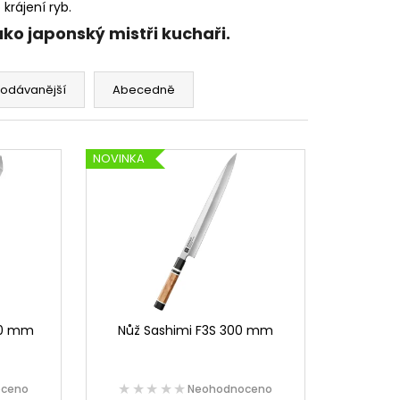
o krájení ryb.
jako japonský mistři kuchaři.
rodávanější
Abecedně
NOVINKA
00 mm
Nůž Sashimi F3S 300 mm
★★★★★
★★★★★
oceno
Neohodnoceno