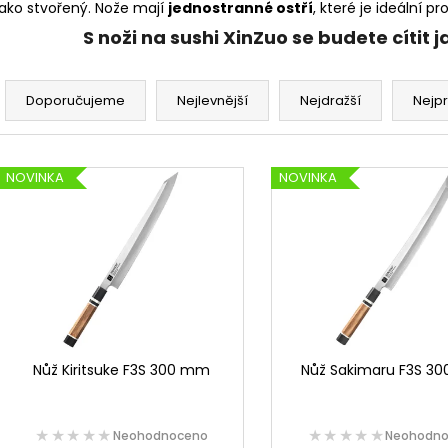
jako stvořený. Nože mají
jednostranné ostří
, které je ideální pr
S noži na sushi XinZuo se budete cítit 
Ř
a
Doporučujeme
Nejlevnější
Nejdražší
Nejp
z
e
V
n
NOVINKA
NOVINKA
ý
í
p
p
i
r
s
o
p
d
r
u
o
k
d
Nůž Kiritsuke F3S 300 mm
Nůž Sakimaru F3S 3
t
u
ů
k
★★★★★
★★★★★
★★★★★
★★★★★
Neohodnoceno
Neohodn