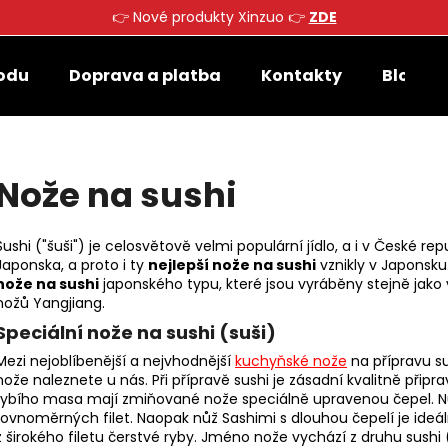
👉 Nové produkty Xinzuo 👉
ZDE
odu
Doprava a platba
Kontakty
Blog
Co potřebujete najít?
Nože na sushi
HLEDAT
Sushi ("šuši") je celosvětově velmi populární jídlo, a i v České re
Japonska, a proto i ty
nejlepší nože na sushi
vznikly v Japonsku
Doporučujeme
nože na sushi
japonského typu, které jsou vyráběny stejně jak
nožů
Yangjiang.
Speciální nože na sushi (suši)
Mezi nejoblíbenější a nejvhodnější
kuchyňské nože
na přípravu su
nože naleznete u nás. Při přípravě sushi je zásadní kvalitně přip
rybího masa mají zmiňované nože speciálně upravenou čepel. Nů
rovnoměrných filet. Naopak nůž Sashimi s dlouhou čepelí je ideál
z širokého filetu čerstvé ryby. Jméno nože vychází z druhu sushi 