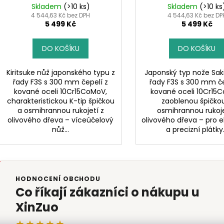
t
Skladem
(>10 ks)
Skladem
(>10 ks
ů
4 544,63 Kč bez DPH
4 544,63 Kč bez DP
5 499 Kč
5 499 Kč
DO KOŠÍKU
DO KOŠÍKU
Kiritsuke nůž japonského typu z
Japonský typ nože Sak
řady F3S s 300 mm čepelí z
řady F3S s 300 mm če
kované oceli 10Cr15CoMoV,
kované oceli 10Cr15
charakteristickou K-tip špičkou
zaoblenou špičko
a osmihrannou rukojetí z
osmihrannou rukoje
olivového dřeva – víceúčelový
olivového dřeva – pro e
nůž...
a precizní plátky.
HODNOCENÍ OBCHODU
Co říkají zákazníci o nákupu u
XinZuo
★★★★★