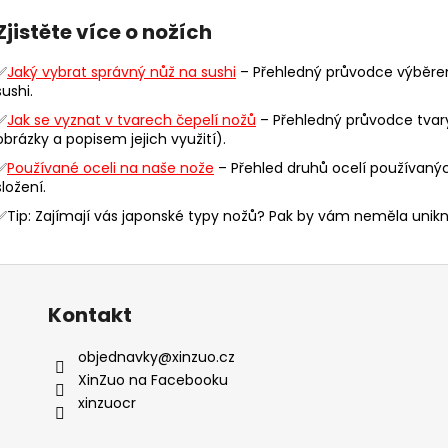
v
Zjistěte více o nožích
l
á
✅
Jaký vybrat správný nůž na sushi
– Přehledný průvodce výběrem
d
sushi.
a
✅
Jak se vyznat v tvarech čepelí nožů
– Přehledný průvodce tvar
c
obrázky a popisem jejich využití).
í
p
✅
Používané oceli na naše nože
– Přehled druhů ocelí používaných
r
složení.
v
✅Tip: Zajímají vás japonské typy nožů? Pak by vám neměla uni
k
y
v
ý
Kontakt
p
i
objednavky
@
xinzuo.cz
s
XinZuo na Facebooku
u
xinzuocr