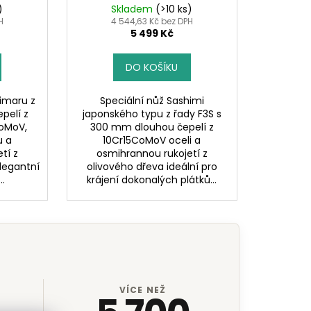
)
Skladem
(>10 ks)
H
4 544,63 Kč bez DPH
5 499 Kč
DO KOŠÍKU
imaru z
Speciální nůž Sashimi
pelí z
japonského typu z řady F3S s
CoMoV,
300 mm dlouhou čepelí z
u a
10Cr15CoMoV oceli a
tí z
osmihrannou rukojetí z
legantní
olivového dřeva ideální pro
..
krájení dokonalých plátků...
VÍCE NEŽ