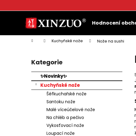
K
o
Přejít
Zpět
Zpět
š
na
Hodnocení obch
do
do
obsah
í
k
obchodu
obchodu
Domů
Kuchyňské nože
Nože na sushi
P
o
Kategorie
Přeskočit
s
kategorie
t
✨Novinky✨
r
Kuchyňské nože
a
Šéfkuchařské nože
n
Santoku nože
n
Malé víceúčelové nože
í
Na chléb a pečivo
p
Vykosťovací nože
a
Loupací nože