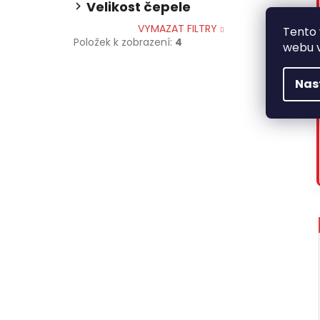
Velikost čepele
VYMAZAT FILTRY
Tento
Položek k zobrazení:
4
webu v
Nas