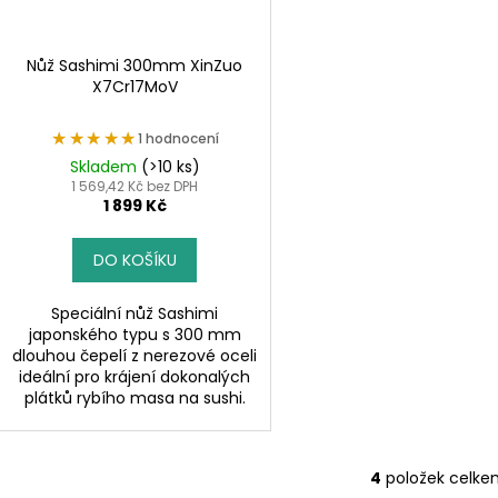
Nůž Sashimi 300mm XinZuo
X7Cr17MoV
★★★★★
★★★★★
1 hodnocení
Skladem
(>10 ks)
1 569,42 Kč bez DPH
1 899 Kč
DO KOŠÍKU
Speciální nůž Sashimi
japonského typu s 300 mm
dlouhou čepelí z nerezové oceli
ideální pro krájení dokonalých
plátků rybího masa na sushi.
4
položek celke
O