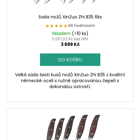
k
t
ů
Sada nožů XinZuo Zhi B35 6ks
★★★★★
★★★★★
46 hodnocení
Skladem
(>10 ks)
3 057,02 Kč bez DPH
3 699 Kč
DO KOŠÍKU
Velká sada šesti kusů nožů XinZuo Zhi B35 z kvalitní
německé oceli s ručně opracovanou čepelí s
dokonalou ostrostí.