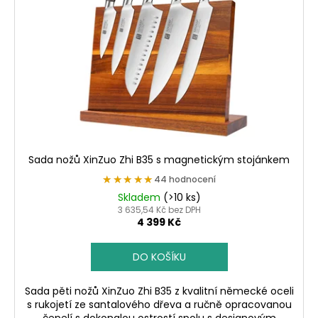
Sada nožů XinZuo Zhi B35 s magnetickým stojánkem
★★★★★
★★★★★
44 hodnocení
Skladem
(>10 ks)
3 635,54 Kč bez DPH
4 399 Kč
DO KOŠÍKU
Sada pěti nožů XinZuo Zhi B35 z kvalitní německé oceli
s rukojetí ze santalového dřeva a ručně opracovanou
čepelí s dokonalou ostrostí spolu s designovým