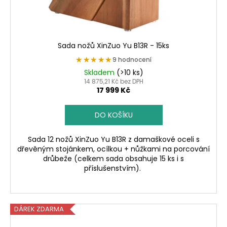
Sada nožů XinZuo Yu B13R - 15ks
★★★★★
★★★★★
9 hodnocení
Skladem
(>10 ks)
14 875,21 Kč bez DPH
17 999 Kč
DO KOŠÍKU
Sada 12 nožů XinZuo Yu B13R z damaškové oceli s
dřevěným stojánkem, ocílkou + nůžkami na porcování
drůbeže (celkem sada obsahuje 15 ks i s
příslušenstvím).
DÁREK ZDARMA