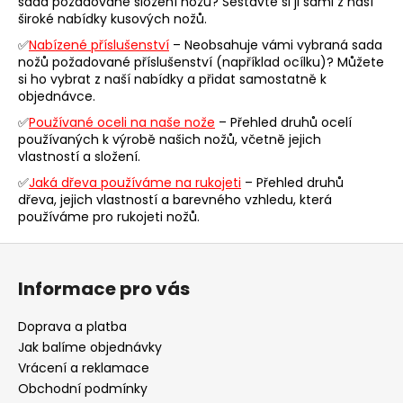
sada požadované složení nožů? Sestavte si ji sami z naší
a
široké nabídky kusových nožů.
c
✅
Nabízené příslušenství
– Neobsahuje vámi vybraná sada
í
nožů požadované příslušenství (například ocílku)? Můžete
p
si ho vybrat z naší nabídky a přidat samostatně k
r
objednávce.
v
✅
Používané oceli na naše nože
– Přehled druhů ocelí
k
používaných k výrobě našich nožů, včetně jejich
y
vlastností a složení.
v
✅
Jaká dřeva používáme na rukojeti
– Přehled druhů
ý
dřeva, jejich vlastností a barevného vzhledu, která
p
používáme pro rukojeti nožů.
i
s
Z
u
á
Informace pro vás
p
a
Doprava a platba
t
Jak balíme objednávky
í
Vrácení a reklamace
Obchodní podmínky