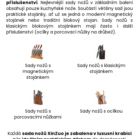
č
příslušenství
. Nejlevnější sady nožů v základním balení
u
obsahují pouze kuchyňské nože. Součástí většiny sad jsou
j
praktické stojánky, ať už se jedná o moderní magnetický
e
stojánek nebo tradiční blokový stojan. Sady nožů s
klasickým blokovým stojánkem mají často i další
m
příslušenství (ocílky a porcovací nůžky na drůbež).
e
Sady nožů s
Sady nožů s klasickým
magnetickým
stojánkem
stojánkem
Sady nožů s
Sady nožů s ocílkou
porcovacími nůžkami
Každá
sada nožů XinZuo je zabalena v luxusní krabici