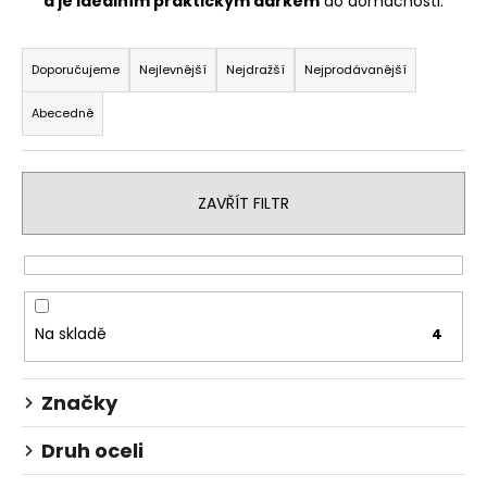
a je ideálním praktickým dárkem
do domácnosti.
Ř
a
Doporučujeme
Nejlevnější
Nejdražší
Nejprodávanější
z
Abecedně
e
n
í
ZAVŘÍT FILTR
p
r
o
d
u
Na skladě
4
k
t
Značky
ů
Druh oceli