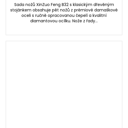
Sada nožů XinZuo Feng B32 s klasickým dřevěným
stojánkem obsahuje pět nožů z prémiové damaškové
oceli s ručně opracovanou čepelí a kvalitní
diamantovou ocílku. Nože z řady...