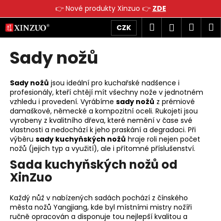
K
👉 Nové produkty Xinzuo 👉
ZDE
o
Přejít
Zpět
Zpět
Hledat
Náku
M
Přihlášen
CZK
š
na
obsah
í
košík
Sady nožů
C
k
o
p
Sady nožů
jsou ideální pro kuchařské nadšence i
o
profesionály, kteří chtějí mít všechny nože v jednotném
vzhledu i provedení. Vyrábíme
sady nožů
z prémiové
t
damaškové, německé a kompozitní oceli. Rukojeti jsou
ř
vyrobeny z kvalitního dřeva, které nemění v čase své
e
vlastnosti a nedochází k jeho praskání a degradaci. Při
výběru
sady kuchyňských nožů
hraje roli nejen počet
b
nožů (jejich typ a využití), ale i přítomné příslušenství.
u
Sada kuchyňských nožů od
j
XinZuo
e
t
Každý nůž v nabízených sadách pochází z čínského
e
města nožů Yangjiang, kde byl místními mistry nožíři
ručně opracován a disponuje tou nejlepší kvalitou a
n