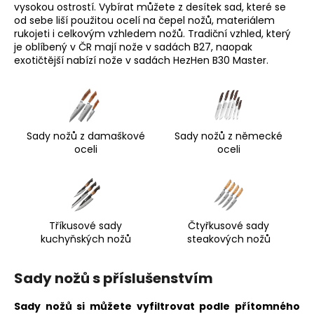
vysokou ostrostí. Vybírat můžete z desítek sad, které se
a
od sebe liší použitou ocelí na čepel nožů, materiálem
j
rukojeti i celkovým vzhledem nožů. Tradiční vzhled, který
je oblíbený v ČR mají nože v sadách B27, naopak
í
exotičtější nabízí nože v sadách HezHen B30 Master.
t
?
Sady nožů z damaškové
Sady nožů z německé
oceli
oceli
HLEDAT
D
Tříkusové sady
Čtyřkusové sady
o
kuchyňských nožů
steakových nožů
p
o
Sady nožů s příslušenstvím
r
u
Sady nožů si můžete vyfiltrovat podle přítomného