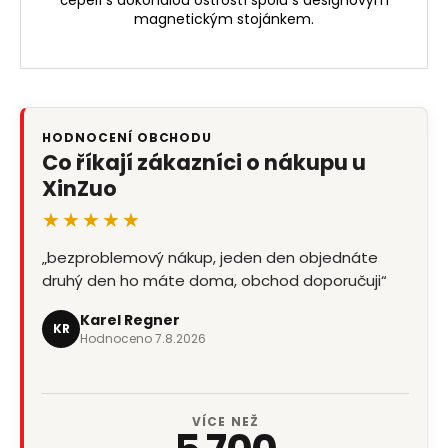
magnetickým stojánkem.
HODNOCENÍ OBCHODU
Co říkají zákazníci o nákupu u
XinZuo
★★★★★
„bezproblemový nákup, jeden den objednáte
„objednávka č.42610461 - magnetická lišta na
druhý den ho máte doma, obchod doporučuji“
nože- jeden den objednána a druhy den
odpoledne k odebrání (Zásilkovna).…“
Karel Regner
KR
Hodnoceno 7.8.2026
Karel Sima
KS
Hodnoceno 6.8.2026
VÍCE NEŽ