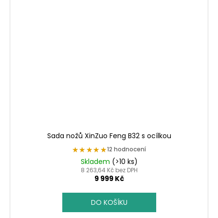
Sada nožů XinZuo Feng B32 s ocílkou
★★★★★
★★★★★
12 hodnocení
Skladem
(>10 ks)
8 263,64 Kč bez DPH
9 999 Kč
DO KOŠÍKU