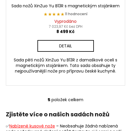
Sada nožů XinZuo Yu B13R s magnetickým stojánkem
★★★★★
★★★★★
11 hodnocení
Vyprodáno
7 023,97 Kč bez DPH
8 499 Kč
DETAIL
Sada pěti nožů XinZuo Yu B13R z damaškové oceli s
magnetickým stojánkem. Tato sada obsahuje ty
nejpoužívanější nože pro přípravu české kuchyně.
5
položek celkem
O
v
Zjistěte více o našich sadách nožů
l
á
✅
Nabízené kusové nože
– Neobsahuje žádná nabízená
d