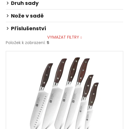
Druh sady
Nože v sadě
Příslušenství
VYMAZAT FILTRY
Položek k zobrazení:
5
V
ý
p
i
s
p
r
o
d
u