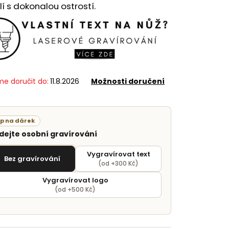
í s dokonalou ostrostí.
e doručit do:
11.8.2026
Možnosti doručení
ip na dárek
idejte osobní gravírování
Vygravírovat text
Bez gravírování
(od +300 Kč)
Vygravírovat logo
(od +500 Kč)