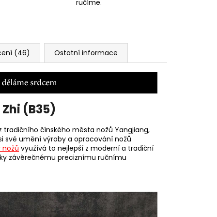
ručíme.
ení (46)
Ostatní informace
Zhi (B35)
 z tradičního čínského města nožů
Yangjiang,
ři si své umění výroby a opracování nožů
 nožů
využívá to nejlepší z moderní a tradiční
díky závěrečnému preciznímu ručnímu