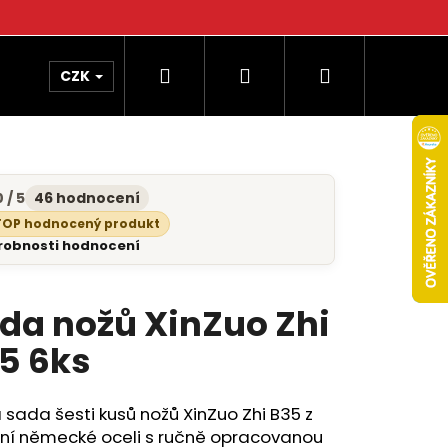
Hledat
Přihlášení
Nákupní
CZK
košík
 / 5
46 hodnocení
měrné
nocení
TOP hodnocený produkt
uktu
robnosti hodnocení
da nožů XinZuo Zhi
diček.
5 6ks
 sada šesti kusů nožů XinZuo Zhi B35 z
tní německé oceli s ručně opracovanou