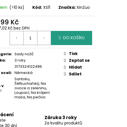
adem
(>10 ks)
Kód:
XS11
Značka:
XinZuo
699 Kč
7,02 Kč bez DPH
ná
DO KOŠÍKU
:
Tisk
gorie
:
Sady nožů
ka
:
3 roky
Zeptat se
3173324122486
Hlídat
 oceli
:
Německá
Sdílet
Santoku
,
Šéfkuchařský
,
Na
 v
ovoce a zeleninu
,
ě
:
Loupací
,
Na krájení
masa
,
Na pečivo
rácení
Záruka 3 roky
ete
Za kvalitu produktů
te 30 dní