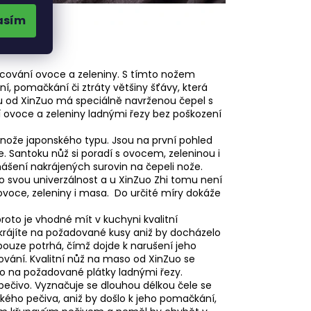
asím
m
racování ovoce a zeleniny. S tímto nožem
ení, pomačkání či ztráty většiny šťávy, která
u od XinZuo má speciálně navrženou čepel s
 ovoce a zeleniny ladnými řezy bez poškození
 nože japonského typu. Jsou na první pohled
e. Santoku nůž si poradí s ovocem, zeleninou i
šení nakrájených surovin na čepeli nože.
o svou univerzálnost a u XinZuo Zhi tomu není
 ovoce, zeleniny i masa. Do určité míry dokáže
proto je vhodné mít v kuchyni kvalitní
krájíte na požadované kusy aniž by docházelo
 pouze potrhá, čímž dojde k narušení jeho
ování. Kvalitní nůž na maso od XinZuo se
 na požadované plátky ladnými řezy.
 pečivo. Vyznačuje se dlouhou délkou čele se
ého pečiva, aniž by došlo k jeho pomačkání,