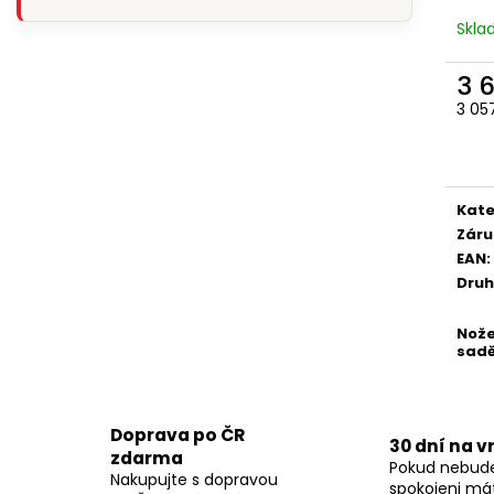
Skl
3 
3 05
Měr
cena
Kate
Záru
EAN
:
Druh
Nože
sad
Doprava po ČR
30 dní na v
zdarma
Pokud nebud
Nakupujte s dopravou
spokojeni má