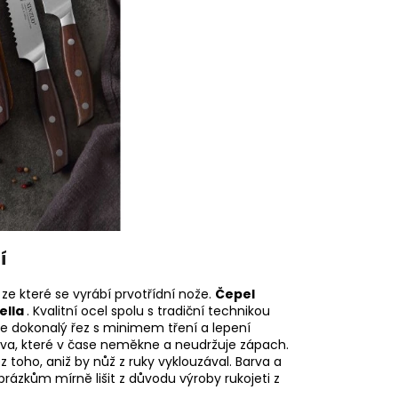
í
, ze které se vyrábí prvotřídní nože.
Čepel
ella
. Kvalitní ocel spolu s tradiční technikou
je dokonalý řez s minimem tření a lepení
řeva, které v čase neměkne a neudržuje zápach.
 toho, aniž by nůž z ruky vyklouzával.
Barva a
rázkům mírně lišit z důvodu výroby rukojeti z