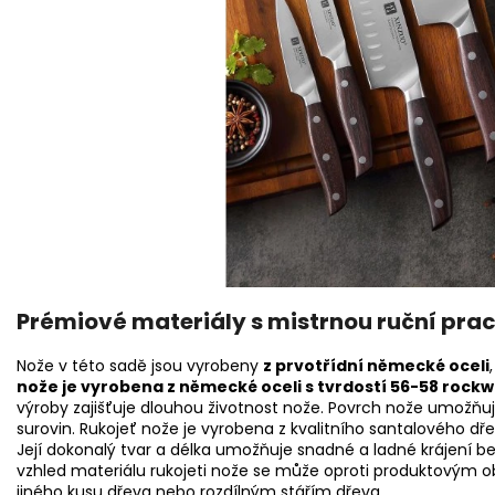
Prémiové materiály s mistrnou ruční prac
Nože v této sadě jsou vyrobeny
z prvotřídní německé oceli
nože je vyrobena z německé oceli s tvrdostí 56-58 rockw
výroby zajišťuje dlouhou životnost nože. Povrch nože umožňu
surovin. Rukojeť nože je vyrobena z kvalitního santalového d
Její dokonalý tvar a délka umožňuje snadné a ladné krájení bez
vzhled materiálu rukojeti nože se může oproti produktovým ob
jiného kusu dřeva nebo rozdílným stářím dřeva.