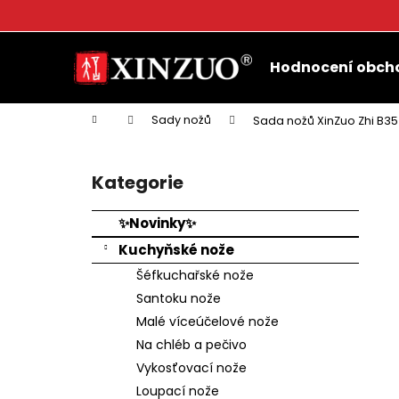
K
o
Přejít
Zpět
Zpět
š
na
Hodnocení obch
do
do
obsah
í
k
obchodu
obchodu
Domů
Sady nožů
Sada nožů XinZuo Zhi B35
P
o
Kategorie
Přeskočit
s
kategorie
t
✨Novinky✨
r
Kuchyňské nože
a
Šéfkuchařské nože
n
Santoku nože
n
Malé víceúčelové nože
í
Na chléb a pečivo
p
Vykosťovací nože
a
Loupací nože