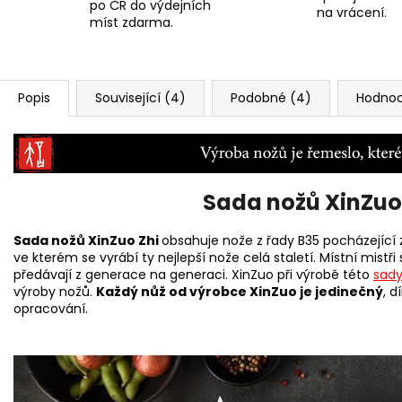
po ČR do výdejních
na vrácení.
míst zdarma.
Popis
Související (4)
Podobné (4)
Hodnoc
Sada nožů XinZuo 
Sada nožů XinZuo Zhi
obsahuje nože z řady B35 pocházející
ve kterém se vyrábí ty nejlepší nože celá staletí. Místní mist
předávají z generace na generaci. XinZuo při výrobě této
sady
výroby nožů.
Každý nůž od výrobce XinZuo je jedinečný
, 
opracování.