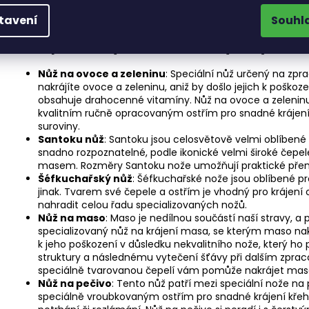
tavení
Souhl
Sada praktických nožů s širokým využití
Nůž na ovoce a zeleninu
: Speciální nůž určený na zp
nakrájíte ovoce a zeleninu, aniž by došlo jejich k poškoz
obsahuje drahocenné vitamíny. Nůž na ovoce a zelenin
kvalitním ručně opracovaným ostřím pro snadné krájení
suroviny.
Santoku nůž
: Santoku jsou celosvětově velmi oblíbené
snadno rozpoznatelné, podle ikonické velmi široké čepel
masem. Rozměry Santoku nože umožňují praktické přená
Šéfkuchařský nůž
: Šéfkuchařské nože jsou oblíbené pr
jinak. Tvarem své čepele a ostřím je vhodný pro krájení
nahradit celou řadu specializovaných nožů.
Nůž na maso
: Maso je nedílnou součástí naší stravy, a 
specializovaný nůž na krájení masa, se kterým maso na
k jeho poškození v důsledku nekvalitního nože, který ho
struktury a následnému vytečení šťávy při dalším zprac
speciálně tvarovanou čepelí vám pomůže nakrájet maso
Nůž na pečivo
: Tento nůž patří mezi speciální nože na
speciálně vroubkovaným ostřím pro snadné krájení křehk