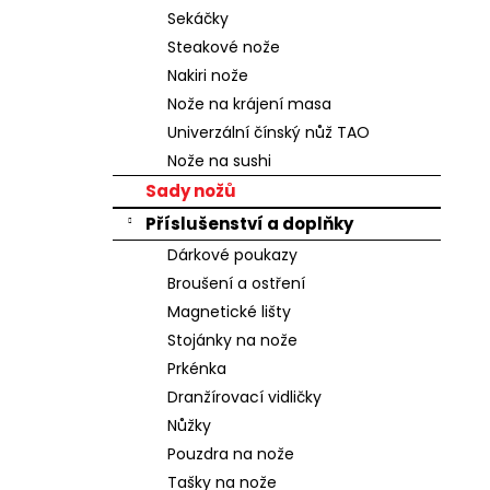
n
Sekáčky
e
Steakové nože
l
Nakiri nože
Nože na krájení masa
Univerzální čínský nůž TAO
Nože na sushi
Sady nožů
Příslušenství a doplňky
Dárkové poukazy
Broušení a ostření
Magnetické lišty
Stojánky na nože
Prkénka
Dranžírovací vidličky
Nůžky
Pouzdra na nože
Tašky na nože