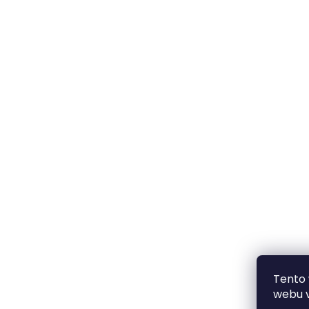
Tento
webu v