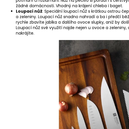
potrhání či rozlámání. Nůž na pečivo si poradí i s čer
žádné domácnosti. Vhodný na krájení chleba i baget.
Loupací nůž
: Speciální loupací nůž s krátkou ostrou če
a zeleniny. Loupací nůž snadno nahradí a ba i předčí b
rychle zbavíte jablka a dalšího ovoce slupky, aniž by do
Loupací nůž své využití najde nejen u ovoce a zeleniny, a
nakrájíte.