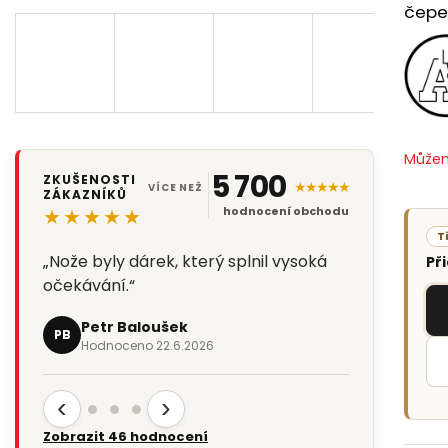
čepel
Můžem
5 700
ZKUŠENOSTI
★★★★★
VÍCE NEŽ
ZÁKAZNÍKŮ
★★★★★
hodnocení obchodu
T
„Rychlé spolehlivé dodání,
Př
spokojenost. Doporučuji.“
Mojmír Tkaný
MT
Hodnoceno 2.6.2026
‹
›
Zobrazit 46 hodnocení