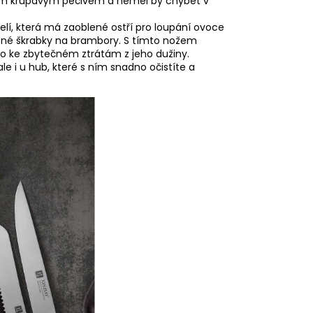
stvým křupavým pečivem a neměl by chybět v
pelí, která má zaoblené ostří pro loupání ovoce
ěžné škrabky na brambory. S tímto nožem
šlo ke zbytečném ztrátám z jeho dužiny.
le i u hub, které s ním snadno očistíte a