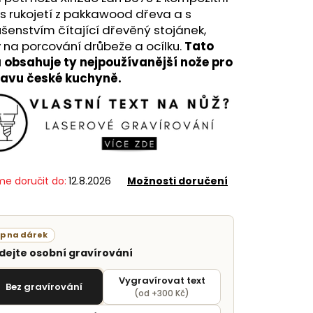
 s rukojetí z pakkawood dřeva a s
ušenstvím čítající dřevěný stojánek,
 na porcování drůbeže a ocílku.
Tato
 obsahuje ty nejpoužívanější nože pro
ravu české kuchyně.
e doručit do:
12.8.2026
Možnosti doručení
ip na dárek
idejte osobní gravírování
Vygravírovat text
Bez gravírování
(od +300 Kč)