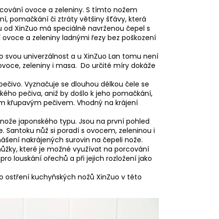
racování ovoce a zeleniny. S tímto nožem
ení, pomačkání či ztráty většiny šťávy, která
u od XinZuo má speciálně navrženou čepel s
 ovoce a zeleniny ladnými řezy bez poškození
ro svou univerzálnost a u XinZuo Lan tomu není
 ovoce, zeleniny i masa. Do určité míry dokáže
 pečivo. Vyznačuje se dlouhou délkou čele se
ého pečiva, aniž by došlo k jeho pomačkání,
tvým křupavým pečivem. Vhodný na krájení
 nože japonského typu. Jsou na první pohled
e. Santoku nůž si poradí s ovocem, zeleninou i
šení nakrájených surovin na čepeli nože.
nůžky, které je možné využívat na porcování
ro louskání ořechů a při jejich rozložení jako
ro ostření kuchyňských nožů XinZuo v této