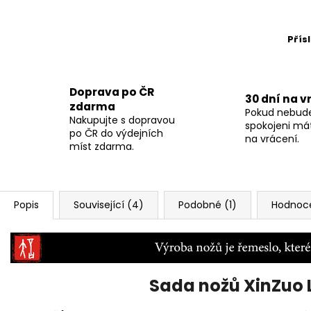
Přís
Doprava po ČR
30 dní na v
zdarma
Pokud nebud
Nakupujte s dopravou
spokojeni má
po ČR do výdejních
na vrácení.
míst zdarma.
Popis
Související (4)
Podobné (1)
Hodnoce
Sada nožů XinZuo 