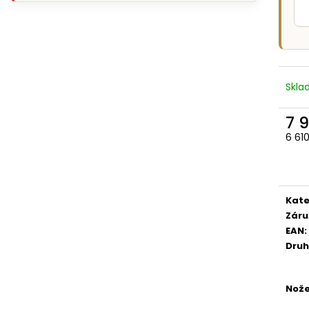
Skl
7 
6 61
Měr
cena
Kate
Záru
EAN
:
Druh
Nože