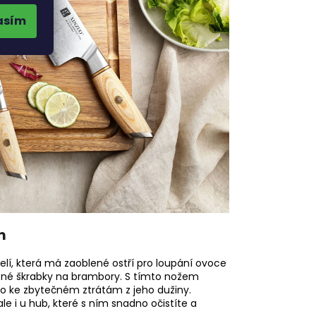
asím
m
elí, která má zaoblené ostří pro loupání ovoce
ěžné škrabky na brambory. S tímto nožem
šlo ke zbytečném ztrátám z jeho dužiny.
le i u hub, které s ním snadno očistíte a