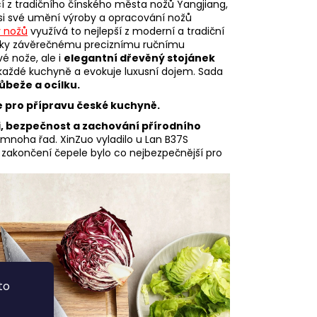
cí z tradičního čínského města nožů
Yangjiang,
ři si své umění výroby a opracování nožů
 nožů
využívá to nejlepší z moderní a tradiční
díky závěrečnému preciznímu ručnímu
é nože, ale i
elegantní dřevěný stojánek
každé kuchyně a evokuje luxusní dojem. Sada
ůbeže a ocílku.
e pro přípravu české kuchyně.
i, bezpečnost a zachování přírodního
 mnoha řad. XinZuo vyladilo u Lan B37S
í zakončení čepele bylo co nejbezpečnější pro
to