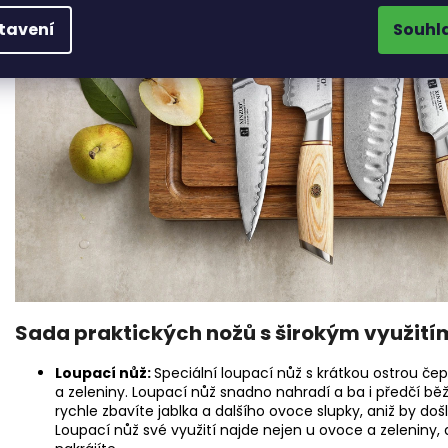
tavení
Souhl
Sada praktických nožů s širokým využití
Loupací nůž:
Speciální loupací nůž s krátkou ostrou čep
a zeleniny. Loupací nůž snadno nahradí a ba i předčí b
rychle zbavíte jablka a dalšího ovoce slupky, aniž by do
Loupací nůž své využití najde nejen u ovoce a zeleniny, a