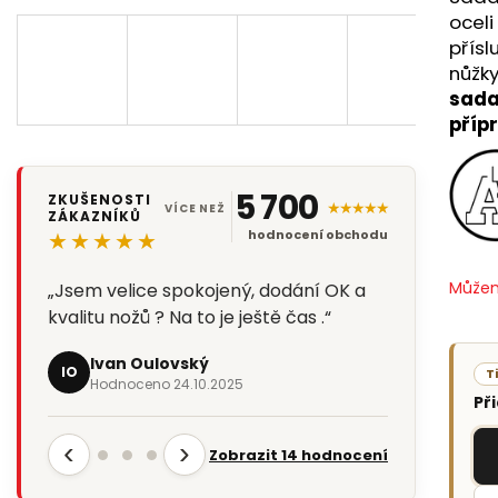
oceli
přísl
nůžky
sada
příp
5 700
ZKUŠENOSTI
★★★★★
VÍCE NEŽ
ZÁKAZNÍKŮ
★★★★★
hodnocení obchodu
Můžem
„Jsem velice spokojený, dodání OK a
kvalitu nožů ? Na to je ještě čas .“
Ivan Oulovský
IO
T
Hodnoceno 24.10.2025
Př
‹
›
Zobrazit 14 hodnocení