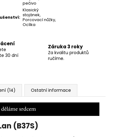
pečivo
Klasický
stojánek
,
lušenství
:
Porcovací nůžky
,
Ocílka
rácení
Záruka 3 roky
ete
Za kvalitu produktů
te 30 dní
ručíme.
ní (14)
Ostatní informace
Lan (B37S)