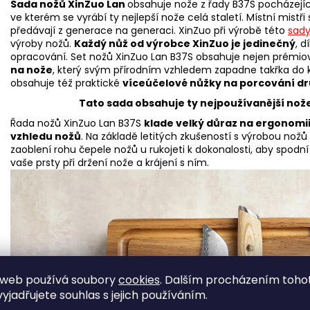
Sada nožů XinZuo Lan
obsahuje nože z řady B37S pocházejí
ve kterém se vyrábí ty nejlepší nože celá staletí. Místní mist
předávají z generace na generaci. XinZuo při výrobě této
sady
výroby nožů.
Každý nůž od výrobce XinZuo je jedinečný
, 
opracování. Set nožů XinZuo Lan B37S
obsahuje nejen prémiov
na nože
, který svým přírodním vzhledem zapadne takřka do 
obsahuje též praktické
víceúčelové nůžky na porcování dr
Tato sada obsahuje ty nejpoužívanější nož
Řada nožů XinZuo Lan B37S
klade velký důraz na ergonomi
vzhledu nožů
. Na základě letitých zkušeností s výrobou nožů
zaoblení rohu čepele nožů u rukojeti k dokonalosti, aby spodn
vaše prsty při držení nože a krájení s ním.
 web používá soubory
cookies
. Dalším procházením toho
yjadřujete souhlas s jejich používáním.