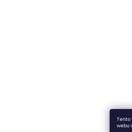
Tento
webu v