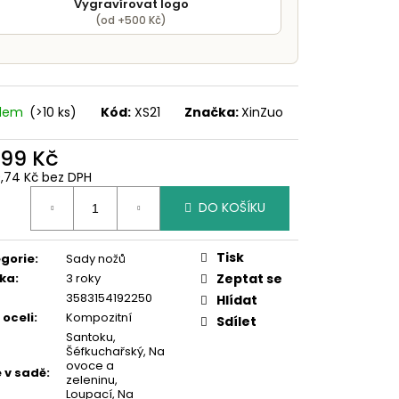
Vygravírovat logo
(od +500 Kč)
adem
(>10 ks)
Kód:
XS21
Značka:
XinZuo
999 Kč
0,74 Kč bez DPH
ná
DO KOŠÍKU
:
Tisk
gorie
:
Sady nožů
ka
:
3 roky
Zeptat se
3583154192250
Hlídat
 oceli
:
Kompozitní
Sdílet
Santoku
,
Šéfkuchařský
,
Na
ovoce a
 v sadě
:
zeleninu
,
Loupací
,
Na