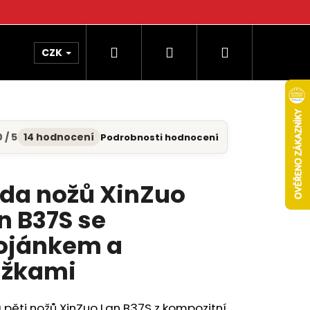
Hledat
Přihlášení
Nákupní
CZK
košík
 / 5
14 hodnocení
Podrobnosti hodnocení
měrné
nocení
uktu
da nožů XinZuo
n B37S se
diček.
ojánkem a
žkami
pěti nožů XinZuo Lan B37S z kompozitní