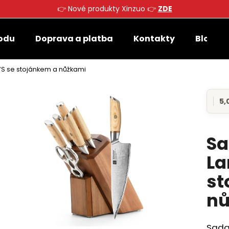
👉 Nové produkty Xinzuo 👉
ZDE
odu
Doprava a platba
Kontakty
Blog
Co potřebujete najít?
7S se stojánkem a nůžkami
HLEDAT
5,0
Prů
hod
prod
je
Sa
Doporučujeme
5,0
z
La
5
hvěz
st
nů
Sada 