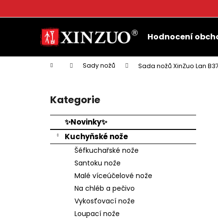
K
o
Přejít
Zpět
Zpět
š
na
Hodnocení obch
do
do
obsah
í
k
obchodu
obchodu
Domů
Sady nožů
Sada nožů XinZuo Lan B3
P
o
Kategorie
Přeskočit
s
kategorie
t
✨Novinky✨
r
Kuchyňské nože
a
Šéfkuchařské nože
n
Santoku nože
n
Malé víceúčelové nože
í
Na chléb a pečivo
p
Vykosťovací nože
a
Loupací nože