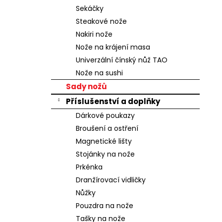
n
Sekáčky
e
Steakové nože
l
Nakiri nože
Nože na krájení masa
Univerzální čínský nůž TAO
Nože na sushi
Sady nožů
Příslušenství a doplňky
Dárkové poukazy
Broušení a ostření
Magnetické lišty
Stojánky na nože
Prkénka
Dranžírovací vidličky
Nůžky
Pouzdra na nože
Tašky na nože