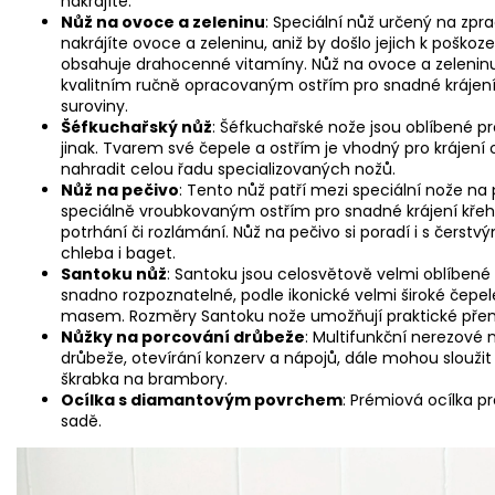
nakrájíte.
Nůž na ovoce a zeleninu
: Speciální nůž určený na zp
nakrájíte ovoce a zeleninu, aniž by došlo jejich k poškoz
obsahuje drahocenné vitamíny. Nůž na ovoce a zelenin
kvalitním ručně opracovaným ostřím pro snadné krájení
suroviny.
Šéfkuchařský nůž
: Šéfkuchařské nože jsou oblíbené p
jinak. Tvarem své čepele a ostřím je vhodný pro krájení
nahradit celou řadu specializovaných nožů.
Nůž na pečivo
: Tento nůž patří mezi speciální nože na
speciálně vroubkovaným ostřím pro snadné krájení křehk
potrhání či rozlámání. Nůž na pečivo si poradí i s čers
chleba i baget.
Santoku nůž
: Santoku jsou celosvětově velmi oblíbené
snadno rozpoznatelné, podle ikonické velmi široké čepel
masem. Rozměry Santoku nože umožňují praktické přená
Nůžky na porcování drůbeže
: Multifunkční nerezové 
drůbeže, otevírání konzerv a nápojů, dále mohou sloužit p
škrabka na brambory.
Ocílka s diamantovým povrchem
: Prémiová ocílka p
sadě.