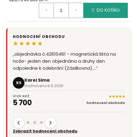
č
Měrná
u
DO KOŠÍKU
cena:
j
e
m
e
HODNOCENÍ OBCHODU
★★★★★
„objednávka č.42610461 - magnetická lišta na
nože- jeden den objednána a druhy den
odpoledne k odebrání (Zásilkovna).…“
Karel Sima
KS
Hodnoceno 6.8.2026
★★★★★
VÍCE NEŽ
5 700
hodnocení obchodu
‹
›
Zobrazit hodnocení obchodu