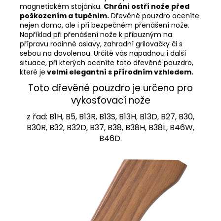
magnetickém stojánku.
Chrání ostří nože před
poškozením a tupěním.
Dřevěné pouzdro oceníte
nejen doma, ale i při bezpečném přenášení nože.
Například při přenášení nože k příbuzným na
přípravu rodinné oslavy, zahradní grilovačky či s
sebou na dovolenou. Určitě vás napadnou i další
situace, při kterých oceníte toto dřevěné pouzdro,
které je
velmi elegantní s přírodním vzhledem.
Toto dřevěné pouzdro je určeno pro
vykosťovací nože
z řad: B1H, B5, B13R, B13S, B13H, B13D, B27, B30,
B30R, B32, B32D, B37, B38, B38H, B38L, B46W,
B46D.