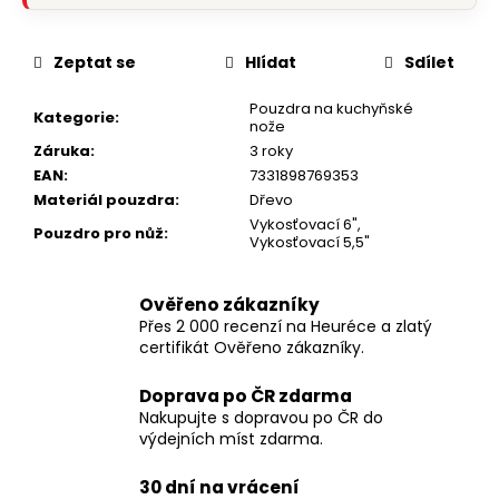
Zeptat se
Hlídat
Sdílet
Pouzdra na kuchyňské
Kategorie
:
nože
Záruka
:
3 roky
EAN
:
7331898769353
Materiál pouzdra
:
Dřevo
Vykosťovací 6"
,
Pouzdro pro nůž
:
Vykosťovací 5,5"
Ověřeno zákazníky
Přes 2 000 recenzí na Heuréce a zlatý
certifikát Ověřeno zákazníky.
Doprava po ČR zdarma
Nakupujte s dopravou po ČR do
výdejních míst zdarma.
30 dní na vrácení