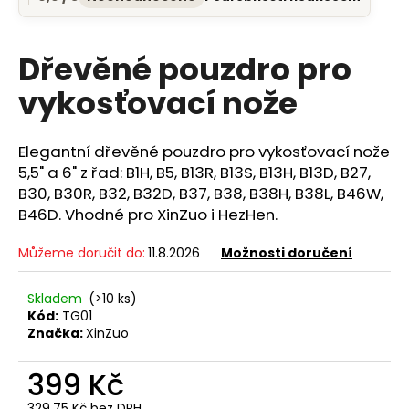
Průměrné
a
hodnocení
produktu
j
je
Dřevěné pouzdro pro
í
0,0
t
z
vykosťovací nože
5
?
hvězdiček.
Elegantní dřevěné pouzdro pro vykosťovací nože
5,5" a 6" z řad: B1H, B5, B13R, B13S, B13H, B13D, B27,
B30, B30R, B32, B32D, B37, B38, B38H, B38L, B46W,
HLEDAT
B46D. Vhodné pro XinZuo i HezHen.
Můžeme doručit do:
11.8.2026
Možnosti doručení
D
Skladem
(>10 ks)
o
Kód:
TG01
p
Značka:
XinZuo
o
r
399 Kč
u
329,75 Kč bez DPH