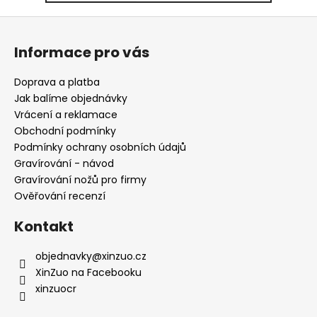
Z
á
Informace pro vás
p
a
Doprava a platba
t
Jak balíme objednávky
í
Vrácení a reklamace
Obchodní podmínky
Podmínky ochrany osobních údajů
Gravírování - návod
Gravírování nožů pro firmy
Ověřování recenzí
Kontakt
objednavky
@
xinzuo.cz
XinZuo na Facebooku
xinzuocr