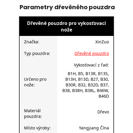
Parametry dřevěného pouzdra
Dřevěné pouzdro pro vykosťovací
nože
Značka:
XinZuo
Typ pouzdra:
Dřevěné pouzdro
Vykosťovací z řad:
B1H, B5, B13R, B13S,
Určeno pro
B13H, B13D, B27, B30,
nože:
B30R, B32, B32D, B37,
B38, B38H, B38L, B46W,
B46D
Materiál
Dřevo
pouzdra:
Místo výroby:
Yangjiang Čína