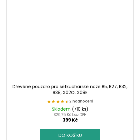
Dřevěné pouzdro pro šéfkuchařské nože B5, B27, B32,
B38, X02O, X08E
★★★★★
★★★★★
2 hodnocení
Skladem
(>10 ks)
329,75 Kč bez DPH
399 Kč
DO KOŠÍKU