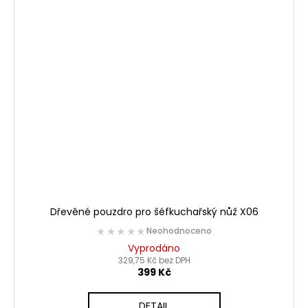
Dřevěné pouzdro pro šéfkuchařský nůž X06
★★★★★
★★★★★
Neohodnoceno
Vyprodáno
329,75 Kč bez DPH
399 Kč
DETAIL