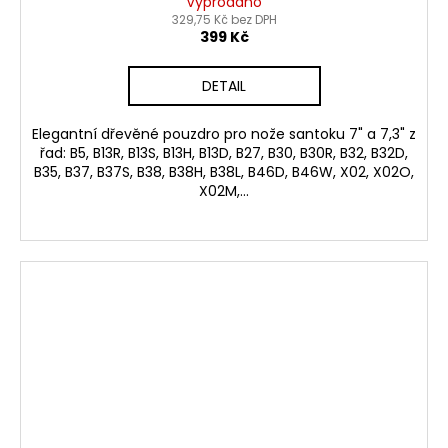
Vyprodáno
329,75 Kč bez DPH
399 Kč
DETAIL
Elegantní dřevěné pouzdro pro nože santoku 7" a 7,3" z
řad: B5, B13R, B13S, B13H, B13D, B27, B30, B30R, B32, B32D,
B35, B37, B37S, B38, B38H, B38L, B46D, B46W, X02, X02O,
X02M,...