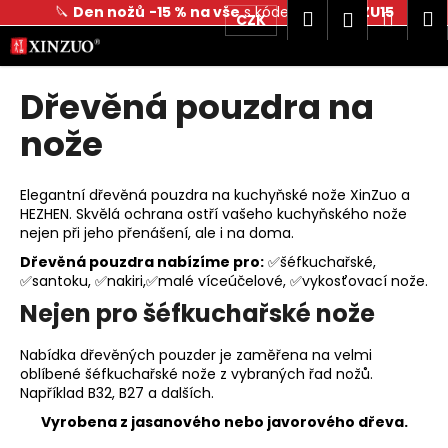
K
🔪
Den nožů
-15 % na vše
s kódem
DENNOZU15
Hledat
Náku
M
Přihlášen
CZK
o
Přejít
Zpět
Zpět
košík
na
š
obsah
í
Dřevěná pouzdra na
C
k
o
nože
p
o
Elegantní dřevěná pouzdra na kuchyňské nože XinZuo a
t
HEZHEN. Skvělá ochrana ostří vašeho kuchyňského nože
nejen při jeho přenášení, ale i na doma.
ř
e
Dřevěná pouzdra nabízíme pro:
✅šéfkuchařské,
✅santoku, ✅nakiri,✅malé víceúčelové, ✅vykosťovací nože.
b
Nejen pro šéfkuchařské nože
u
j
Nabídka dřevěných pouzder je zaměřena na velmi
e
oblíbené šéfkuchařské nože z vybraných řad nožů.
t
Například B32, B27 a dalších.
e
Vyrobena z jasanového nebo javorového dřeva.
n