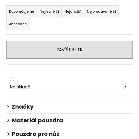
Ř
a
a
Doporučujeme
Nejlevnější
Nejdražší
Nejprodávanější
j
z
í
Abecedně
e
t
n
?
í
ZAVŘÍT FILTR
p
r
o
HLEDAT
d
u
Na skladě
7
k
D
t
o
Značky
ů
p
o
Materiál pouzdra
r
u
Pouzdro pro nůž