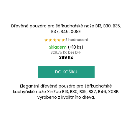
Dřevěné pouzdro pro šéfkuchařské nože B13, B30, B35,
B37, B46, X08E
★★★★★
★★★★★
8 hodnocení
Skladem
(>10 ks)
329,75 Kč bez DPH
399 Kč
DO KOŠÍKU
Elegantní dřevěné pouzdro pro šéfkuchařské
kuchyňské nože XinZuo B13, B30, B35, B37, B46, X08E.
Vyrobeno z kvalitního dřeva.