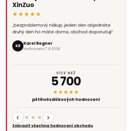
XinZuo
★★★★★
„bezproblemový nákup, jeden den objednáte
„objednávka č.42610461 - magnetická lišta na
druhý den ho máte doma, obchod doporučuji“
nože- jeden den objednána a druhy den
odpoledne k odebrání (Zásilkovna).…“
Karel Regner
KR
Hodnoceno 7.8.2026
Karel Sima
KS
Hodnoceno 6.8.2026
VÍCE NEŽ
5 700
★★★★★
pětihvězdičkových hodnocení
‹
›
Zobrazit všechna hodnocení obchodu