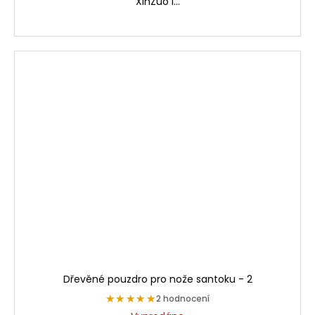
XinZuo i...
Dřevěné pouzdro pro nože santoku - 2
★★★★★
★★★★★
2 hodnocení