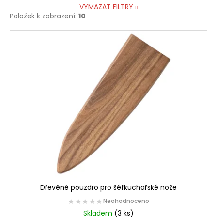
č
VYMAZAT FILTRY
u
Položek k zobrazení:
10
j
e
V
m
ý
e
p
i
s
p
r
o
d
u
k
t
ů
Dřevěné pouzdro pro šéfkuchařské nože
★★★★★
★★★★★
Neohodnoceno
Skladem
(3 ks)