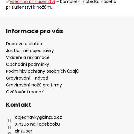
y
✅
Všechno příslušenství
– Kompletní nabídka našeho
příslušenství k nožům.
v
ý
Z
p
á
i
Informace pro vás
p
s
u
a
Doprava a platba
t
Jak balíme objednávky
í
Vrácení a reklamace
Obchodní podmínky
Podmínky ochrany osobních údajů
Gravírování - návod
Gravírování nožů pro firmy
Ověřování recenzí
Kontakt
objednavky
@
xinzuo.cz
XinZuo na Facebooku
xinzuocr