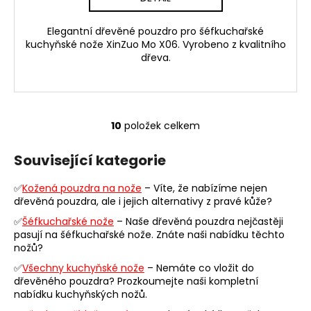
Elegantní dřevěné pouzdro pro šéfkuchařské
kuchyňské nože XinZuo Mo X06. Vyrobeno z kvalitního
dřeva.
10
položek celkem
O
v
Související kategorie
l
á
✅
Kožená pouzdra na nože
– Víte, že nabízíme nejen
d
dřevěná pouzdra, ale i jejich alternativy z pravé kůže?
a
✅
Šéfkuchařské nože
– Naše dřevěná pouzdra nejčastěji
c
pasují na šéfkuchařské nože. Znáte naši nabídku těchto
í
nožů?
p
r
✅
Všechny kuchyňské nože
– Nemáte co vložit do
dřevěného pouzdra? Prozkoumejte naši kompletní
v
nabídku kuchyňských nožů.
k