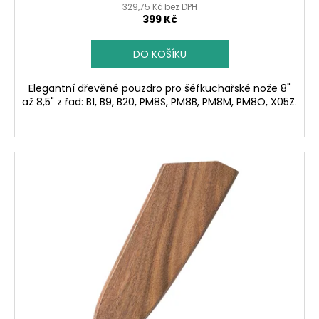
329,75 Kč bez DPH
399 Kč
DO KOŠÍKU
Elegantní dřevěné pouzdro pro šéfkuchařské nože 8"
až 8,5" z řad: B1, B9, B20, PM8S, PM8B, PM8M, PM8O, X05Z.