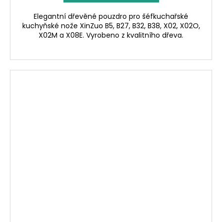
Elegantní dřevěné pouzdro pro šéfkuchařské
kuchyňské nože XinZuo B5, B27, B32, B38, X02, X02O,
X02M a X08E. Vyrobeno z kvalitního dřeva.