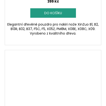
399 Kč
DO KOŠÍKU
Elegantní dřevěné pouzdro pro nakiri nože XinZuo B1, B2,
B13R, B32, B37, F5C, F5, X05Z, PM8M, X08E, X08C, X09.
Vyrobeno z kvalitního dřeva.