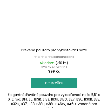
Dřevěné pouzdro pro vykosťovací nože
★★★★★
★★★★★
Neohodnoceno
Skladem
(>10 ks)
329,75 Kč bez DPH
399 Kč
DO KOŠÍKU
Elegantní dřevěné pouzdro pro vykosťovací nože 5,5" a
6" z řad: B1H, B5, B13R, B13S, B13H, B13D, B27, B30, B30R, B32,
B32D, B37, B38, B38H, B38L, B46W, B46D. Vhodné pro