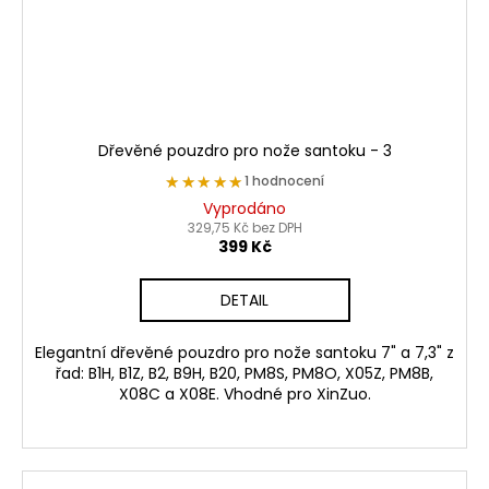
Dřevěné pouzdro pro nože santoku - 3
★★★★★
★★★★★
1 hodnocení
Vyprodáno
329,75 Kč bez DPH
399 Kč
DETAIL
Elegantní dřevěné pouzdro pro nože santoku 7" a 7,3" z
řad: B1H, B1Z, B2, B9H, B20, PM8S, PM8O, X05Z, PM8B,
X08C a X08E. Vhodné pro XinZuo.