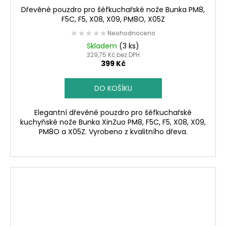
Dřevěné pouzdro pro šéfkuchařské nože Bunka PM8,
F5C, F5, X08, X09, PM8O, X05Z
★★★★★
★★★★★
Neohodnoceno
Skladem
(3 ks)
329,75 Kč bez DPH
399 Kč
DO KOŠÍKU
Elegantní dřevěné pouzdro pro šéfkuchařské
kuchyňské nože Bunka XinZuo PM8, F5C, F5, X08, X09,
PM8O a X05Z. Vyrobeno z kvalitního dřeva.