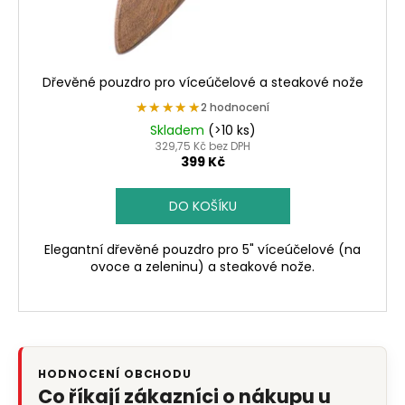
Dřevěné pouzdro pro víceúčelové a steakové nože
★★★★★
★★★★★
2 hodnocení
Skladem
(>10 ks)
329,75 Kč bez DPH
399 Kč
DO KOŠÍKU
Elegantní dřevěné pouzdro pro 5" víceúčelové (na
ovoce a zeleninu) a steakové nože.
HODNOCENÍ OBCHODU
Co říkají zákazníci o nákupu u