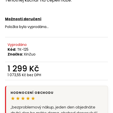
č
u
j
e
Možnosti doručení
m
Položka byla vyprodána…
e
Vyprodáno
Kód:
TK-125
Značka:
XinZuo
1 299 Kč
1 073,55 Kč bez DPH
Měrná
cena:
HODNOCENÍ OBCHODU
★★★★★
„bezproblemový nákup, jeden den objednáte
druhý den ho máte doma, obchod doporučuji“