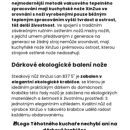
nejmodernější metodě vakuového tepelného
zpracování mají kuchyňské nože XinZuo ve
srovnání s noži vyrobenými pouze běžným
tepleným zpracováním vyšší tvrdost a ostrost,
též delší živostnost.
Ve spojení s tradičním
závěrečným ručním ostřením nožů mistry nožíři,
s jejichž umem předávaným z generace na
generaci se žádný stroj nemůže srovnávat, mají
kuchyňské nože XinZuo i prémiovou ostrost, kterou
strojově ostřené nože nedosahují.
Dárkové ekologické balení nože
Steakový nůž XinZuo Lan B37 5" je
zabalen v
elegantní ekologické krabičce
, se kterou je
ideálním praktickým dárkem do domácnosti.
Krabička této řady nožů je založena na ekologických
materiálech a šetrnosti k životnímu prostředí. S
jednotným elegantním vzhledem. Kvalitní nůž od
výrobce XinZuo v takovéto krabičce udělá radost
každému obdarovanému.
🎁Logo Těhotného kuchaře nechybí ani na