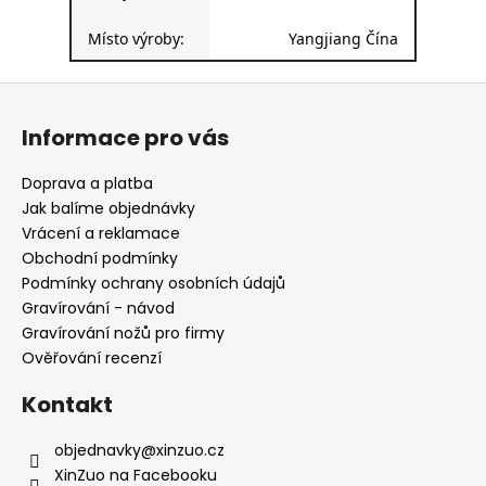
Místo výroby:
Yangjiang Čína
Z
á
Informace pro vás
p
a
Doprava a platba
t
Jak balíme objednávky
í
Vrácení a reklamace
Obchodní podmínky
Podmínky ochrany osobních údajů
Gravírování - návod
Gravírování nožů pro firmy
Ověřování recenzí
Kontakt
objednavky
@
xinzuo.cz
XinZuo na Facebooku