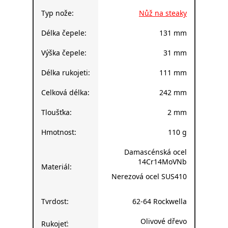
Typ nože:
Nůž na steaky
Délka čepele:
131 mm
Výška čepele:
31 mm
Délka rukojeti:
111 mm
Celková délka:
242 mm
Tloušťka:
2 mm
Hmotnost:
110 g
Damascénská ocel
14Cr14MoVNb
Materiál:
Nerezová ocel SUS410
Tvrdost:
62-64 Rockwella
Olivové dřevo
Rukojeť: