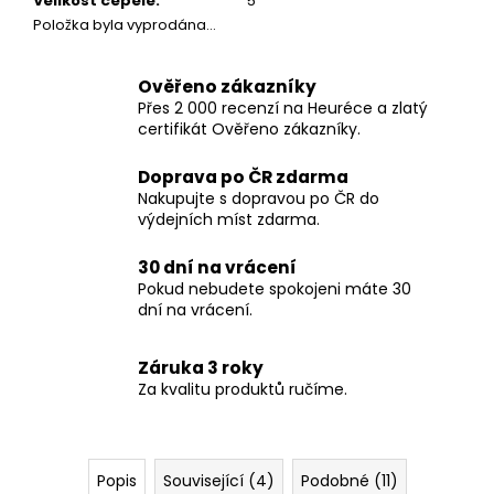
Velikost čepele
:
5"
Položka byla vyprodána…
Ověřeno zákazníky
Přes 2 000 recenzí na Heuréce a zlatý
certifikát Ověřeno zákazníky.
Doprava po ČR zdarma
Nakupujte s dopravou po ČR do
výdejních míst zdarma.
30 dní na vrácení
Pokud nebudete spokojeni máte 30
dní na vrácení.
Záruka 3 roky
Za kvalitu produktů ručíme.
Popis
Související (4)
Podobné (11)