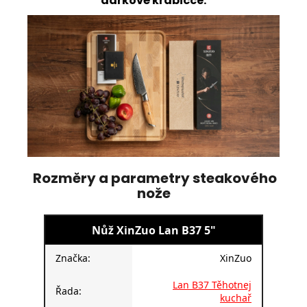
dárkové krabičce.
Rozměry a parametry steakového
nože
Nůž XinZuo Lan B37 5"
Značka:
XinZuo
Lan B37 Těhotnej
Řada:
kuchař