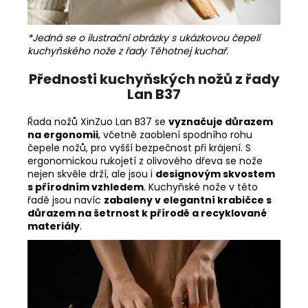
*Jedná se o ilustrační obrázky s ukázkovou čepelí
kuchyňského nože z řady Těhotnej kuchař.
Přednosti kuchyňských nožů z řady
Lan B37
Řada nožů XinZuo Lan B37 se
vyznačuje důrazem
na ergonomii
, včetně zaoblení spodního rohu
čepele nožů, pro vyšší bezpečnost při krájení. S
ergonomickou rukojetí z olivového dřeva se nože
nejen skvěle drží, ale jsou i
designovým skvostem
s přírodním vzhledem
. Kuchyňské nože v této
řadě jsou navíc
zabaleny v elegantní krabičce s
důrazem na šetrnost k přírodě a recyklované
materiály
.