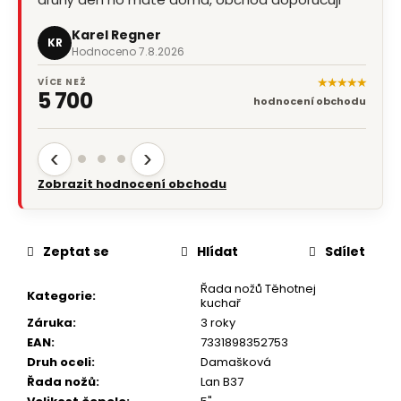
Karel Regner
KR
Hodnoceno 7.8.2026
★★★★★
VÍCE NEŽ
5 700
hodnocení obchodu
‹
›
Zobrazit hodnocení obchodu
Zeptat se
Hlídat
Sdílet
Řada nožů Těhotnej
Kategorie
:
kuchař
Záruka
:
3 roky
EAN
:
7331898352753
Druh oceli
:
Damašková
Řada nožů
:
Lan B37