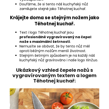
Doufáme, že si tento náš kuchyňský nůž
zamilujete stejně jako Těhotnej kuchař.
Krájejte doma se stejným nožem jako
Těhotnej kuchař.
Text i logo Těhotnej kuchař jsou
profesionálně vygravírovaný na čepel
nože s maximální šetrností
.
Nemusíte se obávat, že by tento nůž měl
oproti běžným nožům menší životnost.
Stejným šetrným způsobem je na každý náš
kuchyňský nůž gravírováno i naše logo XinZuo.
Ukázkový vzhled čepele nožů s
vygravírovaným textem a logem
Těhotnej kuchař: