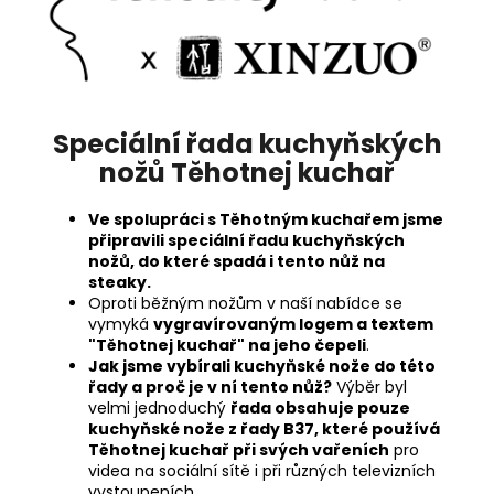
Speciální řada kuchyňských
nožů Těhotnej kuchař
Ve spolupráci s Těhotným kuchařem jsme
připravili speciální řadu kuchyňských
nožů, do které spadá i tento nůž na
steaky.
Oproti běžným nožům v naší nabídce se
vymyká
vygravírovaným logem a textem
"Těhotnej kuchař" na jeho čepeli
.
Jak jsme vybírali kuchyňské nože do této
řady a proč je v ní tento nůž?
Výběr byl
velmi jednoduchý
řada obsahuje pouze
kuchyňské nože z řady B37, které používá
Těhotnej kuchař při svých vařeních
pro
videa na sociální sítě i při různých televizních
vystoupeních.