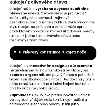
Rukojeť z olivového dřeva
Rukojeť nože je
vyrobena z vysoce kvalitního
olivového dřeva.
Olivové dřevo je pro rukojeť
ideální, díky jeho pevnosti i zajímavé
pestrobarevnosti a zrnité struktuře. Kvůli přírodnímu
stylu rukojeti se její barva a vzhled může oproti
produktovým obrázkům mírně lišit z důvodu výroby
rukojeti z jiného kusu olivového dřeva nebo
rozdílným stářím dřeva.
Nákresy konstrukce rukojeti nože
Rukojeť je v
inovativním designu s důrazem na
naturalismus
. Při návrhu rukojeti byl klíčový její
soulad s ergonomií
, pro pevný úchop a pohodlné
krájení i při dlouhodobé činnosti.
Její dokonalý tvar a
délka umožňuje snadné a ladné krájení bez toho,
aniž by nůž z ruky vyklouzával.
Zajímavost
:
XinZuo jako přední inovátor v oblasti
výroby kuchyňských nožů kombinuje tradiční a
nejmodernější techniky výroby.
Díky jeho