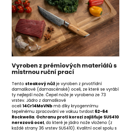
Vyroben z prémiových materiálů s
mistrnou ruční prací
Tento
steakový
nůž
je vyroben z prvotřídní
damaškové (damascénské) oceli, ze které se vyrábí
ty nejlepší nože. Čepel nože je vyrobena ze 73
vrstev. Jádro z damaškové
oceli
14Cr14MoVNb
má
díky kryogennímu
tepelnému zpracování ve vakuu tvrdost
62-64
Rockwella
.
Ochranu proti korozi zajišťuje SUS410
nerezová ocel
, do které je jádro nože vloženo (z
každé strany 36 vrstev SUS410). Kvalitní ocel spolu s