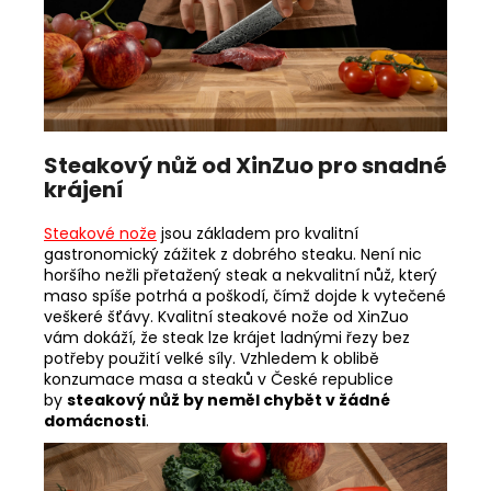
Steakový nůž od XinZuo pro snadné
krájení
Steakové nože
jsou základem pro kvalitní
gastronomický zážitek z dobrého steaku. Není nic
horšího nežli přetažený steak a nekvalitní nůž, který
maso spíše potrhá a poškodí, čímž dojde k vytečené
veškeré šťávy. Kvalitní steakové nože od XinZuo
vám dokáží, že steak lze krájet ladnými řezy bez
potřeby použití velké síly. Vzhledem k oblibě
konzumace masa a steaků v České republice
by
steakový nůž by neměl chybět v žádné
domácnosti
.