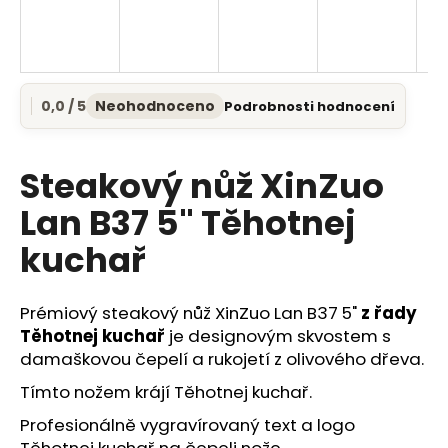
a
j
í
t
0,0 / 5
Neohodnoceno
Podrobnosti hodnocení
Průměrné
?
hodnocení
produktu
je
Steakový nůž XinZuo
0,0
z
Lan B37 5" Těhotnej
5
HLEDAT
kuchař
hvězdiček.
Prémiový steakový nůž XinZuo Lan B37 5"
z řady
D
Těhotnej kuchař
je designovým skvostem s
o
damaškovou čepelí a rukojetí z olivového dřeva.
p
o
Tímto nožem krájí Těhotnej kuchař.
r
Profesionálně vygravírovaný text a logo
u
Těhotnej kuchař na čepeli nože.