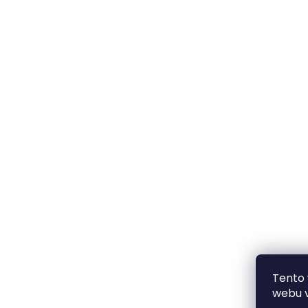
Tento
webu v