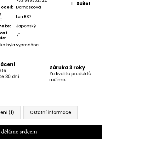
7331898352722
Sdílet
 oceli
:
Damašková
a
Lan B37
ů
:
nože
:
Japonský
kost
7"
le
:
žka byla vyprodána…
rácení
Záruka 3 roky
ete
Za kvalitu produktů
te 30 dní
ručíme.
ní (1)
Ostatní informace