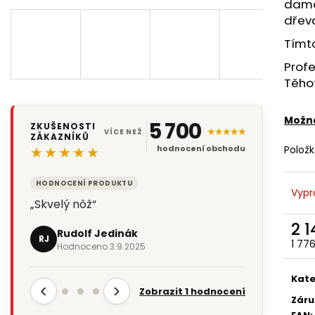
damaš
dřev
Tímto
Profe
Těhot
Možno
5 700
ZKUŠENOSTI
★★★★★
VÍCE NEŽ
ZÁKAZNÍKŮ
Polož
★★★★★
hodnocení obchodu
HODNOCENÍ PRODUKTU
Vypr
„Skvelý nôž“
2 
Rudolf Jedinák
RJ
1 77
Hodnoceno 3.9.2025
Měr
cena
Kate
‹
›
Zobrazit 1 hodnocení
Záru