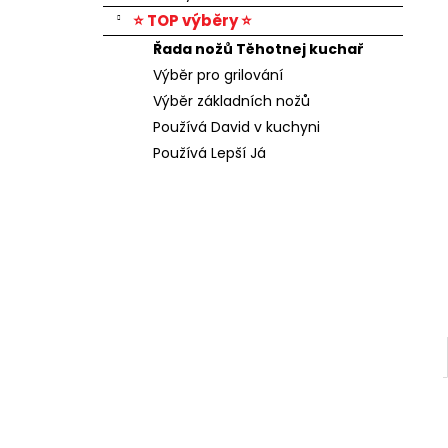
⭐ TOP výběry ⭐
Řada nožů Těhotnej kuchař
Výběr pro grilování
Výběr základních nožů
Používá David v kuchyni
Používá Lepší Já