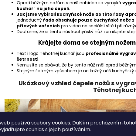
Oproti běžným nožům v naší nabídce se vymyká
vygra
kuchař" na jeho čepeli
.
Jak jsme vybírali kuchyňské nože do této řady a pro
jednoduchý
řada obsahuje pouze kuchyňské nože z 
při svých vařeních
pro videa na sociální sítě i při růz
Doufáme, že si tento náš kuchyňský nůž zamilujete stej
Krájejte doma se stejným nožem 
Text i logo Těhotnej kuchař jsou
profesionálně vygrav
šetrností
.
Nemusíte se obávat, že by tento nůž měl oproti běžný
Stejným šetrným způsobem je na každý náš kuchyňský nů
Ukázkový vzhled čepele nožů s vygr
Těhotnej kuc
 web používá soubory
cookies
. Dalším procházením toho
yjadřujete souhlas s jejich používáním.