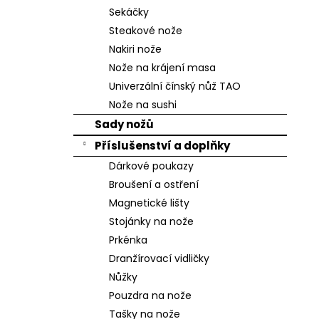
n
Sekáčky
e
Steakové nože
l
Nakiri nože
Nože na krájení masa
Univerzální čínský nůž TAO
Nože na sushi
Sady nožů
Příslušenství a doplňky
Dárkové poukazy
Broušení a ostření
Magnetické lišty
Stojánky na nože
Prkénka
Dranžírovací vidličky
Nůžky
Pouzdra na nože
Tašky na nože