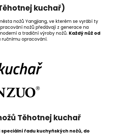
(Těhotnej kuchař)
 města nožů
Yangjiang, ve kterém se vyrábí ty
a opracování nožů předávají z generace na
 moderní a tradiční výroby nožů.
Každý nůž od
u ručnímu opracování.
nožů Těhotnej kuchař
 speciální řadu kuchyňských nožů, do