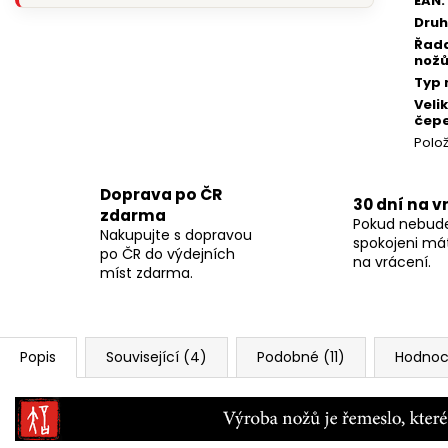
EAN
:
Druh
Řad
nož
Typ 
Veli
čepe
Polo
Doprava po ČR
30 dní na v
zdarma
Pokud nebud
Nakupujte s dopravou
spokojeni má
po ČR do výdejních
na vrácení.
míst zdarma.
Popis
Související (4)
Podobné (11)
Hodnoce