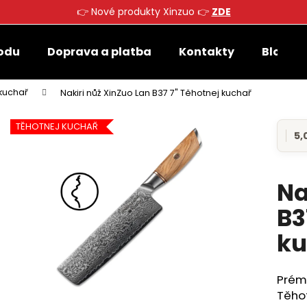
👉 Nové produkty Xinzuo 👉
ZDE
odu
Doprava a platba
Kontakty
Blog
Co potřebujete najít?
kuchař
Nakiri nůž XinZuo Lan B37 7" Těhotnej kuchař
TĚHOTNEJ KUCHAŘ
HLEDAT
5,0
Prů
hod
prod
je
Na
Doporučujeme
5,0
z
B3
5
hvěz
ku
Prémi
Těho