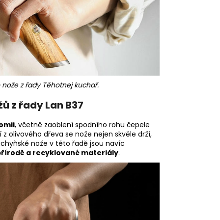
 nože z řady Těhotnej kuchař.
ů z řady Lan B37
omii
, včetně zaoblení spodního rohu čepele
 z olivového dřeva se nože nejen skvěle drží,
uchyňské nože v této řadě jsou navíc
přírodě a recyklované materiály
.