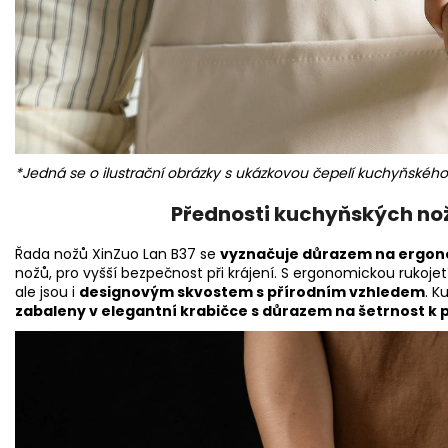
*Jedná se o ilustrační obrázky s ukázkovou čepelí kuchyňského
Přednosti kuchyňských nož
Řada nožů XinZuo Lan B37 se
vyznačuje důrazem na ergon
nožů, pro vyšší bezpečnost při krájení. S ergonomickou rukojetí
ale jsou i
designovým skvostem s přírodním vzhledem
. K
zabaleny v elegantní krabičce s důrazem na šetrnost k 