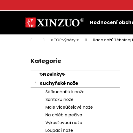
K
o
Přejít
Zpět
Zpět
š
na
Hodnocení obch
do
do
obsah
í
k
obchodu
obchodu
Domů
⭐ TOP výběry ⭐
Řada nožů Těhotnej 
P
o
Kategorie
Přeskočit
s
kategorie
t
✨Novinky✨
r
Kuchyňské nože
a
Šéfkuchařské nože
n
Santoku nože
n
Malé víceúčelové nože
í
Na chléb a pečivo
p
Vykosťovací nože
a
Loupací nože