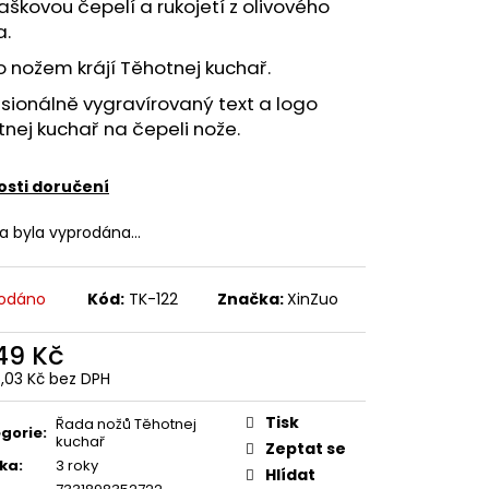
kovou čepelí a rukojetí z olivového
a.
 nožem krájí Těhotnej kuchař.
sionálně vygravírovaný text a logo
nej kuchař na čepeli nože.
sti doručení
ka byla vyprodána…
odáno
Kód:
TK-122
Značka:
XinZuo
149 Kč
6,03 Kč bez DPH
ná
:
Tisk
Řada nožů Těhotnej
gorie
:
kuchař
Zeptat se
ka
:
3 roky
Hlídat