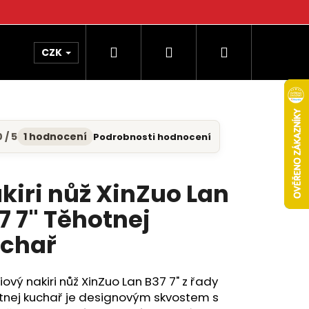
Hledat
Přihlášení
Nákupní
CZK
košík
 / 5
1 hodnocení
Podrobnosti hodnocení
měrné
nocení
uktu
kiri nůž XinZuo Lan
7 7" Těhotnej
diček.
chař
ový nakiri nůž XinZuo Lan B37 7" z řady
tnej kuchař je designovým skvostem s