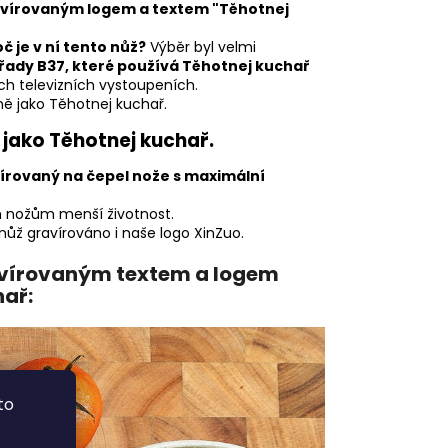
vírovaným logem a textem "Těhotnej
č je v ní tento nůž?
Výběr byl velmi
řady B37, které používá Těhotnej kuchař
ných televizních vystoupeních.
ně jako Těhotnej kuchař.
jako Těhotnej kuchař.
írovaný na čepel nože s maximální
m nožům menší životnost.
ž gravírováno i naše logo XinZuo.
avírovaným textem a logem
hař:
to