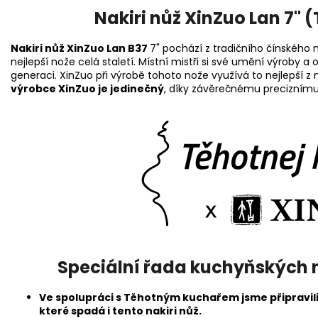
Nakiri nůž XinZuo Lan 7" 
Nakiri nůž XinZuo Lan B37
7" pochází z tradičního čínského
nejlepší nože celá staletí. Místní mistři si své umění výroby 
generaci. XinZuo při výrobě tohoto nože využívá to nejlepší z
výrobce XinZuo je jedinečný
, díky závěrečnému precizním
Speciální řada kuchyňských 
Ve spolupráci s Těhotným kuchařem jsme připravili
které spadá i tento nakiri nůž.