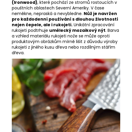
(Ironwood)
, které pochází ze stromů rostoucích v
pouštních oblastech Severní Ameriky. V čase
neměkne, nepraská a nevybledne.
Nůž je navržen
pro každodenní používání s dlouhou životností
nejen čepele, ale i rukojeti.
Unikátní zpracování
rukojeti podtrhuje
umělecký mozaikový nýt
. Barva
a vzhled materiálu rukojeti nože se může oproti
produktovým obrázkům mírně lišit z důvodu výroby
rukojeti z jiného kusu dřeva nebo rozdílným stářím
dřeva.