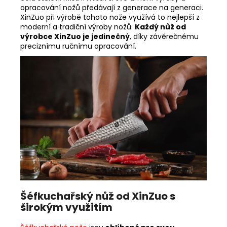
opracování nožů předávají z generace na generaci.
XinZuo při výrobě tohoto nože využívá to nejlepší z
moderní a tradiční výroby nožů.
Každý nůž od
výrobce XinZuo je jedinečný
, díky závěrečnému
preciznímu ručnímu opracování.
Šéfkuchařský nůž od XinZuo s
širokým využitím