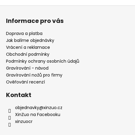
Z
á
Informace pro vás
p
a
Doprava a platba
t
Jak balíme objednávky
í
Vrácení a reklamace
Obchodní podmínky
Podmínky ochrany osobních údajů
Gravírování - návod
Gravírování nožů pro firmy
Ověřování recenzí
Kontakt
objednavky
@
xinzuo.cz
XinZuo na Facebooku
xinzuocr