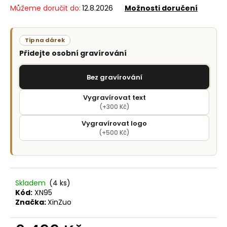
č
Můžeme doručit do:
12.8.2026
Možnosti doručení
u
j
e
Tip na dárek
m
Přidejte osobní gravírování
e
Bez gravírování
Vygravírovat text
(+300 Kč)
Vygravírovat logo
(+500 Kč)
Skladem
(4 ks)
Kód:
XN95
Značka:
XinZuo