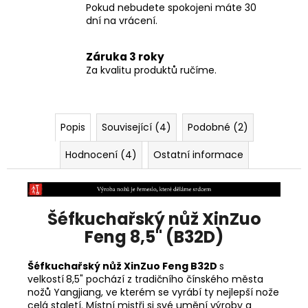
Pokud nebudete spokojeni máte 30
dní na vrácení.
Záruka 3 roky
Za kvalitu produktů ručíme.
Popis
Související (4)
Podobné (2)
Hodnocení (4)
Ostatní informace
Šéfkuchařský nůž XinZuo
Feng 8,5" (B32D)
Šéfkuchařský nůž XinZuo Feng B32D
s
velkostí
8,5" pochází z tradičního čínského města
nožů
Yangjiang, ve kterém se vyrábí ty nejlepší nože
celá staletí. Místní mistři si své umění výroby a