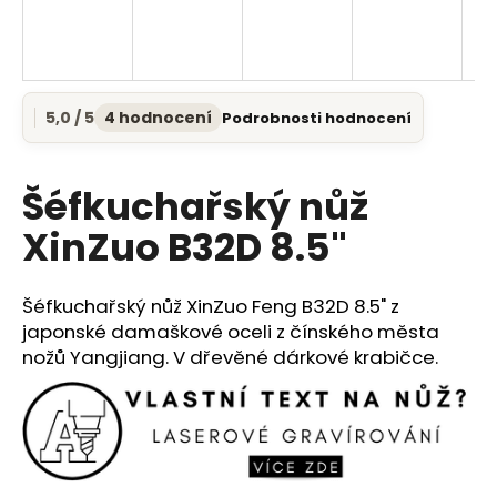
a
j
í
t
5,0 / 5
4 hodnocení
Podrobnosti hodnocení
Průměrné
?
hodnocení
produktu
je
Šéfkuchařský nůž
5,0
z
XinZuo B32D 8.5"
5
HLEDAT
hvězdiček.
Šéfkuchařský nůž XinZuo Feng B32D 8.5" z
japonské damaškové oceli z čínského města
D
nožů Yangjiang. V dřevěné dárkové krabičce.
o
p
o
r
u