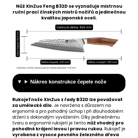
Nůž XinZuo Feng B32D se vyznačuje mistrnou
ruční prací čínských mistrů nožířů a jedinečnou
kvalitou japonské oceli.
Nákres konstrukce čepele nože
Rukojeť nože XinZuo z řady B32D lze považovat
za umělecké dílo
. Je navržena s důrazem na
ergonomii a pro pohodlný úchop i při dlouhodobém
držení s dokonalým vyvážením. Díky jedinečnému
tvaru a ergonomii rukojeti je tento
nůž vhodný pro
pohodlné krájení levou i pravou rukou
. Rukojeť je
vyrobena z vysoce pevného železného dřeva