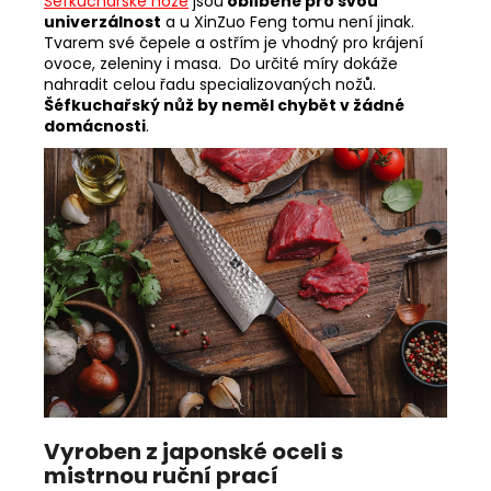
Šéfkuchařské nože
jsou
oblíbené pro svou
univerzálnost
a u XinZuo Feng tomu není jinak.
Tvarem své čepele a ostřím je vhodný pro krájení
ovoce, zeleniny i masa. Do určité míry dokáže
nahradit celou řadu specializovaných nožů.
Šéfkuchařský nůž by neměl chybět v žádné
domácnosti
.
Vyroben z japonské oceli s
mistrnou ruční prací