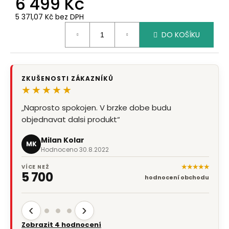
6 499 Kč
5 371,07 Kč bez DPH
Měrná
DO KOŠÍKU
cena:
ZKUŠENOSTI ZÁKAZNÍKŮ
★★★★★
„Naprosto spokojen. V brzke dobe budu
objednavat dalsi produkt“
Milan Kolar
MK
Hodnoceno 30.8.2022
★★★★★
VÍCE NEŽ
5 700
hodnocení obchodu
‹
›
Zobrazit 4 hodnocení