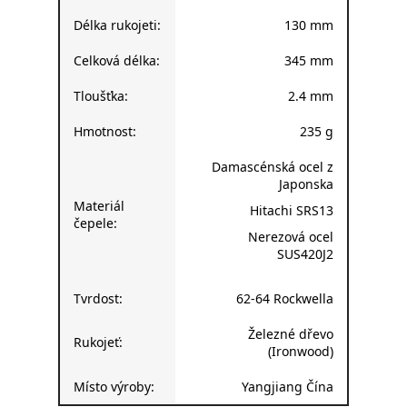
Délka rukojeti:
130 mm
Celková délka:
345 mm
Tloušťka:
2.4 mm
Hmotnost:
235 g
Damascénská ocel z
Japonska
Materiál
Hitachi SRS13
čepele:
Nerezová ocel
SUS420J2
Tvrdost:
62-64 Rockwella
Železné dřevo
Rukojeť:
(Ironwood)
Místo výroby:
Yangjiang Čína