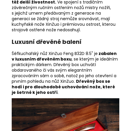
též delší živostnost.
Ve spojení s tradičním
závěrečným ručním ostřením nožů mistry nožíři,
s jejichž umem předávaným z generace na
generaci se žádný stroj nemůže srovnávat, mají
kuchyňské nože XinZuo i prémiovou ostrost, kterou
strojově ostřené nože nedosahují.
Luxusní dřevěné balení
Šéfkuchařský nůž XinZuo Feng B32D 8.5" je
zabalen
v luxusním dřevěném boxu
, se kterým je ideálním
praktickým dárkem. Dřevěný box uchvátí
obdarovaného či vás svým elegantním
zpracováním sám o sobě, natož po jeho otevření a
prvním pohledu na nůž XinZuo.
Dřevěný box se
hodí i pro dlouhodobé uchovávání nože, které
je šetrné k jeho ostří
.