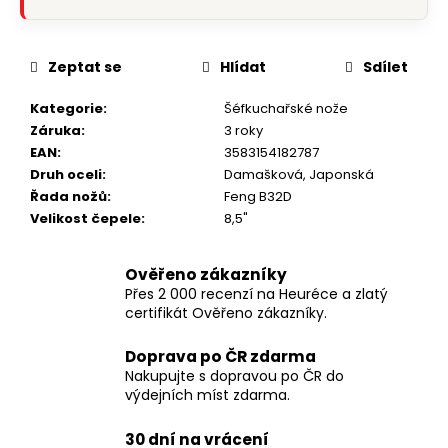
Zeptat se
Hlídat
Sdílet
Kategorie
:
Šéfkuchařské nože
Záruka
:
3 roky
EAN
:
3583154182787
Druh oceli
:
Damašková
,
Japonská
Řada nožů
:
Feng B32D
Velikost čepele
:
8,5"
Ověřeno zákazníky
Přes 2 000 recenzí na Heuréce a zlatý
certifikát Ověřeno zákazníky.
Doprava po ČR zdarma
Nakupujte s dopravou po ČR do
výdejních míst zdarma.
30 dní na vrácení