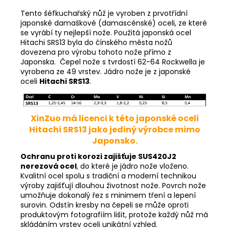
Tento šéfkuchařský nůž je vyroben z prvotřídní
japonské damaškové (damascénské) oceli, ze které
se vyrábí ty nejlepší nože. Použitá japonská ocel
Hitachi SRS13 byla do čínského města nožů
dovezena pro výrobu tohoto nože přímo z
Japonska. Čepel nože s tvrdostí 62-64 Rockwella je
vyrobena ze 49 vrstev. Jádro nože je z japonské
oceli
Hitachi
SRS13
.
XinZuo má licenci k této japonské oceli
Hitachi SRS13 jako jediný výrobce mimo
Japonsko.
Ochranu proti korozi zajišťuje SUS420J2
nerezová ocel
, do které je jádro nože vloženo.
Kvalitní ocel spolu s tradiční a moderní technikou
výroby zajišťují dlouhou životnost nože. Povrch nože
umožňuje dokonalý řez s minimem tření a lepení
surovin. Odstín kresby na čepeli se může oproti
produktovým fotografiím lišit, protože každý nůž má
skládáním vrstev oceli unikátní vzhled.