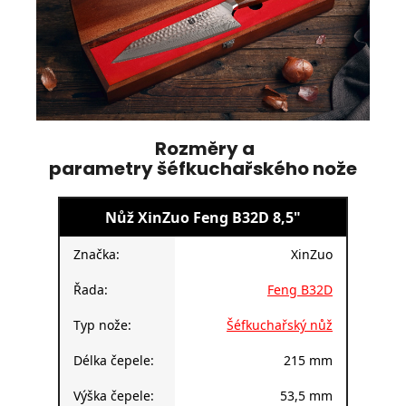
Rozměry a
parametry šéfkuchařského nože
Nůž XinZuo Feng B32D 8,5"
Značka:
XinZuo
Řada:
Feng B32D
Typ nože:
Šéfkuchařský nůž
Délka čepele:
215 mm
Výška čepele:
53,5 mm