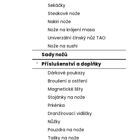
n
Sekáčky
e
Steakové nože
l
Nakiri nože
Nože na krájení masa
Univerzální čínský nůž TAO
Nože na sushi
Sady nožů
Příslušenství a doplňky
Dárkové poukazy
Broušení a ostření
Magnetické lišty
Stojánky na nože
Prkénka
Dranžírovací vidličky
Nůžky
Pouzdra na nože
Tašky na nože