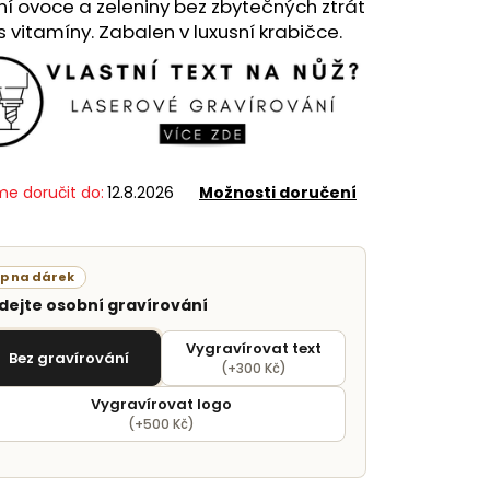
ní ovoce a zeleniny bez zbytečných ztrát
s vitamíny. Zabalen v luxusní krabičce.
e doručit do:
12.8.2026
Možnosti doručení
ip na dárek
idejte osobní gravírování
Vygravírovat text
Bez gravírování
(+300 Kč)
Vygravírovat logo
(+500 Kč)