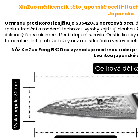
XinZuo má licenci k této japonské oceli Hitac
Japonsko.
Ochranu proti korozi zajišťuje SUS420J2 nerezová ocel
, 
spolu s tradiční a moderní technikou výroby zajišťují dlouho
dokonalý řez s minimem tření a lepení surovin. Odstín kresby
fotografiím lišit, protože každý nůž má skládáním vrstev oceli 
Nůž XinZuo Feng B32D se vyznačuje mistrnou ruční pr
kvalitou japonské o