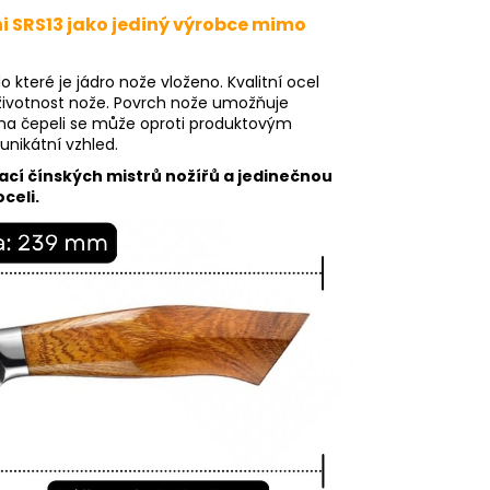
hi SRS13 jako jediný výrobce mimo
do které je jádro nože vloženo. Kvalitní ocel
u životnost nože. Povrch nože umožňuje
 na čepeli se může oproti produktovým
unikátní vzhled.
ací čínských mistrů nožířů a jedinečnou
celi.