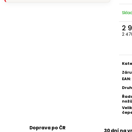
Skl
2 
2 47
Měr
cena
Kate
Záru
EAN
:
Druh
Řad
nož
Veli
čepe
Doprava po ČR
30 dní na v