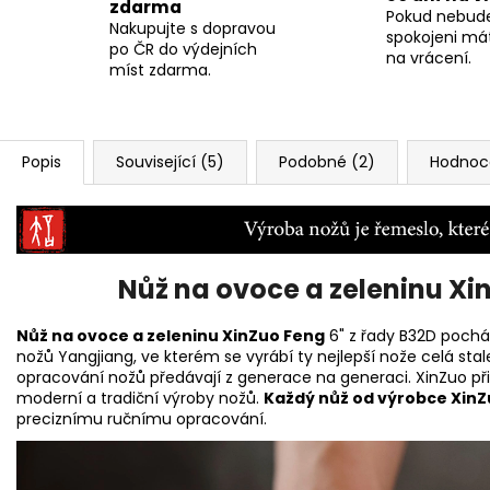
zdarma
Pokud nebud
Nakupujte s dopravou
spokojeni má
po ČR do výdejních
na vrácení.
míst zdarma.
Popis
Související (5)
Podobné (2)
Hodnoce
Nůž na ovoce a zeleninu Xi
Nůž na ovoce a zeleninu XinZuo Feng
6" z řady B32D pochá
nožů
Yangjiang, ve kterém se vyrábí ty nejlepší nože celá stale
opracování nožů předávají z generace na generaci. XinZuo při
moderní a tradiční výroby nožů.
Každý nůž od výrobce XinZ
preciznímu ručnímu opracování.