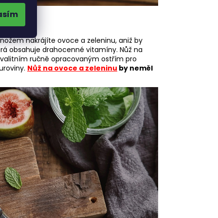
asím
 nožem nakrájíte ovoce a zeleninu, aniž by
která obsahuje drahocenné vitamíny. Nůž na
kvalitním ručně opracovaným ostřím pro
uroviny.
Nůž na ovoce a zeleninu
by neměl