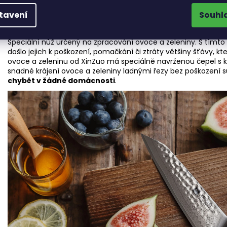
tavení
Souhl
Nůž na ovoce a zeleninu od XinZuo
Speciální nůž určený na zpracování ovoce a zeleniny. S tímto
došlo jejich k poškození, pomačkání či ztráty většiny šťávy, 
ovoce a zeleninu od XinZuo má speciálně navrženou čepel s 
snadné krájení ovoce a zeleniny ladnými řezy bez poškození s
chybět v žádné domácnosti
.