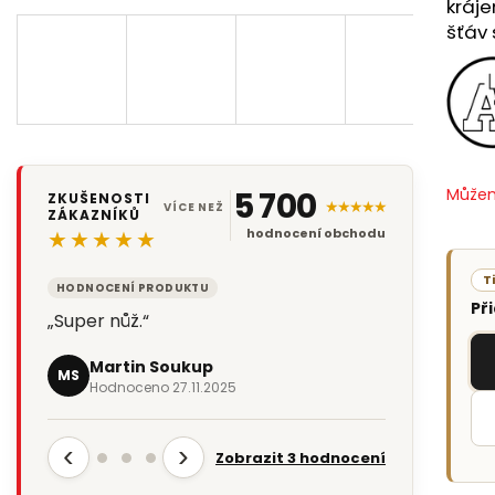
kráje
šťáv 
Můžem
5 700
ZKUŠENOSTI
★★★★★
VÍCE NEŽ
ZÁKAZNÍKŮ
★★★★★
hodnocení obchodu
T
HODNOCENÍ PRODUKTU
Př
„Super nůž.“
Martin Soukup
MS
Hodnoceno 27.11.2025
‹
›
Zobrazit 3 hodnocení