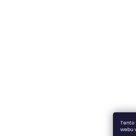
Tento
webu v