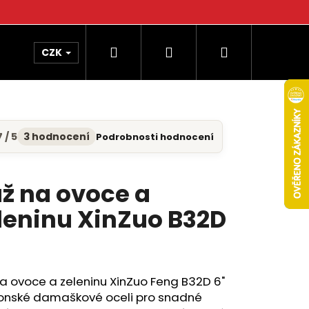
Hledat
Přihlášení
Nákupní
CZK
košík
 / 5
3 hodnocení
Podrobnosti hodnocení
měrné
nocení
uktu
ž na ovoce a
leninu XinZuo B32D
diček.
a ovoce a zeleninu XinZuo Feng B32D 6"
ponské damaškové oceli pro snadné