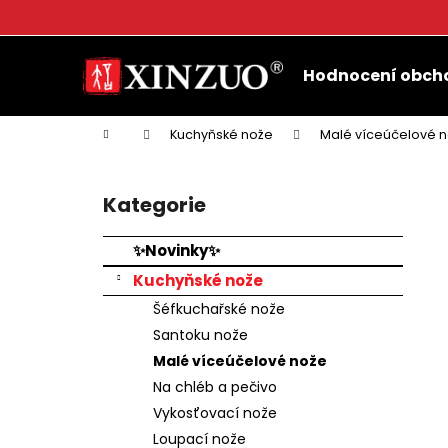
K
o
Přejít
Zpět
Zpět
š
na
Hodnocení obch
do
do
obsah
í
k
obchodu
obchodu
Domů
Kuchyňské nože
Malé víceúčelové 
P
o
Kategorie
Přeskočit
s
kategorie
t
✨Novinky✨
r
Kuchyňské nože
a
Šéfkuchařské nože
n
Santoku nože
n
Malé víceúčelové nože
í
Na chléb a pečivo
p
Vykosťovací nože
a
Loupací nože