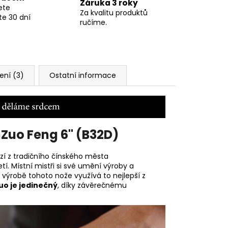
Záruka 3 roky
ete
Za kvalitu produktů
te 30 dní
ručíme.
ní (3)
Ostatní informace
nZuo Feng 6" (B32D)
zí z tradičního čínského města
tí. Místní mistři si své umění výroby a
 výrobě tohoto nože využívá to nejlepší z
uo je jedinečný
, díky závěrečnému