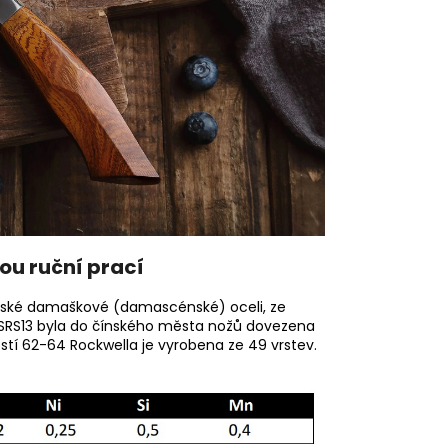
ou ruční prací
onské damaškové (damascénské) oceli, ze
hi SRS13 byla do čínského města nožů dovezena
tí 62-64 Rockwella je vyrobena ze 49 vrstev.