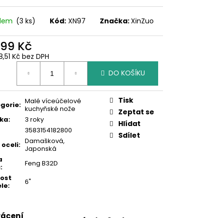
adem
(3 ks)
Kód:
XN97
Značka:
XinZuo
999 Kč
8,51 Kč bez DPH
ná
DO KOŠÍKU
:
Tisk
Malé víceúčelové
gorie
:
kuchyňské nože
Zeptat se
ka
:
3 roky
Hlídat
3583154182800
Sdílet
Damašková
,
 oceli
:
Japonská
a
Feng B32D
ů
:
kost
6"
le
:
rácení