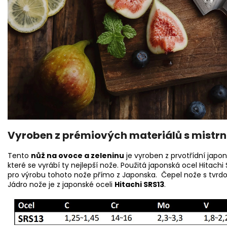
Vyroben z prémiových materiálů s mistrn
Tento
nůž na ovoce a zeleninu
je vyroben z prvotřídní jap
které se vyrábí ty nejlepší nože. Použitá japonská ocel Hitac
pro výrobu tohoto nože přímo z Japonska. Čepel nože s tvrdos
Jádro nože je z japonské oceli
Hitachi
SRS13
.