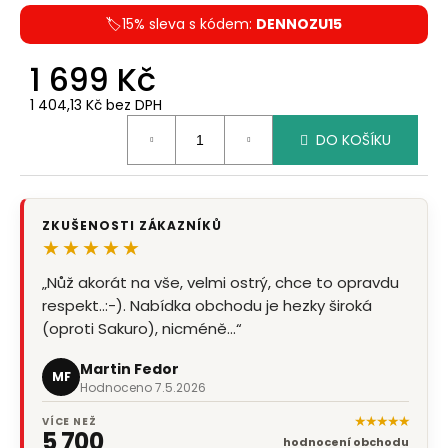
🏷️15% sleva s kódem:
DENNOZU15
1 699 Kč
1 404,13 Kč bez DPH
Měrná
DO KOŠÍKU
cena:
ZKUŠENOSTI ZÁKAZNÍKŮ
★★★★★
„Nůž akorát na vše, velmi ostrý, chce to opravdu
„Mám jako dárek, zkoušel jsem na papíru, řeže
respekt..:-). Nabídka obchodu je hezky široká
pěkně. Ještě jsem dárek nepředal tak nemohou
(oproti Sakuro), nicméně…“
více hodnotit.“
Martin Fedor
Josef Burian
MF
JB
Hodnoceno 7.5.2026
Hodnoceno 9.3.2026
★★★★★
VÍCE NEŽ
5 700
hodnocení obchodu