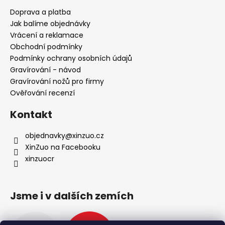
a
Doprava a platba
t
Jak balíme objednávky
í
Vrácení a reklamace
Obchodní podmínky
Podmínky ochrany osobních údajů
Gravírování - návod
Gravírování nožů pro firmy
Ověřování recenzí
Kontakt
objednavky
@
xinzuo.cz
XinZuo na Facebooku
xinzuocr
Jsme i v dalších zemích