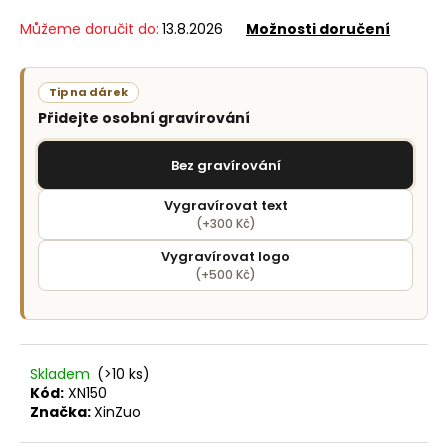
č
u
Můžeme doručit do:
13.8.2026
Možnosti doručení
j
e
m
Tip na dárek
e
Přidejte osobní gravírování
Bez gravírování
Vygravírovat text
(+300 Kč)
Vygravírovat logo
(+500 Kč)
Skladem
(>10 ks)
Kód:
XN150
Značka:
XinZuo