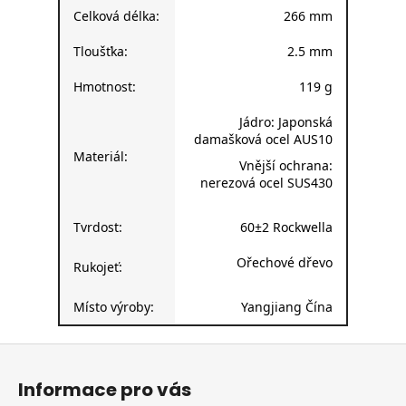
Celková délka:
266 mm
Tloušťka:
2.5 mm
Hmotnost:
119 g
Jádro: Japonská
damašková ocel AUS10
Materiál:
Vnější ochrana:
nerezová ocel SUS430
Tvrdost:
60±2 Rockwella
Ořechové dřevo
Rukojeť:
Místo výroby:
Yangjiang Čína
Z
á
Informace pro vás
p