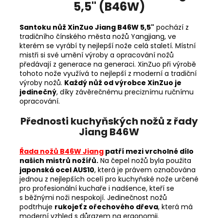
5,5" (B46W)
Santoku nůž XinZuo Jiang B46W 5,5"
pochází z
tradičního čínského města nožů
Yangjiang, ve
kterém se vyrábí ty nejlepší nože celá staletí. Místní
mistři si své umění výroby a opracování nožů
předávají z generace na generaci. XinZuo při výrobě
tohoto nože využívá to nejlepší z moderní a tradiční
výroby nožů.
Každý nůž od výrobce XinZuo je
jedinečný
, díky závěrečnému preciznímu ručnímu
opracování.
Přednosti kuchyňských nožů z řady
Jiang B46W
Řada nožů B46W Jiang
patří mezi vrcholné dílo
našich mistrů nožířů.
Na čepel nožů byla použita
japonská ocel AUS10
, která je právem označována
jednou z nejlepších ocelí pro kuchyňské nože určené
pro profesionální kuchaře i nadšence, kteří se
s běžnými noži nespokojí. Jedinečnost nožů
podtrhuje
rukojeť z ořechového dřeva
, která má
moderní vzhled s důrazem na ergonomii.