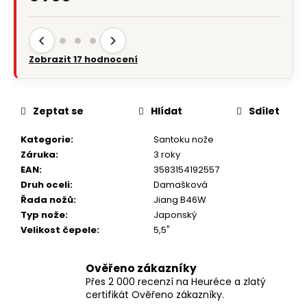
‹
›
Zobrazit 17 hodnocení
Zeptat se
Hlídat
Sdílet
Kategorie
:
Santoku nože
Záruka
:
3 roky
EAN
:
3583154192557
Druh oceli
:
Damašková
Řada nožů
:
Jiang B46W
Typ nože
:
Japonský
Velikost čepele
:
5,5"
Ověřeno zákazníky
Přes 2 000 recenzí na Heuréce a zlatý
certifikát Ověřeno zákazníky.