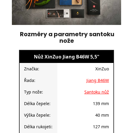
Rozměry a parametry santoku
nože
Nůž XinZuo Jiang B46W 5,5"
Značka:
XinZuo
Řada:
Jiang B46W
Typ nože:
Santoku nůž
Délka čepele:
139 mm
Výška čepele:
40 mm
Délka rukojeti:
127 mm