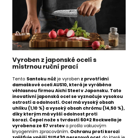
Vyroben z japonské oceli s
mistrnou ruční prací
Tento
Santoku nůž
j
e vyroben
z prvotřídní
damaškové oceli AUS10, která je vyráběna
věhlasnou firmou Aichi Steel v Japonsku. Tato
inovativní japonská ocel se vyznačuje vysokou
ostrostí a odolností. Ocel má vysoký obsah
uhlíku (1,10 %) a vysoký obsah chrómu (14,50 %),
díky kterým má vyšší odolnost proti
korozi.
Čepel nože s tvrdostí 60±2 Rockwella je
vyrobena ze 67 vrstev
a prošla vakuovým
kryogenním zpracováním.
Ochranu proti korozi
zajišťuje vnější SUS430 nerezová ocel
, do které je