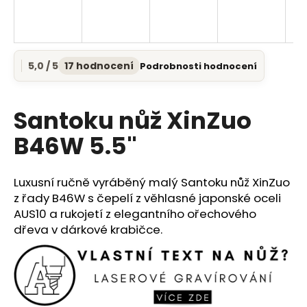
a
j
í
5,0 / 5
17 hodnocení
Podrobnosti hodnocení
t
Průměrné
hodnocení
?
produktu
je
Santoku nůž XinZuo
5,0
z
B46W 5.5"
5
HLEDAT
hvězdiček.
Luxusní ručně vyráběný malý Santoku nůž XinZuo
z řady B46W s čepelí z věhlasné japonské oceli
AUS10 a rukojetí z elegantního ořechového
D
dřeva v dárkové krabičce.
o
p
o
r
u