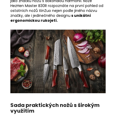
jako značku nožů s dokonalou harmonií. Nože
HezHen Master B30R rozpoznáte na první pohled od
ostatních nožů XinZuo nejen podle jiného názvu
značky, ale i jedinečného designu
s unikátní
ergonomickou rukojetí.
Sada praktických nožů s širokým
využitím