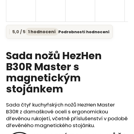
a
j
í
t
5,0 / 5
1 hodnocení
Podrobnosti hodnocení
Průměrné
?
hodnocení
produktu
je
Sada nožů HezHen
5,0
z
B30R Master s
5
HLEDAT
magnetickým
hvězdiček.
stojánkem
D
o
Sada čtyř kuchyňských nožů HezHen Master
p
B30R z damaškové oceli s ergonomickou
o
dřevěnou rukojetí, včetně příslušenství v podobě
r
dřevěného magnetického stojánku.
u