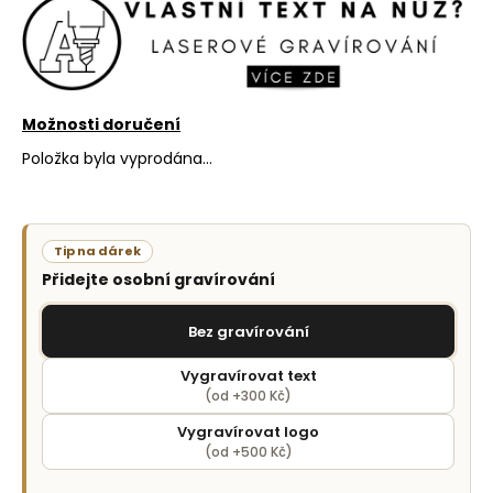
č
u
j
e
m
e
Možnosti doručení
Položka byla vyprodána…
Tip na dárek
Přidejte osobní gravírování
Bez gravírování
Vygravírovat text
(od +300 Kč)
Vygravírovat logo
(od +500 Kč)