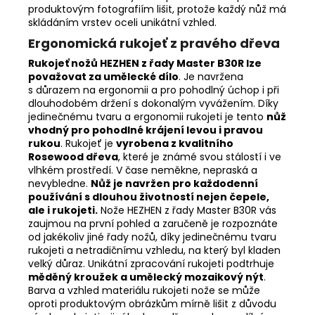
produktovým fotografiím lišit, protože každý nůž má
skládáním vrstev oceli unikátní vzhled.
Ergonomická rukojeť z pravého dřeva
Rukojeť nožů
HEZHEN z řady Master B30R lze
považovat za umělecké dílo
. Je navržena
s důrazem na ergonomii a pro pohodlný úchop i při
dlouhodobém držení s dokonalým vyvážením. Díky
jedinečnému tvaru a ergonomii rukojeti je tento
nůž
vhodný pro pohodlné krájení levou i pravou
rukou
. Rukojeť je
vyrobena z kvalitního
Rosewood dřeva
, které je známé svou stálostí i ve
vlhkém prostředí. V čase neměkne, nepraská a
nevybledne.
Nůž je navržen pro každodenní
používání s dlouhou životností nejen čepele,
ale i rukojeti.
Nože HEZHEN z řady Master B30R vás
zaujmou na první pohled a zaručeně je rozpoznáte
od jakékoliv jiné řady nožů, díky jedinečnému tvaru
rukojeti a netradičnímu vzhledu, na který byl kladen
velký důraz. Unikátní zpracování rukojeti podtrhuje
měděný kroužek a umělecký mozaikový nýt
.
Barva a vzhled materiálu rukojeti nože se může
oproti produktovým obrázkům mírně lišit z důvodu