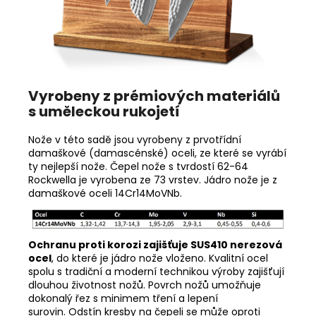
Vyrobeny z prémiových materiálů
s uměleckou rukojetí
Nože v této sadě jsou vyrobeny z prvotřídní
damaškové (damascénské) oceli, ze které se vyrábí
ty nejlepší nože. Čepel nože s tvrdostí 62-64
Rockwella je vyrobena ze 73 vrstev. Jádro nože je z
damaškové oceli 14Cr14MoVNb.
Ochranu proti korozi zajišťuje SUS410 nerezová
ocel
, do které je jádro nože vloženo. Kvalitní ocel
spolu s tradiční a moderní technikou výroby zajišťují
dlouhou životnost nožů. Povrch nožů umožňuje
dokonalý řez s minimem tření a lepení
surovin. Odstín kresby na čepeli se může oproti