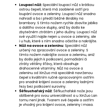
Loupací nůž:
Speciální loupací nůž s krátkou
ostrou čepelí, která má zaoblené ostří pro
loupání ovoce a zeleniny. Loupací nůž snadno
nahradí a ba i předčí běžné škrabky na
brambory. S tímto nožem rychle zbavíte jablka
a dalšího ovoce slupky, aniž by došlo ke
zbytečném ztrátám z jeho dužiny. Loupací nůž
své využití najde nejen u ovoce a zeleniny, ale
i u hub, které s ním snadno očistíte a nakrájíte.
Nůž na ovoce a zeleninu
: Speciální nůž
určený na zpracování ovoce a zeleniny. S
tímto nožem nakrájíte ovoce a zeleninu, aniž
by došlo jejich k poškození, pomačkání či
ztráty většiny šťávy, která obsahuje
drahocenné vitamíny. Nůž na ovoce a
zeleninu od XinZuo má speciálně navrženou
čepel s kvalitním ručně opracovaným ostřím
pro snadné krájení ovoce a zeleniny ladnými
řezy bez poškození suroviny.
Šéfkuchařský nůž
: Šéfkuchařské nože jsou
oblíbené pro svou univerzálnost a u XinZuo Lan
tomu není jinak. Tvarem své čepele a ostřím
je vhodný pro krájení ovoce, zeleniny i masa.