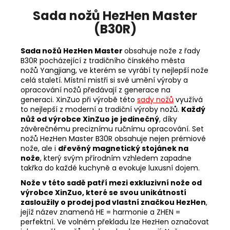
Sada nožů HezHen Master
(B30R)
Sada nožů HezHen Master
obsahuje nože z řady
B30R pocházející z tradičního čínského města
nožů
Yangjiang, ve kterém se vyrábí ty nejlepší nože
celá staletí. Místní mistři si své umění výroby a
opracování nožů předávají z generace na
generaci. XinZuo při výrobě této
sady nožů
využívá
to nejlepší z moderní a tradiční výroby nožů.
Každý
nůž od výrobce XinZuo je jedinečný
, díky
závěrečnému preciznímu ručnímu opracování. Set
nožů HezHen Master B30R
obsahuje nejen prémiové
nože, ale i
dřevěný magnetický stojánek na
nože
, který svým přírodním vzhledem zapadne
takřka do každé kuchyně a evokuje luxusní dojem.
Nože v této sadě patří mezi exkluzivní nože od
výrobce XinZuo, které se svou unikátností
zasloužily o prodej pod vlastní značkou HezHen
,
jejíž název znamená HE = harmonie a ZHEN =
perfektní. Ve volném překladu lze HezHen označovat