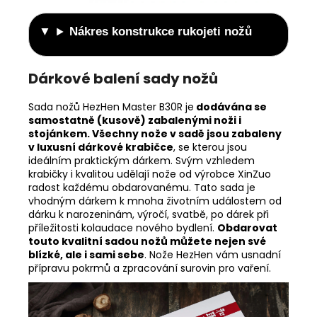
Nákres konstrukce rukojeti nožů
Dárkové balení sady nožů
Sada nožů HezHen Master B30R je
dodávána se
samostatně (kusově) zabalenými noži i
stojánkem. Všechny nože v sadě jsou zabaleny
v luxusní dárkové krabičce
, se kterou jsou
ideálním praktickým dárkem. Svým vzhledem
krabičky i kvalitou udělají nože od výrobce XinZuo
radost každému obdarovanému. Tato sada je
vhodným dárkem k mnoha životním událostem od
dárku k narozeninám, výročí, svatbě, po dárek při
příležitosti kolaudace nového bydlení.
Obdarovat
touto kvalitní sadou nožů můžete nejen své
blízké, ale i sami sebe
. Nože HezHen vám usnadní
přípravu pokrmů a zpracování surovin pro vaření.