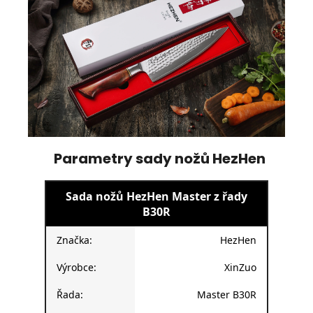
Parametry sady nožů HezHen
Sada nožů HezHen Master z řady
B30R
Značka:
HezHen
Výrobce:
XinZuo
Řada:
Master B30R