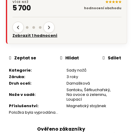
★★★★★
VÍCE NEŽ
5 700
hodnocení obchodu
‹
›
Zobrazit 1 hodnocení
Zeptat se
Hlídat
Sdílet
Kategorie
:
Sady nožů
Záruka
:
3 roky
Druh oceli
:
Damašková
Santoku
,
Šéfkuchařský
,
Nože v sadě
:
Na ovoce a zeleninu
,
Loupací
Příslušenství
:
Magnetický stojánek
Položka byla vyprodána…
Ověřeno zákazníky