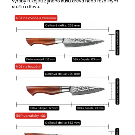
výroby rukojeti z jiného kusu dřeva nebo rozdílným
stářím dřeva.