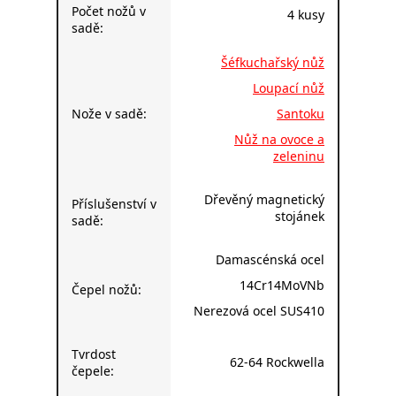
Počet nožů v
4 kusy
sadě:
Šéfkuchařský nůž
Loupací nůž
Nože v sadě:
Santoku
Nůž na ovoce a
zeleninu
Dřevěný magnetický
Příslušenství v
stojánek
sadě:
Damascénská ocel
14Cr14MoVNb
Čepel nožů:
Nerezová ocel SUS410
Tvrdost
62-64 Rockwella
čepele: