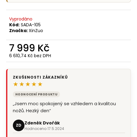
Vyprodáno
Kód:
SADA-105
Značka:
XinZuo
7 999 Kč
6 610,74 Kč bez DPH
Měrná
cena:
ZKUŠENOSTI ZÁKAZNÍKŮ
★★★★★
HODNOCENÍ PRODUKTU
„Jsem moc spokojený se vzhledem a kvalitou
nožů. Hezký den“
Zdeněk Dvořák
ZD
Hodnoceno 17.5.2024