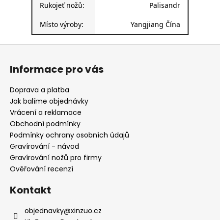
Rukojeť nožů:
Palisandr
Místo výroby:
Yangjiang Čína
Z
á
Informace pro vás
p
a
Doprava a platba
t
Jak balíme objednávky
í
Vrácení a reklamace
Obchodní podmínky
Podmínky ochrany osobních údajů
Gravírování - návod
Gravírování nožů pro firmy
Ověřování recenzí
Kontakt
objednavky
@
xinzuo.cz