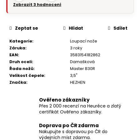
Zobrazit 3 hodnocení
Zeptat se
Hlídat
Sdílet
Kategorie
:
Loupací nože
Záruka
:
3 roky
EAN
:
3583154182862
Druh oceli
:
Damašková
Řada nožů
:
Master B30R
Velikost čepele
:
3,5"
Značka
:
HEZHEN
Ověřeno zákazníky
Přes 2 000 recenzí na Heuréce a zlatý
certifikát Ověřeno zákazníky.
Doprava po ČR zdarma
Nakupujte s dopravou po ČR do
výdejních míst zdarma.