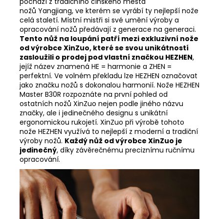
pochází z tradičního čínského města
nožů Yangjiang, ve kterém se vyrábí ty nejlepší nože
celá staletí. Místní mistři si své umění výroby a
opracování nožů předávají z generace na generaci.
Tento nůž na loupání patří mezi exkluzivní nože
od výrobce XinZuo, které se svou unikátností
zasloužili o prodej pod vlastní značkou HEZHEN
,
jejíž název znamená HE = harmonie a ZHEN =
perfektní. Ve volném překladu lze HEZHEN označovat
jako značku nožů s dokonalou harmonií. Nože HEZHEN
Master B30R rozpoznáte na první pohled od
ostatních nožů XinZuo nejen podle jiného názvu
značky, ale i jedinečného designu s unikátní
ergonomickou rukojetí. XinZuo při výrobě tohoto
nože HEZHEN využívá to nejlepší z moderní a tradiční
výroby nožů.
Každý nůž od výrobce XinZuo je
jedinečný
, díky závěrečnému preciznímu ručnímu
opracování.