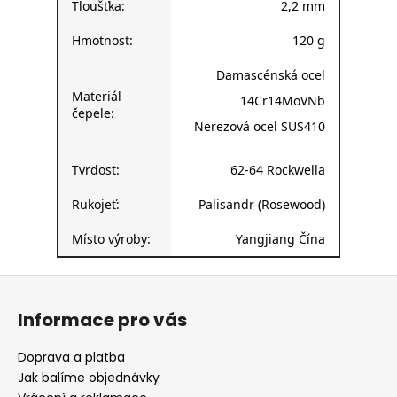
Tloušťka:
2,2 mm
Hmotnost:
120 g
Damascénská ocel
Materiál
14Cr14MoVNb
čepele:
Nerezová ocel SUS410
Tvrdost:
62-64 Rockwella
Rukojeť:
Palisandr (Rosewood)
Místo výroby:
Yangjiang Čína
Z
á
Informace pro vás
p
a
Doprava a platba
t
Jak balíme objednávky