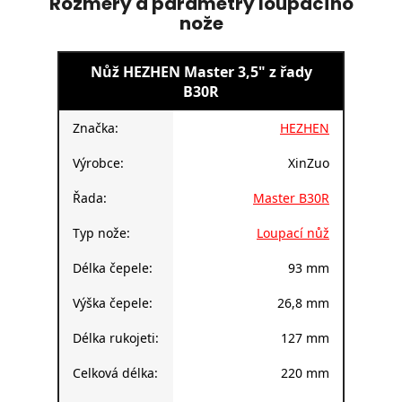
Rozměry a parametry loupacího
nože
Nůž HEZHEN Master 3,5" z řady
B30R
Značka:
HEZHEN
Výrobce:
XinZuo
Řada:
Master B30R
Typ nože:
Loupací nůž
Délka čepele:
93 mm
Výška čepele:
26,8 mm
Délka rukojeti:
127 mm
Celková délka:
220 mm