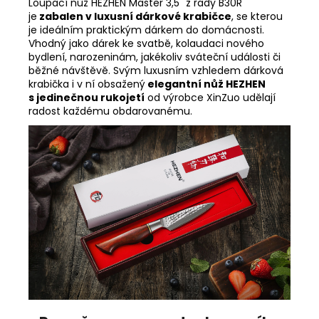
Loupací nůž HEZHEN Master 3,5" z řady B30R
je
zabalen v luxusní dárkové krabičce
, se kterou
je ideálním praktickým dárkem do domácnosti.
Vhodný jako dárek ke svatbě, kolaudaci nového
bydlení, narozeninám, jakékoliv sváteční události či
běžné návštěvě. Svým luxusním vzhledem dárková
krabička i v ní obsažený
elegantní nůž HEZHEN
s jedinečnou rukojetí
od výrobce XinZuo udělají
radost každému obdarovanému.