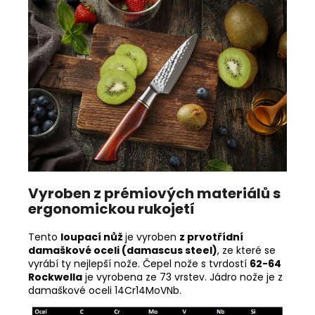
Vyroben z prémiových materiálů s
ergonomickou rukojetí
Tento
loupací nůž
je vyroben
z prvotřídní
damaškové oceli (damascus steel)
, ze které se
vyrábí ty nejlepší nože. Čepel nože s tvrdostí
62-64
Rockwella
je vyrobena ze 73 vrstev. Jádro nože je z
damaškové oceli 14Cr14MoVNb.