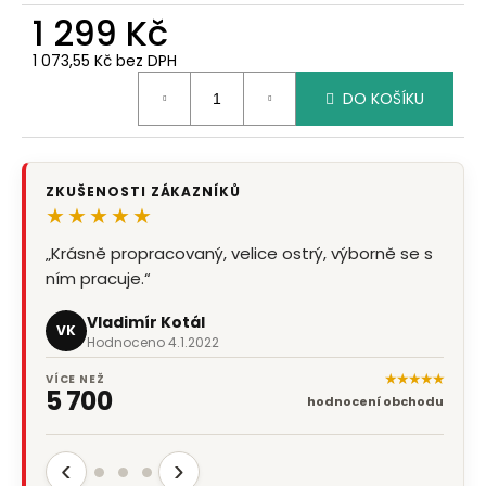
1 299 Kč
1 073,55 Kč bez DPH
Měrná
DO KOŠÍKU
cena:
ZKUŠENOSTI ZÁKAZNÍKŮ
★★★★★
„Krásně propracovaný, velice ostrý, výborně se s
ním pracuje.“
Vladimír Kotál
VK
Hodnoceno 4.1.2022
★★★★★
VÍCE NEŽ
5 700
hodnocení obchodu
‹
›