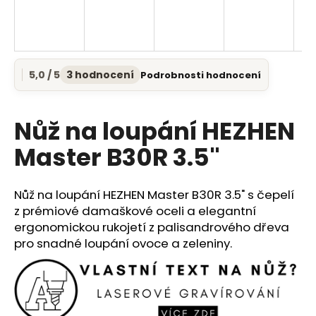
a
j
í
t
5,0 / 5
3 hodnocení
Podrobnosti hodnocení
Průměrné
?
hodnocení
produktu
je
Nůž na loupání HEZHEN
5,0
z
Master B30R 3.5"
5
HLEDAT
hvězdiček.
Nůž na loupání HEZHEN Master B30R 3.5" s čepelí
z prémiové damaškové oceli a elegantní
D
ergonomickou rukojetí z palisandrového dřeva
o
pro snadné loupání ovoce a zeleniny.
p
o
r
u