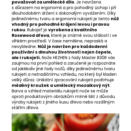
považovat za umělecké dílo
. Je navržena
s důrazem na ergonomii a pro pohodlný úchop i při
dlouhodobém držení s dokonalým vyvážením. Díky
jedinečnému tvaru a ergonomii rukojeti je tento
nůž
vhodný pro pohodlné krájení levou i pravou
rukou
. Rukojeť je
vyrobena z kvalitního
Rosewood dřeva
, které je známé svou stálostí i ve
vlhkém prostředí. V čase neměkne, nepraská a
nevybledne.
Nůž je navržen pro každodenní
používání s dlouhou životností nejen čepele,
ale i rukojeti.
Nože HEZHEN z řady Master B30R vás
zaujmou na první pohled a zaručeně je rozpoznáte
od jakékoliv jiné řady nožů, díky jedinečnému tvaru
rukojeti a netradičnímu vzhledu, na který byl kladen
velký důraz. Unikátní zpracování rukojeti podtrhuje
měděný kroužek a umělecký mozaikový nýt
.
Barva a vzhled materiálu rukojeti nože se může
oproti produktovým obrázkům mírně lišit z důvodu
výroby rukojeti z jiného kusu dřeva nebo rozdílným
stářím dřeva.