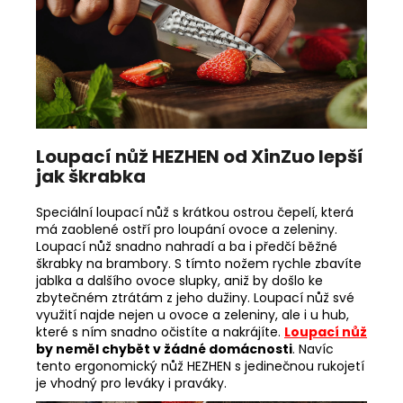
Loupací nůž HEZHEN od XinZuo lepší
jak škrabka
Speciální loupací nůž s krátkou ostrou čepelí, která
má zaoblené ostří pro loupání ovoce a zeleniny.
Loupací nůž snadno nahradí a ba i předčí běžné
škrabky na brambory. S tímto nožem rychle zbavíte
jablka a dalšího ovoce slupky, aniž by došlo ke
zbytečném ztrátám z jeho dužiny. Loupací nůž své
využití najde nejen u ovoce a zeleniny, ale i u hub,
které s ním snadno očistíte a nakrájíte.
Loupací nůž
by neměl chybět v žádné domácnosti
. Navíc
tento ergonomický nůž HEZHEN s jedinečnou rukojetí
je vhodný pro leváky i praváky.