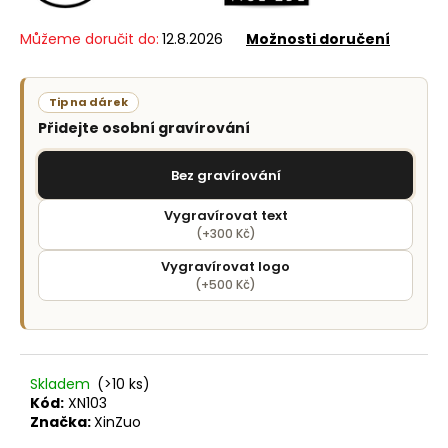
č
u
Můžeme doručit do:
12.8.2026
Možnosti doručení
j
e
m
Tip na dárek
e
Přidejte osobní gravírování
Bez gravírování
Vygravírovat text
(+300 Kč)
Vygravírovat logo
(+500 Kč)
Skladem
(>10 ks)
Kód:
XN103
Značka:
XinZuo