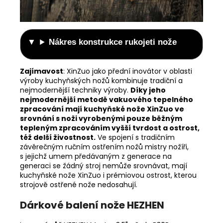
Nákres konstrukce rukojeti nože
Zajímavost
:
XinZuo jako přední inovátor v oblasti
výroby kuchyňských nožů kombinuje tradiční a
nejmodernější techniky výroby.
Díky jeho
nejmodernější metodě vakuového tepelného
zpracování mají kuchyňské nože XinZuo ve
srovnání s noži vyrobenými pouze běžným
tepleným zpracováním vyšší tvrdost a ostrost,
též delší živostnost.
Ve spojení s tradičním
závěrečným ručním ostřením nožů mistry nožíři,
s jejichž umem předávaným z generace na
generaci se žádný stroj nemůže srovnávat, mají
kuchyňské nože XinZuo i prémiovou ostrost, kterou
strojově ostřené nože nedosahují.
Dárkové balení nože HEZHEN