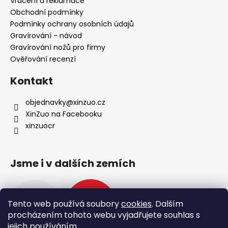
í
Vrácení a reklamace
Obchodní podmínky
Podmínky ochrany osobních údajů
Gravírování - návod
Gravírování nožů pro firmy
Ověřování recenzí
Kontakt
objednavky
@
xinzuo.cz
XinZuo na Facebooku
xinzuocr
Jsme i v dalších zemích
Tento web používá soubory
cookies
. Dalším
procházením tohoto webu vyjadřujete souhlas s
jejich používáním.