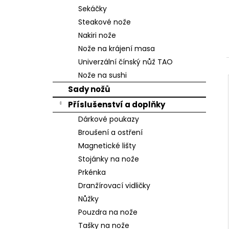
n
Sekáčky
e
Steakové nože
l
Nakiri nože
Nože na krájení masa
Univerzální čínský nůž TAO
Nože na sushi
Sady nožů
Příslušenství a doplňky
Dárkové poukazy
Broušení a ostření
Magnetické lišty
Stojánky na nože
Prkénka
Dranžírovací vidličky
Nůžky
Pouzdra na nože
Tašky na nože