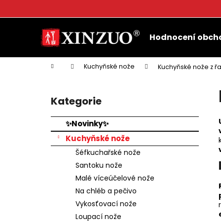
K
o
Přejít
Zpět
Zpět
š
na
Hodnocení obch
do
do
obsah
í
k
obchodu
obchodu
Domů
Kuchyňské nože
Kuchyňské nože z ř
P
o
Kategorie
Přeskočit
s
kategorie
t
✨Novinky✨
r
Kuchyňské nože
a
Šéfkuchařské nože
n
Santoku nože
n
Malé víceúčelové nože
í
Na chléb a pečivo
p
Vykosťovací nože
a
Loupací nože