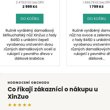
ů
2 478,51 Kč bez DPH
1 486,78 Kč bez DP
2 999 Kč
1 799 Kč
DO KOŠÍKU
DO KOŠÍKU
Ručně vyráběný damaškový
Ručně vyráběný dam
šéfkuchařský nůž XinZuo z řady
nůž na ovoce a zelenin
B46D s unikátní čepelí
z řady B46D s unikátní
vyrobenou vrstvením dvou
vyrobenou vrstvení
různých damaškových ocelí a
různých damaškových 
rukojetí z pevného dřeva v
rukojetí z pevného d
dárkové krabičce.
dárkové...
HODNOCENÍ OBCHODU
Co říkají zákazníci o nákupu u
XinZuo
★★★★★