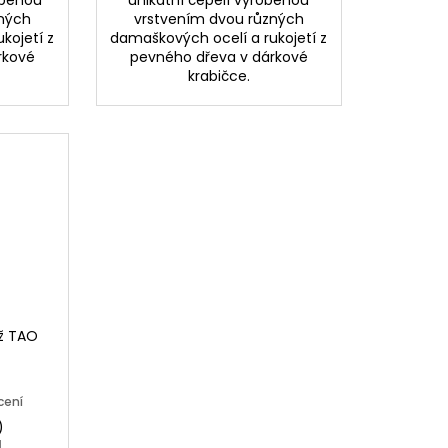
obenou
unikátní čepelí vyrobenou
zných
vrstvením dvou různých
kojetí z
damaškových ocelí a rukojetí z
rkové
pevného dřeva v dárkové
krabičce.
ůž TAO
cení
)
H