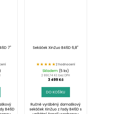
46D 7"
Sekáček XinZuo B46D 6,8"
★★★★★
★★★★★
cení
2 hodnocení
)
Skladem
(5 ks)
H
2 891,74 Kč bez DPH
3 499 Kč
DO KOŠÍKU
aškový
Ručně vyráběný damaškový
ady B46D
sekáček XinZuo z řady B46D s