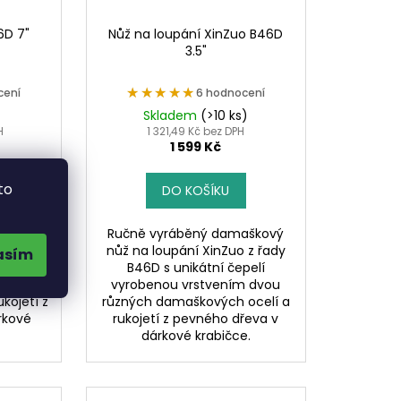
6D 7"
Nůž na loupání XinZuo B46D
3.5"
★★★★★
★★★★★
cení
6 hodnocení
Skladem
(>10 ks)
H
1 321,49 Kč bez DPH
1 599 Kč
to
DO KOŠÍKU
aškový
Ručně vyráběný damaškový
y B46D s
nůž na loupání XinZuo z řady
asím
obenou
B46D s unikátní čepelí
zných
vyrobenou vrstvením dvou
kojetí z
různých damaškových ocelí a
rkové
rukojetí z pevného dřeva v
dárkové krabičce.