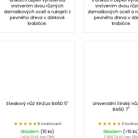
unikátní čepelí vyrobenou
s unikátní čepelí vyr
vrstvením dvou různých
vrstvením dvou rů
damaškových ocelí a rukojetí z
damaškových ocelí a ru
pevného dřeva v dárkové
pevného dřeva v dá
krabičce.
krabičce.
Steakový nůž XinZuo B46D 5"
Univerzální čínský n
B46D 7"
★★★★★
★★★★★
★★★★★
★★★★★
6 hodnocení
3 hodno
Skladem
(10 ks)
Skladem
(>10 ks
1 404,13 Kč bez DPH
2 891,74 Kč bez DP