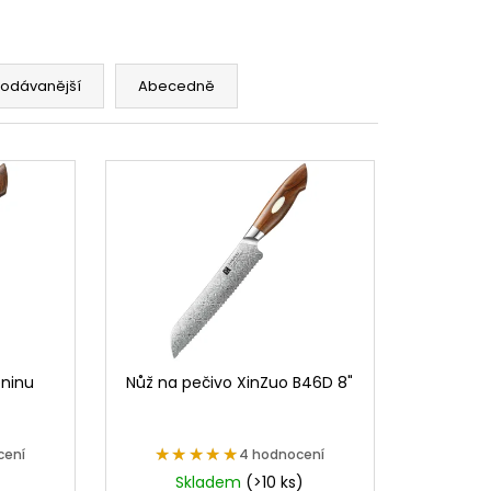
rodávanější
Abecedně
eninu
Nůž na pečivo XinZuo B46D 8"
★★★★★
★★★★★
cení
4 hodnocení
Skladem
(>10 ks)