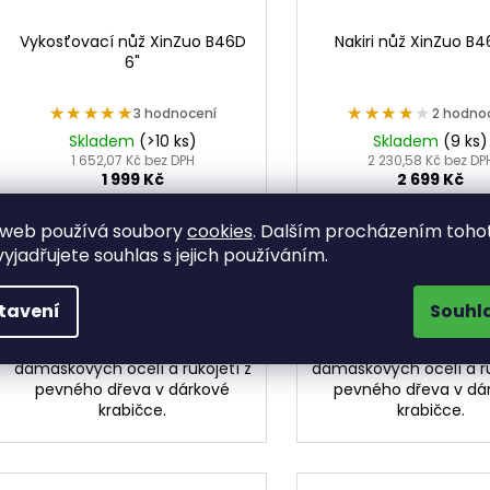
Vykosťovací nůž XinZuo B46D
Nakiri nůž XinZuo B4
6"
★★★★★
★★★★★
★★★★★
★★★★★
3 hodnocení
2 hodno
Skladem
(>10 ks)
Skladem
(9 ks)
1 652,07 Kč bez DPH
2 230,58 Kč bez DP
1 999 Kč
2 699 Kč
 web používá soubory
cookies
. Dalším procházením toho
DO KOŠÍKU
DO KOŠÍKU
yjadřujete souhlas s jejich používáním.
Ručně vyráběný vykosťovací
Ručně vyráběný dam
nůž XinZuo z řady B46D s
nakiri nůž XinZuo z řad
tavení
Souhl
unikátní čepelí vyrobenou
unikátní čepelí vyr
vrstvením dvou různých
vrstvením dvou rů
damaškových ocelí a rukojetí z
damaškových ocelí a ru
pevného dřeva v dárkové
pevného dřeva v dá
krabičce.
krabičce.