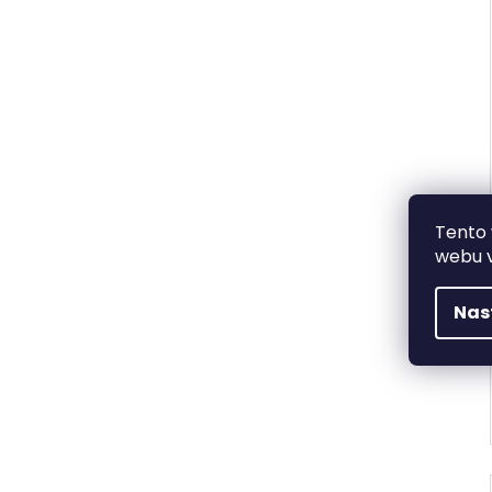
Tento
webu v
Nas