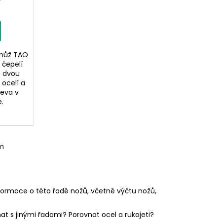
 nůž TAO
 čepelí
m dvou
ocelí a
řeva v
.
m
nformace o této řadě nožů, včetně výčtu nožů,
at s jinými řadami? Porovnat ocel a rukojeti?