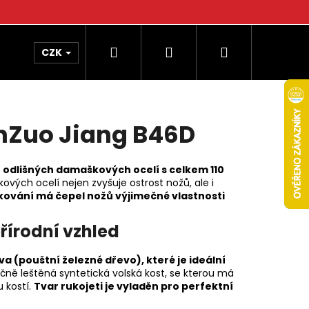
Hledat
Přihlášení
Nákupní
CZK
košík
nZuo Jiang B46D
u odlišných damaškových ocelí s celkem 110
vých ocelí nejen zvyšuje ostrost nožů, ale i
ování má čepel nožů výjimečné vlastnosti
řírodní vzhled
a (pouštní železné dřevo), které je ideální
učně leštěná syntetická volská kost, se kterou má
 kostí.
Tvar rukojeti je vyladěn pro perfektní