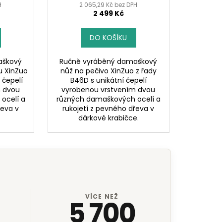
H
2 065,29 Kč bez DPH
2 499 Kč
DO KOŠÍKU
aškový
Ručně vyráběný damaškový
u XinZuo
nůž na pečivo XinZuo z řady
 čepelí
B46D s unikátní čepelí
m dvou
vyrobenou vrstvením dvou
ocelí a
různých damaškových ocelí a
řeva v
rukojetí z pevného dřeva v
dárkové krabičce.
VÍCE NEŽ
5 700