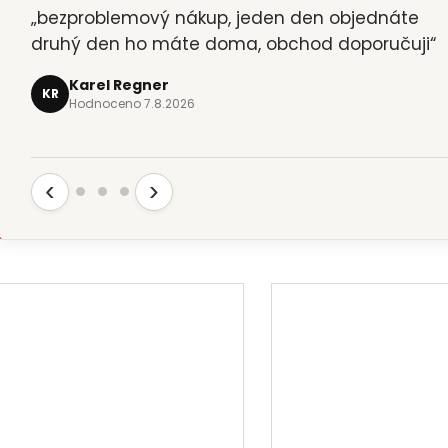
„bezproblemový nákup, jeden den objednáte
„objednávka č.42610461 - magnetická lišta na
druhý den ho máte doma, obchod doporučuji“
nože- jeden den objednána a druhy den
odpoledne k odebrání (Zásilkovna).…“
Karel Regner
KR
Hodnoceno 7.8.2026
Karel Sima
KS
Hodnoceno 6.8.2026
‹
›