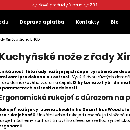
👉 Nové produkty Xinzuo 👉
ZDE
odu
Doprava a platba
Kontakty
Blog
Co potřebujete najít?
ady XinZuo Jiang B46D
Kuchyňské nože z řady Xi
HLEDAT
Unikátností této řady nožů je jejich čepel vyrobená ze dvo
vrstvami pro dokonalou ostrost.
Využití dvou různých damaško
Doporučujeme
krásu damaškového vzoru na čepeli.
Díky tomuto hybridnímu k
v parametrech ostrosti a odolnosti.
Ergonomická rukojeť s důrazem na p
Rukojeť nožů je vyrobena z kvalitního Desert IronWood dřev
pro rukojeť nožů
. Unikátní vzhled rukojeti umocňuje i vložená r
rukojeť nádherný kontrast tmavšího dřeva se světlou syntetickou
ergonomii.