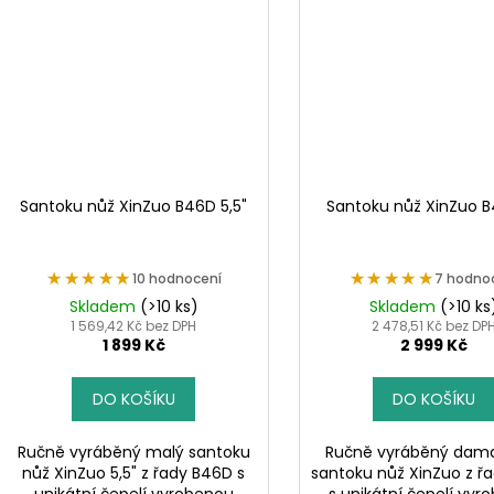
Santoku nůž XinZuo B46D 5,5"
Santoku nůž XinZuo B
★★★★★
★★★★★
★★★★★
★★★★★
10 hodnocení
7 hodno
Skladem
(>10 ks)
Skladem
(>10 ks
1 569,42 Kč bez DPH
2 478,51 Kč bez DP
1 899 Kč
2 999 Kč
DO KOŠÍKU
DO KOŠÍKU
Ručně vyráběný malý santoku
Ručně vyráběný dam
nůž XinZuo 5,5" z řady B46D s
santoku nůž XinZuo z ř