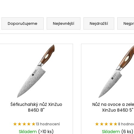
Ř
a
Doporučujeme
Nejlevnější
Nejdražší
Nejp
z
e
V
n
ý
í
p
p
i
r
s
o
p
d
r
u
o
k
d
Šéfkuchařský nůž XinZuo
Nůž na ovoce a zel
t
B46D 8"
XinZuo B46D 5"
u
ů
k
★★★★★
★★★★★
★★★★★
★★★★★
13 hodnocení
8 hodno
t
Skladem
(>10 ks)
Skladem
(6 ks)