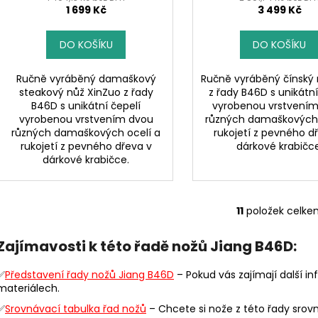
1 699 Kč
3 499 Kč
DO KOŠÍKU
DO KOŠÍKU
Ručně vyráběný damaškový
Ručně vyráběný čínský
steakový nůž XinZuo z řady
z řady B46D s unikátní
B46D s unikátní čepelí
vyrobenou vrstvení
vyrobenou vrstvením dvou
různých damaškových 
různých damaškových ocelí a
rukojetí z pevného d
rukojetí z pevného dřeva v
dárkové krabičce
dárkové krabičce.
11
položek celke
O
v
Zajímavosti k této řadě nožů Jiang B46D:
l
á
✅
Představení řady nožů Jiang B46D
– Pokud vás zajímají další i
d
materiálech.
a
✅
Srovnávací tabulka řad nožů
– Chcete si nože z této řady srovn
c