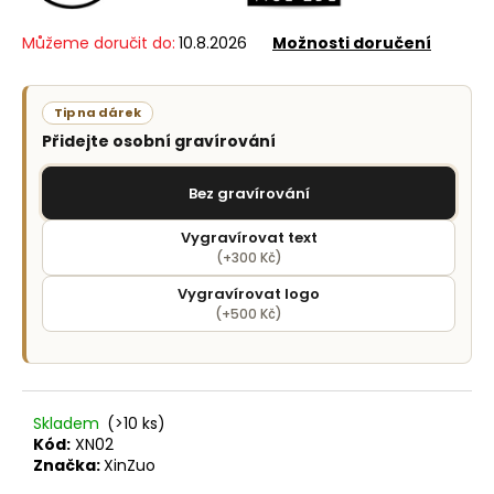
č
u
Můžeme doručit do:
10.8.2026
Možnosti doručení
j
e
m
Tip na dárek
e
Přidejte osobní gravírování
Bez gravírování
Vygravírovat text
(+300 Kč)
Vygravírovat logo
(+500 Kč)
Skladem
(>10 ks)
Kód:
XN02
Značka:
XinZuo