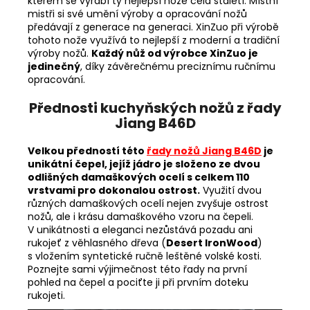
kterém se vyrábí ty nejlepší nože celá staletí. Místní
mistři si své umění výroby a opracování nožů
předávají z generace na generaci. XinZuo při výrobě
tohoto nože využívá to nejlepší z moderní a tradiční
výroby nožů.
Každý nůž od výrobce XinZuo je
jedinečný
, díky závěrečnému preciznímu ručnímu
opracování.
Přednosti kuchyňských nožů z řady
Jiang B46D
Velkou předností této
řady nožů Jiang B46D
je
unikátní čepel, jejíž jádro je složeno ze dvou
odlišných damaškových ocelí s celkem 110
vrstvami pro dokonalou ostrost.
Využití dvou
různých damaškových ocelí nejen zvyšuje ostrost
nožů, ale i krásu damaškového vzoru na čepeli.
V unikátnosti a eleganci nezůstává pozadu ani
rukojeť z věhlasného dřeva (
Desert IronWood
)
s vložením syntetické ručně leštěné volské kosti.
Poznejte sami výjimečnost této řady na první
pohled na čepel a pociťte ji při prvním doteku
rukojeti.