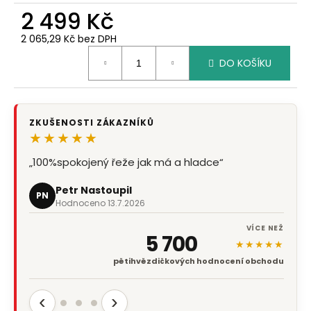
2 499 Kč
2 065,29 Kč bez DPH
Měrná
DO KOŠÍKU
cena:
ZKUŠENOSTI ZÁKAZNÍKŮ
★★★★★
„100%spokojený řeže jak má a hladce“
Petr Nastoupil
PN
Hodnoceno 13.7.2026
VÍCE NEŽ
5 700
★★★★★
pětihvězdičkových hodnocení obchodu
‹
›