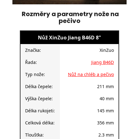
Rozměry a parametry nože na
pečivo
Nůž XinZuo Jiang B46D 8"
Značka:
XinZuo
Řada:
Jiang B46D
Typ nože:
Nůž na chléb a pečivo
Délka čepele:
211 mm
Výška čepele:
40 mm
Délka rukojeti:
145 mm
Celková délka:
356 mm
Tloušťka:
2.3 mm