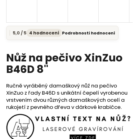
a
j
í
t
5,0 / 5
4 hodnocení
Podrobnosti hodnocení
Průměrné
?
hodnocení
produktu
je
Nůž na pečivo XinZuo
5,0
z
B46D 8"
5
HLEDAT
hvězdiček.
Ručně vyráběný damaškový nůž na pečivo
XinZuo z řady B46D s unikátní čepelí vyrobenou
D
vrstvením dvou různých damaškových ocelí a
o
rukojetí z pevného dřeva v dárkové krabičce.
p
o
r
u