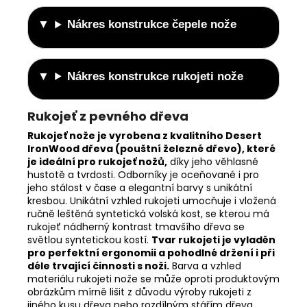
Nákres konstrukce čepele nože
Nákres konstrukce rukojeti nože
Rukojeť z pevného dřeva
Rukojeť nože je vyrobena z kvalitního Desert
IronWood dřeva (pouštní železné dřevo), které
je ideální pro rukojeť nožů,
díky jeho věhlasné
hustotě a tvrdosti. Odborníky je oceňované i pro
jeho stálost v čase a elegantní barvy s unikátní
kresbou. Unikátní vzhled rukojeti umocňuje i vložená
ručně leštěná syntetická volská kost, se kterou má
rukojeť nádherný kontrast tmavšího dřeva se
světlou syntetickou kostí.
Tvar rukojeti je vyladěn
pro perfektní ergonomii a pohodlné držení i při
déle trvající činnosti s noži.
Barva a vzhled
materiálu rukojeti nože se může oproti produktovým
obrázkům mírně lišit z důvodu výroby rukojeti z
jiného kusu dřeva nebo rozdílným stářím dřeva.