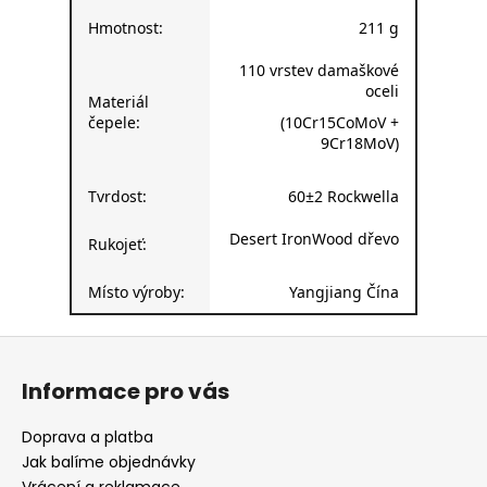
Hmotnost:
211 g
110 vrstev damaškové
oceli
Materiál
čepele:
(10Cr15CoMoV +
9Cr18MoV)
Tvrdost:
60±2 Rockwella
Desert IronWood dřevo
Rukojeť:
Místo výroby:
Yangjiang Čína
Z
á
Informace pro vás
p
a
Doprava a platba
t
Jak balíme objednávky
Vrácení a reklamace