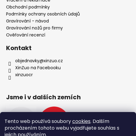
í
Obchodní podmínky
Podmínky ochrany osobních údajů
Gravírování - návod
Gravírování nožů pro firmy
Ověřování recenzí
Kontakt
objednavky
@
xinzuo.cz
XinZuo na Facebooku
xinzuocr
Jsme i v dalších zemích
Tento web používá soubory
cookies
. Dalším
procházením tohoto webu vyjadřujete souhlas s
jejich používáním.