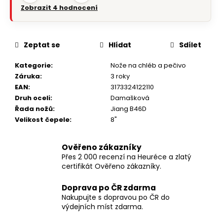
Zobrazit 4 hodnocení
Zeptat se
Hlídat
Sdílet
Kategorie
:
Nože na chléb a pečivo
Záruka
:
3 roky
EAN
:
3173324122110
Druh oceli
:
Damašková
Řada nožů
:
Jiang B46D
Velikost čepele
:
8"
Ověřeno zákazníky
Přes 2 000 recenzí na Heuréce a zlatý
certifikát Ověřeno zákazníky.
Doprava po ČR zdarma
Nakupujte s dopravou po ČR do
výdejních míst zdarma.