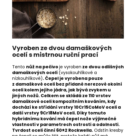
Vyroben ze dvou damaškových
ocelí s mistrnou ruční prací
Tento
nůž na pečivo
je vyroben
ze dvou odlišných
damaškových ocelí
(vysokouhlíkové a
nízkouhlíkové)
. Čepel je vyrobena pouze
z damaškové oceli bez přidané nerezové okolní
oceli kolem jejího jádra, jak bývá zvykem u
jiných nožů. Celkem se skládá ze 110 vrstev
damaškové oceli kompozitním kováním, kdy
dochází ke střídání vrstvy 10Cr15CoMoV oceli a
další vrstvy 9Cr18MoV oceli. Díky tomuto
hybridnímu kování má čepel nože výjimečné
vlastnosti v parametrech ostrosti a odolnosti.
Tvrdost oceli činní 60±2 Rockwella.
Odstín kresby