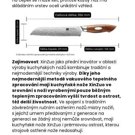
na čepeli se může lišit, protože každý nůž má
skládáním vrstev oceli unikátní vzhled.
Zajímavost
:
XinZuo jako přední inovátor v oblasti
výroby kuchyňských nožů kombinuje tradiční a
nejmodernější techniky výroby.
Díky jeho
nejmodernější metodě vakuového tepelného
zpracování mají kuchyňské nože XinZuo ve
srovnání s noži vyrobenými pouze běžným
tepleným zpracováním vyšší tvrdost a ostrost,
též delší živostnost.
Ve spojení s tradičním
závěrečným ručním ostřením nožů mistry nožíři,
s jejichž umem předávaným z generace na
generaci se žádný stroj nemůže srovnávat, mají
kuchyňské nože XinZuo i prémiovou ostrost, kterou
strojově ostřené nože nedosahují.