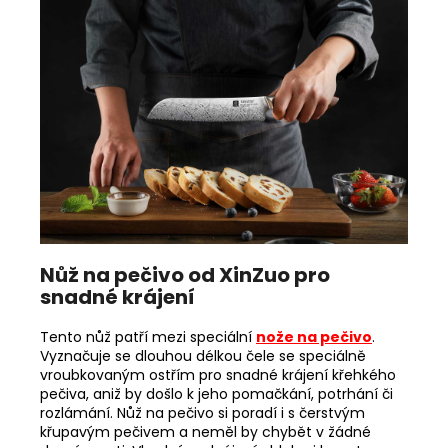
Nůž na pečivo od XinZuo pro
snadné krájení
Tento nůž patří mezi speciální
nože na pečivo
.
Vyznačuje se dlouhou délkou čele se speciálně
vroubkovaným ostřím pro snadné krájení křehkého
pečiva, aniž by došlo k jeho pomačkání, potrhání či
rozlámání. Nůž na pečivo si poradí i s čerstvým
křupavým pečivem a neměl by chybět v žádné