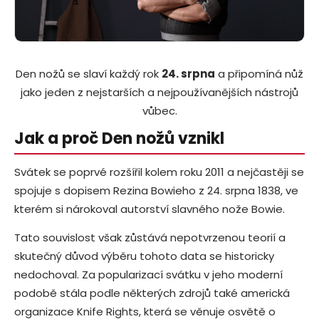
a
j
í
t
Den nožů se slaví každý rok
24. srpna
a připomíná nůž
?
jako jeden z nejstarších a nejpoužívanějších nástrojů
vůbec.
Jak a proč Den nožů vznikl
HLEDAT
Svátek se poprvé rozšířil kolem roku 2011 a nejčastěji se
spojuje s dopisem Rezina Bowieho z 24. srpna 1838, ve
kterém si nárokoval autorství slavného nože Bowie.
D
Tato souvislost však zůstává nepotvrzenou teorií a
o
skutečný důvod výběru tohoto data se historicky
p
o
nedochoval. Za popularizací svátku v jeho moderní
r
podobě stála podle některých zdrojů také americká
u
organizace Knife Rights, která se věnuje osvětě o