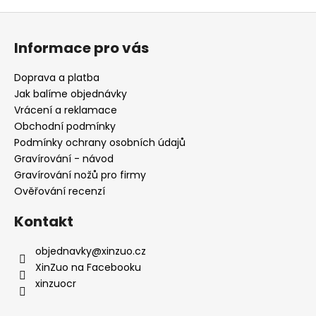
Z
á
Informace pro vás
p
a
Doprava a platba
t
Jak balíme objednávky
í
Vrácení a reklamace
Obchodní podmínky
Podmínky ochrany osobních údajů
Gravírování - návod
Gravírování nožů pro firmy
Ověřování recenzí
Kontakt
objednavky
@
xinzuo.cz
XinZuo na Facebooku
xinzuocr