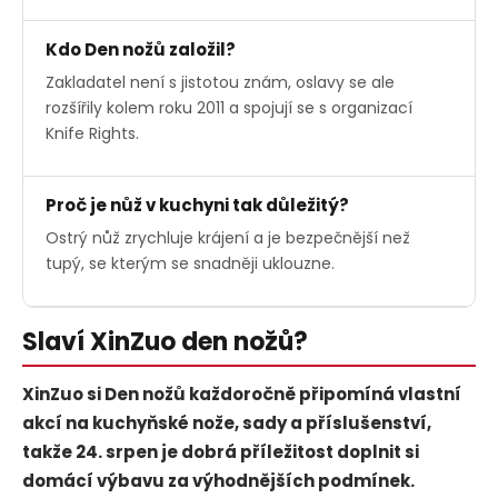
Kdo Den nožů založil?
Zakladatel není s jistotou znám, oslavy se ale
rozšířily kolem roku 2011 a spojují se s organizací
Knife Rights.
Proč je nůž v kuchyni tak důležitý?
Ostrý nůž zrychluje krájení a je bezpečnější než
tupý, se kterým se snadněji uklouzne.
Slaví XinZuo den nožů?
XinZuo si Den nožů každoročně připomíná vlastní
akcí na kuchyňské nože, sady a příslušenství,
takže 24. srpen je dobrá příležitost doplnit si
domácí výbavu za výhodnějších podmínek.