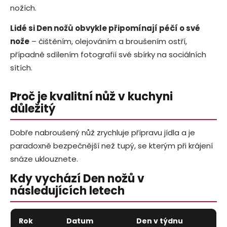
č
nožích.
u
j
Lidé si Den nožů obvykle připomínají péčí o své
e
nože
– čištěním, olejováním a broušením ostří,
m
případně sdílením fotografií své sbírky na sociálních
e
sítích.
Proč je kvalitní nůž v kuchyni
důležitý
Dobře nabroušený nůž zrychluje přípravu jídla a je
paradoxně bezpečnější než tupý, se kterým při krájení
snáze uklouznete.
Kdy vychází Den nožů v
následujících letech
Rok
Datum
Den v týdnu