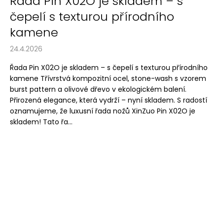
Řada Pin X02O je skladem – s
čepelí s texturou přírodního
kamene
24.4.2026
Řada Pin X02O je skladem – s čepelí s texturou přírodního
kamene Třívrstvá kompozitní ocel, stone-wash s vzorem
burst pattern a olivové dřevo v ekologickém balení.
Přirozená elegance, která vydrží – nyní skladem. S radostí
oznamujeme, že luxusní řada nožů XinZuo Pin X02O je
skladem! Tato řa...