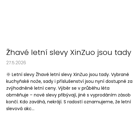
č
u
j
e
m
e
Žhavé letní slevy XinZuo jsou tady
27.5.2026
🌞 Letní slevy Žhavé letní slevy XinZuo jsou tady. Vybrané
kuchyňské nože, sady i příslušenství jsou nyní dostupné za
zvýhodněné letní ceny. Výběr se v průběhu léta
obměňuje – nové slevy přibývají, jiné s vyprodáním zásob
končí. Kdo zaváhá, nekrájí. S radostí oznamujeme, že letní
slevová akc...