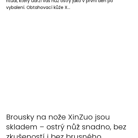
rituál, který udrží váš nůž ostrý jako v první den po
vybalení. Obtahovací kůže X...
Brousky na nože XinZuo jsou
skladem – ostrý nůž snadno, bez
zkušeností i bez brusného