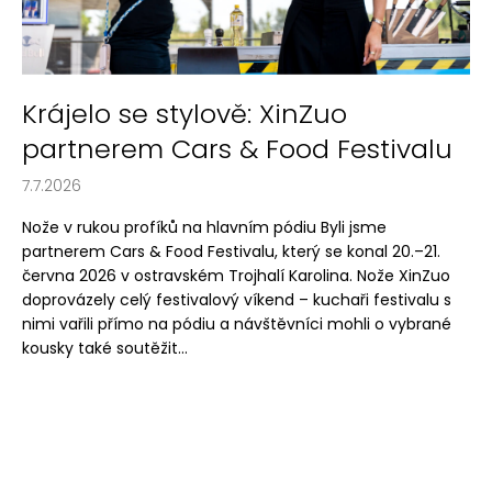
n
a
k
j
ů
í
t
Krájelo se stylově: XinZuo
?
partnerem Cars & Food Festivalu
7.7.2026
Nože v rukou profíků na hlavním pódiu Byli jsme
partnerem Cars & Food Festivalu, který se konal 20.–21.
HLEDAT
června 2026 v ostravském Trojhalí Karolina. Nože XinZuo
doprovázely celý festivalový víkend – kuchaři festivalu s
nimi vařili přímo na pódiu a návštěvníci mohli o vybrané
D
kousky také soutěžit...
o
p
o
r
u