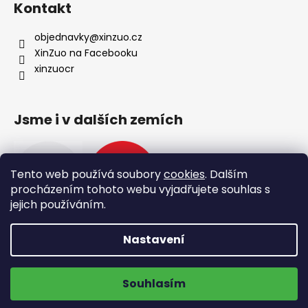
Kontakt
s
u
objednavky
@
xinzuo.cz
XinZuo na Facebooku
xinzuocr
Jsme i v dalších zemích
Tento web používá soubory
cookies
. Dalším
procházením tohoto webu vyjadřujete souhlas s
jejich používáním.
Nastavení
Vytvořil Shoptet
🔥 Nové produkty 🔥
Doprava zdarma na výdejní místa
Copyright 2026
XinZuo
. Všechna práva vyhrazena.
Souhlasím
Upravit nastavení cookies
ZOBRAZIT NOVINKY