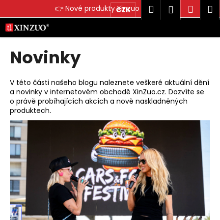
K
Hledat
Náku
M
Přihlášen
👉 Nové produkty Xinzuo 👉
ZDE
CZK
o
Přejít
Zpět
Zpět
košík
š
na
obsah
í
Novinky
C
k
o
p
V této části našeho blogu naleznete veškeré aktuální dění
o
a novinky v internetovém obchodě XinZuo.cz. Dozvíte se
o právě probíhajících akcích a nově naskladněných
t
produktech.
ř
V
e
ý
b
p
u
i
j
s
e
č
t
l
e
á
n