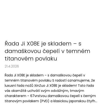
Řada Ji X08E je skladem – s
damaškovou čepelí v temném
titanovém povlaku
21.4.2026
Řada Ji X08E je skladem – s damaškovou čepelí v
temném titanovém povlaku S radostí oznamujeme, že
luxusní řada nožů XinZuo Ji X08E je skladem! Tato řada
vás okamžitě uchvátí svým odvážným, tmavým
charakterem – 67vrstvou damaškovou čepelí s černým
titanovým povlakem (PVD) a klasickou japonskou čtyřh...