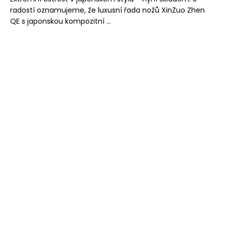
radostí oznamujeme, že luxusní řada nožů XinZuo Zhen
QE s japonskou kompozitní ...