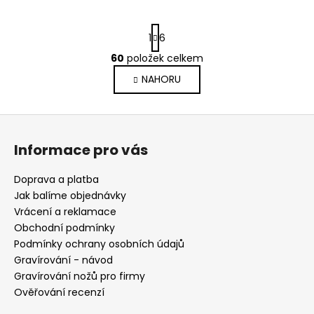
S
1
6
t
r
60
položek celkem
O
á
v
NAHORU
n
l
k
o
á
Z
v
d
á
á
a
Informace pro vás
n
p
c
í
í
a
Doprava a platba
p
t
Jak balíme objednávky
r
í
Vrácení a reklamace
v
Obchodní podmínky
k
Podmínky ochrany osobních údajů
y
Gravírování - návod
v
Gravírování nožů pro firmy
ý
Ověřování recenzí
p
i