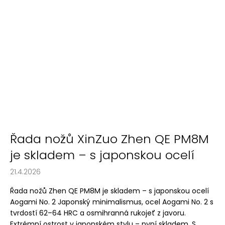
Řada nožů XinZuo Zhen QE PM8M
je skladem – s japonskou ocelí
21.4.2026
Řada nožů Zhen QE PM8M je skladem – s japonskou ocelí
Aogami No. 2 Japonský minimalismus, ocel Aogami No. 2 s
tvrdostí 62–64 HRC a osmihranná rukojeť z javoru.
Extrémní ostrost v japonském stylu – nyní skladem. S