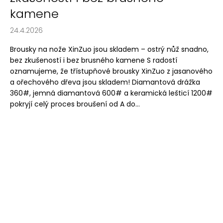
kamene
24.4.2026
Brousky na nože XinZuo jsou skladem – ostrý nůž snadno,
bez zkušeností i bez brusného kamene S radostí
oznamujeme, že třístupňové brousky XinZuo z jasanového
a ořechového dřeva jsou skladem! Diamantová drážka
360#, jemná diamantová 600# a keramická lešticí 1200#
pokryjí celý proces broušení od A do...