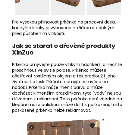
Pro vysokou přilnavost prkénka na pracovní desku
kuchyňské linky je vybaveno nožičkami, odolnými
před působením vlhkosti.
Jak se starat o dřevěné produkty
XinZuo
Prkénko umývejte pouze vlhkým hadříkem a nechte
proschnout ve svislé poloze. Prkénko můžete
ošetřovat rostlinným olejem a tak prodloužit jeho
životnost a lesk. Prkénko nemyjte v myčce na
nádobí. Prkénko může měnit barvu a může
docházet k menším prasklinkám, tyto "vady" nejsou
důvodem k reklamaci. Toto prkénko není vhodné na
klepání masa paličkou, může dojít k poškození, takto
poškozené prkénko nelze reklamovat.