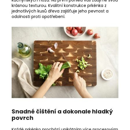
kuchyňských nožů. Na první pohled vás zaujme svou
krásnou texturou. Kvalitní konstrukce prkénka z
jednotlivých kusů dřeva zajišťuje jeho pevnost a
odolnosti proti opotřebení.
Snadné čištění a dokonale hladký
povrch
Každé prkénko prochází unikátním více procesovým