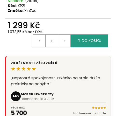
č
Skladem
(>10 ks)
u
Kód:
XP21
Značka:
XinZuo
j
e
1 299 Kč
m
e
1 073,55 Kč bez DPH
Měrná
DO KOŠÍKU
cena:
ZKUŠENOSTI ZÁKAZNÍKŮ
★★★★★
„Naprostá spokojenost. Prkénko na stole drží a
prakticky se nehýbe.“
Marek Owczarzy
MO
Hodnoceno 18.3.2026
★★★★★
VÍCE NEŽ
5 700
hodnocení obchodu