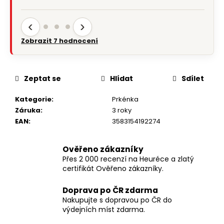
‹
›
Zobrazit 7 hodnocení
Zeptat se
Hlídat
Sdílet
Kategorie
:
Prkénka
Záruka
:
3 roky
EAN
:
3583154192274
Ověřeno zákazníky
Přes 2 000 recenzí na Heuréce a zlatý
certifikát Ověřeno zákazníky.
Doprava po ČR zdarma
Nakupujte s dopravou po ČR do
výdejních míst zdarma.