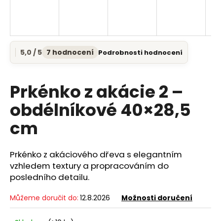
a
j
í
t
5,0 / 5
7 hodnocení
Podrobnosti hodnocení
Průměrné
?
hodnocení
produktu
je
Prkénko z akácie 2 –
5,0
z
obdélníkové 40×28,5
5
HLEDAT
cm
hvězdiček.
Prkénko z akáciového dřeva s elegantním
D
vzhledem textury a propracováním do
o
posledního detailu.
p
o
Můžeme doručit do:
12.8.2026
Možnosti doručení
r
u