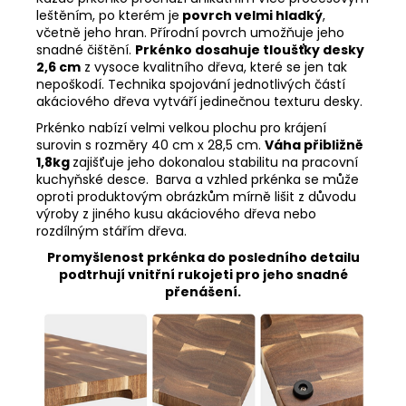
leštěním, po kterém je
povrch velmi hladký
,
včetně jeho hran. Přírodní povrch umožňuje jeho
snadné čištění.
Prkénko dosahuje tloušťky desky
2,6 cm
z vysoce kvalitního dřeva, které se jen tak
nepoškodí. Technika spojování jednotlivých částí
akáciového dřeva vytváří jedinečnou texturu desky.
Prkénko nabízí velmi velkou plochu pro krájení
surovin s rozměry 40 cm x 28,5 cm.
Váha přibližně
1,8kg
zajišťuje jeho dokonalou stabilitu na pracovní
kuchyňské desce.
Barva a vzhled prkénka se může
oproti produktovým obrázkům mírně lišit z důvodu
výroby z jiného kusu akáciového dřeva nebo
rozdílným stářím dřeva.
Promyšlenost prkénka do posledního detailu
podtrhují vnitřní rukojeti pro jeho snadné
přenášení.