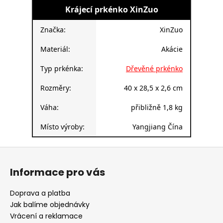
Krájecí prkénko XinZuo
Značka:
XinZuo
Materiál:
Akácie
Typ prkénka:
Dřevěné prkénko
Rozměry:
40 x 28,5 x 2,6 cm
Váha:
přibližně 1,8 kg
Místo výroby:
Yangjiang Čína
Z
á
Informace pro vás
p
a
Doprava a platba
t
Jak balíme objednávky
í
Vrácení a reklamace